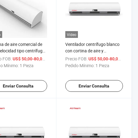
o
Vídeo
na de aire comercial de
Ventilador centrífugo blanco
velocidad tipo centrífugo
con cortina de aire y
da en la pared de color
controlador inteligente
o FOB:
/ Pieza
Precio FOB:
/ Pieza
US$ 50,00-80,00
US$ 50,00-80,00
o brillante
o Mínimo:
1 Pieza
Pedido Mínimo:
1 Pieza
Enviar Consulta
Enviar Consulta