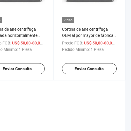
o
Vídeo
na de aire centrífuga
Cortina de aire centrífuga
ada horizontalmente
OEM al por mayor de fábrica
aislamiento de puertas
para aire acondicionado de
o FOB:
/ Pieza
Precio FOB:
/ Pieza
US$ 50,00-80,00
US$ 50,00-80,00
ontrol remoto
centro comercial
o Mínimo:
1 Pieza
Pedido Mínimo:
1 Pieza
Enviar Consulta
Enviar Consulta