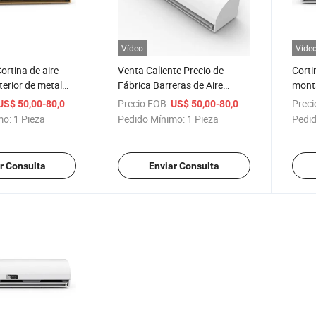
Vídeo
Víde
rtina de aire
Venta Caliente Precio de
Corti
terior de metal
Fábrica Barreras de Aire
mont
 viento fuerte
Centrífugas Cortina de Aire
para 
/ Pieza
Precio FOB:
/ Pieza
Preci
US$ 50,00-80,00
US$ 50,00-80,00
para Puerta Comercial
con c
mo:
1 Pieza
Pedido Mínimo:
1 Pieza
Pedid
r Consulta
Enviar Consulta