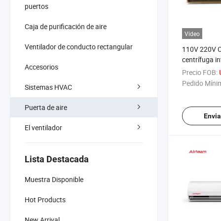
puertos
Caja de purificación de aire
Vídeo
Ventilador de conducto rectangular
110V 220V Co
centrífuga in
Accesorios
comercial de
Precio FOB:
Pedido Míni
Sistemas HVAC
Puerta de aire
Envia
El ventilador
Lista Destacada
Muestra Disponible
Hot Products
New Arrival