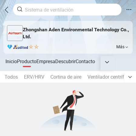
Zhongshan Aden Environmental Technology Co.,
Ltd.
Más
Inicio
Producto
Empresa
Descubrir
Contacto
Todos
ERV/HRV
Cortina de aire
Ventilador centrífugo