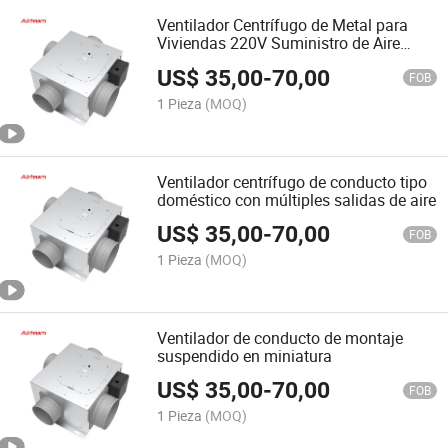
Ventilador Centrífugo de Metal para
Viviendas 220V Suministro de Aire
Fresco Múltiples Salidas de Aire
US$
35,00
-
70,00
Ventilador de Conducto en Línea
FOB
1 Pieza
(MOQ)
Ventilador centrífugo de conducto tipo
doméstico con múltiples salidas de aire
US$
35,00
-
70,00
FOB
1 Pieza
(MOQ)
Ventilador de conducto de montaje
suspendido en miniatura
US$
35,00
-
70,00
FOB
1 Pieza
(MOQ)