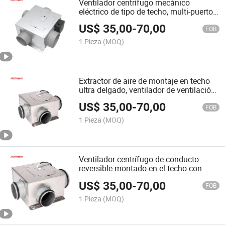
Ventilador centrífugo mecánico
eléctrico de tipo de techo, multi-puerto,
de fábrica a precio mayorista,
US$
35,00
-
70,00
residencial y súper silencioso
FOB
1 Pieza
(MOQ)
Extractor de aire de montaje en techo
ultra delgado, ventilador de ventilación
mecánica centrífugo multipropósito
US$
35,00
-
70,00
comercial
FOB
1 Pieza
(MOQ)
Ventilador centrífugo de conducto
reversible montado en el techo con
múltiples puertos, ahorrador de energía
US$
35,00
-
70,00
FOB
1 Pieza
(MOQ)