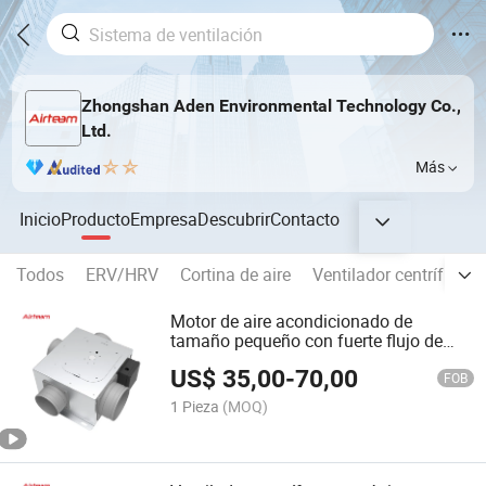
Zhongshan Aden Environmental Technology Co.,
Ltd.
Más
Inicio
Producto
Empresa
Descubrir
Contacto
Todos
ERV/HRV
Cortina de aire
Ventilador centrífugo
Motor de aire acondicionado de
tamaño pequeño con fuerte flujo de
aire, soplador de aire ultra delgado,
US$
35,00
-
70,00
suministro de aire fresco, ventilador de
FOB
ventilación centrífugo de múltiples
1 Pieza
(MOQ)
puertos