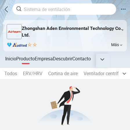
Zhongshan Aden Environmental Technology Co.,
Ltd.
Más
Inicio
Producto
Empresa
Descubrir
Contacto
Todos
ERV/HRV
Cortina de aire
Ventilador centrífugo