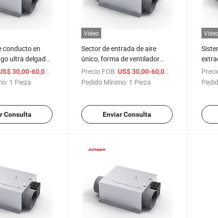
Vídeo
Víde
e conducto en
Sector de entrada de aire
Siste
ugo ultra delgado
único, forma de ventilador
extra
 dirección de
soplador superdelgado,
sumin
/ Pieza
Precio FOB:
/ Pieza
Preci
US$ 30,00-60,00
US$ 30,00-60,00
estudio de
ventilador de circulación de
venti
mo:
1 Pieza
Pedido Mínimo:
1 Pieza
Pedid
licaciones
aire para interiores y
cond
exteriores
r Consulta
Enviar Consulta