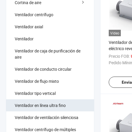
Cortina de aire
Ventilador centrífugo
Ventilador axial
Vídeo
Ventilador
Ventilador d
eléctrico rev
Ventilador de caja de purificación de
techo con ex
Precio FOB:
aire
eléctrico ul
Pedido Míni
Ventilador de conducto circular
Ventilador de flujo mixto
Envia
Ventilador tipo vertical
Ventilador en línea ultra fino
Ventilador de ventilación silenciosa
Ventilador centrífugo de múltiples