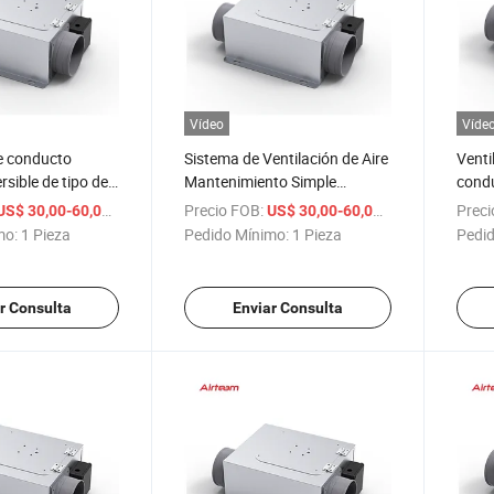
Vídeo
Víde
e conducto
Sistema de Ventilación de Aire
Venti
ersible de tipo de
Mantenimiento Simple
condu
tractor de aire
Recolección de Aire Fresco
al po
/ Pieza
Precio FOB:
/ Pieza
Preci
US$ 30,00-60,00
US$ 30,00-60,00
tradelgado
Suministro de Humo Extractor
supe
mo:
1 Pieza
Pedido Mínimo:
1 Pieza
Pedid
Ventilador Mecánico
Centrífugo
r Consulta
Enviar Consulta