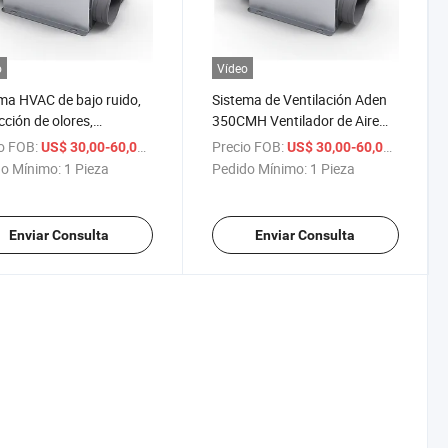
o
Vídeo
ma HVAC de bajo ruido,
Sistema de Ventilación Aden
cción de olores,
350CMH Ventilador de Aire
istro de aire fresco,
Comercial Ultra Delgado
o FOB:
/ Pieza
Precio FOB:
/ Pieza
US$ 30,00-60,00
US$ 30,00-60,00
lador centrífugo de
o Mínimo:
1 Pieza
Pedido Mínimo:
1 Pieza
ucto con CE
Enviar Consulta
Enviar Consulta