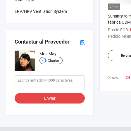
Vídeo
ERV/HRV Ventilation System
Suministro m
fábrica OD
precio Buena
Precio FOB:
ventilador d
Pedido Míni
línea
Contactar al Proveedor
Mrs. May
Envia
Charlar
Show:
24
Enviar