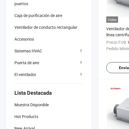
puertos
Caja de purificación de aire
Vídeo
Ventilador de conducto rectangular
Ventilador d
línea centríf
Accesorios
reversible de
Precio FOB:
viento para 
Pedido Míni
Sistemas HVAC
múltiples ap
Puerta de aire
Envia
El ventilador
Lista Destacada
Muestra Disponible
Hot Products
New Arrival