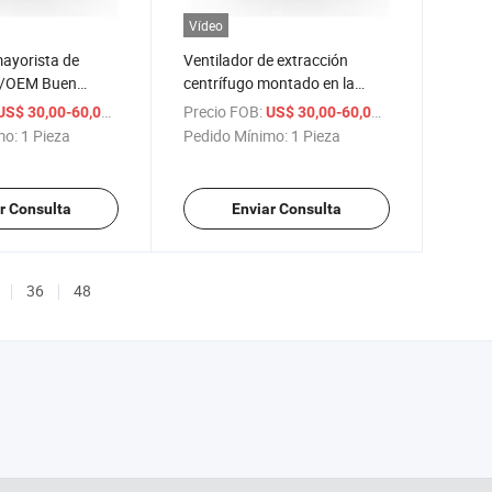
Vídeo
ayorista de
Ventilador de extracción
M/OEM Buen
centrífugo montado en la
 calidad
pared residencial, salable, que
/ Pieza
Precio FOB:
/ Pieza
US$ 30,00-60,00
US$ 30,00-60,00
e conducto en
suministra aire fresco con
mo:
1 Pieza
Pedido Mínimo:
1 Pieza
motor de rotor externo de CA
r Consulta
Enviar Consulta
36
48