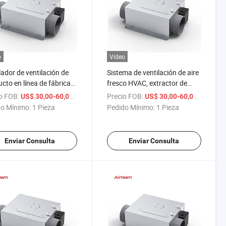
o
Vídeo
lador de ventilación de
Sistema de ventilación de aire
cto en línea de fábrica
fresco HVAC, extractor de
r mayor a precio de OEM
humo de cocina, ventilador de
o FOB:
/ Pieza
Precio FOB:
/ Pieza
US$ 30,00-60,00
US$ 30,00-60,00
rdelgado 110V 220V
convención
o Mínimo:
1 Pieza
Pedido Mínimo:
1 Pieza
Enviar Consulta
Enviar Consulta