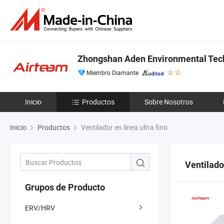
Zhongshan Aden Environmental Tech
Miembro Diamante
Inicio
Productos
Sobre Nosotros
Inicio
Productos
Ventilador en línea ultra fino
Ventilador
Grupos de Producto
ERV/HRV