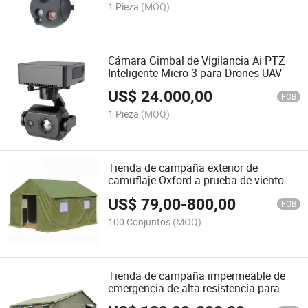
1 Pieza
(MOQ)
Cámara Gimbal de Vigilancia Ai PTZ
Inteligente Micro 3 para Drones UAV
US$
24.000,00
FOB
1 Pieza
(MOQ)
Tienda de campaña exterior de
camuflaje Oxford a prueba de viento de
una sola capa para entrenamiento
US$
79,00
-
800,00
FOB
100 Conjuntos
(MOQ)
Tienda de campaña impermeable de
emergencia de alta resistencia para
refugio en desastres al aire libre