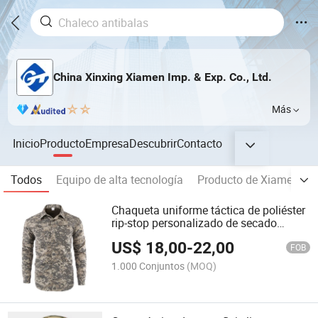
China Xinxing Xiamen Imp. & Exp. Co., Ltd.
Más
Inicio
Producto
Empresa
Descubrir
Contacto
Todos
Equipo de alta tecnología
Producto de Xiamen de 
Chaqueta uniforme táctica de poliéster
rip-stop personalizado de secado
rápido con camuflaje OEM
US$
18,00
-
22,00
FOB
1.000 Conjuntos
(MOQ)