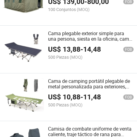
US$
139,00
-
800,00
FOB
100 Conjuntos
(MOQ)
Cama plegable exterior simple para
una persona, siesta en la oficina, cama
plegable para exteriores
US$
13,88
-
14,48
FOB
500 Piezas
(MOQ)
Cama de camping portátil plegable de
metal personalizada para exteriores,
plegable y de rescate
US$
10,88
-
11,48
FOB
500 Piezas
(MOQ)
Camisa de combate uniforme de venta
caliente, traje táctico de rana para