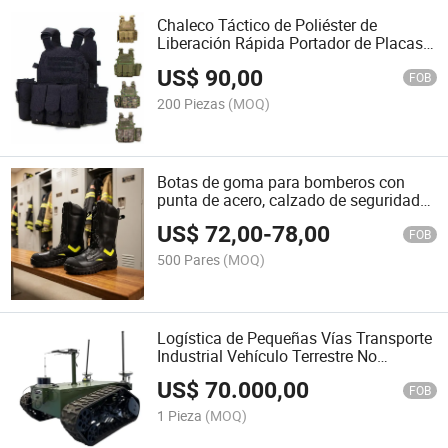
Chaleco Táctico de Poliéster de
Liberación Rápida Portador de Placas
Multifuncional
US$
90,00
FOB
200 Piezas
(MOQ)
Botas de goma para bomberos con
punta de acero, calzado de seguridad
para trabajo en incendios y lluvia
US$
72,00
-
78,00
FOB
500 Pares
(MOQ)
Logística de Pequeñas Vías Transporte
Industrial Vehículo Terrestre No
Tripulado Robot
US$
70.000,00
FOB
1 Pieza
(MOQ)