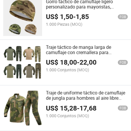
Gorro táctico de camuflaje ligero
personalizado para mayoristas,
invierno, frío
US$
1,50
-
1,85
FOB
1.000 Piezas
(MOQ)
Traje táctico de manga larga de
camuflaje con cremallera para
hombres en entrenamiento
US$
18,00
-
22,00
FOB
1.000 Conjuntos
(MOQ)
Traje de uniforme táctico de camuflaje
de jungla para hombres al aire libre
M09
US$
15,28
-
17,68
FOB
1.000 Conjuntos
(MOQ)