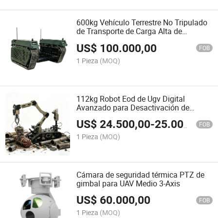
600kg Vehículo Terrestre No Tripulado
de Transporte de Carga Alta de
Logística de Combate Táctico
US$
100.000,00
FOB
1 Pieza
(MOQ)
112kg Robot Eod de Ugv Digital
Avanzado para Desactivación de
Bombas con 7 Brazo de Dof
US$
24.500,00
-
25.000,00
FOB
1 Pieza
(MOQ)
Cámara de seguridad térmica PTZ de
gimbal para UAV Medio 3-Axis
US$
60.000,00
FOB
1 Pieza
(MOQ)