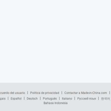
cuerdo del usuario
Política de privacidad
Contactar a Made-in-China.com
çais
Español
Deutsch
Português
Italiano
Русский язык
한국어
Bahasa Indonesia