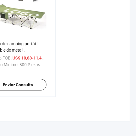
de camping portátil
ble de metal
nalizada para exteriores,
o FOB:
/ Pieza
US$ 10,88-11,48
ble y de rescate
o Mínimo:
500 Piezas
Enviar Consulta