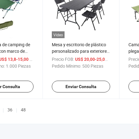
Vídeo
a de camping de
Mesa y escritorio de plástico
Cama 
 con marco de
personalizado para exteriores
plega
inio verde para
con barra de escalada
perso
/ Pieza
Precio FOB:
/ Pieza
Preci
US$ 13,8-15,00
US$ 20,00-25,00
on bolsa
plega
mo:
1.000 Piezas
Pedido Mínimo:
500 Piezas
Pedid
r Consulta
Enviar Consulta
36
48