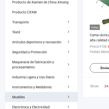
Producto de Xiamen de China Xinxing
Producto CXXM
Transporte
Vídeo
Textil
Cama táctic
alta calidad
Artículos deportivos y recreación
acero y alum
Precio FOB:
exteriores c
Pedido Míni
Seguridad y Protección
Maquinaria de fabricación y
procesamiento
Envia
Industria Ligera y Uso Diario
Show:
24
Instrumentos y Medidores
Muebles
Electrónica y Electricidad