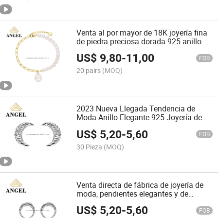
Venta al por mayor de 18K joyería fina
de piedra preciosa dorada 925 anillo de
plata esterlina, aretes de perla de agua
US$
9,80
-
11,00
dulce, pulsera, collares, conjunto de
FOB
joyería de moda
20 pairs
(MOQ)
2023 Nueva Llegada Tendencia de
Moda Anillo Elegante 925 Joyería de
Plata Esterlina Diseño de Croissant
US$
5,20
-
5,60
Pendiente de Personalidad Conjunto de
FOB
Collar de Moda al por Mayor Joyería
30 Pieza
(MOQ)
para Niñas
Venta directa de fábrica de joyería de
moda, pendientes elegantes y de
tendencia de plata esterlina chapada
US$
5,20
-
5,60
en oro para mujeres con personalidad
FOB