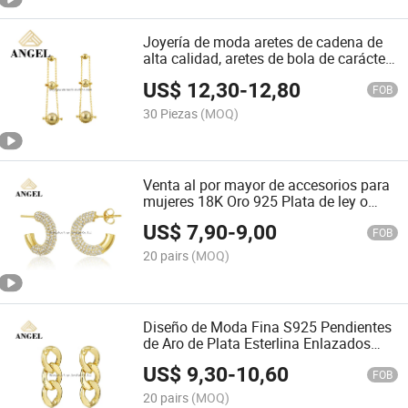
Joyería de moda aretes de cadena de
alta calidad, aretes de bola de carácter
exquisito, fábrica de venta al por
US$
12,30
-
12,80
mayor, joyería fina de moda
FOB
30 Piezas
(MOQ)
Venta al por mayor de accesorios para
mujeres 18K Oro 925 Plata de ley o
latón Joyería fina personalizada con
US$
7,90
-
9,00
zirconia cúbica brillante Aretes en
FOB
forma de aro Joyería de moda para
20 pairs
(MOQ)
regalo
Diseño de Moda Fina S925 Pendientes
de Aro de Plata Esterlina Enlazados
Joyería de Moda
US$
9,30
-
10,60
FOB
20 pairs
(MOQ)