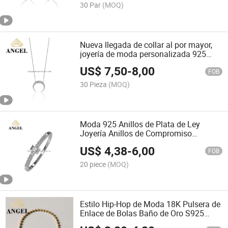
925
30 Par
(MOQ)
Nueva llegada de collar al por mayor,
joyería de moda personalizada 925
conjunto de joyería de plata esterlina
US$
7,50
-
8,00
con CZ AAA para niñas
FOB
30 Pieza
(MOQ)
Moda 925 Anillos de Plata de Ley
Joyería Anillos de Compromiso
Personalizados Joyería
US$
4,38
-
6,00
FOB
20 piece
(MOQ)
Estilo Hip-Hop de Moda 18K Pulsera de
Enlace de Bolas Baño de Oro S925
para Mujer