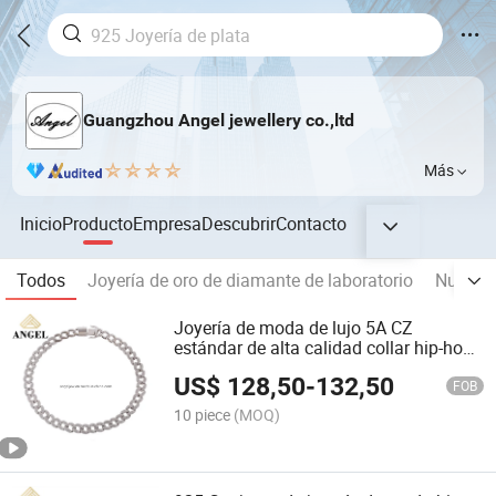
Guangzhou Angel jewellery co.,ltd
Más
Inicio
Producto
Empresa
Descubrir
Contacto
Todos
Joyería de oro de diamante de laboratorio
Nueva l
Joyería de moda de lujo 5A CZ
estándar de alta calidad collar hip-hop
personalización joyería de moda fina
US$
128,50
-
132,50
FOB
10 piece
(MOQ)