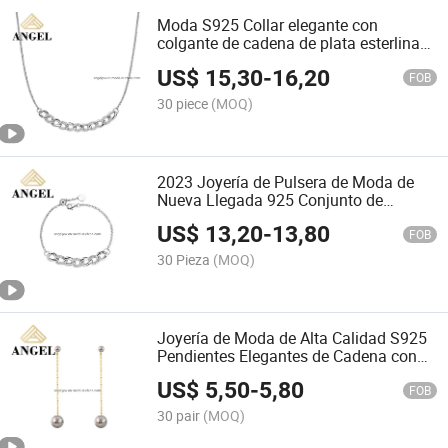
Moda S925 Collar elegante con
colgante de cadena de plata esterlina
para mujeres modernas
US$
15,30
-
16,20
FOB
30 piece
(MOQ)
2023 Joyería de Pulsera de Moda de
Nueva Llegada 925 Conjunto de
Joyería de Lujo de Collar de Plata
US$
13,20
-
13,80
Esterlina para Mujeres a la Moda
FOB
30 Pieza
(MOQ)
Joyería de Moda de Alta Calidad S925
Pendientes Elegantes de Cadena con
Diseño Creativo de Bola en Plata
US$
5,50
-
5,80
Esterlina
FOB
30 pair
(MOQ)