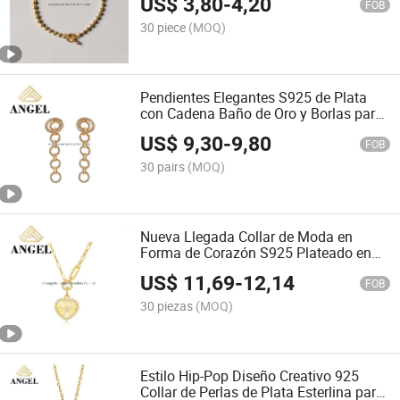
US$
3,80
-
4,20
FOB
30 piece
(MOQ)
Pendientes Elegantes S925 de Plata
con Cadena Baño de Oro y Borlas para
Dama
US$
9,30
-
9,80
FOB
30 pairs
(MOQ)
Nueva Llegada Collar de Moda en
Forma de Corazón S925 Plateado en
Oro con Zirconia Brillante
US$
11,69
-
12,14
FOB
30 piezas
(MOQ)
Estilo Hip-Pop Diseño Creativo 925
Collar de Perlas de Plata Esterlina para