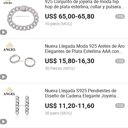
925 Conjunto de joyería de moda hip
hop de plata esterlina, collar y pulsera
con circonitas para mujeres y hombres
US$
65,00
-
65,80
FOB
10 piece
(MOQ)
Nueva Llegada Moda 925 Aretes de Aro
Elegantes de Plata Esterlina AAA con
CZ Estándar, Venta Directa de Fábrica
US$
15,80
-
16,30
Joyería de Moda
FOB
30 Piezas
(MOQ)
Nueva Llegada S925 Pendientes de
Diseño de Cadena Elegante Joyería
Fina para Mujeres
US$
11,20
-
11,60
FOB
30 pairs
(MOQ)