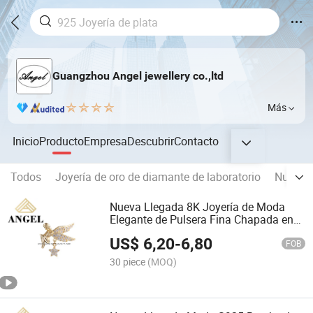
Guangzhou Angel jewellery co.,ltd
Más
Inicio
Producto
Empresa
Descubrir
Contacto
Todos
Joyería de oro de diamante de laboratorio
Nueva l
Nueva Llegada 8K Joyería de Moda
Elegante de Pulsera Fina Chapada en
Oro para Niñas
US$
6,20
-
6,80
FOB
30 piece
(MOQ)