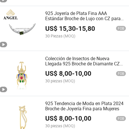
925 Joyería de Plata Fina AAA
Estándar Broche de Lujo con CZ para
Niñas
US$
15,30
-
15,80
FOB
30 Piezas
(MOQ)
Colección de Insectos de Nueva
Llegada 925 Broche de Diamante CZ
Brillante Baño de Plata y Oro
US$
8,00
-
10,00
FOB
30 piezas
(MOQ)
925 Tendencia de Moda en Plata 2024
Broche de Joyería Fina para Mujeres
US$
8,00
-
10,00
FOB
30 piezas
(MOQ)