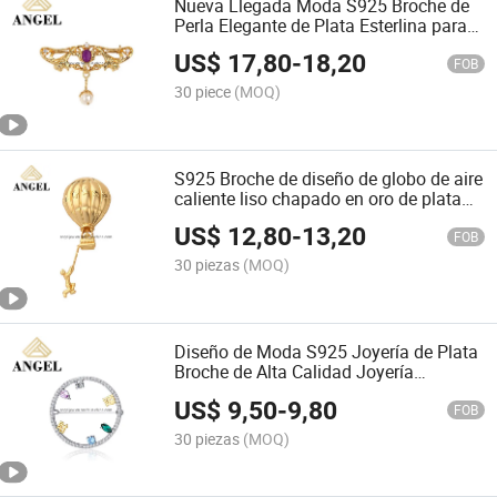
Nueva Llegada Moda S925 Broche de
Perla Elegante de Plata Esterlina para
Mujeres Trendy
US$
17,80
-
18,20
FOB
30 piece
(MOQ)
S925 Broche de diseño de globo de aire
caliente liso chapado en oro de plata
esterlina para niñas
US$
12,80
-
13,20
FOB
30 piezas
(MOQ)
Diseño de Moda S925 Joyería de Plata
Broche de Alta Calidad Joyería
Elegante para Niñas
US$
9,50
-
9,80
FOB
30 piezas
(MOQ)