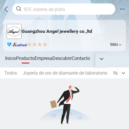
Guangzhou Angel jewellery co.,ltd
Más
Inicio
Producto
Empresa
Descubrir
Contacto
Todos
Joyería de oro de diamante de laboratorio
Nueva l