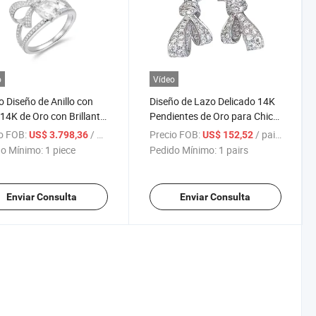
o
Vídeo
 Diseño de Anillo con
Diseño de Lazo Delicado 14K
14K de Oro con Brillante
Pendientes de Oro para Chica
nte de Laboratorio
de Moda con Diamante de
o FOB:
/ piece
Precio FOB:
/ pairs
US$ 3.798,36
US$ 152,52
Laboratorio
o Mínimo:
1 piece
Pedido Mínimo:
1 pairs
Enviar Consulta
Enviar Consulta