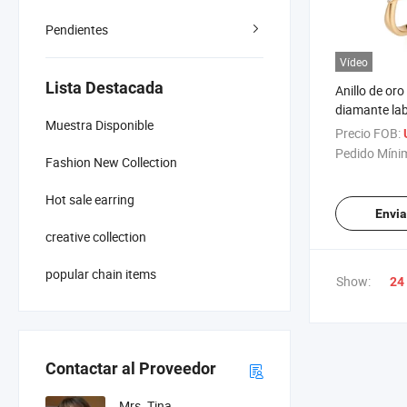
Pendientes
Vídeo
Lista Destacada
Anillo de oro
diamante lab
Muestra Disponible
mujeres mod
Precio FOB:
Pedido Míni
Fashion New Collection
Hot sale earring
Envia
creative collection
popular chain items
Show:
24
Contactar al Proveedor
Mrs. Tina