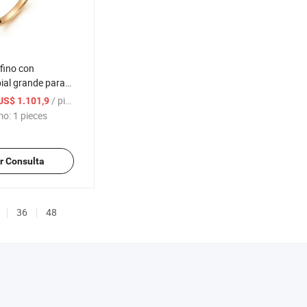
 fino con
ial grande para
ernas 14K
/ pieces
US$ 1.101,9
mo:
1 pieces
r Consulta
36
48