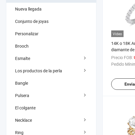
Nueva llegada
Conjunto de joyas
Personalizar
Vídeo
14K o 18K Ani
Brooch
diamante de 
oro blanco f
Precio FOB:
Esmalte
Pedido Míni
Los productos de la perla
Bangle
Envia
Pulsera
El colgante
Necklace
Ring