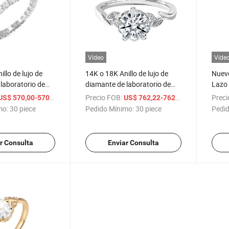
Vídeo
Víde
llo de lujo de
14K o 18K Anillo de lujo de
Nuevo
laboratorio de
diamante de laboratorio de
Lazo 
ino para regalo
moda en oro blanco para
Diama
/ piece
Precio FOB:
/ piece
Preci
US$ 570,00-570,9
US$ 762,22-762,82
chicas
mo:
30 piece
Pedido Mínimo:
30 piece
Pedid
r Consulta
Enviar Consulta