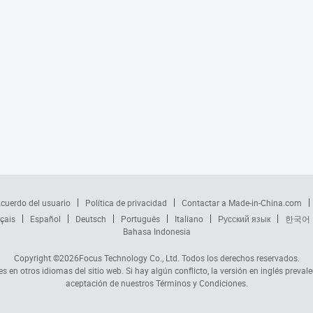
cuerdo del usuario
Política de privacidad
Contactar a Made-in-China.com
çais
Español
Deutsch
Português
Italiano
Русский язык
한국어
Bahasa Indonesia
Copyright ©2026
Focus Technology Co., Ltd.
Todos los derechos reservados.
s en otros idiomas del sitio web. Si hay algún conflicto, la versión en inglés prevale
aceptación de nuestros Términos y Condiciones.