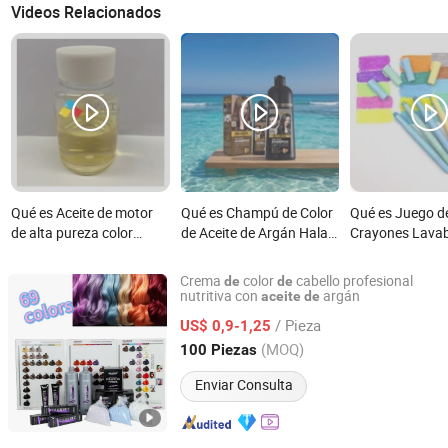
Videos Relacionados
Qué es Aceite de motor
Qué es Champú de Color
Qué es Juego d
de alta pureza color
de Aceite de Argán Halal
Crayones Lavab
lubricantes solubles en
al por mayor Producto de
Vibrantes: Color
aceite color solubles en
Tinte para el Cabello
Arcoíris Ecológ
Crema
color
cabello profesional
de
de
aceite
Natural Orgánico
Niños
nutritiva con
argán
aceite
de
Guangdong Boda Cosmetics Co,.Ltd.
/ Pieza
US$ 0,9-1,25
Guangdong, China
Desde 2021
(MOQ)
100 Piezas
Enviar Consulta