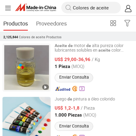
Productos
Proveedores
Colores de aceite
Productos
2,125,844
motor
alta pureza color
Aceite
de
de
lubricantes solubles en
color
aceite
Hunan Jqmaterial Tech Co., Ltd.
solubles en
aceite
/ Kg
US$ 29,00-36,96
Hunan, China
Desde 2024
(MOQ)
1 Pieza
Enviar Consulta
Juego
pintura a óleo colorido
de
Jinhua Gowin Canvas Co., Ltd.
/ Pieza
US$ 1,2-1,8
(MOQ)
1.000 Piezas
Zhejiang, China
Desde 2011
Enviar Consulta