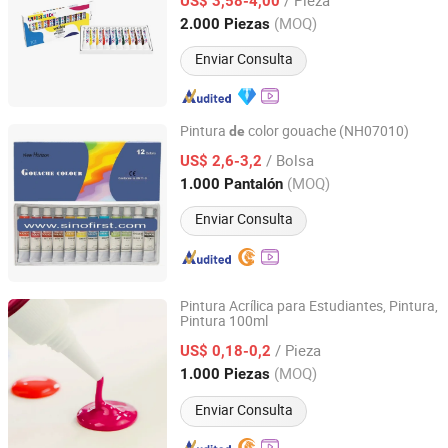
US$ 3,58-4,00
Zhejiang, China
Desde 2012
(MOQ)
2.000 Piezas
Enviar Consulta
Pintura
color gouache (NH07010)
de
Jinhua Gowin Canvas Co., Ltd.
/ Bolsa
US$ 2,6-3,2
(MOQ)
1.000 Pantalón
Zhejiang, China
Desde 2011
Enviar Consulta
Pintura Acrílica para Estudiantes, Pintura,
Pintura 100ml
Jinhua Gowin Canvas Co., Ltd.
/ Pieza
US$ 0,18-0,2
Zhejiang, China
Desde 2011
(MOQ)
1.000 Piezas
Enviar Consulta