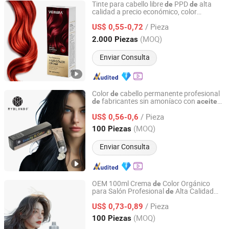
Tinte para cabello libre
PPD
alta
de
de
calidad a precio económico, color
Guangzhou Weiniya Cosmetics Co., Ltd.
profesional orgánico con
oliva
aceite
de
/ Pieza
US$ 0,55-0,72
Guangdong, China
Desde 2025
(MOQ)
2.000 Piezas
Enviar Consulta
Color
cabello permanente profesional
de
fabricantes sin amoníaco con
de
aceite
Guangdong Boda Cosmetics Co,.Ltd.
argán
de
/ Pieza
US$ 0,56-0,6
Guangdong, China
Desde 2021
(MOQ)
100 Piezas
Enviar Consulta
OEM 100ml Crema
Color Orgánico
de
para Salón Profesional
Alta Calidad
de
Guangdong Boda Cosmetics Co,.Ltd.
100% Cobertura
Canas para Hombres
de
/ Pieza
US$ 0,73-0,89
Guangdong, China
Desde 2021
(MOQ)
100 Piezas