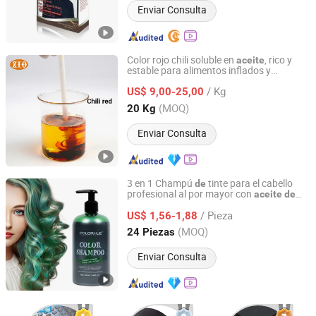
Enviar Consulta
Color rojo chili soluble en
, rico y
aceite
estable para alimentos inflados y
Guangzhou Zio Chemical Co., Ltd.
productos marinados
/ Kg
US$ 9,00-25,00
Guangdong, China
Desde 2023
(MOQ)
20 Kg
Enviar Consulta
3 en 1 Champú
tinte para el cabello
de
profesional al por mayor con
aceite
de
Guangdong Boda Cosmetics Co,.Ltd.
argán, tinte semipermanente natural para
/ Pieza
el cabello, champú color marrón para
US$ 1,56-1,88
mujeres y hombres
Guangdong, China
Desde 2021
(MOQ)
24 Piezas
Enviar Consulta