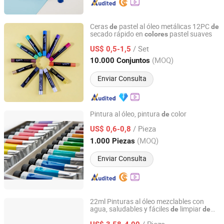
Ceras
pastel al óleo metálicas 12PC
de
de
secado rápido en
pastel suaves
colores
Ningbo Colorswoo Art Supply Co., Ltd.
/ Set
US$ 0,5-1,5
Zhejiang, China
Desde 2016
(MOQ)
10.000 Conjuntos
Enviar Consulta
Pintura al óleo, pintura
color
de
Jinhua Gowin Canvas Co., Ltd.
/ Pieza
US$ 0,6-0,8
(MOQ)
1.000 Piezas
Zhejiang, China
Desde 2011
Enviar Consulta
22ml Pinturas al óleo mezclables con
agua, saludables y fáciles
limpiar
de
de
Ningbo Yinzhou Wenhui Paper Co., Ltd.
calidad
estudio
de
/ Pieza