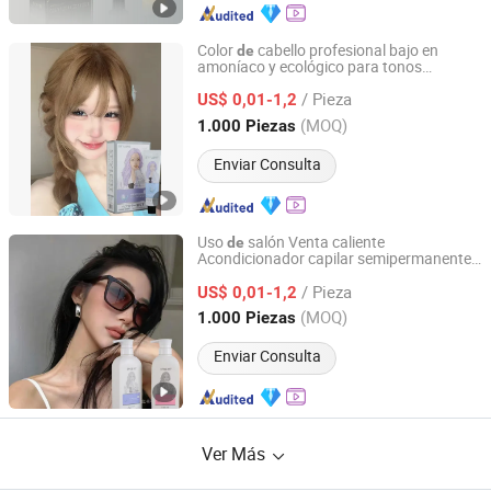
Color
cabello profesional bajo en
de
amoníaco y ecológico para tonos
Guangzhou Gaoyou Cosmetics Co., Ltd.
vibrantes
/ Pieza
US$ 0,01-1,2
Guangdong, China
Desde 2025
(MOQ)
1.000 Piezas
Enviar Consulta
Uso
salón Venta caliente
de
Acondicionador capilar semipermanente
Guangzhou Gaoyou Cosmetics Co., Ltd.
3 minutos pue
funcionar como
de
/ Pieza
tratamiento
color temporal para venta
US$ 0,01-1,2
de
al por mayor
Guangdong, China
Desde 2025
(MOQ)
1.000 Piezas
Enviar Consulta
Ver Más