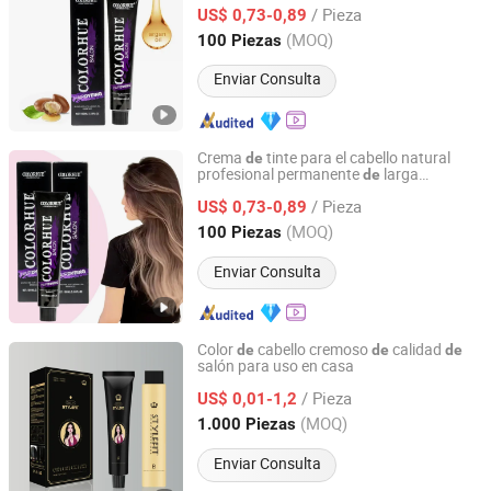
/ Pieza
Permanente con
Argan para
US$ 0,73-0,89
Aceite
de
Salón
Guangdong, China
Desde 2021
(MOQ)
100 Piezas
Enviar Consulta
Crema
tinte para el cabello natural
de
profesional permanente
larga
de
Guangdong Boda Cosmetics Co,.Ltd.
duración 100ml color
cabello con
de
/ Pieza
argán para mujeres
US$ 0,73-0,89
aceite
de
Guangdong, China
Desde 2021
(MOQ)
100 Piezas
Enviar Consulta
Color
cabello cremoso
calidad
de
de
de
salón para uso en casa
Guangzhou Gaoyou Cosmetics Co., Ltd.
/ Pieza
US$ 0,01-1,2
Guangdong, China
Desde 2025
(MOQ)
1.000 Piezas
Enviar Consulta