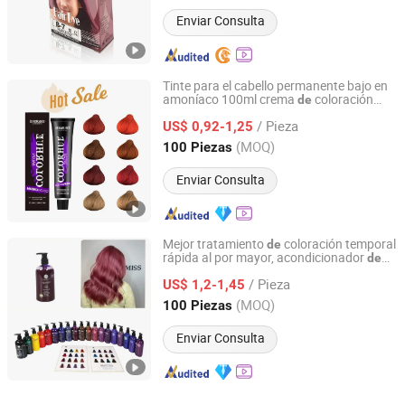
Enviar Consulta
Tinte para el cabello permanente bajo en
amoníaco 100ml crema
coloración
de
Guangdong Boda Cosmetics Co,.Ltd.
capilar orgánica con
natural
aceite
/ Pieza
US$ 0,92-1,25
Guangdong, China
Desde 2021
(MOQ)
100 Piezas
Enviar Consulta
Mejor tratamiento
coloración temporal
de
rápida al por mayor, acondicionador
de
Guangdong Boda Cosmetics Co,.Ltd.
color para el cabello
ricino
de
aceite
de
/ Pieza
natural para mujeres 300 Ml
US$ 1,2-1,45
Guangdong, China
Desde 2021
(MOQ)
100 Piezas
Enviar Consulta