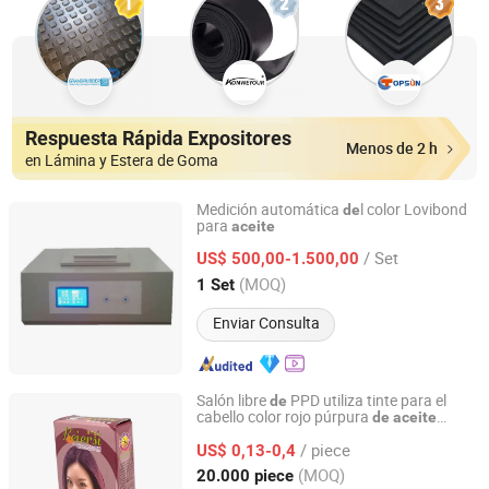
Respuesta Rápida Expositores
Menos de 2 h
en Lámina y Estera de Goma
Medición automática
l color Lovibond
de
para
aceite
Chongqing Blossom Machinery Equipment Co., Ltd.
/ Set
US$ 500,00-1.500,00
Chongqing, China
Desde 2021
(MOQ)
1 Set
Enviar Consulta
Salón libre
PPD utiliza tinte para el
de
cabello color rojo púrpura
de
aceite
Zhejiang Chenxin Cosmetic Co., Ltd.
vegetal sedoso
/ piece
US$ 0,13-0,4
Zhejiang, China
Desde 2021
(MOQ)
20.000 piece