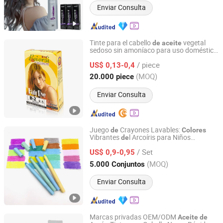
Enviar Consulta
Tinte para el cabello
vegetal
de
aceite
sedoso sin amoníaco para uso doméstico
Zhejiang Chenxin Cosmetic Co., Ltd.
color dorado
/ piece
US$ 0,13-0,4
Zhejiang, China
Desde 2021
(MOQ)
20.000 piece
Enviar Consulta
Juego
Crayones Lavables:
de
Colores
Vibrantes
l Arcoíris para Niños
de
Ningbo Giraffe Stationery Co., Ltd
Creativos
/ Set
US$ 0,9-0,95
Zhejiang, China
Desde 2025
(MOQ)
5.000 Conjuntos
Enviar Consulta
Marcas privadas OEM/ODM
Aceite
de