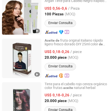
Argán Tinte para Cabello Negro Rápido
Guangdong Boda Cosmetics Co,.Ltd.
Tinte
para Cabello Negro
de
Aceite
/ Pieza
Coloración Rápida para Hombres
US$ 0,56-0,6
Guangdong, China
Desde 2021
(MOQ)
100 Piezas
Enviar Consulta
fruta original italiano rápido
Aceite
de
ligero fresco dorado DIY 25ml color
de
Zhejiang Chenxin Cosmetic Co., Ltd.
tinte para cabello
/ piece
US$ 0,18-0,26
Zhejiang, China
Desde 2021
(MOQ)
20.000 piece
Enviar Consulta
Tinte para el cabello rojo cereza orgánico
color frutas
natural herbal
aceite
Zhejiang Chenxin Cosmetic Co., Ltd.
/ piece
US$ 0,18-0,26
Zhejiang, China
Desde 2021
(MOQ)
20.000 piece
Enviar Consulta