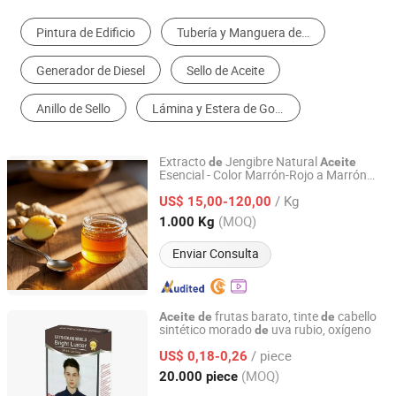
Pintura de Edificio
Tubería y Manguera de Goma
Generador de Diesel
Sello de Aceite
Anillo de Sello
Lámina y Estera de Goma
Extracto
Jengibre Natural
de
Aceite
Esencial - Color Marrón-Rojo a Marrón
GUANGZHOU ROYAL QUEEN CO., LTD
Oscuro
/ Kg
US$ 15,00-120,00
Guangdong, China
Desde 2016
(MOQ)
1.000 Kg
Enviar Consulta
frutas barato, tinte
cabello
Aceite
de
de
sintético morado
uva rubio, oxígeno
de
Zhejiang Chenxin Cosmetic Co., Ltd.
/ piece
US$ 0,18-0,26
Zhejiang, China
Desde 2021
(MOQ)
20.000 piece