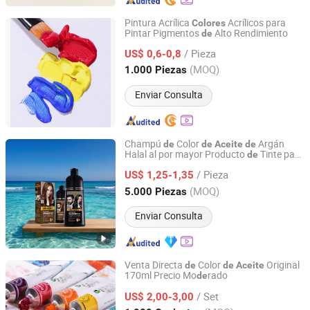
Pintura Acrílica
Acrílicos para
Colores
Pintar Pigmentos
Alto Rendimiento
de
Jinhua Gowin Canvas Co., Ltd.
/ Pieza
US$ 0,6-0,8
Zhejiang, China
Desde 2011
(MOQ)
1.000 Piezas
Enviar Consulta
Champú
Color
Argán
de
de
Aceite
de
Halal al por mayor Producto
Tinte para
de
Guangzhou Weiniya Cosmetics Co., Ltd.
el Cabello Natural Orgánico
/ Pieza
US$ 1,25-1,35
Guangdong, China
Desde 2025
(MOQ)
5.000 Piezas
Enviar Consulta
Venta Directa
Color
Original
de
de
Aceite
170ml Precio Mo
rado
de
Ningbo Colorswoo Art Supply Co., Ltd.
/ Set
US$ 2,00-3,00