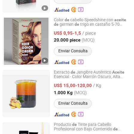
Color
cabello Speedshine con
de
aceite
germen
trigo en castaño 5-70
de
de
Zhejiang Chenxin Cosmetic Co., Ltd.
Cuidado
l cabello
de
/ piece
US$ 0,95-1,5
Zhejiang, China
Desde 2021
(MOQ)
20.000 piece
Enviar Consulta
Extracto
Jengibre Auténtico
de
Aceite
Esencial - Color Marrón Oscuro, Alta
GUANGZHOU ROYAL QUEEN CO., LTD
Pureza
/ Kg
US$ 15,00-120,00
Guangdong, China
Desde 2016
(MOQ)
1.000 Kg
Enviar Consulta
Producto
Tinte para Cabello
de
Profesional con Bajo Contenido
de
Guangdong Boda Cosmetics Co,.Ltd.
Amoníaco 100ml Color
Cabello
de