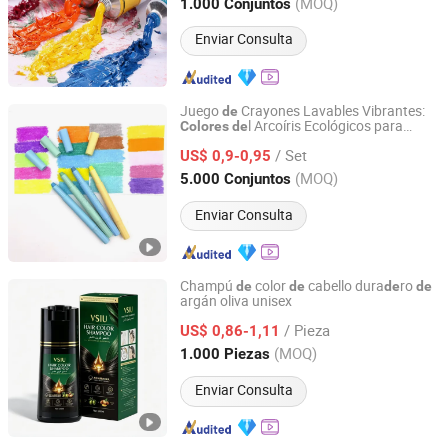
Zhejiang, China
Desde 2016
(MOQ)
1.000 Conjuntos
Enviar Consulta
Juego
Crayones Lavables Vibrantes:
de
l Arcoíris Ecológicos para
Colores
de
Ningbo Giraffe Stationery Co., Ltd
Niños
/ Set
US$ 0,9-0,95
Zhejiang, China
Desde 2025
(MOQ)
5.000 Conjuntos
Enviar Consulta
Champú
color
cabello dura
ro
de
de
de
de
argán oliva unisex
Guangzhou Weiniya Cosmetics Co., Ltd.
/ Pieza
US$ 0,86-1,11
Guangdong, China
Desde 2025
(MOQ)
1.000 Piezas
Enviar Consulta