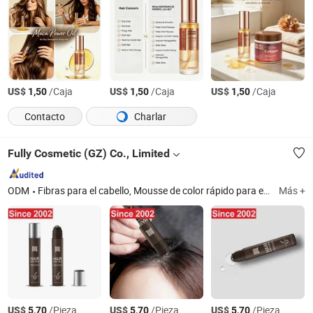
US$
/Caja
US$
/Caja
US$
/Caja
1,50
1,50
1,50
Contacto
Charlar
Fully Cosmetic (GZ) Co., Limited
ODM
Fibras para el cabello, Mousse de color rápido para el cabello, Polvo para la línea del cabello, Tinte para el cabello, Champú para el cabello, Aplicador en spray, 360 Espejo, Peine Fastcolor, Acondicionador para el cabello, Optimizador de la línea del cabello
Más +
US$
/Pieza
US$
/Pieza
US$
/Pieza
5,70
5,70
5,70