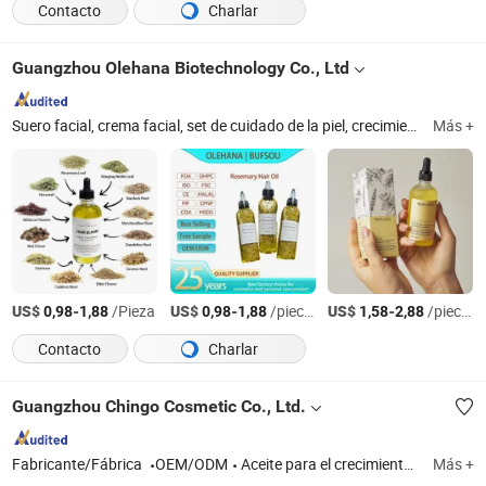
Contacto
Charlar
Guangzhou Olehana Biotechnology Co., Ltd
Suero facial, crema facial, set de cuidado de la piel, crecimiento del cabello, dispositivo de belleza, brillo labial, lápiz labial, bálsamo labial, cuidado de la barba, cuidado del cuerpo
Más +
US$
-
/Pieza
US$
-
/pieces
US$
-
/pieces
0,98
1,88
0,98
1,88
1,58
2,88
Contacto
Charlar
Guangzhou Chingo Cosmetic Co., Ltd.
Fabricante/Fábrica
OEM/ODM
Aceite para el crecimiento del cabello, champú para el crecimiento del cabello, spray para el crecimiento del cabello, polvo para el crecimiento del cabello, mascarilla facial, crema facial, suero facial, loción para manos, loción corporal, limpiador facial
Más +