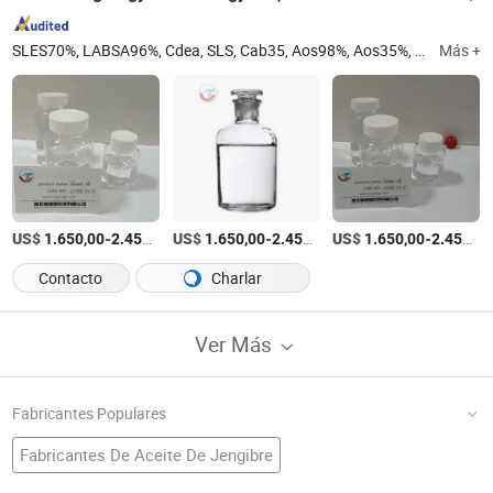
SLES70%, LABSA96%, Cdea, SLS, Cab35, Aos98%, Aos35%, HPMC, CMC, Glicerina
Más +
US$
-
/Tonelada
US$
-
/Tonelada
US$
-
1.650,00
2.450,00
1.650,00
2.450,00
1.650,00
2.450,00
Contacto
Charlar
Ver Más
Fabricantes Populares
Fabricantes De Aceite De Jengibre