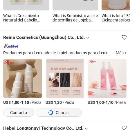
What is Crecimiento
What is Suministro aceite
What is Iota 15
Natural del Cabello
de semillas de Jojoba
Ciclopentasilox
Estilizado para Hombres
puro aceite de Jojoba
Dimeticona Acei
Orgánico 100% Aceite
para el cuidado del
Silicona para C
para el Crecimiento de
cabello Cuidado de la piel
la Piel Cosméti
Reina Cosmetics (Guangzhou) Co., Ltd.
Barba
Cuidado Solar 
del Cabello Gel
Productos para el cuidado de la piel, productos para el cuidado del cabello, productos de cuidado personal, productos para el color y permanentes del cabello, productos para el protector solar, minoxidil, productos para el cuidado solar, productos para el cuidado del cuerpo, cuidado personal de venta libre, cuidado personal en aerosol
Más +
US$
-
/Pieza
US$
/Pieza
US$
-
/Pieza
1,00
1,10
1,30
1,00
1,10
Contacto
Charlar
Hebei Longtongyi Technology Co., Ltd.