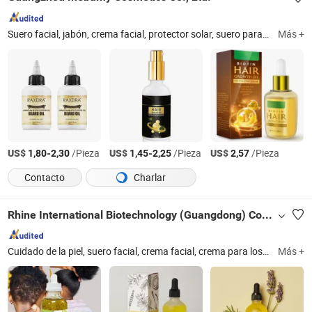
Suero facial, jabón, crema facial, protector solar, suero para el crecimiento de pestañas, blanqueamiento dental, mascarilla facial, limpiador facial, aceite esencial, serie de cuidado capilar
Más +
US$
-
/Pieza
US$
-
/Pieza
US$
/Pieza
1,80
2,30
1,45
2,25
2,57
Contacto
Charlar
Rhine International Biotechnology (Guangdong) Co., Ltd.
Cuidado de la piel, suero facial, crema facial, crema para los ojos, loción corporal, cosméticos, maquillaje, lápiz labial, brillo labial, bálsamo labial
Más +