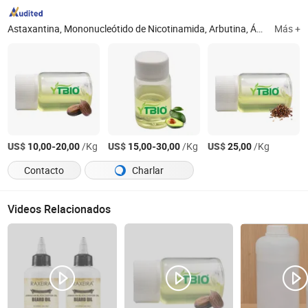
Astaxantina, Mononucleótido de Nicotinamida, Arbutina, Ácido Sialico, Resveratrol, Creatina Monohidratada, Coenzima Q10, Retinal, Extracto de Centella Asiática, Hesperidina
Más +
US$
-
/Kg
US$
-
/Kg
US$
/Kg
10,00
20,00
15,00
30,00
25,00
Contacto
Charlar
Videos Relacionados