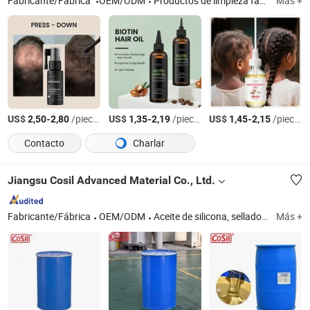
Fabricante/Fábrica
OEM/ODM
Productos de limpieza facial, cuidado facial, cuidado de los ojos, mascarilla de colágeno para los ojos, champú, mascarilla capilar, crema para los ojos, aceite esencial para el cabello, gel de ducha, loción corporal
Más +
US$
-
/pieces
US$
-
/pieces
US$
-
/pieces
2,50
2,80
1,35
2,19
1,45
2,15
Contacto
Charlar
Jiangsu Cosil Advanced Material Co., Ltd.
Fabricante/Fábrica
OEM/ODM
Aceite de silicona, sellador de silicona para construcción, sellador de silicona para electrónica
Más +