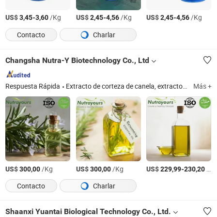
US$
-
/Kg
US$
-
/Kg
US$
-
/Kg
3,45
3,60
2,45
4,56
2,45
4,56
Contacto
Charlar
Changsha Nutra-Y Biotechnology Co., Ltd
Respuesta Rápida
Extracto de corteza de canela, extracto de corteza de pino, extracto de linaza, extracto de raíz de astrágalo, extracto de corteza de magnolia, extracto de cardo mariano, extracto de raíz de jengibre, extracto de ginseng
Más +
US$
/Kg
US$
/Kg
US$
-
/Kg
300,00
300,00
229,99
230,20
Contacto
Charlar
Shaanxi Yuantai Biological Technology Co., Ltd.