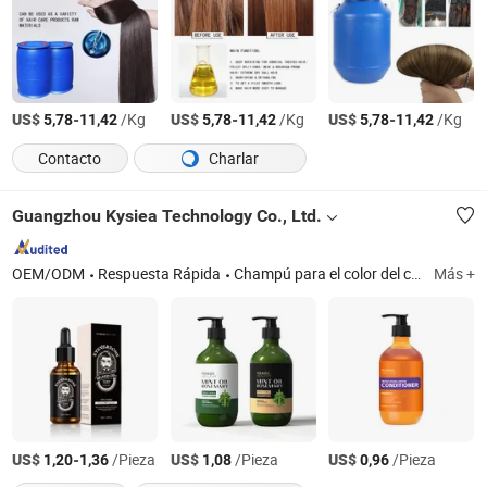
US$
-
/Kg
US$
-
/Kg
US$
-
/Kg
5,78
11,42
5,78
11,42
5,78
11,42
Contacto
Charlar
Guangzhou Kysiea Technology Co., Ltd.
OEM/ODM
Respuesta Rápida
Champú para el color del cabello, tinte para el cabello, champú, champú y acondicionador, loción para permanente, jabón, gel de ducha, cuidado del cabello, estilizado del cabello, loción corporal
Más +
US$
-
/Pieza
US$
/Pieza
US$
/Pieza
1,20
1,36
1,08
0,96