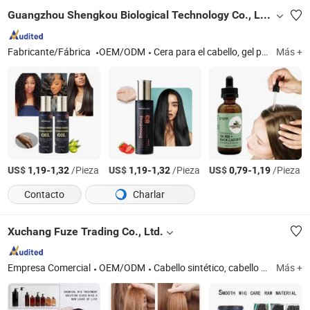
Guangzhou Shengkou Biological Technology Co., Ltd.
Fabricante/Fábrica
OEM/ODM
Cera para el cabello, gel para controlar los bordes
Más +
US$
-
/Pieza
US$
-
/Pieza
US$
-
/Pieza
1,19
1,32
1,19
1,32
0,79
1,19
Contacto
Charlar
Xuchang Fuze Trading Co., Ltd.
Empresa Comercial
OEM/ODM
Cabello sintético, cabello para trenzar, peluca, mechones de cabello, extensiones de cabello
Más +