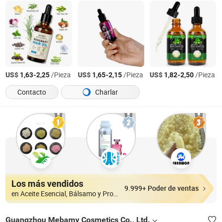
US$
-
/Pieza
US$
-
/Pieza
US$
-
/Pieza
1,63
2,25
1,65
2,15
1,82
2,50
Contacto
Charlar
Los más vendidos
9.999+ Poder de ventas
en Aceite Esencial, Bálsamo y Productos Químicos Finos
Guangzhou Mebamy Cosmetics Co., Ltd.