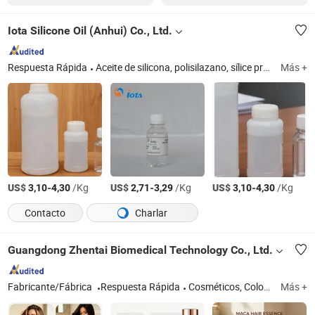
Iota Silicone Oil (Anhui) Co., Ltd.
Respuesta Rápida
Aceite de silicona, polisilazano, sílice precipitada, sílice fumada, goma de silicona líquida, goma de silicona HTV, goma de silicona LSR, silano fenílico, silano amino, silano hidroxilo
Más +
US$
-
/Kg
US$
-
/Kg
US$
-
/Kg
3,10
4,30
2,71
3,29
3,10
4,30
Contacto
Charlar
Guangdong Zhentai Biomedical Technology Co., Ltd.
Fabricante/Fábrica
Respuesta Rápida
Cosméticos, Color de Cabello, Tinte para Cabello
Más +