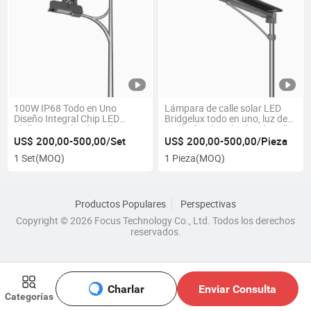
100W IP68 Todo en Uno
Lámpara de calle solar LED
Diseño Integral Chip LED
Bridgelux todo en uno, luz de
Phillip Luz Solar de Calle
jardín, farola solar, luz de calle
Integrada
US$ 200,00-500,00/Set
US$ 200,00-500,00/Pieza
1 Set
(MOQ)
1 Pieza
(MOQ)
Productos Populares
Perspectivas
Copyright © 2026 Focus Technology Co., Ltd. Todos los derechos
reservados.
Charlar
Enviar Consulta
Categorías