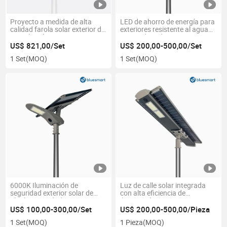
Proyecto a medida de alta
LED de ahorro de energía para
calidad farola solar exterior de
exteriores resistente al agua
energía solar
integrado todo en uno
Iluminación solar de calles
US$ 821,00/Set
US$ 200,00-500,00/Set
1 Set
(MOQ)
1 Set
(MOQ)
6000K Iluminación de
Luz de calle solar integrada
seguridad exterior solar de
con alta eficiencia de
alta luminosidad LED con
iluminación
batería
US$ 100,00-300,00/Set
US$ 200,00-500,00/Pieza
1 Set
(MOQ)
1 Pieza
(MOQ)