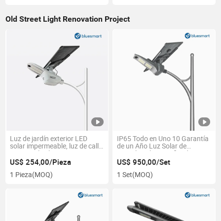
Old Street Light Renovation Project
Luz de jardín exterior LED
IP65 Todo en Uno 10 Garantía
solar impermeable, luz de calle
de un Año Luz Solar de
con panel solar CCTV
Energía Solar Certificada CE
RoHS
US$ 254,00/Pieza
US$ 950,00/Set
1 Pieza
(MOQ)
1 Set
(MOQ)