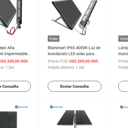
Vídeo
Víde
jor Alta
Bluesmart IP65 4000K Luz de
Lámpa
P66 Impermeable
inundación LED solar para
Inund
Inundación LED
exteriores
Blues
/ Set
Precio FOB:
/ Set
Preci
US$ 200,00-500,00
US$ 200,00-500,00
lar
Lámpa
mo:
1 Set
Pedido Mínimo:
1 Set
Pedid
LED
r Consulta
Enviar Consulta