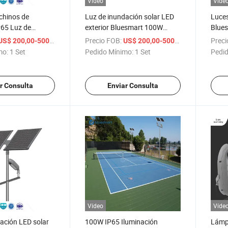
Vídeo
Víde
chinos de
Luz de inundación solar LED
Luces
P65 Luz de
exterior Bluesmart 100W
Blue
ED solar para
proveedor chino
60W I
/ Set
Precio FOB:
/ Set
Preci
US$ 200,00-500,00
US$ 200,00-500,00
Inund
mo:
1 Set
Pedido Mínimo:
1 Set
Pedid
CCTV
Inun
r Consulta
Enviar Consulta
Vídeo
Víde
ación LED solar
100W IP65 Iluminación
Lámp