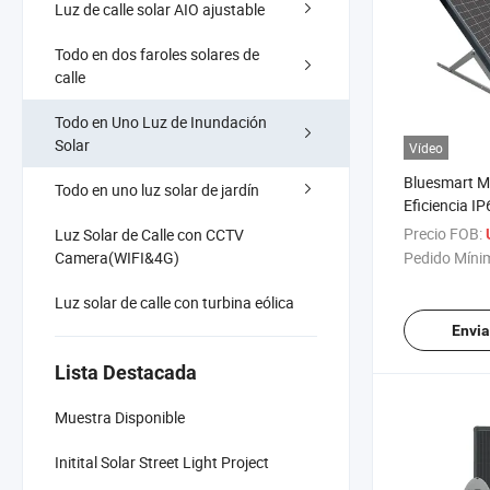
Luz de calle solar AIO ajustable
Todo en dos faroles solares de
calle
Todo en Uno Luz de Inundación
Solar
Vídeo
Bluesmart Me
Todo en uno luz solar de jardín
Eficiencia I
50W Luz de 
Precio FOB:
Luz Solar de Calle con CCTV
con Panel So
Camera(WIFI&4G)
Pedido Míni
Luz solar de calle con turbina eólica
Envia
Lista Destacada
Muestra Disponible
Initital Solar Street Light Project