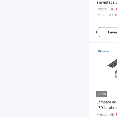
alimentada p
exterior IP66
Precio FOB:
Luz de carre
Pedido Míni
inundación s
Envia
Vídeo
Lámpara de 
LED, farola 
de inundaci
Precio FOB: