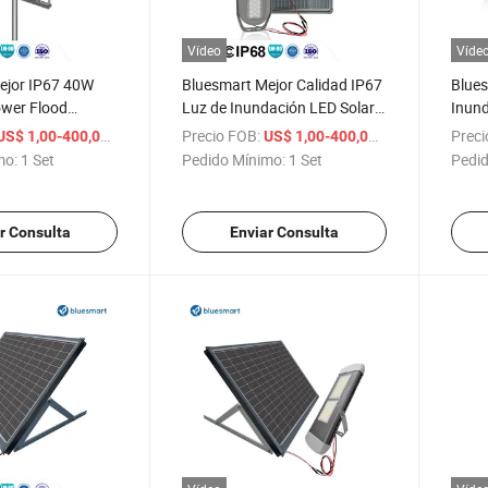
Vídeo
Víde
ejor IP67 40W
Bluesmart Mejor Calidad IP67
Blues
ower Flood
Luz de Inundación LED Solar
Inund
D Solar Public
Alimentada por Energía Solar
de Po
/ Set
Precio FOB:
/ Set
Preci
US$ 1,00-400,00
US$ 1,00-400,00
con Sensor para Exterior
Luz d
mo:
1 Set
Pedido Mínimo:
1 Set
Pedid
200
r Consulta
Enviar Consulta