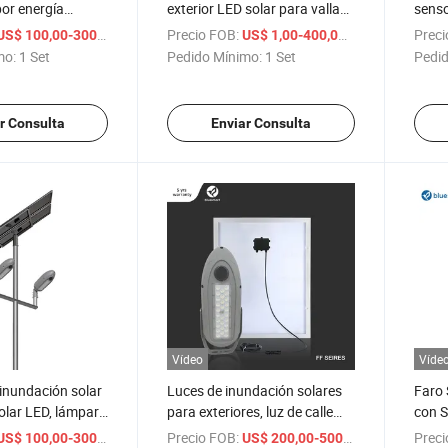
or energía
exterior LED solar para vallas
senso
 Luz de cartelera
publicitarias, energía, sensor
exter
/ Set
Precio FOB:
/ Set
Preci
US$ 100,00-300,00
US$ 1,00-400,00
tera Luz de
de movimiento, luz de
solar
mo:
1 Set
Pedido Mínimo:
1 Set
Pedid
olar
inundación solar para
solar
estanques
r Consulta
Enviar Consulta
Vídeo
Víde
inundación solar
Luces de inundación solares
Faro 
solar LED, lámpara
para exteriores, luz de calle
con S
ón LED CCTV
solar, lámpara de inundación
30W
/ Set
Precio FOB:
/ Set
Preci
US$ 100,00-300,00
US$ 200,00-500,00