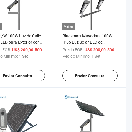
o
Vídeo
m/W 100W Luz de Calle
Bluesmart Mayorista 100W
 LED para Exterior con
IP65 Luz Solar LED de
r de Movimiento
Inundación para Exterior
o FOB:
/ Set
Precio FOB:
/ Set
US$ 200,00-500,00
US$ 200,00-500,00
o Mínimo:
1 Set
Pedido Mínimo:
1 Set
Enviar Consulta
Enviar Consulta