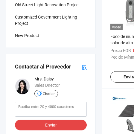
Old Street Light Renovation Project
Customized Government Lighting
Project
Vídeo
New Product
Foco de inun
solar de alt
100W imper
Precio FOB:
exteriores c
Pedido Míni
cancha de te
Contactar al Proveedor
Envia
Mrs. Daisy
Sales Director
Charlar
Enviar