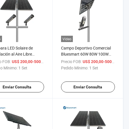
o
Vídeo
ra LED Solaire de
Campo Deportivo Comercial
ación al Aire Libre
Bluesmart 60W 80W 100W
amrt Mejor IP67
Foco LED Solar de Alta
o FOB:
/ Set
Precio FOB:
/ Set
US$ 200,00-500,00
US$ 200,00-500,00
ra de Inundación Solar
Calidad para Exterior con
o Mínimo:
1 Set
Pedido Mínimo:
1 Set
Panel Solar
Enviar Consulta
Enviar Consulta