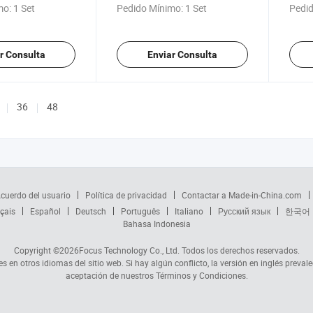
inundación solar
LED solar 100W luz de
mo:
1 Set
Pedido Mínimo:
1 Set
Pedid
inundación solar
r Consulta
Enviar Consulta
36
48
cuerdo del usuario
Política de privacidad
Contactar a Made-in-China.com
çais
Español
Deutsch
Português
Italiano
Русский язык
한국어
Bahasa Indonesia
Copyright ©2026
Focus Technology Co., Ltd.
Todos los derechos reservados.
s en otros idiomas del sitio web. Si hay algún conflicto, la versión en inglés prevale
aceptación de nuestros Términos y Condiciones.