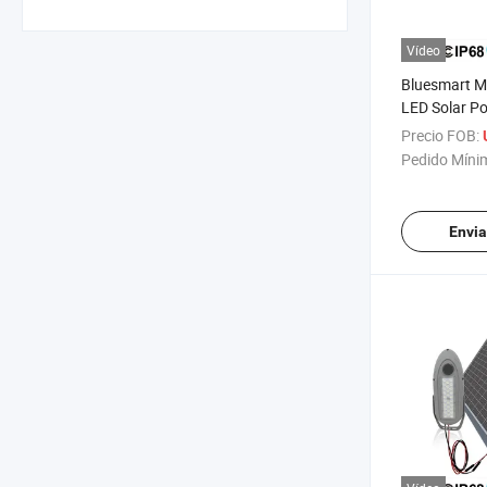
Vídeo
Bluesmart M
LED Solar P
Billboard LE
Precio FOB:
Floodlight
Pedido Míni
Envia