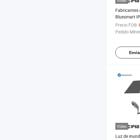
Vídeo
Fabricantes 
Bluesmart I
inundación L
Precio FOB:
exteriores
Pedido Míni
Envia
Vídeo
Luz de inund