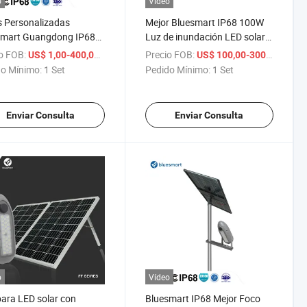
o
Vídeo
 Personalizadas
Mejor Bluesmart IP68 100W
smart Guangdong IP68
Luz de inundación LED solar
luminación Solar de
alimentada por energía solar
o FOB:
/ Set
Precio FOB:
/ Set
US$ 1,00-400,00
US$ 100,00-300,00
ación para Carteles
al aire libre
o Mínimo:
1 Set
Pedido Mínimo:
1 Set
 Lámpara Solar LED de
dación
Enviar Consulta
Enviar Consulta
o
Vídeo
ara LED solar con
Bluesmart IP68 Mejor Foco