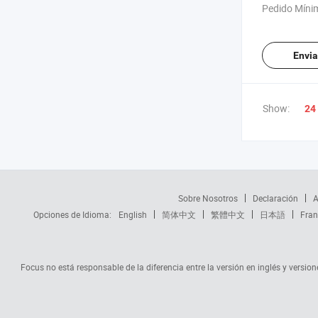
100W luz de 
Pedido Míni
Envia
Show:
24
Sobre Nosotros
Declaración
A
Opciones de Idioma:
English
简体中文
繁體中文
日本語
Fran
Focus no está responsable de la diferencia entre la versión en inglés y versione