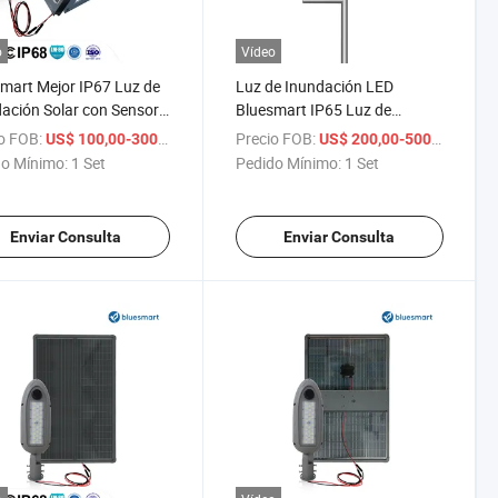
o
Vídeo
mart Mejor IP67 Luz de
Luz de Inundación LED
ación Solar con Sensor
Bluesmart IP65 Luz de
tencia Integrada LED
Inundación Solar de Alta
o FOB:
/ Set
Precio FOB:
/ Set
US$ 100,00-300,00
US$ 200,00-500,00
e Inundación Solar
Potencia para Exteriores con
o Mínimo:
1 Set
Pedido Mínimo:
1 Set
W
Poste 100W
Enviar Consulta
Enviar Consulta