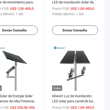
r de movimiento para
LED de Inundación Solar de
iores, todo en uno, foco
Energía para Exterior de Alta
o FOB:
/ Set
Precio FOB:
/ Set
US$ 1,00-400,00
US$ 1,00-400,00
, luces de inundación
Calidad para Fútbol
o Mínimo:
1 Set
Pedido Mínimo:
1 Set
es para exteriores
Enviar Consulta
Enviar Consulta
o
Vídeo
Solar de Energía Solar
60watt Luz de inundación
ensor de Alta Potencia
LED solar para cartel de luz
solar
o FOB:
/ Set
Precio FOB:
/ Set
US$ 200,00-500,00
US$ 1,00-400,00