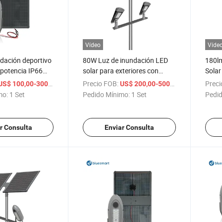
Vídeo
Víde
dación deportivo
80W Luz de inundación LED
180l
a potencia IP66
solar para exteriores con
Solar
meable para
panel solar luz del sol
Senso
/ Set
Precio FOB:
/ Set
Preci
US$ 100,00-300,00
US$ 200,00-500,00
on sensor para
mo:
1 Set
Pedido Mínimo:
1 Set
Pedid
nis
r Consulta
Enviar Consulta