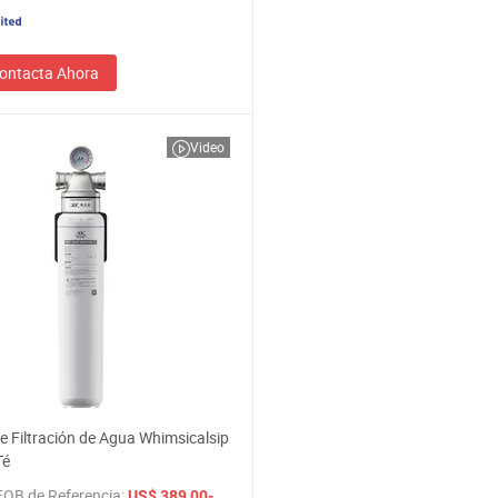
ontacta Ahora
Video
e Filtración de Agua Whimsicalsip
Té
FOB de Referencia:
/ Pieza
US$ 389,00-399,00