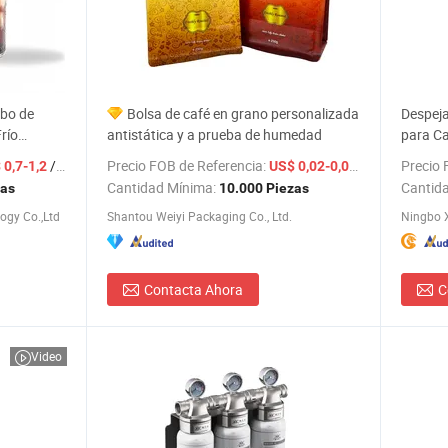
ubo de
Bolsa de café en grano personalizada
Despeja
río
antistática y a prueba de humedad
para Ca
 Amargo
Sedime
/ Pieza
Precio FOB de Referencia:
/ Pieza
Precio 
 0,7-1,2
US$ 0,02-0,06
Cantidad Mínima:
Cantid
zas
10.000 Piezas
ogy Co.,Ltd
Shantou Weiyi Packaging Co., Ltd.
Contacta Ahora
C
Video