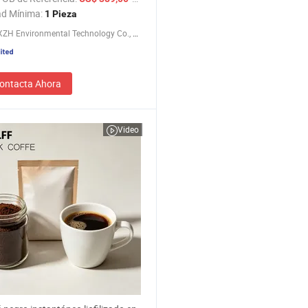
ad Mínima:
1 Pieza
Ningbo XZH Environmental Technology Co., Ltd.
ontacta Ahora
Video