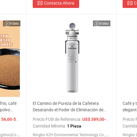
Contacta Ahora
C
Video
Video
río, café
El Camino de Pureza de la Cafetera
Café y 
 polvo
Desatando el Poder de Eliminación de
elegant
Sedimentos
/ Kg
Precio FOB de Referencia:
/ Pieza
Precio 
56,00-59,00
US$ 389,00-399,00
Cantidad Mínima:
Cantid
1 Pieza
Safevit Nutrition Technology (guangzhou)Co., Ltd.
Ningbo XZH Environmental Technology Co., Ltd.