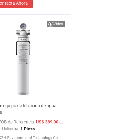
ontacta Ahora
Video
té equipo de filtración de agua
e
FOB de Referencia:
/ Pieza
US$ 389,00-399,00
ad Mínima:
1 Pieza
Ningbo XZH Environmental Technology Co., Ltd.