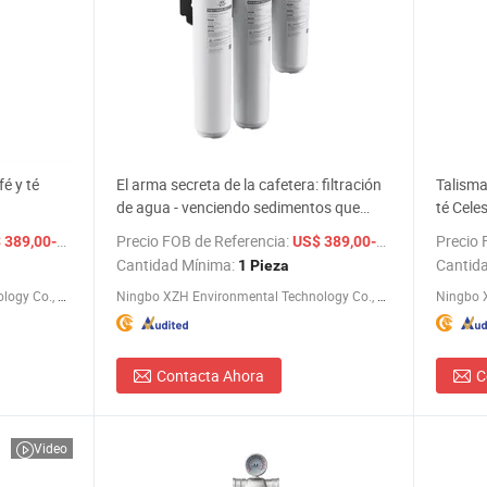
é y té
El arma secreta de la cafetera: filtración
Talisma
de agua - venciendo sedimentos que
té Celes
elevan el sabor
/ Pieza
Precio FOB de Referencia:
/ Pieza
Precio 
89,00-399,00
US$ 389,00-399,00
Cantidad Mínima:
Cantid
1 Pieza
Ningbo XZH Environmental Technology Co., Ltd.
Ningbo XZH Environmental Technology Co., Ltd.
Contacta Ahora
C
Video