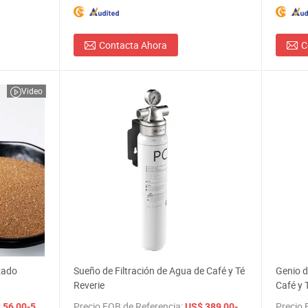
Contacta Ahora
C
Video
izado
Sueño de Filtración de Agua de Café y Té
Genio d
Reverie
Café y 
río,
/ Kg
Precio FOB de Referencia:
/ Pieza
Precio 
56,00-59,00
US$ 389,00-399,00