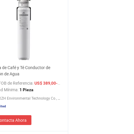
a de Café y Té Conductor de
ión de Agua
FOB de Referencia:
/ Pieza
US$ 389,00-399,00
ad Mínima:
1 Pieza
Ningbo XZH Environmental Technology Co., Ltd.
ontacta Ahora