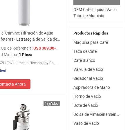
OEM Café Líquido Vacío
Tubo de Aluminio
Extrusión Tipo Café Frío
Instantáneo Espresso
 el Camino: Filtración de Agua
Productos Rápidos
Sabor Amargo Café
feteras - Estrategia de Salida de
Líquido
Máquina para Café
ntos
FOB de Referencia:
/ Pieza
US$ 389,00-399,00
Taza de Café
ad Mínima:
1 Pieza
Café Blanco
Ningbo XZH Environmental Technology Co., Ltd.
Válvula de Vacío
Sellador al Vacío
ontacta Ahora
Aspiradora de Mano
Horno de Vacío
Video
Bote de Vacío
Bolsa de Almacenamiento al Vacío
Vaso de Vacío