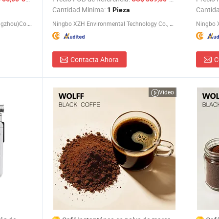
escante,
Cantidad Mínima:
Cantid
1 Pieza
Safevit Nutrition Technology (guangzhou)Co., Ltd.
Ningbo XZH Environmental Technology Co., Ltd.
Contacta Ahora
C
Video