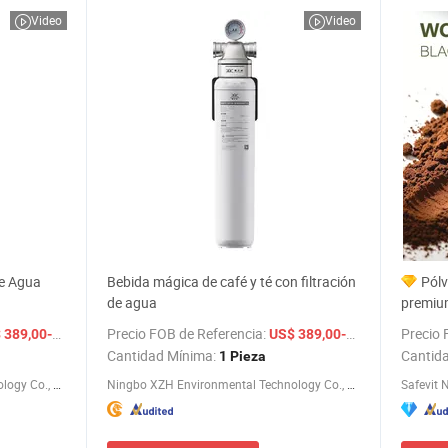
Video
Video
de Agua
Bebida mágica de café y té con filtración
Pólv
de agua
premium
mayor, 
/ Pieza
Precio FOB de Referencia:
/ Pieza
Precio 
89,00-399,00
US$ 389,00-399,00
aliment
Cantidad Mínima:
Cantid
1 Pieza
Ningbo XZH Environmental Technology Co., Ltd.
Ningbo XZH Environmental Technology Co., Ltd.