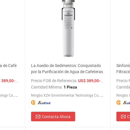
ua de Café
La Asedio de Sedimentos: Conquistado
Sinfoní
por la Purificación de Agua de Cafeteras
Filtrac
/ Pieza
Precio FOB de Referencia:
/ Pieza
Precio 
89,00-399,00
US$ 389,00-399,00
Cantidad Mínima:
Cantid
1 Pieza
Ningbo XZH Environmental Technology Co., Ltd.
Ningbo XZH Environmental Technology Co., Ltd.
Contacta Ahora
C