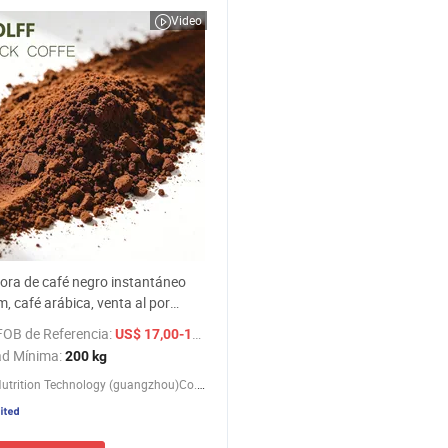
Video
ora de café negro instantáneo
, café arábica, venta al por
materia prima de grado
FOB de Referencia:
/ Kg
US$ 17,00-19,2
icio para bebidas
ad Mínima:
200 kg
Safevit Nutrition Technology (guangzhou)Co., Ltd.