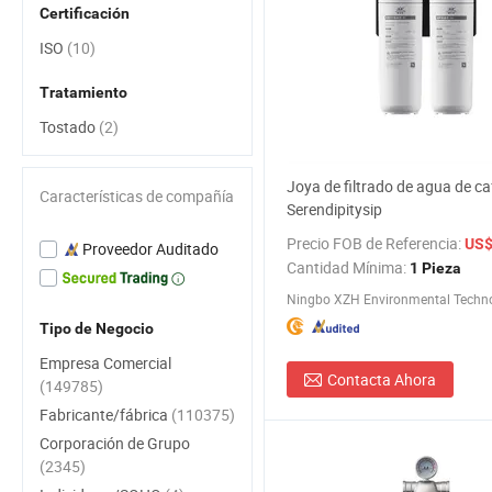
Certificación
ISO
(10)
Tratamiento
Tostado
(2)
Joya de filtrado de agua de caf
Características de compañía
Serendipitysip
Precio FOB de Referencia:
US$ 3
Proveedor Auditado
Cantidad Mínima:
1 Pieza
Tipo de Negocio
Empresa Comercial
Contacta Ahora
(149785)
Fabricante/fábrica
(110375)
Corporación de Grupo
(2345)