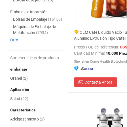
Embalaje e Impresión
Bolsas de Embalaje
(15150)
Máquina de Embalaje de
OEM Café Líquido Vacío T
Multifunción
(7934)
Aluminio Extrusión Tipo Café F
Otro
Instantáneo Espresso Sabor
Precio FOB de Referencia:
US$
Café Líquido
Cantidad Mínima:
10.000 Pie
Características de producto
Shenzhen Come Health Biotechnol
embalaje
Granel
(2)
Contacta Ahora
Aplicación
Salud
(22)
Característica
Adelgazamiento
(2)