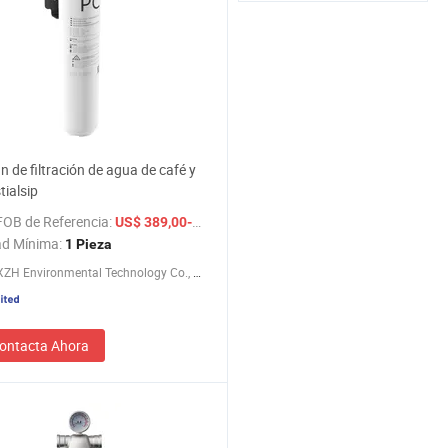
n de filtración de agua de café y
tialsip
FOB de Referencia:
/ Pieza
US$ 389,00-399,00
ad Mínima:
1 Pieza
Ningbo XZH Environmental Technology Co., Ltd.
ontacta Ahora