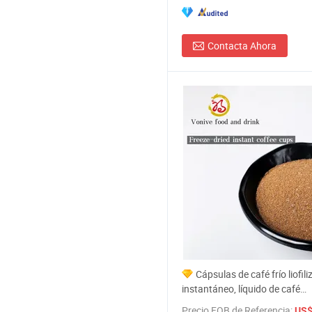
Contacta Ahora
Cápsulas de café frío liofil
instantáneo, líquido de café
concentrado, latte americano f
Precio FOB de Referencia:
US$ 