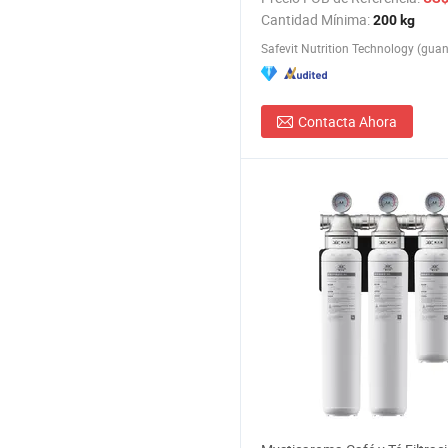
conveniente, instantáneo, refr
Cantidad Mínima:
200 kg
tubo pequeño de café
Contacta Ahora