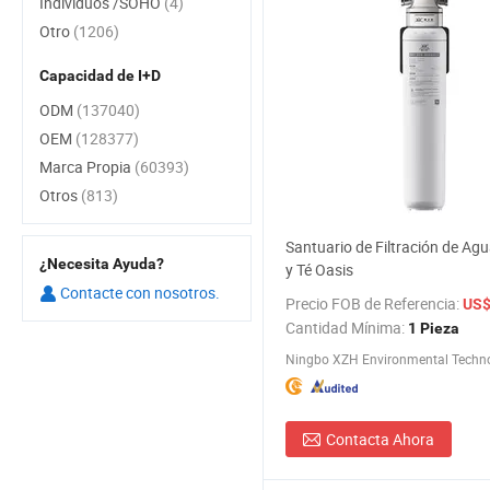
Individuos /SOHO
(4)
Otro
(1206)
Capacidad de I+D
ODM
(137040)
OEM
(128377)
Marca Propia
(60393)
Otros
(813)
Santuario de Filtración de Ag
¿Necesita Ayuda?
y Té Oasis
Contacte con nosotros.
Precio FOB de Referencia:
US$ 3
Cantidad Mínima:
1 Pieza
Contacta Ahora