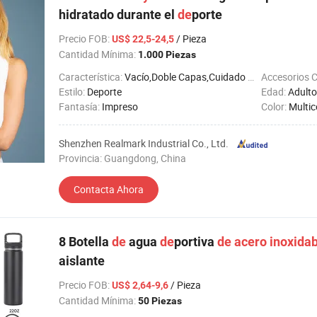
hidratado durante el
de
porte
Precio FOB
:
/ Pieza
US$ 22,5-24,5
Cantidad Mínima:
1.000 Piezas
Característica:
Vacío,Doble Capas,Cuidado de Salud
Accesorios 
Estilo:
Deporte
Edad:
Adulto
Fantasía:
Impreso
Color:
Multic
Shenzhen Realmark Industrial Co., Ltd.
Provincia: Guangdong, China
Contacta Ahora
8 Botella
de
agua
de
portiva
de
acero
inoxida
aislante
Precio FOB
:
/ Pieza
US$ 2,64-9,6
Cantidad Mínima:
50 Piezas