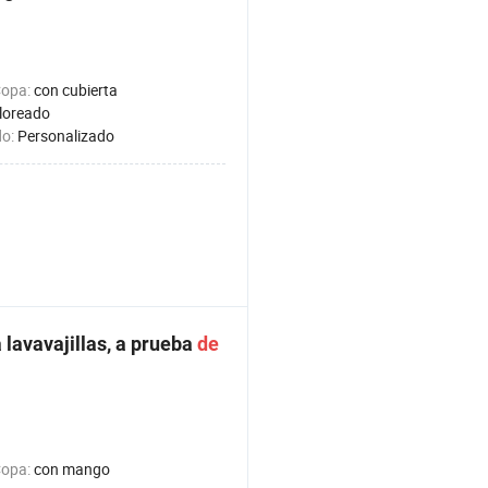
Copa:
con cubierta
loreado
do:
Personalizado
 lavavajillas, a prueba
de
Copa:
con mango