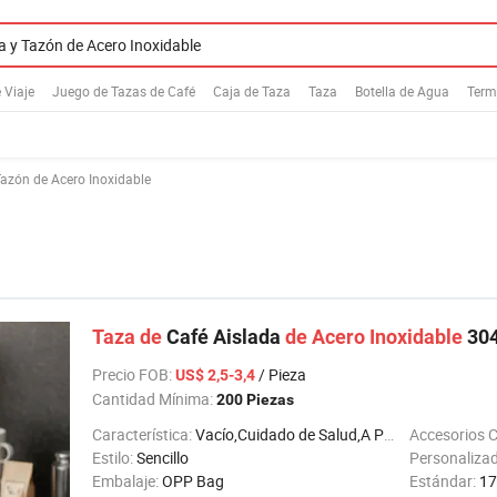
 Viaje
Juego de Tazas de Café
Caja de Taza
Taza
Botella de Agua
Ter
Tazón de Acero Inoxidable
Taza
de
Café Aislada
de
Acero
Inoxidable
304
Precio FOB
:
/ Pieza
US$ 2,5-3,4
Cantidad Mínima:
200 Piezas
Característica:
Vacío,Cuidado de Salud,A Prueba de Fugas
Accesorios 
Estilo:
Sencillo
Personaliza
Embalaje:
OPP Bag
Estándar:
17