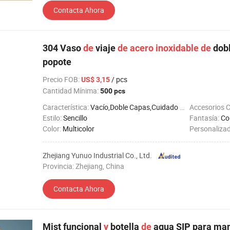
Contacta Ahora
304 Vaso
de
viaje
de
acero
inoxidable
de
dobl
popote
Precio FOB
:
/ pcs
US$ 3,15
Cantidad Mínima:
500 pcs
Característica:
Vacío,Doble Capas,Cuidado de Salud,A Prueba de Fugas
Accesorios 
Estilo:
Sencillo
Fantasía:
Co
Color:
Multicolor
Personaliza
Zhejiang Yunuo Industrial Co., Ltd.
Provincia: Zhejiang, China
Contacta Ahora
Mist funcional
y
botella
de
agua SIP para man