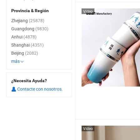
Provincia & Región
Vídeo
Zhejiang
(25878)
Guangdong
(9830)
Anhui
(4878)
Shanghai
(4351)
Beijing
(2082)
más
¿Necesita Ayuda?
Contacte con nosotros.
Vídeo