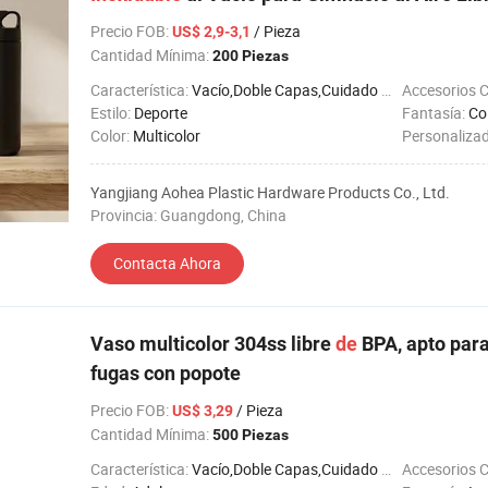
Precio FOB
:
/ Pieza
US$ 2,9-3,1
Cantidad Mínima:
200 Piezas
Característica:
Vacío,Doble Capas,Cuidado de Salud,A Prueba de Fugas
Accesorios 
Estilo:
Deporte
Fantasía:
Co
Color:
Multicolor
Personaliza
Yangjiang Aohea Plastic Hardware Products Co., Ltd.
Provincia: Guangdong, China
Contacta Ahora
Vaso multicolor 304ss libre
de
BPA, apto para
fugas con popote
Precio FOB
:
/ Pieza
US$ 3,29
Cantidad Mínima:
500 Piezas
Característica:
Vacío,Doble Capas,Cuidado de Salud,A Prueba de Fugas
Accesorios 