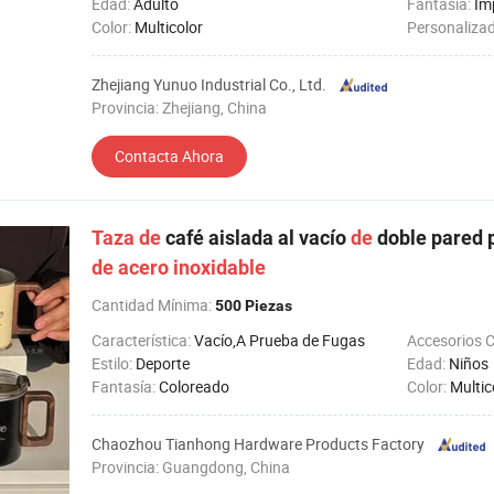
Edad:
Adulto
Fantasía:
Im
Color:
Multicolor
Personaliza
Zhejiang Yunuo Industrial Co., Ltd.
Provincia: Zhejiang, China
Contacta Ahora
Taza
de
café aislada al vacío
de
doble pared p
de
acero
inoxidable
Cantidad Mínima:
500 Piezas
Característica:
Vacío,A Prueba de Fugas
Accesorios 
Estilo:
Deporte
Edad:
Niños
Fantasía:
Coloreado
Color:
Multic
Chaozhou Tianhong Hardware Products Factory
Provincia: Guangdong, China