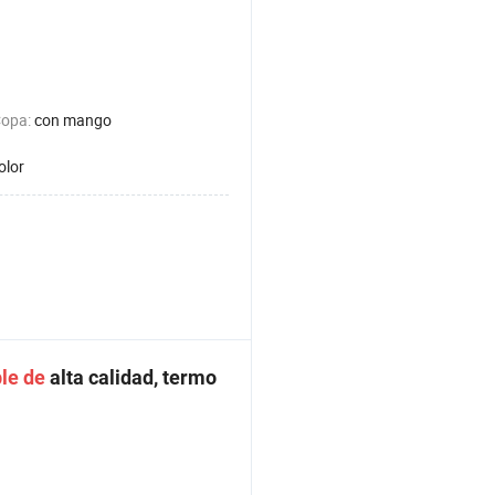
Copa:
con mango
olor
ble
de
alta calidad, termo