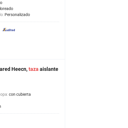
lo
loreado
do:
Personalizado
ared Heecn,
taza
aislante
Copa:
con cubierta
n