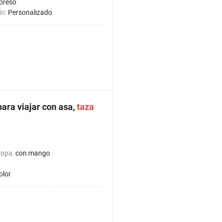
preso
do:
Personalizado
ara viajar con asa,
taza
Copa:
con mango
olor