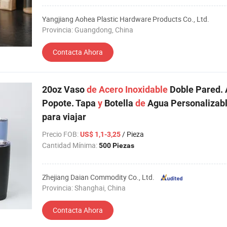
Yangjiang Aohea Plastic Hardware Products Co., Ltd.
Provincia: Guangdong, China
Contacta Ahora
20oz Vaso
de
Acero
Inoxidable
Doble Pared. A
Popote. Tapa
y
Botella
de
Agua Personalizabl
para viajar
Precio FOB
:
/ Pieza
US$ 1,1-3,25
Cantidad Mínima:
500 Piezas
Zhejiang Daian Commodity Co., Ltd.
Provincia: Shanghai, China
Contacta Ahora