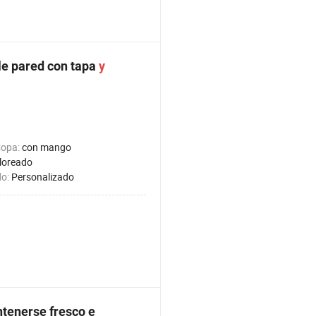
e pared con tapa
y
Copa:
con mango
loreado
do:
Personalizado
tenerse fresco e