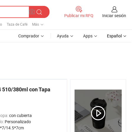
Iniciar sesión
Publicar mi RFQ
mo
Taza de Café
Más
Comprador
Ayuda
Apps
Español
 510/380ml con Tapa
Copa:
con cubierta
do:
Personalizado
*7/14.5*7cm