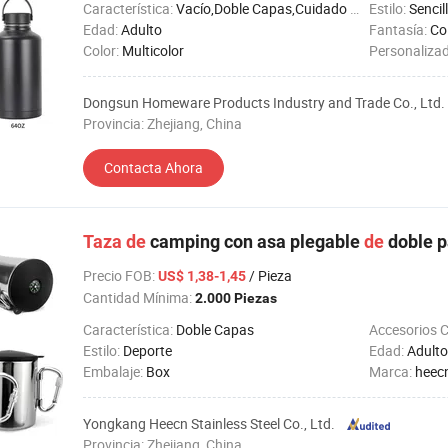
Característica:
Vacío,Doble Capas,Cuidado de Salud,A Prueba de Fugas
Estilo:
Sencil
Edad:
Adulto
Fantasía:
Co
Color:
Multicolor
Personaliza
Dongsun Homeware Products Industry and Trade Co., Ltd.
Provincia: Zhejiang, China
Contacta Ahora
Taza
de
camping con asa plegable
de
doble p
Precio FOB
:
/ Pieza
US$ 1,38-1,45
Cantidad Mínima:
2.000 Piezas
Característica:
Doble Capas
Accesorios 
Estilo:
Deporte
Edad:
Adulto
Embalaje:
Box
Marca:
heec
Yongkang Heecn Stainless Steel Co., Ltd.
Provincia: Zhejiang, China