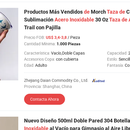
Productos Más Vendidos
de
Morch
Taza
de
C
Sublimación
Acero
Inoxidable
30 Oz
Taza
de
Trail con Pajilla
Precio FOB
:
/ Pieza
US$ 3,4-3,8
Cantidad Mínima:
1.000 Piezas
Característica:
Vacío,Doble Capas
Capacidad:
Accesorios Copa:
con cubierta
Estilo:
Sencil
Edad:
Adulto
Fantasía:
Co
Zhejiang Daian Commodity Co., Ltd.
Provincia: Shanghai, China
Contacta Ahora
Nuevo Diseño 500ml Doble Pared 304 Botell
Inoxidable
al Vacío para Gimnasio al Aire Lib