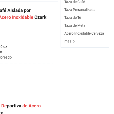
Taza de Café
Taza Personalizada
afé Aislada por
Acero
Inoxidable
Ozark
Taza de Té
Taza de Metal
Acero Inoxidable Cerveza
más
20 oz
lo
loreado
a
De
portiva
de
Acero
re