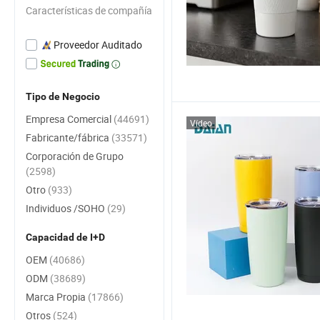
Características de compañía
Proveedor Auditado
Tipo de Negocio
Empresa Comercial
(44691)
Vídeo
Fabricante/fábrica
(33571)
Corporación de Grupo
(2598)
Otro
(933)
Individuos /SOHO
(29)
Capacidad de I+D
OEM
(40686)
ODM
(38689)
Marca Propia
(17866)
Otros
(524)