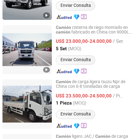
Enviar Consulta
cisterna de riego montado en
Camión
fabricado en China con 9000L
camión
Ricalt Automobile Technology (Hubei) Co., Ltd.
tanque
/ Set
US$ 23.000,00-24.000,00
Hubei, China
Desde 2021
(MOQ)
5 Set
Enviar Consulta
de carga ligera Isuzu Npr de
Camión
China con 6-8 toneladas de carga
SHANGHAI BRYANT VEHICLES TRADING LTD
/ Pieza
US$ 23.500,00-24.500,00
Shanghai, China
Desde 2019
(MOQ)
1 Pieza
Enviar Consulta
ligero JAC /
de carga
Camión
Camión