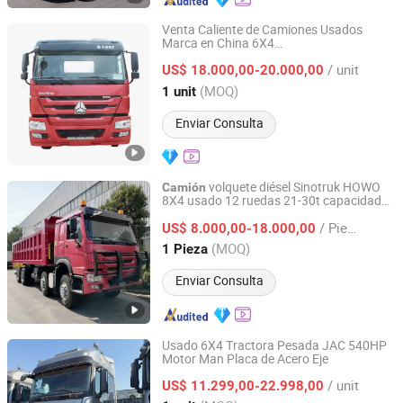
Venta Caliente de Camiones Usados
Marca en China 6X4
Hica Vehicles (Shandong) Co., Ltd.
371HP/380HP/400HP/420HP Cabina
/ unit
Izquierda Derecha Rendimiento Estable
US$ 18.000,00-20.000,00
Remolcador Logístico HOWO
Shandong, China
Desde 2025
(MOQ)
1 unit
Remanufacturado 4X2
Tractores
Camión
Enviar Consulta
volquete diésel Sinotruk HOWO
Camión
8X4 usado 12 ruedas 21-30t capacidad
Guoxin Technology (Shandong) Co., Ltd.
para transporte pesado de minería y
/ Pieza
arena
US$ 8.000,00-18.000,00
Shandong, China
Desde 2026
(MOQ)
1 Pieza
Enviar Consulta
Usado 6X4 Tractora Pesada JAC 540HP
Motor Man Placa de Acero Eje
Liangshan Shuning Automobile Trading Co., Ltd.
/ unit
US$ 11.299,00-22.998,00