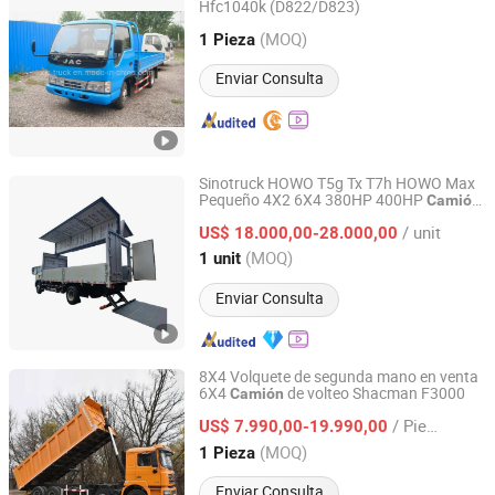
Hfc1040k (D822/D823)
Xiamen XJS International Trading Co., Ltd.
(MOQ)
1 Pieza
Fujian, China
Desde 2012
Enviar Consulta
Sinotruck HOWO T5g Tx T7h HOWO Max
Pequeño 4X2 6X4 380HP 400HP
Camión
Jinan Fortius International Trading Co., Ltd.
de Carga con Caja de Alas
Lorry
Camión
/ unit
de Alas
Ppen
US$ 18.000,00-28.000,00
Camión
Camión
Shandong, China
Desde 2022
(MOQ)
1 unit
Enviar Consulta
8X4 Volquete de segunda mano en venta
6X4
de volteo Shacman F3000
Camión
Shandong Eric Special Vehicle Co., Ltd.
/ Pieza
US$ 7.990,00-19.990,00
Shandong, China
Desde 2025
(MOQ)
1 Pieza
Enviar Consulta