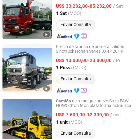
con Brazo Manipulador
/ Set
US$ 33.232,00-85.232,00
Hubei, China
Desde 2013
(MOQ)
1 Set
Enviar Consulta
Precio de fábrica de primera calidad
Sinotruck Hohan Series 8X4 420HP
Lupeng (Shandong) Supply Chain Co., Ltd.
Cabeza de
tractor HOWO
camión
/ Pieza
ampliamente utilizada en África
US$ 13.000,00-23.800,00
Shandong, China
Desde 2024
(MOQ)
1 Pieza
Enviar Consulta
de remolque nuevo Suzu FAW
Camión
HOWO 3ton 5ton plataforma hidráulica
Chengli Emergency Equipment Manufacturing Co., Ltd
de remolque completa o venta directa de
/ unit
fábrica del cuerpo superior
US$ 7.600,00-12.300,00
Hubei, China
Desde 2025
(MOQ)
1 unit
Enviar Consulta