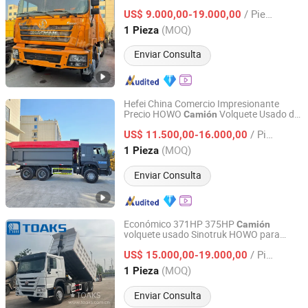
Volquete
Camión
/ Pieza
US$ 9.000,00-19.000,00
Shandong, China
Desde 2022
(MOQ)
1 Pieza
Enviar Consulta
Hefei China Comercio Impresionante
Precio HOWO
Volquete Usado de
Camión
Toaks International Trading Company
China HOWO 6×4
Volquete de
Camión
/ Pieza
Carga Pesada para Transporte Precio
US$ 11.500,00-16.000,00
Bajo
Volquete con Motor Potente
Camión
Anhui, China
Desde 2020
(MOQ)
1 Pieza
Enviar Consulta
Económico 371HP 375HP
Camión
volquete usado Sinotruk HOWO para
Toaks International Trading Company
transporte de minería y construcción 6×4
/ Pieza
10 Ruedas
US$ 15.000,00-19.000,00
Anhui, China
Desde 2020
(MOQ)
1 Pieza
Enviar Consulta