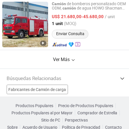
de bomberos personalizado OEM
Camión
ODM,
de agua HOWO Shacman
camión
Chengli Emergency Equipment Manufacturing Co., Ltd
4×2 8000L/12000L con escalera retráctil,
/ unit
suministro a precio competitivo de fábrica
US$ 21.680,00-45.680,00
Hubei, China
Desde 2025
(MOQ)
1 unit
Enviar Consulta
Ver Más
Búsquedas Relacionadas
Fabricantes de Camión de carga
Fabricantes de Camioneta ligera
Productos Populares
Precio de Productos Populares
Productos Populares al por Mayor
Comprador de Estrella
Fabricantes de Carretilla elevadora
Sitio de PC
Perspectivas
Sobre
Acuerdo de Usuario
Política de Privacidad
Contacto
Fabricantes de Camión de petróleo
Semirremolque Fábricas