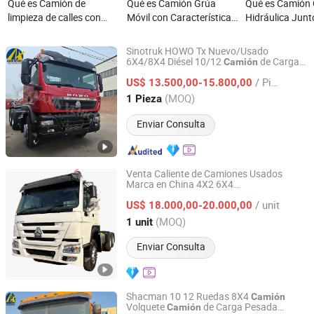
Qué es Camión de
Qué es Camión Grúa
Qué es Camión
limpieza de calles con
Móvil con Características
Hidráulica Junt
barrendero diésel mini de
Avanzadas para
Jsq3506 con Ci
fábrica
Operaciones Eficientes
Dobles
Sinotruk HOWO Tx Nuevo/Usado
6X4/8X4 Diésel 10/12
de Carga
Camión
Shandong Lujun Naxin International Trade Co., Ltd.
con Caja de Carga Remolque Mezclador
/ Pieza
de Concreto Tractora Volquete Volteo
US$ 13.500,00-15.800,00
Minería Dumper
de Volteo
Camión
Shandong, China
Desde 2022
(MOQ)
1 Pieza
Enviar Consulta
Venta Caliente de Camiones Usados
Marca en China 4X2 6X4
Hica Vehicles (Shandong) Co., Ltd.
371HP/380HP/400HP/420HP Mano
/ unit
Izquierda Derecha Profesional de Larga
US$ 18.000,00-20.000,00
Distancia Remanufacturado HOWO 6X4
Shandong, China
Desde 2025
(MOQ)
1 unit
Tractores
Camión
Enviar Consulta
Shacman 10 12 Ruedas 8X4
Camión
Volquete
de Carga Pesada
Camión
Shandong Lujun Naxin International Trade Co., Ltd.