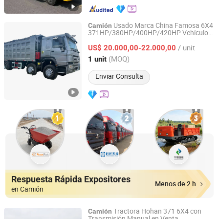
Usado Marca China Famosa 6X4
Camión
371HP/380HP/400HP/420HP Vehículo
Hica Vehicles (Shandong) Co., Ltd.
de Transporte para Sitios de Minería
/ unit
Robusto Fiabilidad Comprobada HOWO
US$ 20.000,00-22.000,00
Remanufacturado 8X4
Volquete
Camión
Shandong, China
Desde 2025
(MOQ)
1 unit
Enviar Consulta
Respuesta Rápida Expositores
Menos de 2 h
en Camión
Tractora Hohan 371 6X4 con
Camión
Transmisión Manual en Venta