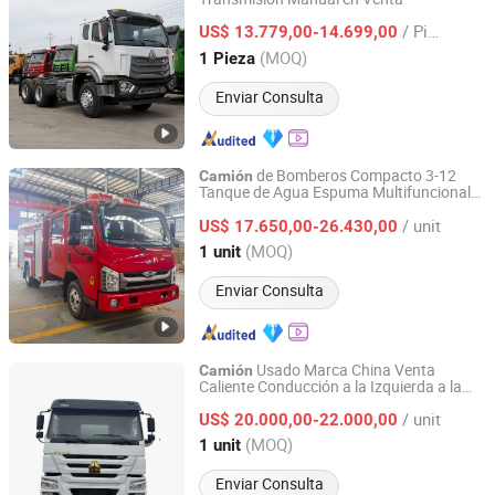
Liangshan Shuning Automobile Trading Co., Ltd.
/ Pieza
US$ 13.779,00-14.699,00
Shandong, China
Desde 2025
(MOQ)
1 Pieza
Enviar Consulta
de Bomberos Compacto 3-12
Camión
Tanque de Agua Espuma Multifuncional
Chengli Emergency Equipment Manufacturing Co., Ltd
para Extinción de Incendios
/ unit
US$ 17.650,00-26.430,00
Hubei, China
Desde 2025
(MOQ)
1 unit
Enviar Consulta
Usado Marca China Venta
Camión
Caliente Conducción a la Izquierda a la
Hica Vehicles (Shandong) Co., Ltd.
Derecha Pesado Industrial 8X4 4X2
/ unit
371HP/380HP/400HP/420HP
US$ 20.000,00-22.000,00
Transporte de Aceite HOWO 6X4
Camión
Shandong, China
Desde 2025
(MOQ)
1 unit
de Tanque de Combustible
Enviar Consulta