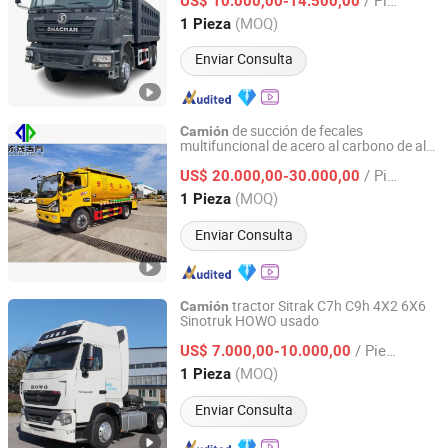
en Venta
US$ 10.000,00-14.500,00
Shandong, China
Desde 2024
(MOQ)
1 Pieza
Enviar Consulta
de succión de fecales
Camión
multifuncional de acero al carbono de alta
Hubei Dongmao Special Purpose Vehicle Co., Ltd
potencia
/ Pieza
US$ 20.000,00-30.000,00
Hubei, China
Desde 2025
(MOQ)
1 Pieza
Enviar Consulta
tractor Sitrak C7h C9h 4X2 6X6
Camión
Sinotruk HOWO usado
Lupeng (Shandong) Supply Chain Co., Ltd.
/ Pieza
US$ 7.000,00-10.000,00
Shandong, China
Desde 2024
(MOQ)
1 Pieza
Enviar Consulta