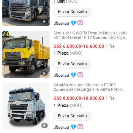
Shandong, China
Desde 2025
(MOQ)
1 unit
Enviar Consulta
Sinotruk HOWO Tx Pesado Nuevo Usado
6X4 8X4 Diésel 10 12
de Carga
Camión
Shandong Lujun Naxin International Trade Co., Ltd.
con Caja Remolque Mezcladora de
/ Pieza
Concreto Tractora Volquete Volteo
US$ 6.600,00-16.600,00
Minería Dumper
de Volteo
Camión
Shandong, China
Desde 2022
(MOQ)
1 Pieza
Enviar Consulta
volquete Shacman F2000
Camión
de descarga a la venta Precio
Camión
Guoxin Technology (Shandong) Co., Ltd.
8X4 Chasis de
diésel
camión
/ Pieza
US$ 8.000,00-18.000,00
Shandong, China
Desde 2026
(MOQ)
1 Pieza
Enviar Consulta