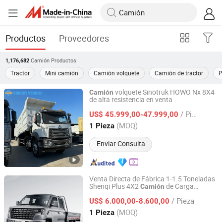
Productos
Proveedores
Camión
Productos
1,176,682
Tractor
Mini camión
Camión volquete
Camión de tractor
P
volquete Sinotruk HOWO Nx 8X4
Camión
de alta resistencia en venta
Xiamen Sunsky Vehicle Co., Ltd
/ Pieza
US$ 45.999,00-47.999,00
Fujian, China
Desde 2026
(MOQ)
1 Pieza
Enviar Consulta
Venta Directa de Fábrica 1-1.5 Toneladas
Shenqi Plus 4X2
de Carga
Camión
Henan Elorry Industrial Co., Ltd.
Changan Mini
de Carga
Camión
/ Pieza
US$ 6.000,00-8.600,00
Henan, China
Desde 2024
(MOQ)
1 Pieza