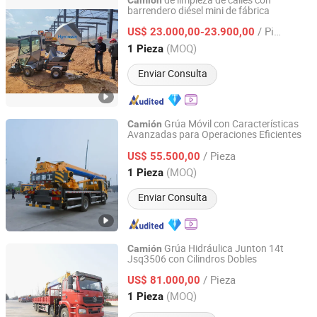
de limpieza de calles con
Camión
barrendero diésel mini de fábrica
Ningbo Hyronsun Imp. & Exp. Co., Ltd.
/ Pieza
US$ 23.000,00-23.900,00
Zhejiang, China
Desde 2022
(MOQ)
1 Pieza
Enviar Consulta
Grúa Móvil con Características
Camión
Avanzadas para Operaciones Eficientes
Henan Junton Vehicle Co., Ltd.
/ Pieza
US$ 55.500,00
Henan, China
Desde 2025
(MOQ)
1 Pieza
Enviar Consulta
Grúa Hidráulica Junton 14t
Camión
Jsq3506 con Cilindros Dobles
Henan Junton Vehicle Co., Ltd.
/ Pieza
US$ 81.000,00
Henan, China
Desde 2025
(MOQ)
1 Pieza