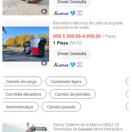
Enviar Consulta
Barredora eléctrica de calle recargable,
aspiradora de suelo
Ningbo Hyronsun Imp. & Exp. Co., Ltd.
/ Pieza
US$ 5.300,00-6.050,00
Zhejiang, China
Desde 2022
(MOQ)
1 Pieza
Enviar Consulta
Camión de Descarga
Montacargas
Camión de Tractor
Camión Cisterna
Camión de Basura
Camión de Carga General
Venta Caliente de la Marca HBQZ 20
Toneladas de
Móvil Hidráulico
Camión
Hubei Best Crane Co., Ltd.