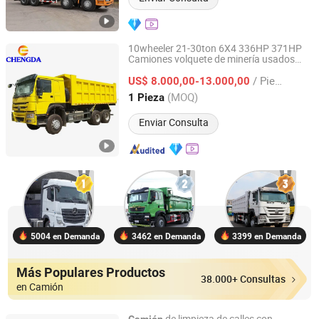
10wheeler 21-30ton 6X4 336HP 371HP
Camiones volquete de minería usados
Shandong Chengda Auto Sales Co., Ltd.
HOWO
/ Pieza
US$ 8.000,00-13.000,00
Shandong, China
Desde 2015
(MOQ)
1 Pieza
Enviar Consulta
5004 en Demanda
3462 en Demanda
3399 en Demanda
Más Populares Productos
38.000+ Consultas
en Camión