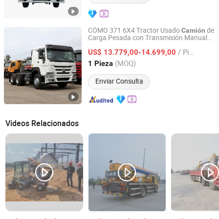
CÓMO 371 6X4 Tractor Usado
de
Camión
Carga Pesada con Transmisión Manual
Liangshan Shuning Automobile Trading Co., Ltd.
en Venta
/ Pieza
US$ 13.779,00-14.699,00
Shandong, China
Desde 2025
(MOQ)
1 Pieza
Enviar Consulta
Videos Relacionados