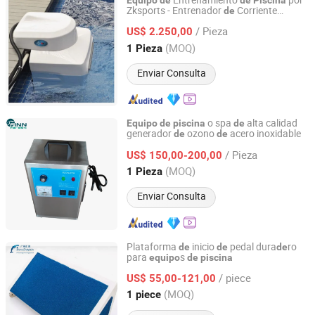
Entrenamiento
por
Equipo
de
de
Piscina
Zksports - Entrenador
Corriente
de
Guangdong Zhongke Intelligent Sports Technology Co.,
Contraria para Natación
Ltd.
/ Pieza
US$ 2.250,00
(MOQ)
1 Pieza
Guangdong, China
Desde 2025
Enviar Consulta
o spa
alta calidad
Equipo
de
piscina
de
generador
ozono
acero inoxidable
de
de
Guangdong Fenlin Swimming Pool & Sauna Equipment
Co., Ltd.
/ Pieza
US$ 150,00-200,00
(MOQ)
1 Pieza
Guangdong, China
Desde 2026
Enviar Consulta
Plataforma
inicio
pedal dura
ro
de
de
de
para
s
equipo
de
piscina
Guangzhou Huidi Swimming Pool&Spa Equipment Co.,
Ltd.
/ piece
US$ 55,00-121,00
(MOQ)
1 piece
Guangdong, China
Desde 2022