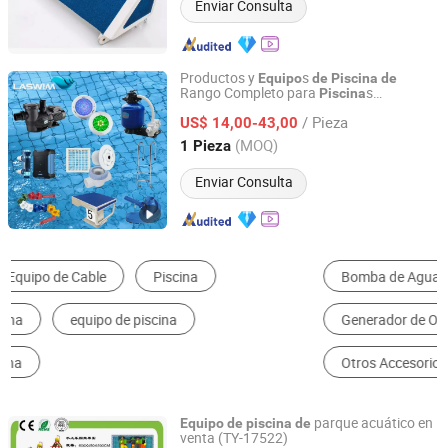
Enviar Consulta
Productos y
s
Equipo
de
Piscina
de
Rango Completo para
s
Piscina
Guangdong Laswim Water Environment Equipment Co.,
Resi
nciales y Comerciales
de
Ltd.
/ Pieza
US$ 14,00-43,00
(MOQ)
1 Pieza
Guangdong, China
Desde 2005
Enviar Consulta
Bomba de Agua
Equipamiento de Juego de Agua
Generador de Ozono
Piscina
Otros Accesorios de Piscina
Sistema de Desinfección del Agua
parque acuático en
Equipo
de
piscina
de
venta (TY-17522)
Guangzhou Tongyao Healthy Body Equipment Co., Ltd.