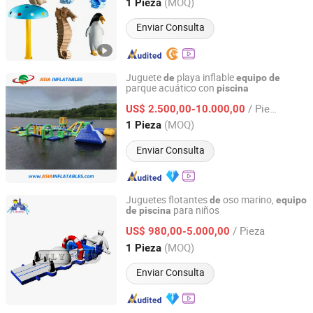
Guangdong, China
Desde 2022
(MOQ)
1 Pieza
Enviar Consulta
Juguete
playa inflable
de
equipo
de
parque acuático con
piscina
Guangzhou Asia Inflatables Co., Ltd.
/ Pieza
US$ 2.500,00-10.000,00
Guangdong, China
Desde 2008
(MOQ)
1 Pieza
Enviar Consulta
Juguetes flotantes
oso marino,
de
equipo
para niños
de
piscina
Guangzhou Lily Toys Co., Ltd.
/ Pieza
US$ 980,00-5.000,00
Guangdong, China
Desde 2013
(MOQ)
1 Pieza
Enviar Consulta