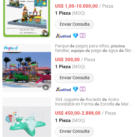
/ Pieza
US$ 1,00-10.000,00
Guangdong, China
Desde 2010
(MOQ)
1 Pieza
Enviar Consulta
Parque
juegos para niños,
de
piscina
familiar,
juego
agua
fibra
equipo
de
de
de
Guangzhou Childhood Playland Co., Ltd.
vidrio
de
/ Pieza
US$ 300,00
Guangdong, China
Desde 2019
(MOQ)
1 Pieza
Enviar Consulta
304 Juguete
Rociado
Acero
de
de
Inoxidable en Forma
Estrella
Mar
de
de
Guangzhou U-Zone Entertainment Technology Co., Ltd
para Niños,
Interactivo
Equipo
de
/ Pieza
Alfombra
Salpicaduras para Parque
US$ 450,00-2.888,00
de
Acuático al Aire Libre y
Piscina
Guangdong, China
Desde 2026
(MOQ)
1 Pieza
Enviar Consulta