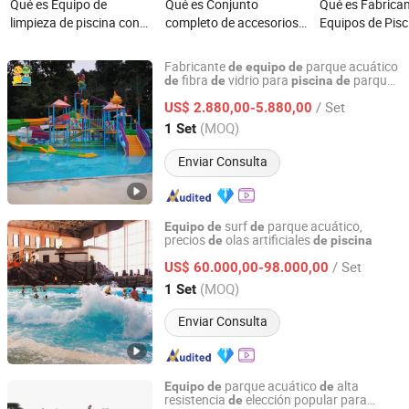
Qué es Equipo de
Qué es Conjunto
Qué es Fabrican
limpieza de piscina con
completo de accesorios
Equipos de Pis
filtro de arena, equipo de
para bomba de filtro de
Venta al por ma
bomba de agua
piscina
Equipos de Pisc
Fabricante
parque acuático
de
equipo
de
fibra
vidrio para
parque
de
de
piscina
de
Guangzhou Smart Sports Equipment Co., Ltd.
acuático
tema oceánico en venta
de
/ Set
US$ 2.880,00-5.880,00
Guangdong, China
Desde 2024
(MOQ)
1 Set
Enviar Consulta
surf
parque acuático,
Equipo
de
de
precios
olas artificiales
de
de
piscina
Guangzhou Jinchao Water Park Construction Co., Ltd.
/ Set
US$ 60.000,00-98.000,00
Guangdong, China
Desde 2025
(MOQ)
1 Set
Enviar Consulta
parque acuático
alta
Equipo
de
de
resistencia
elección popular para
de
TimeSourcing Amusement Company