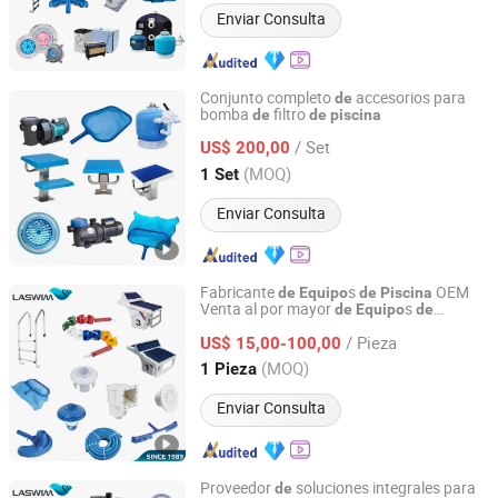
Enviar Consulta
Conjunto completo
accesorios para
de
bomba
filtro
de
de
piscina
Guangdong Fenlin Swimming Pool & Sauna Equipment
Co., Ltd.
/ Set
US$ 200,00
(MOQ)
1 Set
Guangdong, China
Desde 2026
Enviar Consulta
Fabricante
s
OEM
de
Equipo
de
Piscina
Venta al por mayor
s
de
Equipo
de
Guangdong Laswim Water Environment Equipment Co.,
y SPA
Piscina
Ltd.
/ Pieza
US$ 15,00-100,00
(MOQ)
1 Pieza
Guangdong, China
Desde 2005
Enviar Consulta
Proveedor
soluciones integrales para
de