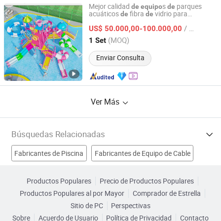
Mejor calidad
s
parques
de
equipo
de
acuáticos
fibra
vidrio para
de
de
Anhui Starsky Amusement Engineering Technology Co.,
exteriores,
para niños
piscina
Ltd
/ Set
US$ 50.000,00-100.000,00
(MOQ)
1 Set
Anhui, China
Desde 2025
Enviar Consulta
Ver Más
Búsquedas Relacionadas
Fabricantes de Piscina
Fabricantes de Equipo de Cable
Fabricantes de Piscina
Fabricantes de Equipo de piscina
Productos Populares
Precio de Productos Populares
Productos Populares al por Mayor
Comprador de Estrella
equipo de piscina Fábricas
equipo de piscina Fábricas
Sitio de PC
Perspectivas
Sobre
Acuerdo de Usuario
Política de Privacidad
Contacto
sistema de piscina Fábricas
Equipo de extrusión Fábricas