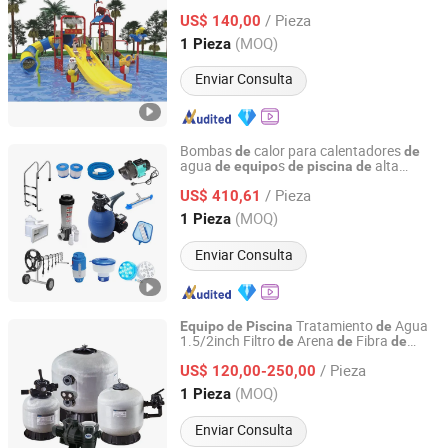
piscina
/ Pieza
US$ 140,00
Anhui, China
Desde 2026
(MOQ)
1 Pieza
Enviar Consulta
Bombas
calor para calentadores
de
de
agua
s
alta
de
equipo
de
piscina
de
Ningbo Bonny E-Home Co., Ltd.
eficiencia para una vida sostenible
/ Pieza
US$ 410,61
Zhejiang, China
Desde 2025
(MOQ)
1 Pieza
Enviar Consulta
Tratamiento
Agua
Equipo
de
Piscina
de
1.5/2inch Filtro
Arena
Fibra
de
de
de
Guangzhou Swankia Sanitary Ware Co., Ltd.
Vidrio
/ Pieza
US$ 120,00-250,00
Guangdong, China
Desde 2026
(MOQ)
1 Pieza
Enviar Consulta