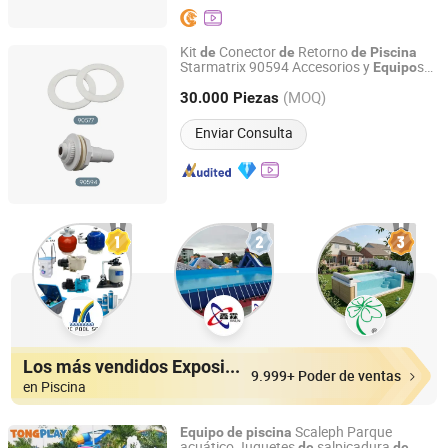
Kit
Conector
Retorno
de
de
de
Piscina
Starmatrix 90594 Accesorios y
s
Equipo
Starmatrix Group Inc.
para
Piscina
(MOQ)
30.000 Piezas
Jiangsu, China
Desde 2021
Enviar Consulta
Los más vendidos Expositores
9.999+ Poder de ventas
en Piscina
Scaleph Parque
Equipo
de
piscina
acuático Juguetes
salpicadura
de
de