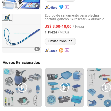
salvamento para
Equipo
de
piscina
portátil, gancho
rescate
aluminio
de
de
GUANGZHOU MIC POOL SPA EQUIPMENT LIMITED
seguro
/ Pieza
US$ 8,00-10,00
Guangdong, China
Desde 2022
(MOQ)
1 Pieza
Enviar Consulta
Videos Relacionados