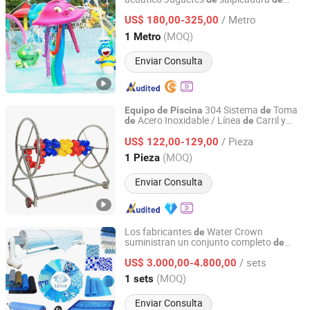
Foshan Goodhall Technology Co., Ltd
agua para la venta
/ Metro
US$ 180,00-325,00
Guangdong, China
Desde 2023
(MOQ)
1 Metro
Enviar Consulta
304 Sistema
Toma
Equipo
de
Piscina
de
Acero Inoxidable / Línea
Carril y
de
de
Guangzhou Jinde Environmental Protection Technology
Línea
Agua
de
Co., Ltd.
/ Pieza
US$ 122,00-129,00
(MOQ)
1 Pieza
Guangdong, China
Desde 2025
Enviar Consulta
Los fabricantes
Water Crown
de
suministran un conjunto completo
de
Guangzhou Hongshida Biotechnology Co., Ltd.
s para sistemas
s
equipo
de
piscina
/ sets
US$ 3.000,00-4.800,00
Guangdong, China
Desde 2020
(MOQ)
1 sets
Enviar Consulta