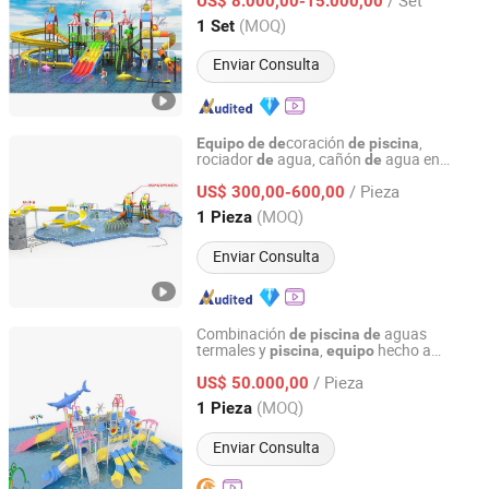
US$ 8.000,00-15.000,00
(MOQ)
1 Set
Anhui, China
Desde 2025
Enviar Consulta
coración
,
Equipo
de
de
de
piscina
rociador
agua, cañón
agua en
de
de
Guangzhou Tongyao Healthy Body Equipment Co., Ltd.
venta
/ Pieza
US$ 300,00-600,00
Guangdong, China
Desde 2010
(MOQ)
1 Pieza
Enviar Consulta
Combinación
aguas
de
piscina
de
termales y
,
hecho a
piscina
equipo
Guangzhou U-Zone Entertainment Technology Co., Ltd
medida, gran tobogán
agua
de
/ Pieza
US$ 50.000,00
Guangdong, China
Desde 2026
(MOQ)
1 Pieza
Enviar Consulta