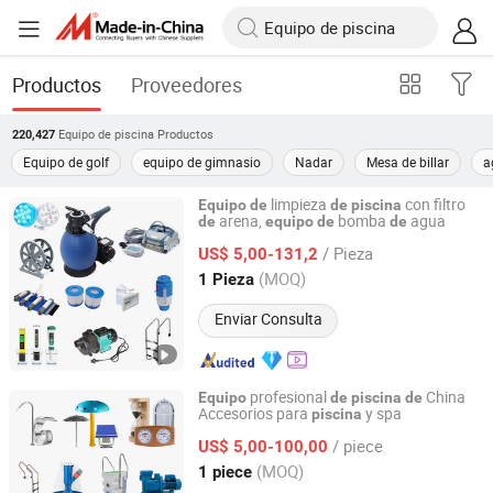
Productos
Proveedores
Equipo de piscina
Productos
220,427
Equipo de golf
equipo de gimnasio
Nadar
Mesa de billar
a
limpieza
con filtro
Equipo
de
de
piscina
arena,
bomba
agua
de
equipo
de
de
Ningbo Bonny E-Home Co., Ltd.
/ Pieza
US$ 5,00-131,2
Zhejiang, China
Desde 2025
(MOQ)
1 Pieza
Enviar Consulta
profesional
China
Equipo
de
piscina
de
Accesorios para
y spa
piscina
Guangzhou Huidi Swimming Pool&Spa Equipment Co.,
Ltd.
/ piece
US$ 5,00-100,00
(MOQ)
1 piece
Guangdong, China
Desde 2022