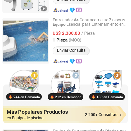
Entrenador
Contracorriente Zksports -
de
Esencial para Entrenamiento en
Equipo
Guangdong Zhongke Intelligent Sports Technology Co.,
Piscina
Ltd.
/ Pieza
US$ 2.300,00
(MOQ)
1 Pieza
Guangdong, China
Desde 2025
Enviar Consulta
244 en Demanda
212 en Demanda
189 en Demanda
Más Populares Productos
2.200+ Consultas
en Equipo de piscina