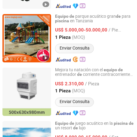
parque acuático gran
para
Equipo
de
de
en Tanzania
piscina
Guangdong Family of Childhood Industrial Co., Ltd.
/ Pieza
US$ 5.000,00-50.000,00
Guangdong, China
Desde 2010
(MOQ)
1 Pieza
Enviar Consulta
Mejora tu natación con el
equipo
de
entrenador
corriente contracorriente
de
Guangdong Zhongke Intelligent Sports Technology Co.,
Zksports
Ltd.
/ Pieza
US$ 2.310,00
(MOQ)
1 Pieza
Guangdong, China
Desde 2025
Enviar Consulta
juego acuático en la
Equipo
de
piscina
de
un resort
lujo
de
Anhui Starsky Amusement Engineering Technology Co.,
Ltd
/ Set