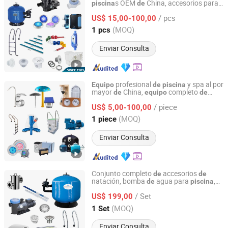
s OEM
China, accesorios para
piscina
de
Guangdong Laswim Water Environment Equipment Co.,
spa
,
para
de
piscina
equipo
piscina
Ltd.
/ pcs
US$ 15,00-100,00
(MOQ)
1 pcs
Guangdong, China
Desde 2005
Enviar Consulta
profesional
y spa al por
Equipo
de
piscina
mayor
China,
completo
de
equipo
de
Guangzhou Huidi Swimming Pool&Spa Equipment Co.,
y diseño disponible
piscina
Ltd.
/ piece
US$ 5,00-100,00
(MOQ)
1 piece
Guangdong, China
Desde 2022
Enviar Consulta
Conjunto completo
accesorios
de
de
natación, bomba
agua para
,
de
piscina
Guangdong Fenlin Swimming Pool & Sauna Equipment
filtro
arena, luz, cascada
de
Co., Ltd.
/ Set
US$ 199,00
(MOQ)
1 Set
Guangdong, China
Desde 2026
Enviar Consulta