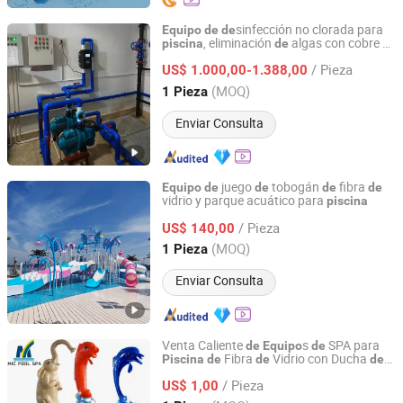
sinfección no clorada para
Equipo
de
de
, eliminación
algas con cobre y
piscina
de
Hebei Kaixin Frp Co., Ltd.
plata
/ Pieza
US$ 1.000,00-1.388,00
Hebei, China
Desde 2025
(MOQ)
1 Pieza
Enviar Consulta
juego
tobogán
fibra
Equipo
de
de
de
de
vidrio y parque acuático para
piscina
TimeSourcing Amusement Company
/ Pieza
US$ 140,00
Anhui, China
Desde 2026
(MOQ)
1 Pieza
Enviar Consulta
Venta Caliente
s
SPA para
de
Equipo
de
Fibra
Vidrio con Ducha
Piscina
de
de
de
GUANGZHOU MIC POOL SPA EQUIPMENT LIMITED
Impacto
Caricatura
de
/ Pieza
US$ 1,00