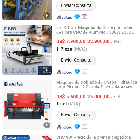
Enviar Consulta
3m X 1.5m
Corte por Láser
Máquina
de
Fibra CNC
Aluminio 1500W 2000W
de
de
Shandong Fast CNC Machinery Co., Ltd
3000W 6000W 12000W Cortadora
de
/ Pieza
Metal por Láser
Fibra para
al
US$ 7.900,00-22.900,00
de
Acero
Carbono,
Inoxidable, Aluminio,
Acero
Shandong, China
Desde 2024
(MOQ)
1 Pieza
Cobre
Enviar Consulta
Doblado
Chapa Hidráulica
Máquina
de
de
para Plegar 12 Pies
Placas
de
de
Acero
NANJING BEKE CNC MACHINERY CO., LTD.
/ set
US$ 5.600,00-25.000,00
Jiangsu, China
Desde 2020
(MOQ)
1 set
Enviar Consulta
CNC 80t Precio
la prensa plegadora
de