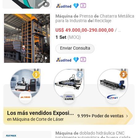
Prensa
Chatarra Metálica
Máquina
de
de
para la Industria
l Reciclaje
de
Jiangyin Dinghua Environmental Protection Technology
Co., Ltd.
/ Set
US$ 49.000,00-290.000,00
(MOQ)
1 Set
Jiangsu, China
Desde 2020
Enviar Consulta
Los más vendidos Expositores
9.999+ Poder de ventas
en Máquina de Corte de Láser
doblado hidráulica CNC
Máquina
de
totalmente automática
buena calidad
de