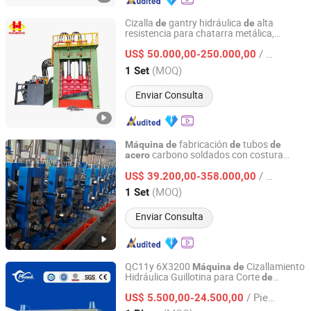
Cizalla
gantry hidráulica
alta
de
de
resistencia para chatarra metálica,
Jiangsu Huanhong Hydraulic Co., Ltd.
corte y reciclaje
máquina
de
de
acero
/ Set
US$ 50.000,00-250.000,00
Jiangsu, China
Desde 2024
(MOQ)
1 Set
Enviar Consulta
fabricación
tubos
Máquina
de
de
de
carbono soldados con costura
acero
Hebei Tengtian Welded Pipe Equipment Manufacturing
recta
precisión,
formación
de
máquina
de
Co., Ltd.
/ Set
tubos rectangulares, línea
US$ 39.200,00-358.000,00
de
de
laminación
tubos, línea
molino
de
de
de
(MOQ)
1 Set
tubos ERW
Hebei, China
Desde 2025
Enviar Consulta
QC11y 6X3200
Cizallamiento
Máquina
de
Hidráulica Guillotina para Corte
de
Anhui Huaxia Machine Manufacturing Co., Ltd.
Chapas
Al Carbono,
de
Acero
Acero
/ Pieza
Inoxidable y Aluminio,
CNC
US$ 5.500,00-24.500,00
Máquina
de
Corte