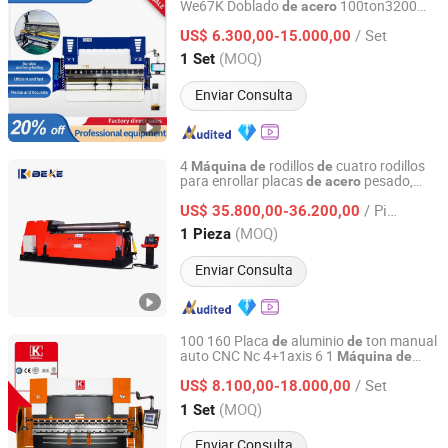
We67K Doblado
100ton3200
de
acero
Nanjing Zyco Cnc Machinery Co., Ltd
CNC
prensa plegadora
Máquina
de
de
/ Set
chapa metálica 2500 Doblado
placas
US$ 6.300,00-15.000,00
de
hidráulicas
Jiangsu, China
Desde 2024
(MOQ)
1 Set
Enviar Consulta
4
rodillos
cuatro rodillos
Máquina
de
de
para enrollar placas
pesado,
de
acero
Nanjing Byfo Machinery Co., Ltd.
enrollado
chapas
máquina
de
de
/ Pieza
metálicas
US$ 35.800,00-36.200,00
Jiangsu, China
Desde 2019
(MOQ)
1 Pieza
Enviar Consulta
100 160 Placa
aluminio
ton manual
de
de
auto CNC Nc 4+1axis 6 1
Máquina
de
Nanjing Jinqiu CNC Machine Tool Co., Ltd.
doblado
chapa hidráulica sección
de
/ Set
China metal
prensa profesional
US$ 8.100,00-18.000,00
acero
de
doblado
Jiangsu, China
Desde 2010
(MOQ)
1 Set
Enviar Consulta