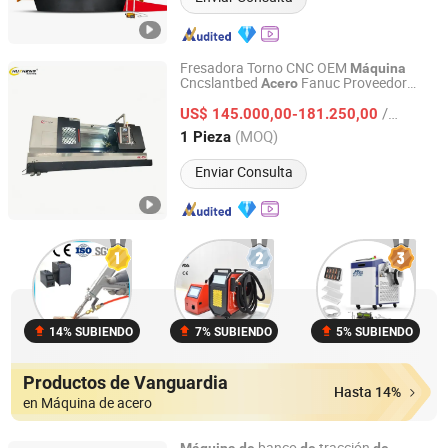
Fresadora Torno CNC OEM
Máquina
Cncslantbed
Fanuc Proveedor
Acero
Xuancheng Huzheng Machinery Trading Co., Ltd.
Precio Supervisar Tres ejes 4axis Alta
/ Pieza
eficiencia Corte preciso Rendimiento
US$ 145.000,00-181.250,00
estable Profesional
Anhui, China
Desde 2026
(MOQ)
1 Pieza
Enviar Consulta
14% SUBIENDO
7% SUBIENDO
5% SUBIENDO
Productos de Vanguardia
Hasta 14%
en Máquina de acero