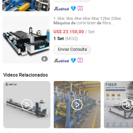
1.5kw 3kw 4kw 6kw 8kw 12kw 20kw
corte láser
fibra
Máquina
de
de
Nanjing Prima CNC Machinery Co., Ltd.
automática eléctrica para metal en
/ Set
lámina o tubo
inoxidable, hierro,
US$ 23.150,00
de
acero
aluminio, cobre
Jiangsu, China
Desde 2018
(MOQ)
1 Set
Enviar Consulta
Videos Relacionados