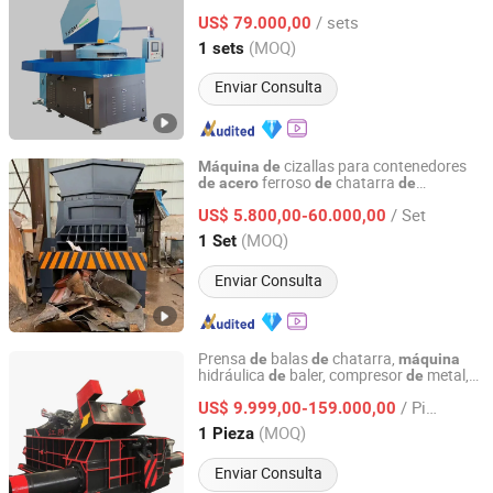
anillos
, cobre, carburo
de
acero
/ sets
cementado y cerámica, sellos, cuchillas
US$ 79.000,00
carburo, cerámica
de
Hunan, China
Desde 2025
(MOQ)
1 sets
Enviar Consulta
cizallas para contenedores
Máquina
de
ferroso
chatarra
de
acero
de
de
Jiangyin Dinghua Environmental Protection Technology
automóviles hidráulica
Co., Ltd.
/ Set
US$ 5.800,00-60.000,00
(MOQ)
1 Set
Jiangsu, China
Desde 2020
Enviar Consulta
Prensa
balas
chatarra,
de
de
máquina
hidráulica
baler, compresor
metal,
de
de
Jiangyin Dinghua Environmental Protection Technology
reciclaje
metales, recuperación
de
de
Co., Ltd.
/ Pieza
metales, molino
, compactador
US$ 9.999,00-159.000,00
de
acero
latas
aluminio,
de
de
máquina
de
(MOQ)
1 Pieza
cizallamiento
Jiangsu, China
Desde 2020
Enviar Consulta