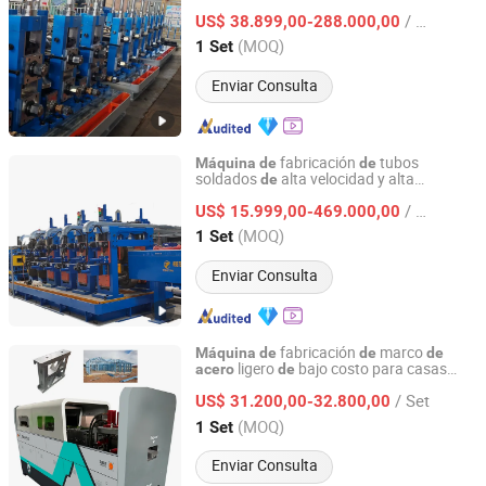
avanzada,
para la fabricación
máquina
Co., Ltd.
/ Set
tubos, línea
molino
tubos
US$ 38.899,00-288.000,00
de
de
de
soldados
(MOQ)
1 Set
Hebei, China
Desde 2025
Enviar Consulta
fabricación
tubos
Máquina
de
de
soldados
alta velocidad y alta
de
Hebei Tengtian Welded Pipe Equipment Manufacturing
frecuencia, línea
producción
tubos
de
de
Co., Ltd.
/ Set
, línea
molino
tubos
US$ 15.999,00-469.000,00
de
acero
de
de
soldados, molino
tubos
de
de
acero
(MOQ)
1 Set
Hebei, China
Desde 2025
Enviar Consulta
fabricación
marco
Máquina
de
de
de
ligero
bajo costo para casas
acero
de
Dashan Rolling Tech (Xiamen) Technology Co., Ltd.
prefabricadas
/ Set
US$ 31.200,00-32.800,00
Fujian, China
Desde 2025
(MOQ)
1 Set
Enviar Consulta