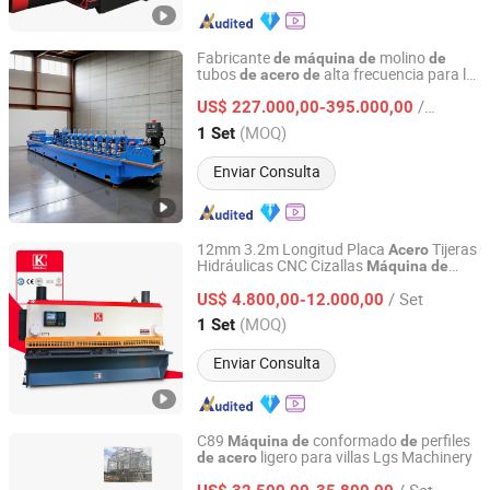
Fabricante
molino
de
máquina
de
de
tubos
alta frecuencia para la
de
acero
de
KINGTECH TUBE MILL CO.,LTD
producción
tubos
negro
de
de
acero
/ Set
galvanizado
US$ 227.000,00-395.000,00
Zhejiang, China
Desde 2024
(MOQ)
1 Set
Enviar Consulta
12mm 3.2m Longitud Placa
Tijeras
Acero
Hidráulicas CNC Cizallas
Máquina
de
Nanjing Jinqiu CNC Machine Tool Co., Ltd.
Corte
Hoja
Metal en Cizalla
de
de
/ Set
US$ 4.800,00-12.000,00
Jiangsu, China
Desde 2010
(MOQ)
1 Set
Enviar Consulta
C89
conformado
perfiles
Máquina
de
de
ligero para villas Lgs Machinery
de
acero
Xiamen Xinhonghua Machinery Co., Ltd.
/ Set