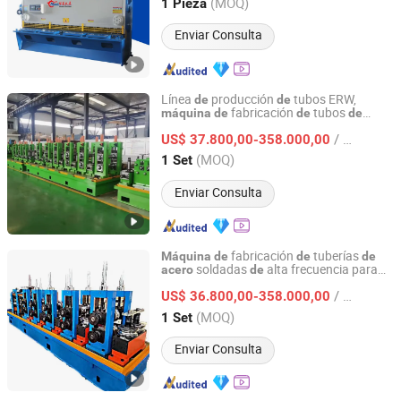
Anhui, China
Desde 2013
(MOQ)
1 Pieza
Enviar Consulta
Línea
producción
tubos ERW,
de
de
fabricación
tubos
máquina
de
de
de
Hebei Tengtian Welded Pipe Equipment Manufacturing
al carbono
acero
Co., Ltd.
/ Set
US$ 37.800,00-358.000,00
(MOQ)
1 Set
Hebei, China
Desde 2025
Enviar Consulta
fabricación
tuberías
Máquina
de
de
de
soldadas
alta frecuencia para
acero
de
Hebei Tengtian Welded Pipe Equipment Manufacturing
uso industrial
Co., Ltd.
/ Set
US$ 36.800,00-358.000,00
(MOQ)
1 Set
Hebei, China
Desde 2025
Enviar Consulta