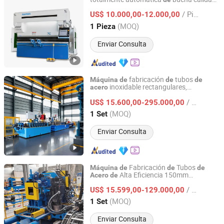
Anhui Zhongrui Machine Manufacturing Co., Ltd.
Raymax 4000mm para el doblado
de
/ Pieza
placas
US$ 10.000,00-12.000,00
de
acero
Anhui, China
Desde 2025
(MOQ)
1 Pieza
Enviar Consulta
fabricación
tubos
Máquina
de
de
de
inoxidable rectangulares,
acero
KINGTECH TUBE MILL CO.,LTD
circulares, redondos, cuadrados y huecos
/ Set
para soldadura
US$ 15.600,00-295.000,00
Zhejiang, China
Desde 2024
(MOQ)
1 Set
Enviar Consulta
Fabricación
Tubos
Máquina
de
de
de
Alta Eficiencia 150mm
Acero
de
Hebei Tengtian Welded Pipe Equipment Manufacturing
Fabricante
Molino
Tubos ERW
de
de
de
Co., Ltd.
/ Set
Formación Directa
US$ 15.599,00-129.000,00
(MOQ)
1 Set
Hebei, China
Desde 2025
Enviar Consulta