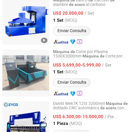
banco
tracción
Máquina
de
de
de
alambre
al carbono
de
acero
Wuxi Pingsheng Science & Technology Co., Ltd.
/ Set
US$ 20.000,00
Jiangsu, China
Desde 2017
(MOQ)
1 Set
Enviar Consulta
Corte por Plasma
Máquina
de
1500X3000mm
Corte por
Máquina
de
Jinan Knoppo Automation Equipment Co., Ltd.
Plasma CNC
Inoxidable
de
Acero
/ Set
US$ 5.699,00-5.999,00
Shandong, China
Desde 2022
(MOQ)
1 Set
Enviar Consulta
Da66t We67K 125t 3200mm
Máquina
de
doblado CNC automática
con
de
acero
Nanjing Zyco Cnc Machinery Co., Ltd
motor servo hidráulico
precisión para
de
/ Pieza
flanging automático
US$ 6.300,00-15.000,00
Jiangsu, China
Desde 2024
(MOQ)
1 Pieza