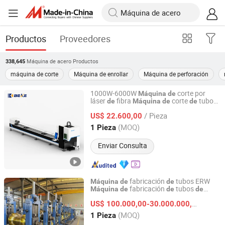
Productos
Proveedores
Máquina de acero
Productos
338,645
máquina de corte
Máquina de enrollar
Máquina de perforación
1000W-6000W
corte por
Máquina
de
láser
fibra
corte
tubos
de
Máquina
de
de
Nanjing Byfo Machinery Co., Ltd.
por láser
CNC
corte
tubos
Máquina
de
de
/ Pieza
por láser
US$ 22.600,00
de
acero
Jiangsu, China
Desde 2019
(MOQ)
1 Pieza
Enviar Consulta
fabricación
tubos ERW
Máquina
de
de
fabricación
tubos
Máquina
de
de
de
Zhangjiagang Zhongyue Metallurgy Equipment
redondo
molino
acero
Máquina
de
de
Technology Co., Ltd.
US$ 100.000,00-30.000.000,00
/ Piez
tubos
(MOQ)
1 Pieza
Jiangsu, China
Desde 2022