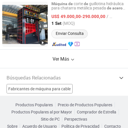
corte
guillotina hidráulica
Máquina
de
de
para chatarra metálica pesada
de
acero
Jiangyin Dinghua Environmental Protection Technology
para planta
y patio
chatarra
de
acero
de
Co., Ltd.
/ Set
US$ 49.000,00-290.000,00
(MOQ)
1 Set
Jiangsu, China
Desde 2020
Enviar Consulta
Ver Más
Búsquedas Relacionadas
Fabricantes de máquina para cable
Fabricantes de máquina de descarga eléctrica
Productos Populares
Precio de Productos Populares
Productos Populares al por Mayor
Comprador de Estrella
Fabricantes de máquina router CNC
Sitio de PC
Perspectivas
Sobre
Acuerdo de Usuario
Política de Privacidad
Contacto
Fabricantes de Acero Inoxidable Máquina