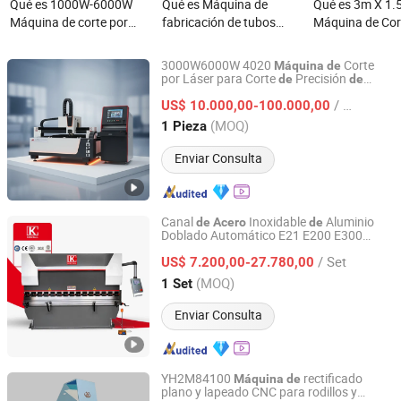
Qué es 1000W-6000W
Qué es Máquina de
Qué es 3m X 1
Máquina de corte por
fabricación de tubos
Máquina de Cor
láser de fibra Máquina de
ERW Máquina de
Láser de Fibra
corte de tubos por láser
fabricación de tubos de
Aluminio 1500
3000W6000W 4020
Corte
Máquina
de
Máquina CNC de corte de
acero redondo Máquina
3000W 6000W 
por Láser para Corte
Precisión
de
de
Jiangsu SOHO Innovation & Technology Group Kasin
Fabricación
Materiales Precisos en
de
tubos de acero por láser
de molino de tubos
Cortadora de M
Industry & Trade Co., Ltd.
/ Pieza
Aluminio y
con Características
US$ 10.000,00-100.000,00
Acero
de
Láser de Fibra 
Tecnología Avanzada
(MOQ)
1 Pieza
Acero al Carbon
Jiangsu, China
Desde 2025
Inoxidable, Alum
Enviar Consulta
Cobre
Canal
Inoxidable
Aluminio
de
Acero
de
Doblado Automático E21 E200 E300
Nanjing Jinqiu CNC Machine Tool Co., Ltd.
Controlador Barra
Torsión Kcn-25060
de
/ Set
Ofertas Mensuales
Doblado
US$ 7.200,00-27.780,00
Máquina
de
CNC Serie PRO Precio
Jiangsu, China
Desde 2010
(MOQ)
1 Set
Enviar Consulta
YH2M84100
rectificado
Máquina
de
plano y lapeado CNC para rodillos y
Yuhuan Cnc Machine Tool Co., Ltd.