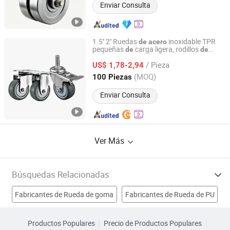
Enviar Consulta
1.5'' 2'' Ruedas
inoxidable TPR
de
acero
pequeñas
carga ligera, rodillos
de
de
Foshan Michwheel Hardware Products Co., Ltd.
goma anti óxido
/ Pieza
US$ 1,78-2,94
Guangdong, China
Desde 2024
(MOQ)
100 Piezas
Enviar Consulta
Ver Más
Búsquedas Relacionadas
Fabricantes de Rueda de goma
Fabricantes de Rueda de PU
Fabricantes de Rueda giratoria
Productos Populares
Precio de Productos Populares