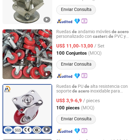
Enviar Consulta
Ruedas
andamio móviles
de
de
acero
personalizado con
s
PVC y
caster
de
Hebei Qisheng Metal Products Co., Ltd.
plástico giratorios
/ Set
US$ 11,00-13,00
Hebei, China
Desde 2024
(MOQ)
100 Conjuntos
Enviar Consulta
Ruedas
PU
alta resistencia con
de
de
soporte
inoxidable para
de
acero
Medek (Hebei) Metal Products Co., Ltd.
durabilidad
/ pieces
US$ 3,9-6,9
Hebei, China
Desde 2025
(MOQ)
100 pieces
Enviar Consulta