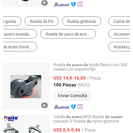
Rueda de goma
Rueda de PU
Rueda giratoria
rueda de acero inoxidable
Rueda de carro de acero inoxidable
Castero de acero fundido
Rueda
doble flanco con 300
de
acero
de
ruedas con soporte fijo
Hangzhou Giantway Import & Export Co., Ltd.
/ Pieza
US$ 14,8-16,00
Zhejiang, China
Desde 2022
(MOQ)
100 Piezas
Enviar Consulta
Varilla
M10 Rueda
de
acero
de
caster
roscada 3" Rueda
nylon giratoria
de
Jiangmen Tianhao Hardware And Electric Appliance
Co.,Ltd
/ Pieza
US$ 0,4-0,46