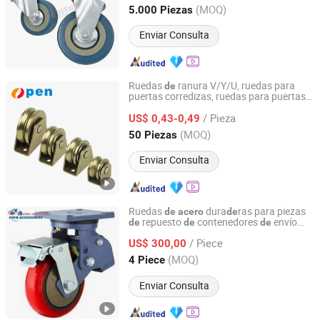
(MOQ)
5.000 Piezas
Guangdong, China
Desde 2016
Enviar Consulta
Ruedas
ranura V/Y/U, ruedas para
de
puertas corredizas, ruedas para puertas
Zhejiang Open Electromechanical Technology Co., Ltd.
persiana, ruedas para portones
de
/ Pieza
corredizos, ruedas
para cercas
US$ 0,43-0,49
de
acero
Zhejiang, China
Desde 2020
(MOQ)
50 Piezas
Enviar Consulta
Ruedas
dura
ras para piezas
de
acero
de
repuesto
contenedores
envío
de
de
de
Shouguang Esen Wood Co., Ltd.
ISO
/ Piece
US$ 300,00
Shandong, China
Desde 2019
(MOQ)
4 Piece
Enviar Consulta