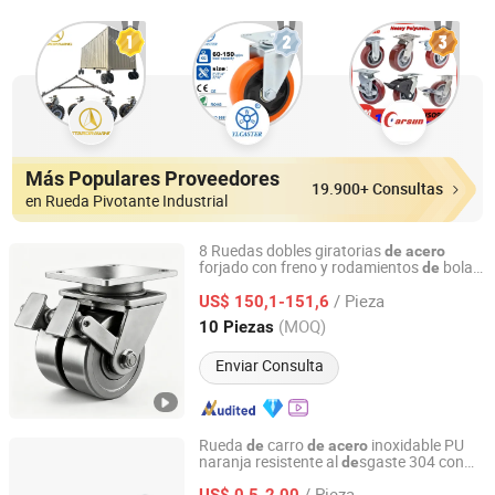
Más Populares Proveedores
19.900+ Consultas
en Rueda Pivotante Industrial
8 Ruedas dobles giratorias
de
acero
forjado con freno y rodamientos
bolas
de
Ningbo Mywin Caster Co., Ltd.
6700kg Rodillos
carga super pesada
de
/ Pieza
US$ 150,1-151,6
Zhejiang, China
Desde 2017
(MOQ)
10 Piezas
Enviar Consulta
Rueda
carro
inoxidable PU
de
de
acero
naranja resistente al
sgaste 304 con
de
Huanda Vehicle (Qingdao) Co., Ltd.
freno dual y rueda giratoria
/ Pieza
US$ 0,5-2,00