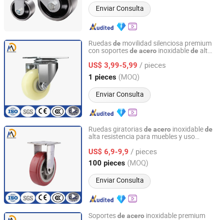
Enviar Consulta
Ruedas
movilidad silenciosa premium
de
con soportes
inoxidable
alta
de
acero
de
Medek (Hebei) Metal Products Co., Ltd.
resistencia
/ pieces
US$ 3,99-5,99
Hebei, China
Desde 2025
(MOQ)
1 pieces
Enviar Consulta
Ruedas giratorias
inoxidable
de
acero
de
alta resistencia para muebles y uso
Medek (Hebei) Metal Products Co., Ltd.
industrial
/ pieces
US$ 6,9-9,9
Hebei, China
Desde 2025
(MOQ)
100 pieces
Enviar Consulta
Soportes
inoxidable premium
de
acero