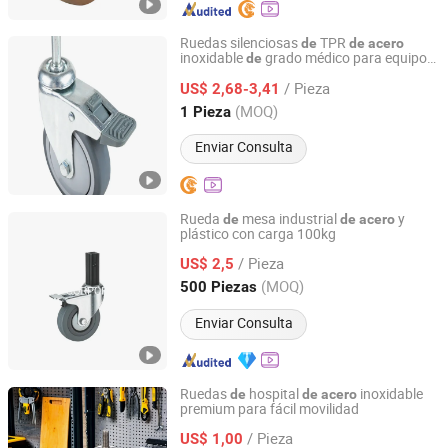
Ruedas silenciosas
TPR
de
de
acero
inoxidable
grado médico para equipos
de
Guangdong Giessen Hardware Co., Ltd.
hospitalarios
/ Pieza
US$ 2,68-3,41
Guangdong, China
Desde 2017
(MOQ)
1 Pieza
Enviar Consulta
Rueda
mesa industrial
y
de
de
acero
plástico con carga 100kg
JOSO CORPORATION
/ Pieza
US$ 2,5
Guangdong, China
Desde 2010
(MOQ)
500 Piezas
Enviar Consulta
Ruedas
hospital
inoxidable
de
de
acero
premium para fácil movilidad
Zhongshan Flycaster Products Co., Ltd
/ Pieza
US$ 1,00