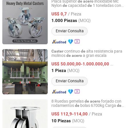
Placa superior
inoxidable Mc
de
acero
Nylon
capacidad
1 toneladas con
de
de
Zhongshan SJ Hardware Co., Ltd.
ruedas industriales
goma para bancos
de
/ Pieza
trabajo con mecanismo
auto
US$ 0,7
de
de
bloqueo
Guangdong, China
Desde 2019
(MOQ)
1.000 Piezas
Enviar Consulta
continuo
alta resistencia para
Caster
de
molinos
a gran escala
de
acero
Xi'an Hani Tech Co. Ltd
/ Pieza
US$ 50.000,00-1.000.000,00
Shaanxi, China
Desde 2025
(MOQ)
1 Pieza
Enviar Consulta
8 Ruedas gemelas
forjado con
de
acero
rodamientos
bolas 6700kg Carga
de
de
Ningbo Mywin Caster Co., Ltd.
peso extra pesada, ruedas para
/ Pieza
maquinaria industrial
US$ 112,9-114,00
Zhejiang, China
Desde 2017
(MOQ)
10 Piezas