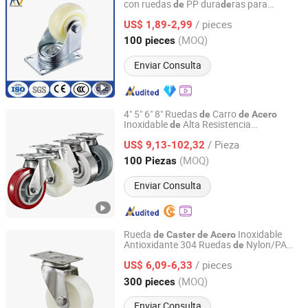
con ruedas
PP dura
ras para
de
de
Medek (Hebei) Metal Products Co., Ltd.
utensilios
cocina
de
/ pieces
US$ 1,89-2,99
Hebei, China
Desde 2025
(MOQ)
100 pieces
Enviar Consulta
4" 5" 6" 8" Ruedas
Carro
de
de
Acero
Inoxidable
Alta Resistencia
de
Foshan Michwheel Hardware Products Co., Ltd.
PU/TPR/PA/
Sólido, Rodillos
Acero
/ Pieza
Industriales Antioxidantes
US$ 9,13-102,32
Guangdong, China
Desde 2024
(MOQ)
100 Piezas
Enviar Consulta
Rueda
Inoxidable
de
Caster
de
Acero
Antioxidante 304 Ruedas
Nylon/PA
de
Zhongshan Augus Hardware Products Co., Ltd
Resistentes a Altas Temperaturas
/ pieces
US$ 6,09-6,33
Guangdong, China
Desde 2014
(MOQ)
300 pieces
Enviar Consulta