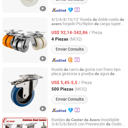
4/5/6/8/10/12" Rueda
doble rueda
de
de
forjado PU/Nylon
carga super
acero
de
Foshan Michwheel Hardware Products Co., Ltd.
pesada, ruedas industriales
/ Pieza
US$ 92,14-342,86
Guangdong, China
Desde 2024
(MOQ)
4 Piezas
Enviar Consulta
Rueda
carro
goma con freno tipo
de
de
placa giratoria a prueba
agua
de
de
Hubei Space Double Rhombus Logistics Technology Co.,
inoxidable 304
acero
Ltd.
/ Pieza
US$ 5,45-5,5
(MOQ)
500 Piezas
Hubei, China
Desde 2010
Enviar Consulta
Ruedas
Inoxidable
de
Caster
de
Acero
3/4/5/6/8inch con Prevención
Óxido y
de
Dongguan Carsun Caster Co., Ltd.