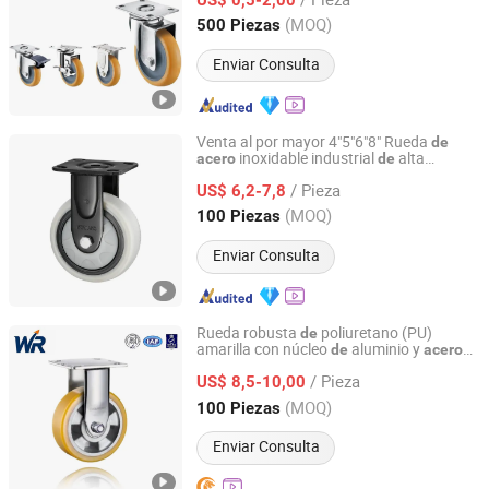
Guangdong, China
Desde 2016
(MOQ)
500 Piezas
Enviar Consulta
Venta al por mayor 4"5"6"8" Rueda
de
inoxidable industrial
alta
acero
de
Cangzhou Tuya Castor Manufacturing Co., Ltd.
resistencia con ruedas
PU para carros
de
/ Pieza
US$ 6,2-7,8
Hebei, China
Desde 2025
(MOQ)
100 Piezas
Enviar Consulta
Rueda robusta
poliuretano (PU)
de
amarilla con núcleo
aluminio y
de
acero
Tianjin Weirui Technology Co., Ltd.
inoxidable
/ Pieza
US$ 8,5-10,00
Tianjin, China
Desde 2026
(MOQ)
100 Piezas
Enviar Consulta