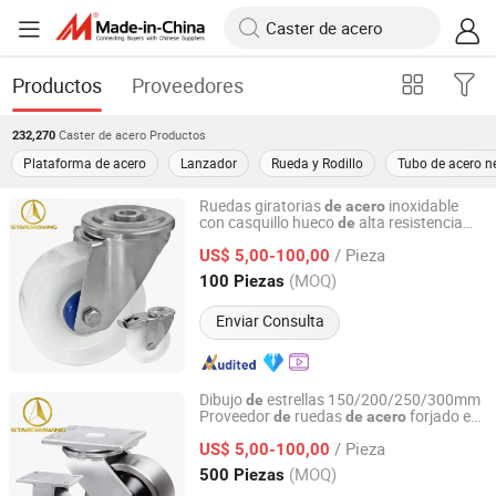
Productos
Proveedores
Caster de acero
Productos
232,270
Plataforma de acero
Lanzador
Rueda y Rodillo
Tubo de acero n
Ruedas giratorias
inoxidable
de
acero
con casquillo hueco
alta resistencia
de
Stardrawing International Trading (Shanghai) Co., Ltd.
Stardrawing
/ Pieza
US$ 5,00-100,00
Shanghai, China
Desde 2023
(MOQ)
100 Piezas
Enviar Consulta
Dibujo
estrellas 150/200/250/300mm
de
Proveedor
ruedas
forjado en
de
de
acero
Stardrawing International Trading (Shanghai) Co., Ltd.
caliente para ruedas
s
de
caster
/ Pieza
US$ 5,00-100,00
Shanghai, China
Desde 2023
(MOQ)
500 Piezas