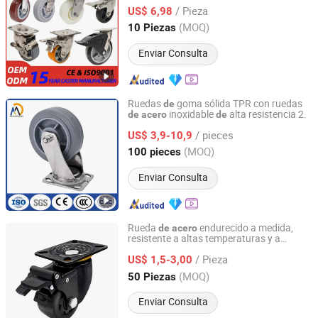
Resistencia a la Corrosión
/ Pieza
US$ 6,98
Guangdong, China
Desde 2015
(MOQ)
10 Piezas
Enviar Consulta
Ruedas
goma sólida TPR con ruedas
de
inoxidable
alta resistencia 2.
de
acero
de
Medek (Hebei) Metal Products Co., Ltd.
/ pieces
US$ 3,9-10,9
Hebei, China
Desde 2025
(MOQ)
100 pieces
Enviar Consulta
Rueda
endurecido a medida,
de
acero
resistente a altas temperaturas y a
Century Langyi Caster and Trolley Mfg Co., Ltd
prueba
polvo,
mediana y alta
de
de
/ Pieza
resistencia
US$ 1,5-3,00
Hebei, China
Desde 2025
(MOQ)
50 Piezas
Enviar Consulta