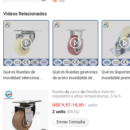
Videos Relacionados
Qué es Ruedas de
Qué es Ruedas giratorias
Qué es Soporte
movilidad silenciosa
de acero inoxidable de
inoxidable pre
premium con soportes de
alta resistencia para
ruedas de PP d
acero inoxidable de alta
muebles y uso industrial
para utensilios
Rueda
carro
fenólico marrón
de
de
resistencia
resistente a altas temperaturas, 3/4/5
Shen Zhen Veich Precision Machinery Co., Ltd.
pulgadas, 300 grados, 304 soporte
de
/ units
inoxidable, freno giratorio opcional
US$ 9,97-10,00
acero
Guangdong, China
Desde 2025
(MOQ)
2 units
Enviar Consulta