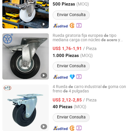
Guangdong, China
Desde 2025
(MOQ)
500 Piezas
Enviar Consulta
Rueda giratoria fija europea
tipo
de
mediana carga con núcleo
y
de
acero
Guangzhou Ylcaster Metal Co., Ltd.
goma negra
/ Pieza
US$ 1,76-1,91
Guangdong, China
Desde 2021
(MOQ)
1.000 Piezas
Enviar Consulta
4 Rueda
carro industrial
goma con
de
de
freno
4 pulgadas
de
King 9 Technology Company Limited
/ Pieza
US$ 2,12-2,85
Guangdong, China
Desde 2016
(MOQ)
40 Piezas
Enviar Consulta