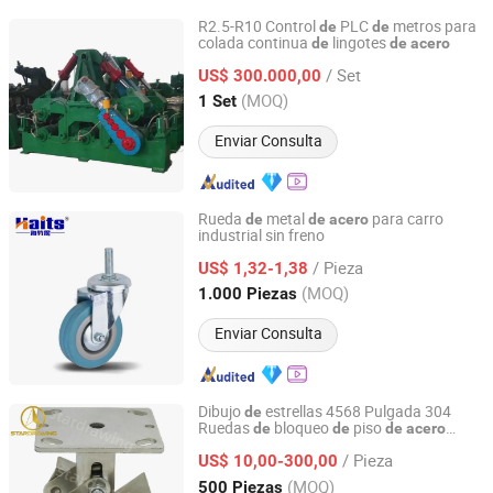
R2.5-R10 Control
PLC
metros para
de
de
colada continua
lingotes
de
de
acero
Shanghai AXD Heavy Machinery Co., Ltd.
/ Set
US$ 300.000,00
Shanghai, China
Desde 2011
(MOQ)
1 Set
Enviar Consulta
Rueda
metal
para carro
de
de
acero
industrial sin freno
Jiangmen Tianhao Hardware And Electric Appliance
Co.,Ltd
/ Pieza
US$ 1,32-1,38
(MOQ)
1.000 Piezas
Guangdong, China
Desde 2016
Enviar Consulta
Dibujo
estrellas 4568 Pulgada 304
de
Ruedas
bloqueo
piso
de
de
de
acero
Stardrawing International Trading (Shanghai) Co., Ltd.
inoxidable
/ Pieza
US$ 10,00-300,00
Shanghai, China
Desde 2023
(MOQ)
500 Piezas