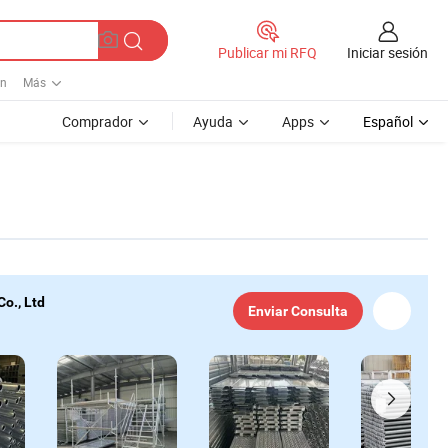
Iniciar sesión
Publicar mi RFQ
ón
Más
Comprador
Ayuda
Apps
Español
o., Ltd
Enviar Consulta