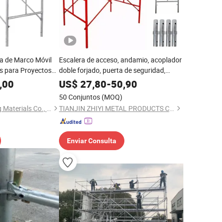
a de Marco Móvil
Escalera de acceso, andamio, acoplador
es para Proyectos
doble forjado, puerta de seguridad,
peso, placas de pie, tablón de madera,
,00
US$
27,80
-
50,90
escalera de peldaños, andamio
50 Conjuntos
(MOQ)
Hebei Derfon Building Materials Co., Ltd
TIANJIN ZHIYI METAL PRODUCTS CO., LTD
Enviar Consulta