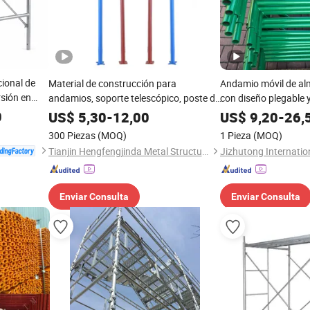
cional de
Material de construcción para
Andamio móvil de al
sión en
andamios, soporte telescópico, poste de
con diseño plegable
Resistencia
soporte, precio de andamios
0
US$
5,30
-
12,00
US$
9,20
-
26,
 Encofrados
300 Piezas
(MOQ)
1 Pieza
(MOQ)
Tianjin Hengfengjinda Metal Structure Co., Ltd.
Enviar Consulta
Enviar Consulta