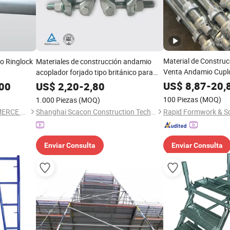
Material de Constru
o Ringlock
Materiales de construcción andamio
Venta Andamio Cupl
acoplador forjado tipo británico para
material de construcción
US$
8,87
-
20,
,00
US$
2,20
-
2,80
100 Piezas
(MOQ)
1.000 Piezas
(MOQ)
Cangzhou Guangsu E-COMMERCE Co., Ltd.
Shanghai Scacon Construction Technology Co., Ltd.
Enviar Consulta
Enviar Consulta