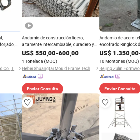
l,
Andamio de construcción ligero,
Andamio de acero te
forjado,
altamente intercambiable, duradero y
encofrado Ringlock 
rte de
galvanizado en caliente
combinado con alta r
US$
550,00
-
600,00
US$
1.350,00
1 Tonelada
(MOQ)
10 Montones
(MOQ)
Rizhao Fast & Fasten Scaffold Co., Ltd.
Hebei Shuangtai Mould Frame Technology Co., Ltd
Enviar Consulta
Enviar Consulta