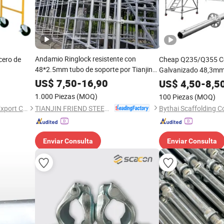
Andamio Ringlock resistente con
cero de
Cheap Q235/Q355 Ce
48*2.5mm tubo de soporte por Tianjin
Galvanizado 48,3mm 
Friend
stands Scaffold Des
US$
7,50
-
16,90
US$
4,50
-
8,5
1.000 Piezas
(MOQ)
100 Piezas
(MOQ)
TIANJIN FRIEND STEEL TUBE CO., LTD.
Tianjin.Goldensun Import & Export Co., Ltd.
Bythai Scaffolding Co
Enviar Consulta
Enviar Consulta