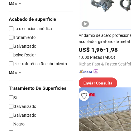
Más
Acabado de superficie
La oxidación anódica
Andamio de acero profesiona
Tratamiento
acoplador giratorio de metal 
Galvanizado
medio acoplador doble, sopo
US$
1,96
-
1,98
construcción
polvo Rociar
1.000 Piezas
(MOQ)
electroforética Recubrimiento
Más
Enviar Consulta
Tratamiento De Superficies
Sí
Galvanizado
Galvanizado
Negro