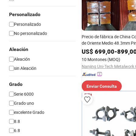
Personalizado
Personalizado
No personalizado
Precio de fábrica de China C
de Oriente Medio 48.3mm Pin
Aleación
Galvanizado Q235 Sistema 
US$
699,00
-
899,0
andamios Cuplock estándar 
Aleación
10 Montones
(MOQ)
para ventas
Nanjing Uni-Tech Metalwork 
sin Aleación
Grado
Enviar Consulta
Serie 6000
Grado uno
excelente Grado
8.8
6.8