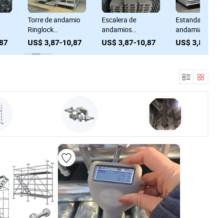
Torre de andamio
Escalera de
Estandar de
Ringlock
andamios
andamiaje /
galvanizado en
profesional
Travesaño /
,87
US$ 3,87-10,87
US$ 3,87-10,87
US$ 3,87-1
r
caliente de metal
galvanizada en
Estribo diagon
e
caliente, equipos
Tablero de pie
de andamios
Anillo de and
Layher
Ringlock