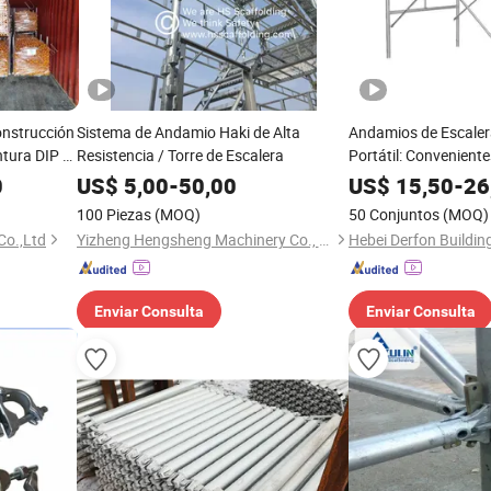
onstrucción
Sistema de Andamio Haki de Alta
Andamios de Escaler
tura DIP o
Resistencia / Torre de Escalera
Portátil: Convenient
de
de Ingeniería
0
US$
5,00
-
50,00
US$
15,50
-
26
/ Ledger
100 Piezas
(MOQ)
50 Conjuntos
(MOQ)
Co.,Ltd
Yizheng Hengsheng Machinery Co., Ltd.
Enviar Consulta
Enviar Consulta