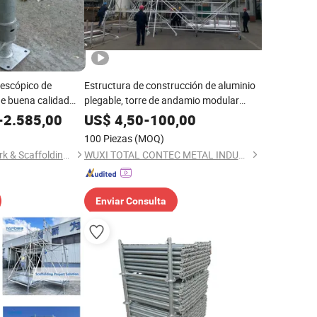
lescópico de
Estructura de construcción de aluminio
de buena calidad
plegable, torre de andamio modular
esistencia
móvil, sistema de andamiaje Ringlock de
-
2.585,00
US$
4,50
-
100,00
aluminio para mantenimiento de
100 Piezas
(MOQ)
edificios en interiores y exteriores
Beijing Zulin Formwork & Scaffolding Co., Ltd
WUXI TOTAL CONTEC METAL INDUSTRIES CO.,LTD
Enviar Consulta