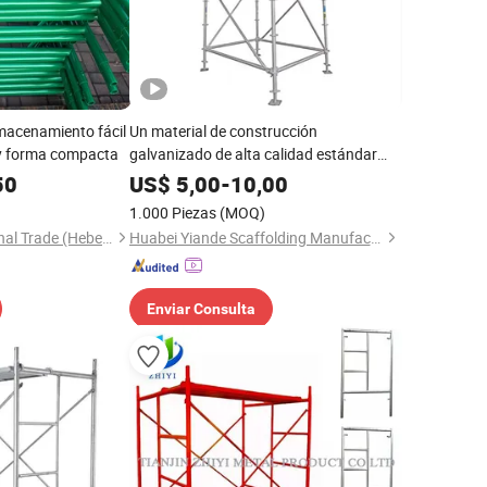
macenamiento fácil
Un material de construcción
 y forma compacta
galvanizado de alta calidad estándar
para andamios
50
US$
5,00
-
10,00
1.000 Piezas
(MOQ)
Jizhutong International Trade (Hebei) Co., Ltd
Huabei Yiande Scaffolding Manufacture Co., Ltd.
Enviar Consulta