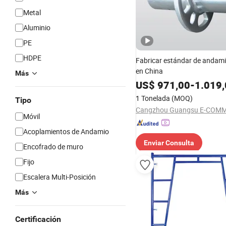
Metal
Aluminio
PE
HDPE
Fabricar estándar de andami
en China
Más
US$
971,00
-
1.019
1 Tonelada
(MOQ)
Tipo
Móvil
Acoplamientos de Andamio
Enviar Consulta
Encofrado de muro
Fijo
Escalera Multi-Posición
Más
Certificación