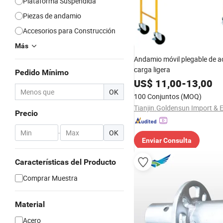
Plataforma Suspendida
Piezas de andamio
Accesorios para Construcción
Más
Andamio móvil plegable de a
carga ligera
Pedido Mínimo
US$
11,00
-
13,00
OK
100 Conjuntos
(MOQ)
Precio
-
OK
Enviar Consulta
Características del Producto
Comprar Muestra
Material
Acero