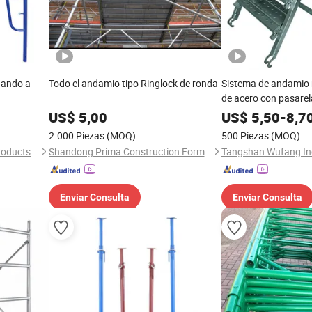
nando a
Todo el andamio tipo Ringlock de ronda
Sistema de andamio 
de acero con pasarela
pie, ruedas, etc
US$
5,00
US$
5,50
-
8,7
2.000 Piezas
(MOQ)
500 Piezas
(MOQ)
Shandong Pinzheng Metal Products Co., Ltd.
Shandong Prima Construction Formwork Co., Ltd.
Tangshan Wufang Ind
Enviar Consulta
Enviar Consulta