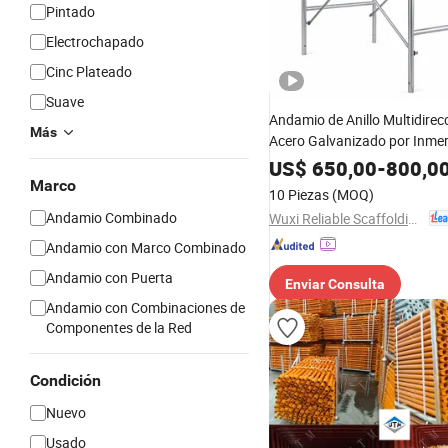
Pintado
Electrochapado
Cinc Plateado
Suave
Andamio de Anillo Multidirec
Más
Acero Galvanizado por Inmer
Caliente Q235 Q345 de Alta 
US$
650,00
-
800,0
Fiable para Construcción de
Marco
10 Piezas
(MOQ)
de Edificios
Andamio Combinado
Wuxi Reliable Scaffolding & Formwork Co., Ltd
Andamio con Marco Combinado
Andamio con Puerta
Enviar Consulta
Andamio con Combinaciones de
Componentes de la Red
Condición
Nuevo
Usado