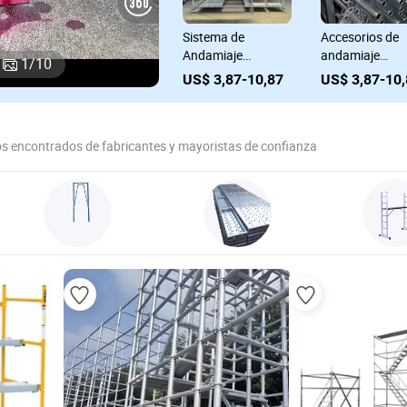
Tipos de andamios
Sistema de
Accesorios de
ra
de fábrica
Andamiaje
andamiaje
1
/
10
certificada en
Ringlock
Ringlock
US$ 0,37-1,07
US$ 3,87-10,87
US$ 3,87-10
ra
China, acoplador
Andamiaje Ringlok
certificados po
doble
para Construcción
SGS, rosetas d
andamiaje
s encontrados de fabricantes y mayoristas de confianza