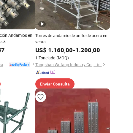
cción Andamios en
Torres de andamio de anillo de acero en
ock
venta
87
US$
1.160,00
-
1.200,00
1 Tonelada
(MOQ)
Rapid Formwork & Scaffolding Co., Ltd
Tangshan Wufang Industry Co., Ltd.
Enviar Consulta