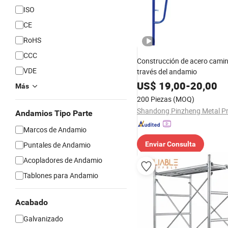
ISO
CE
RoHS
CCC
Construcción de acero cami
VDE
través del andamio
US$
19,00
-
20,00
Más
200 Piezas
(MOQ)
Andamios Tipo Parte
Marcos de Andamio
Puntales de Andamio
Enviar Consulta
Acopladores de Andamio
Tablones para Andamio
Acabado
Galvanizado