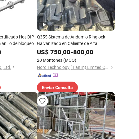
rtificado Hot-DIP
Q355 Sistema de Andamio Ringlock
anillo de bloqueo
Galvanizado en Caliente de Alta
de China
Resistencia
0
US$
750,00
-
800,00
20 Montones
(MOQ)
.,Ltd.
Nord Technology (Tianjin) Limited Company
Enviar Consulta