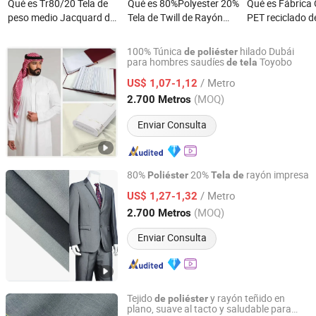
Qué es Tr80/20 Tela de
Qué es 80%Polyester 20%
Qué es Fábrica 
peso medio Jacquard de
Tela de Twill de Rayón
PET reciclado de
poliéster y rayón para
para Hombres Mujeres
resistente a los
trajes de hombre
Uniforme de Negocios
malla duradera 
100% Túnica
hilado Dubái
de
poliéster
abierto
para hombres saudíes
Toyobo
de
tela
Hebei Xingye Import and Export Trade Co., Ltd.
/ Metro
US$ 1,07-1,12
Hebei, China
Desde 2025
(MOQ)
2.700 Metros
Enviar Consulta
80%
20%
rayón impresa
Poliéster
Tela
de
Hebei Xingye Import and Export Trade Co., Ltd.
/ Metro
US$ 1,27-1,32
(MOQ)
2.700 Metros
Hebei, China
Desde 2025
Enviar Consulta
Tejido
y rayón teñido en
de
poliéster
plano, suave al tacto y saludable para
Hebei Xingye Import and Export Trade Co., Ltd.