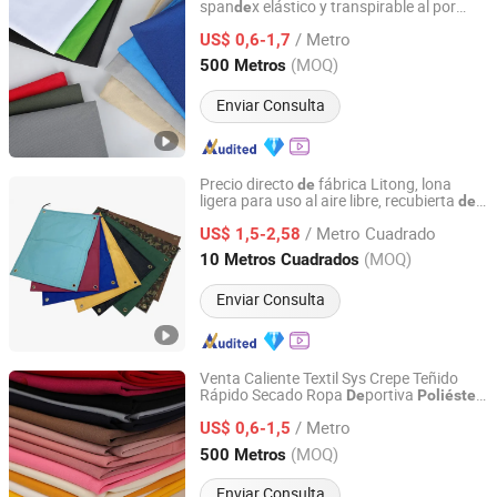
span
x elástico y transpirable al por
de
Shaoxing Keqiao Huihong Textile Co., Ltd.
mayor para prendas
/ Metro
US$ 0,6-1,7
Zhejiang, China
Desde 2025
(MOQ)
500 Metros
Enviar Consulta
Precio directo
fábrica Litong, lona
de
ligera para uso al aire libre, recubierta
de
Foshan Litong Fanpeng Co., Ltd.
PVC,
Oxford
para toldo
tela
de
poliéster
/ Metro Cuadrado
tienda
US$ 1,5-2,58
de
Guangdong, China
Desde 2023
(MOQ)
10 Metros Cuadrados
Enviar Consulta
Venta Caliente Textil Sys Crepe Teñido
Rápido Secado Ropa
portiva
De
Poliéster
Shaoxing Keqiao Huihong Textile Co., Ltd.
Span
x Tejido
Punto para Vestido
de
de
/ Metro
US$ 0,6-1,5
Zhejiang, China
Desde 2025
(MOQ)
500 Metros
Enviar Consulta