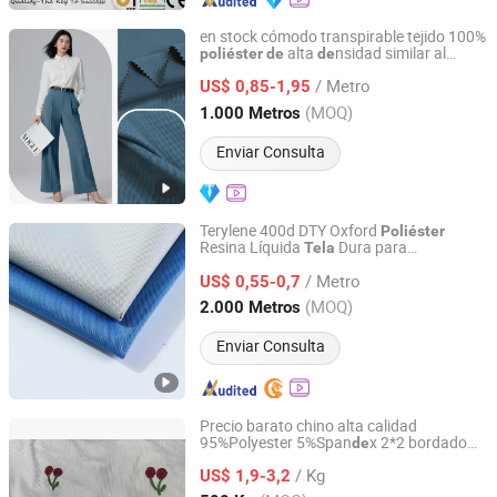
en stock cómodo transpirable tejido 100%
alta
nsidad similar al
poliéster
de
de
Shaoxing Huichao Textile Co., Ltd.
algodón para pantalones abrigos
de
/ Metro
trinchera chaqueta a prueba
plumas
US$ 0,85-1,95
de
Zhejiang, China
Desde 2025
(MOQ)
1.000 Metros
Enviar Consulta
Terylene 400d DTY Oxford
Poliéster
Resina Líquida
Dura para
Tela
Suzhou Qianyu Textile Technology Co., Ltd.
Sombreado Exterior
/ Metro
US$ 0,55-0,7
Jiangsu, China
Desde 2022
(MOQ)
2.000 Metros
Enviar Consulta
Precio barato chino alta calidad
95%Polyester 5%Span
x 2*2 bordado
de
Shaoxing Cangcai Textile Co., Ltd.
costilla colorido 210GSM 170GSM
de
/ Kg
estilo para niñas y mujeres
US$ 1,9-3,2
tela