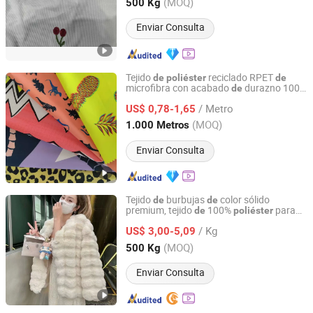
Zhejiang, China
Desde 2025
(MOQ)
500 Kg
Enviar Consulta
Tejido
reciclado RPET
de
poliéster
de
microfibra con acabado
durazno 100%
de
Suzhou Jinshine Textile Import&Export Co., Ltd
tejido
microfibra teñido
sarga liso
de
de
/ Metro
impermeable para pantalones cortos
US$ 0,78-1,65
elegantes
playa
de
Jiangsu, China
Desde 2026
(MOQ)
1.000 Metros
Enviar Consulta
Tejido
burbujas
color sólido
de
de
premium, tejido
100%
para
de
poliéster
Changshu Chunson Textile Co., Ltd.
textiles para el hogar
/ Kg
US$ 3,00-5,09
Jiangsu, China
Desde 2025
(MOQ)
500 Kg
Enviar Consulta