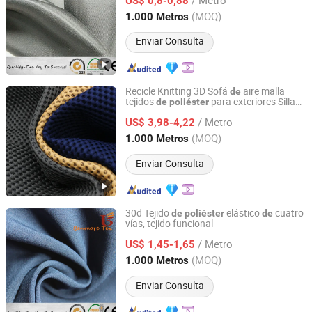
US$ 0,8-0,88
Jiangsu, China
Desde 2012
(MOQ)
1.000 Metros
Enviar Consulta
Recicle Knitting 3D Sofá
aire malla
de
tejidos
para exteriores Silla
de
poliéster
Hangzhou Ge Yi Textile Co., Ltd.
oficina/Sofá burbuja
de
/ Metro
US$ 3,98-4,22
Zhejiang, China
Desde 2017
(MOQ)
1.000 Metros
Enviar Consulta
30d Tejido
elástico
cuatro
de
poliéster
de
vías, tejido funcional
Wujiang Benmore Textile Imp and Exp Co., Ltd.
/ Metro
US$ 1,45-1,65
Jiangsu, China
Desde 2012
(MOQ)
1.000 Metros
Enviar Consulta