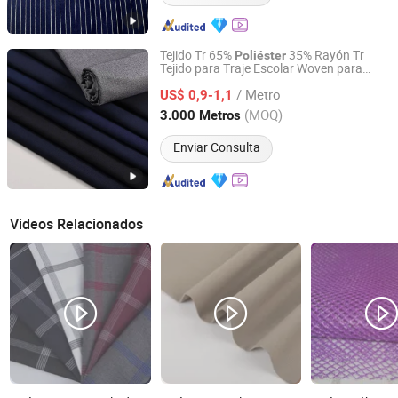
Tejido Tr 65%
35% Rayón Tr
Poliéster
Tejido para Traje Escolar Woven para
Hebei Xingye Import and Export Trade Co., Ltd.
Abrigo
/ Metro
US$ 0,9-1,1
Hebei, China
Desde 2025
(MOQ)
3.000 Metros
Enviar Consulta
Videos Relacionados