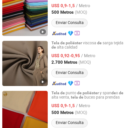
para prendas
/ Metro
US$ 0,9-1,5
Zhejiang, China
Desde 2025
(MOQ)
500 Metros
Enviar Consulta
viscosa
sarga tejida
Tela
de
poliéster
de
alta calidad
de
Hebei Xingye Import and Export Trade Co., Ltd.
/ Metro
US$ 0,92-0,95
Hebei, China
Desde 2025
(MOQ)
2.700 Metros
Enviar Consulta
punto
y span
x
Tela
de
de
poliéster
de
de
alta venta,
buceo para prendas
tela
de
Shaoxing Keqiao Huihong Textile Co., Ltd.
/ Metro
US$ 0,9-1,5
Zhejiang, China
Desde 2025
(MOQ)
500 Metros
Enviar Consulta