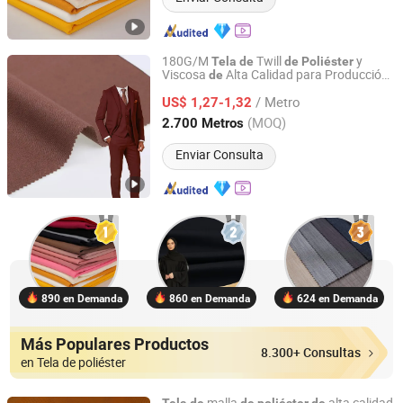
180G/M
Twill
y
Tela
de
de
Poliéster
Viscosa
Alta Calidad para Producción
de
Hebei Xingye Import and Export Trade Co., Ltd.
Trajes
Prenda
de
de
/ Metro
US$ 1,27-1,32
Hebei, China
Desde 2025
(MOQ)
2.700 Metros
Enviar Consulta
890 en Demanda
860 en Demanda
624 en Demanda
Más Populares Productos
8.300+ Consultas
en Tela de poliéster