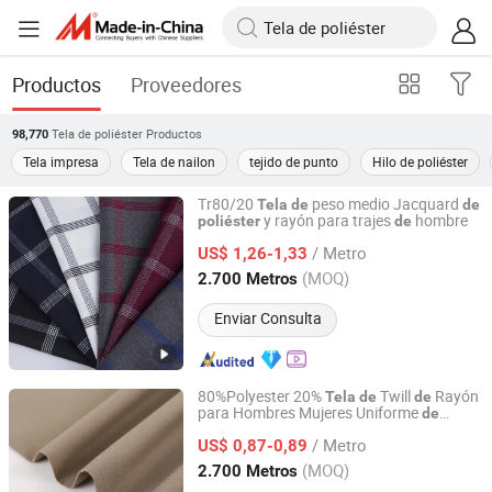
Productos
Proveedores
Tela de poliéster
Productos
98,770
Tela impresa
Tela de nailon
tejido de punto
Hilo de poliéster
Tr80/20
peso medio Jacquard
Tela
de
de
y rayón para trajes
hombre
poliéster
de
Hebei Xingye Import and Export Trade Co., Ltd.
/ Metro
US$ 1,26-1,33
Hebei, China
Desde 2025
(MOQ)
2.700 Metros
Enviar Consulta
80%Polyester 20%
Twill
Rayón
Tela
de
de
para Hombres Mujeres Uniforme
de
Hebei Xingye Import and Export Trade Co., Ltd.
Negocios
/ Metro
US$ 0,87-0,89
Hebei, China
Desde 2025
(MOQ)
2.700 Metros