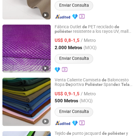
Enviar Consulta
Fábrica Outlet
PET reciclado
de
de
resistente a los rayos UV, malla
poliéster
Quanzhou Goodo Bags Co., Ltd.
dura
ra
tejido abierto
de
de
/ Metro
US$ 0,8-1,5
Fujian, China
Desde 2025
(MOQ)
2.000 Metros
Enviar Consulta
Venta Caliente Camiseta
Baloncesto
de
Ropa
portiva
Span
x
De
Poliéster
de
Tela
Shaoxing Keqiao Huihong Textile Co., Ltd.
Crepé
Buceo
Punto para Ropa
de
de
de
/ Metro
US$ 0,9-1,5
Zhejiang, China
Desde 2025
(MOQ)
500 Metros
Enviar Consulta
Tejido
punto jacquard
y
de
de
poliéster