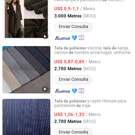
Hebei Xingye Import and Export Trade Co., Ltd.
80%Polyester 20%Rayon tejido tr twill
/ Metro
US$ 0,9-1,1
Hebei, China
Desde 2025
(MOQ)
3.000 Metros
Enviar Consulta
viscosa,
sarga,
Tela
de
poliéster
tela
de
camisa
hombre antiarrugas, uniforme
de
Hebei Xingye Import and Export Trade Co., Ltd.
/ Metro
US$ 0,87-0,89
Hebei, China
Desde 2025
(MOQ)
2.700 Metros
Enviar Consulta
y rayón Hotsale para
Tela
de
poliéster
pantalones
traje
de
Hebei Xingye Import and Export Trade Co., Ltd.
/ Metro
US$ 1,26-1,33
Hebei, China
Desde 2025
(MOQ)
2.700 Metros
Enviar Consulta