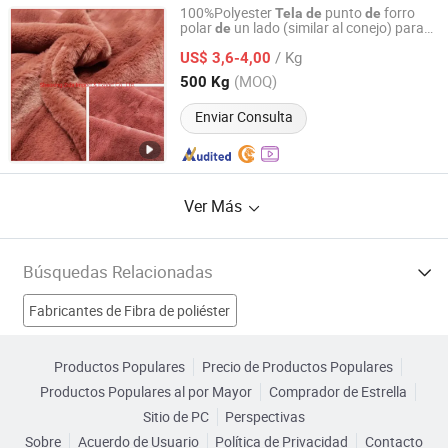
100%Polyester
punto
forro
Tela
de
de
polar
un lado (similar al conejo) para
de
Shaoxing Zida Import & Export Co., Ltd.
textil
l hogar
de
/ Kg
US$ 3,6-4,00
Zhejiang, China
Desde 2022
(MOQ)
500 Kg
Enviar Consulta
Ver Más
Búsquedas Relacionadas
Fabricantes de Fibra de poliéster
Fabricantes de Fibra de carbono
Fabricantes de Tela textil
Productos Populares
Precio de Productos Populares
Productos Populares al por Mayor
Comprador de Estrella
Fabricantes de tela de bolsa de poliéster
Sitio de PC
Perspectivas
Sobre
Acuerdo de Usuario
Política de Privacidad
Contacto
tela de poliéster impermeable Fábricas