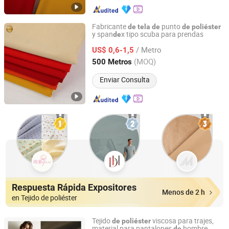
Fabricante
punto
de
tela
de
de
poliéster
y span
x tipo scuba para prendas
de
Shaoxing Keqiao Huihong Textile Co., Ltd.
/ Metro
US$ 0,6-1,5
Zhejiang, China
Desde 2025
(MOQ)
500 Metros
Enviar Consulta
Respuesta Rápida Expositores
Menos de 2 h
en Tejido de poliéster
Tejido
viscosa para trajes,
de
poliéster
material para pantalones
hombre
de