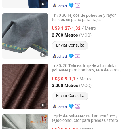
Tr 70 30 Tejidos
y rayón
de
poliéster
teñidos en plano para trajes
Hebei Xingye Import and Export Trade Co., Ltd.
/ Metro
US$ 1,27-1,32
Hebei, China
Desde 2025
(MOQ)
2.700 Metros
Enviar Consulta
Tr 80/20
traje
alta calidad
Tela
de
de
para hombres,
sarga,
poliéster
tela
de
Hebei Xingye Import and Export Trade Co., Ltd.
tejido liso, abrigo, pantalón,
traje
tela
de
/ Metro
para hombres
US$ 0,9-1,1
Hebei, China
Desde 2025
(MOQ)
3.000 Metros
Enviar Consulta
Tejido
twill antiestático /
de
poliéster
tejido conductor para prendas / forro
Wujiang Benmore Textile Imp and Exp Co., Ltd.
antiestático
/ Metro