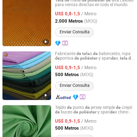
malla
alta calidad
Tela
de
de
poliéster
de
para ventas directas en todo el mundo
Quanzhou Goodo Bags Co., Ltd.
/ Metro
US$ 0,8-1,5
Fujian, China
Desde 2025
(MOQ)
2.000 Metros
Enviar Consulta
Fabricante
s
baloncesto, ropa
de
tela
de
portiva
y span
x,
de
de
poliéster
de
tela
de
Shaoxing Keqiao Huihong Textile Co., Ltd.
buceo
punto para pantalones
de
/ Metro
US$ 0,9-1,5
Zhejiang, China
Desde 2025
(MOQ)
500 Metros
Enviar Consulta
Tejido
punto
jersey simple
crepé
de
de
de
buceo
y span
x chino
de
de
poliéster
de
Shaoxing Keqiao Huihong Textile Co., Ltd.
para prendas
/ Metro
US$ 0,9-1,5
Zhejiang, China
Desde 2025
(MOQ)
500 Metros