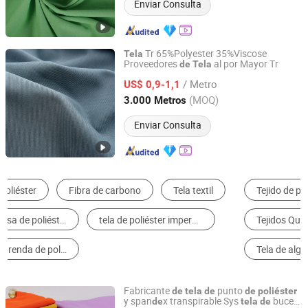
Enviar Consulta
Tr 65%Polyester 35%Viscose
Tela
Proveedores
al por Mayor Tr
de
Tela
Hebei Xingye Import and Export Trade Co., Ltd.
/ Metro
US$ 0,9-1,1
Hebei, China
Desde 2025
(MOQ)
3.000 Metros
Enviar Consulta
Tejido de poliéster
Tela de Punto y Ganchillo
Tejidos Químicos
Tejido de poliéster/viscosa
Tela de algodón/poliéster
Lona de PVC
Fabricante
punto
de
tela
de
de
poliéster
y span
x transpirable Sys
buceo
de
tela
de
Shaoxing Keqiao Huihong Textile Co., Ltd.