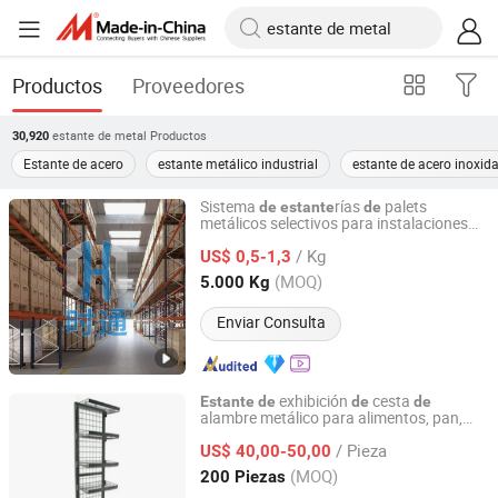
Productos
Proveedores
estante de metal
Productos
30,920
Estante de acero
estante metálico industrial
estante de acero inoxid
Sistema
rías
palets
de
estante
de
metálicos selectivos para instalaciones
Nanjing Shitong Racking Co., Ltd.
almacenamiento comercial y centros
de
/ Kg
distribución
US$ 0,5-1,3
de
Jiangsu, China
Desde 2025
(MOQ)
5.000 Kg
Enviar Consulta
exhibición
cesta
Estante
de
de
de
alambre metálico para alimentos, pan,
Adidea (Xiamen) Industry And Trade Co., Ltd.
pasteles, bebidas y bocadillos móviles
/ Pieza
personalizados
US$ 40,00-50,00
Fujian, China
Desde 2015
(MOQ)
200 Piezas