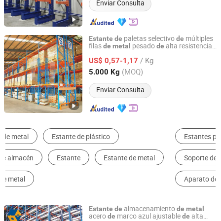
Enviar Consulta
paletas selectivo
múltiples
Estante
de
de
filas
pesado
alta resistencia
de
metal
de
Nanjing Shitong Racking Co., Ltd.
para uso industrial
/ Kg
US$ 0,57-1,17
Jiangsu, China
Desde 2025
(MOQ)
5.000 Kg
Enviar Consulta
Estantes para Almacenaje
Stand de Exhibición
Soporte de Cocina
Stand de Pancarta
Aparato de Almacenamiento
Otros Bastidores y Estantes
almacenamiento
Estante
de
de
metal
acero
marco azul ajustable
alta
de
de
Jiangsu NOVA Intelligent Logistics Equipment Co., Ltd.