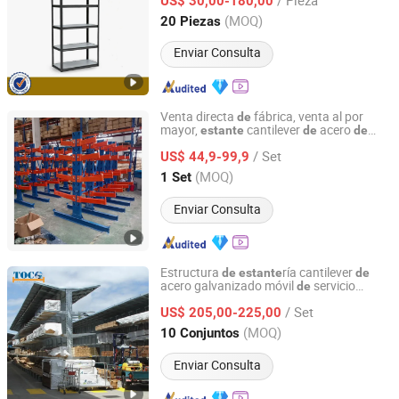
US$ 30,00-180,00
Jiangsu, China
Desde 2019
(MOQ)
20 Piezas
Enviar Consulta
Venta directa
fábrica, venta al por
de
mayor,
cantilever
acero
estante
de
de
Nanjing OKE International Storage Systems Co., Ltd.
doble cara para almacenamiento
de
/ Set
chapa metálica, tubería
PVC, ma
ra,
US$ 44,9-99,9
de
de
manguera hidráulica, rollo
alfombra y
de
Jiangsu, China
Desde 2024
(MOQ)
1 Set
tela
Enviar Consulta
Estructura
ría cantilever
de
estante
de
acero galvanizado móvil
servicio
de
NANJING TOCO WAREHOUSE EQUIPMENT CO., LTD.
pesado industrial
un solo o doble lado
de
/ Set
para almacenamiento
tuberías y
US$ 205,00-225,00
de
ma
ra con techo
de
Jiangsu, China
Desde 2019
(MOQ)
10 Conjuntos
Enviar Consulta