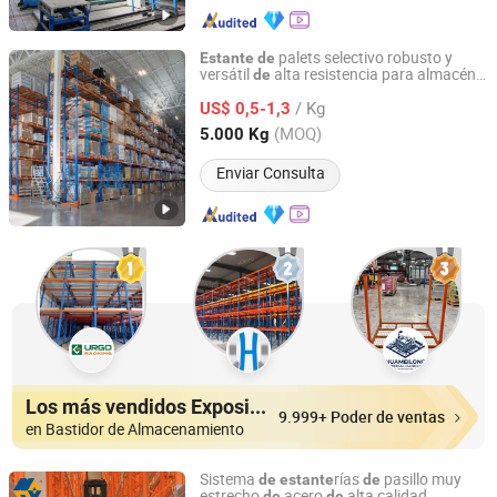
palets selectivo robusto y
Estante
de
versátil
alta resistencia para almacén
de
Nanjing Shitong Racking Co., Ltd.
industrial
/ Kg
US$ 0,5-1,3
Jiangsu, China
Desde 2025
(MOQ)
5.000 Kg
Enviar Consulta
Los más vendidos Expositores
9.999+ Poder de ventas
en Bastidor de Almacenamiento
Sistema
rías
pasillo muy
de
estante
de
estrecho
acero
alta calidad,
de
de