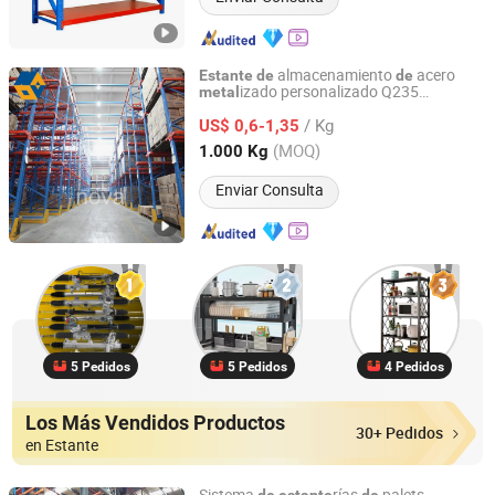
almacenamiento
acero
Estante
de
de
izado personalizado Q235
metal
Jiangsu NOVA Intelligent Logistics Equipment Co., Ltd.
ría
conducción industrial para
estante
de
/ Kg
almacén, estructura
viga
palet
US$ 0,6-1,35
de
de
de
alta resistencia,
conducción
estante
de
Jiangsu, China
Desde 2008
(MOQ)
1.000 Kg
para carretilla elevadora
Enviar Consulta
5 Pedidos
5 Pedidos
4 Pedidos
Los Más Vendidos Productos
30+ Pedidos
en Estante