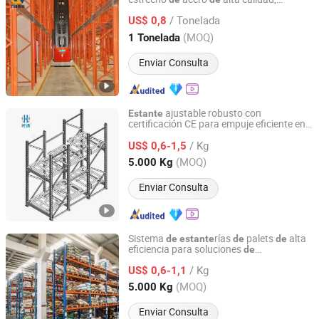
Jiangsu NOVA Intelligent Logistics Equipment Co., Ltd.
ajustable y
alta resistencia,
ría
de
estante
/ Tonelada
selectiva VNA
doble profundidad,
US$ 0,8
de
marco azul, almacenamiento en
metal
Jiangsu, China
Desde 2008
(MOQ)
1 Tonelada
para almacenes,
ría para palets
estante
VNA
Enviar Consulta
ajustable robusto con
Estante
certificación CE para empuje eficiente en
Nanjing Shitong Racking Co., Ltd.
almacenes
/ Kg
US$ 0,6-1,5
Jiangsu, China
Desde 2025
(MOQ)
5.000 Kg
Enviar Consulta
Sistema
rías
palets
alta
de
estante
de
de
eficiencia para soluciones
de
Nanjing Shitong Racking Co., Ltd.
almacenamiento en almacenes
/ Kg
US$ 0,6-1,1
Jiangsu, China
Desde 2025
(MOQ)
5.000 Kg
Enviar Consulta