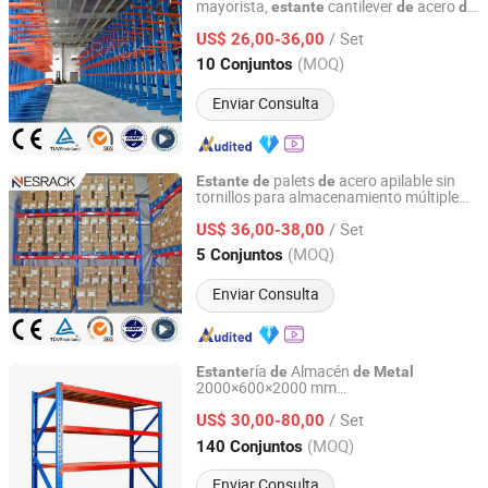
mayorista,
cantilever
acero
estante
de
de
Shandong Nelson Storage Equipment Co., Ltd.
doble cara para almacenamiento
de
/ Set
chapa metálica, tubería
PVC, ma
ra,
US$ 26,00-36,00
de
de
manguera hidráulica, rollo
alfombra y
de
Shandong, China
Desde 2025
(MOQ)
10 Conjuntos
tela
Enviar Consulta
palets
acero apilable sin
Estante
de
de
tornillos para almacenamiento múltiple
Shandong Nelson Storage Equipment Co., Ltd.
neumáticos,
palets
de
estante
de
de
/ Set
acero
alta resistencia para
US$ 36,00-38,00
de
supermercado, exhibición
palets
de
de
Shandong, China
Desde 2025
(MOQ)
5 Conjuntos
,
almacenamiento en
metal
estante
de
almacén
Enviar Consulta
ría
Almacén
Estante
de
de
Metal
2000×600×2000 mm
Jiangsu Leqiya Commercial Equipment Co., Ltd.
200kg/300kg/500kg
s
Estante
de
/ Set
Almacenamiento
Almacén
US$ 30,00-80,00
Estante
de
de
Media Carga
Jiangsu, China
Desde 2025
(MOQ)
140 Conjuntos
Enviar Consulta