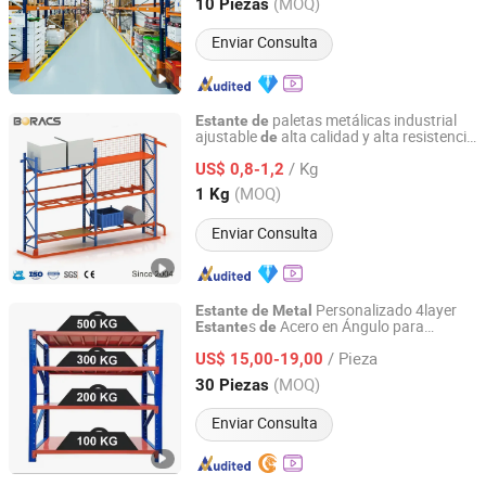
Jiangsu, China
Desde 2019
(MOQ)
10 Piezas
Enviar Consulta
paletas metálicas industrial
Estante
de
ajustable
alta calidad y alta resistencia
de
Nanjing Boracs Logistics Equipment Co., Ltd.
para almacenamiento en almacenes, con
/ Kg
precio competitivo
US$ 0,8-1,2
Jiangsu, China
Desde 2021
(MOQ)
1 Kg
Enviar Consulta
Personalizado 4layer
Estante
de
Metal
s
Acero en Ángulo para
Estante
de
Qingdao Exstar Machinery Co., Ltd.
Almacén
/ Pieza
US$ 15,00-19,00
Shandong, China
Desde 2022
(MOQ)
30 Piezas
Enviar Consulta