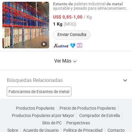
paletas industrial
Estante
de
de
metal
ajustable y pesado para almacenamiento
Shanghai Norton Shelf Manufacturing Co., Ltd.
en almacén
/ Kg
US$ 0,85-1,00
Shanghai, China
Desde 2025
(MOQ)
1 Kg
Enviar Consulta
Ver Más
Búsquedas Relacionadas
Fabricantes de Estantes de metal
Fabricantes de Estante de plástico
Productos Populares
Precio de Productos Populares
Productos Populares al por Mayor
Comprador de Estrella
Fabricantes de estante de almacén
Fabricantes de Estante
Sitio de PC
Perspectivas
Sobre
Acuerdo de Usuario
Política de Privacidad
Contacto
Estante de metal Fábricas
Estante de metal Fábricas