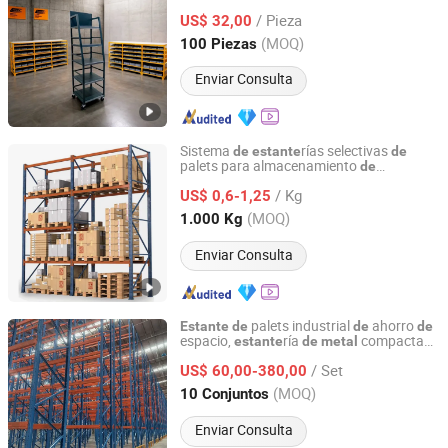
/ Pieza
US$ 32,00
Jiangsu, China
Desde 2009
(MOQ)
100 Piezas
Enviar Consulta
Sistema
rías selectivas
de
estante
de
palets para almacenamiento
de
Jiangsu Vijing Intelligent Logistics Co., Ltd.
mercancías paletizadas en almacenes
/ Kg
industriales
US$ 0,6-1,25
Jiangsu, China
Desde 2019
(MOQ)
1.000 Kg
Enviar Consulta
palets industrial
ahorro
Estante
de
de
de
espacio,
ría
compacta
estante
de
metal
Beijing Jiuwei Technology Co., Ltd.
para almacenamiento
palets,
s
de
estante
/ Set
almacenamiento en almacén para la
US$ 60,00-380,00
de
disposición
pequeñas fábricas
de
Beijing, China
Desde 2010
(MOQ)
10 Conjuntos
Enviar Consulta