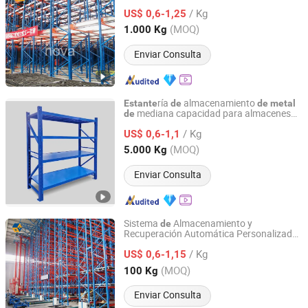
resistencia para logística personalizada
/ Kg
almacén,
paletas
US$ 0,6-1,25
de
estante
de
de
carretilla
radio
entrada
de
de
Jiangsu, China
Desde 2008
(MOQ)
1.000 Kg
Enviar Consulta
ría
almacenamiento
Estante
de
de
metal
mediana capacidad para almacenes
de
Nanjing Shitong Racking Co., Ltd.
Shitong Racking
de
/ Kg
US$ 0,6-1,1
Jiangsu, China
Desde 2025
(MOQ)
5.000 Kg
Enviar Consulta
Sistema
Almacenamiento y
de
Recuperación Automática Personalizado
Jiangsu NOVA Intelligent Logistics Equipment Co., Ltd.
Sistema
rías Asrs
de
Estante
Estante
de
/ Kg
Almacenamiento Selectivo Inteligente
US$ 0,6-1,15
Multi Nivel Q235
Paletas
Estante
de
de
Jiangsu, China
Desde 2008
(MOQ)
100 Kg
Acero Metálico
Alta Resistencia
de
Enviar Consulta