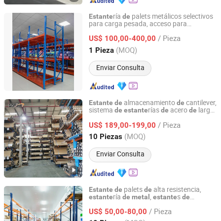
ría
palets metálicos selectivos
Estante
de
para carga pesada, acceso para
Tianjin Wanhongxin Technology Development Co., Ltd.
montacargas, unidad
almacenamiento
de
/ Pieza
industrial
US$ 100,00-400,00
Tianjin, China
Desde 2026
(MOQ)
1 Pieza
Enviar Consulta
almacenamiento
cantilever,
Estante
de
de
sistema
rías
acero
largo
de
estante
de
de
Guangzhou Linghang Metal Products Co., Ltd.
alcance,
para exhibir tuberías y
estante
/ Pieza
ma
ra, solución
US$ 189,00-199,00
de
de
estante
de
productos metálicos
Guangdong, China
Desde 2025
(MOQ)
10 Piezas
Enviar Consulta
palets
alta resistencia,
Estante
de
de
ría
,
s
estante
de
metal
estante
de
Jiangsu Vijing Intelligent Logistics Co., Ltd.
almacén, sistema
s
de
estante
/ Pieza
industriales para almacenamiento
US$ 50,00-80,00