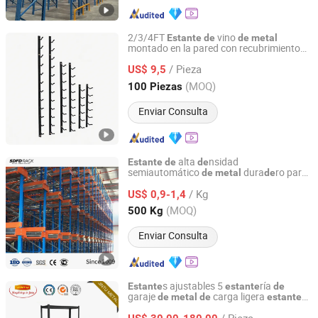
2/3/4FT
vino
Estante
de
de
metal
montado en la pared con recubrimiento
Huizhou Minxu Home Products Co., LTD
en polvo negro satinado
/ Pieza
US$ 9,5
Guangdong, China
Desde 2026
(MOQ)
100 Piezas
Enviar Consulta
alta
nsidad
Estante
de
de
semiautomático
dura
ro para
de
metal
de
Shandong Fangding International Trade Co., LTD
almacenamiento en almacenes logísticos
/ Kg
US$ 0,9-1,4
Shandong, China
Desde 2025
(MOQ)
500 Kg
Enviar Consulta
s ajustables 5
ría
Estante
estante
de
garaje
carga ligera
de
metal
de
estante
Suzhou Jintu Metal Working Co., Limited
sin tornillos
/ Pieza