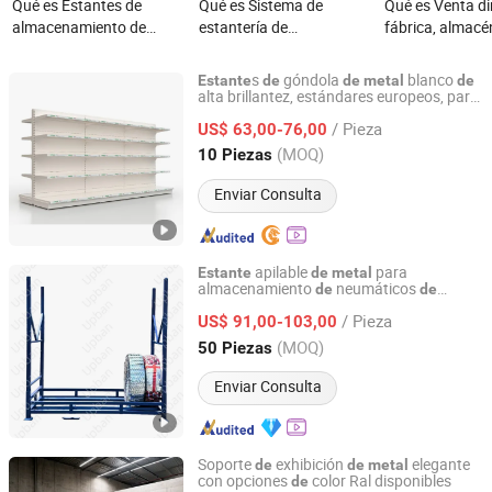
Qué es Estantes de
Qué es Sistema de
Qué es Venta di
almacenamiento de
estantería de
fábrica, almacé
supermercado industrial
almacenamiento de
mayorista, esta
de alta resistencia
acero para almacén,
cantilever de ac
s
góndola
blanco
Estante
de
de
metal
de
personalizados de
estante de viga industrial
doble cara para
alta brillantez, estándares europeos, para
Suzhou Highbright Store Fixtures Co., Ltd.
supermercados comerciales
fábrica en China,
almacenamient
/ Pieza
US$ 63,00-76,00
estantería de metal de
chapa metálica,
Jiangsu, China
Desde 2012
(MOQ)
10 Piezas
acero para rollos de tela,
de PVC, madera
estante de carga pesada
manguera hidrá
Enviar Consulta
rollo de alfombr
apilable
para
Estante
de
metal
almacenamiento
neumáticos
de
de
Qingdao Upban Warehousing Logistics Equipment Co.,
fábrica premium para almacén
Ltd
/ Pieza
US$ 91,00-103,00
(MOQ)
50 Piezas
Shandong, China
Desde 2024
Enviar Consulta
Soporte
exhibición
elegante
de
de
metal
con opciones
color Ral disponibles
de
Changshu Yiyang Commercial Equipment Co., Ltd.