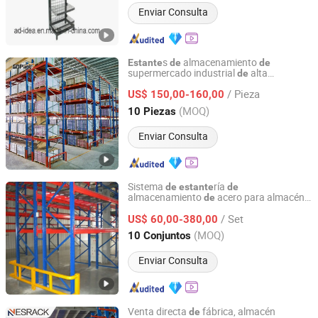
Enviar Consulta
s
almacenamiento
Estante
de
de
supermercado industrial
alta
de
Guangzhou Linghang Metal Products Co., Ltd.
resistencia personalizados
fábrica en
de
/ Pieza
China,
ría
acero para
US$ 150,00-160,00
estante
de
metal
de
rollos
tela,
carga pesada
de
estante
de
Guangdong, China
Desde 2025
(MOQ)
10 Piezas
Enviar Consulta
Sistema
ría
de
estante
de
almacenamiento
acero para almacén,
de
Beijing Jiuwei Technology Co., Ltd.
viga industrial
estante
de
/ Set
US$ 60,00-380,00
Beijing, China
Desde 2010
(MOQ)
10 Conjuntos
Enviar Consulta
Venta directa
fábrica, almacén
de