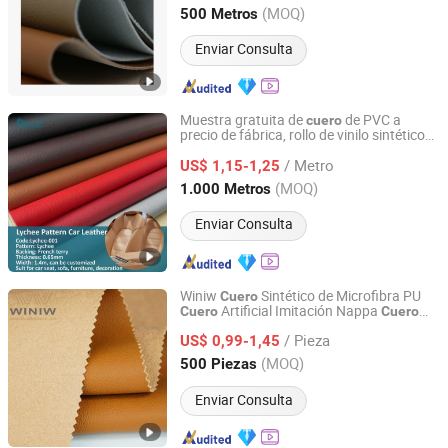
Zhejiang, China
Desde 2012
(MOQ)
500 Metros
Enviar Consulta
Muestra gratuita de
de PVC a
cuero
precio de fábrica, rollo de vinilo sintético
Jiangsu Albrich Textile Co., Ltd.
0.65mm para funda de asiento de coche
/ Metro
Lychee-001 Feria del Este de China
US$ 1,15-1,25
Jiangsu, China
Desde 2020
(MOQ)
1.000 Metros
Enviar Consulta
Winiw
Sintético de Microfibra PU
Cuero
Artificial Imitación Nappa
Cuero
Cuero
Quanzhou Winiw Import and Export Co., Ltd.
Vegano Tapicería de Automóvil Material
/ Pieza
de Interior Automotriz
US$ 0,99-1,45
Fujian, China
Desde 2022
(MOQ)
500 Piezas
Enviar Consulta