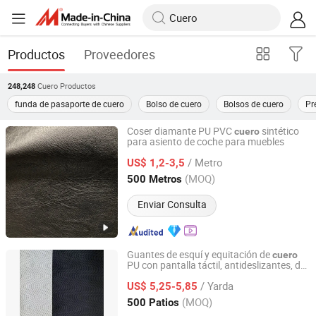
Productos
Proveedores
Cuero
Productos
248,248
funda de pasaporte de cuero
Bolso de cuero
Bolsos de cuero
Pr
Coser diamante PU PVC
sintético
cuero
para asiento de coche para muebles
Wenzhou Simple leather Co., Ltd.
/ Metro
US$ 1,2-3,5
Zhejiang, China
Desde 2018
(MOQ)
500 Metros
Enviar Consulta
Guantes de esquí y equitación de
cuero
PU con pantalla táctil, antideslizantes, de
Dongguan Huida New Material Co., Ltd.
patrón de ola de protección ambiental de
/ Yarda
la UE, con palma de tela
US$ 5,25-5,85
Guangdong, China
Desde 2022
(MOQ)
500 Patios