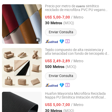
Precio por metro de
sintético
cuero
reciclado de microfibra PVC PU vegano
Huafon Microfibre (Shanghai) Co., Ltd.
Rexine de Huafon para zapatos, sofás,
/ Metro
bolsas, zapatos para hombres, guantes
US$ 5,00-7,00
de seguridad PVC
Shanghai, China
Desde 2022
(MOQ)
30 Metros
Enviar Consulta
Tejido compuesto de alta resistencia y
alta tenacidad con fondo de terciopelo de
Zhejiang Minfeng Chemistry Co., Ltd
sintético
cuero
/ Metro
US$ 2,49-2,89
Zhejiang, China
Desde 2026
(MOQ)
500 Metros
Enviar Consulta
Huafon Mayorista Microfibra Reciclada
Nappa PU Sintética Imitación Artificial
Huafon Microfibre (Shanghai) Co., Ltd.
Vegana
Sintético Rexine para
Cuero
/ Metro
Sofás Guantes Zapatos Bolsas Asiento
US$ 5,00-7,00
de Coche
Shanghai, China
Desde 2022
(MOQ)
30 Metros