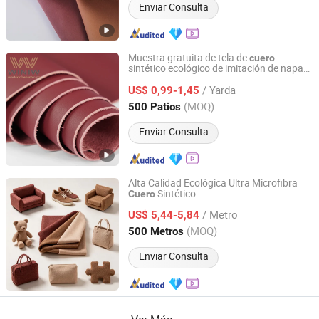
Enviar Consulta
Muestra gratuita de tela de
cuero
sintético ecológico de imitación de napa
Quanzhou Winiw Import and Export Co., Ltd.
para interiores de automóviles, material
/ Yarda
de microfibra sintética ecológica con
US$ 0,99-1,45
relieve para tapicería de vehículos
Fujian, China
Desde 2022
(MOQ)
500 Patios
Enviar Consulta
Alta Calidad Ecológica Ultra Microfibra
Sintético
Cuero
Zhejiang Minfeng Chemistry Co., Ltd
/ Metro
US$ 5,44-5,84
Zhejiang, China
Desde 2026
(MOQ)
500 Metros
Enviar Consulta