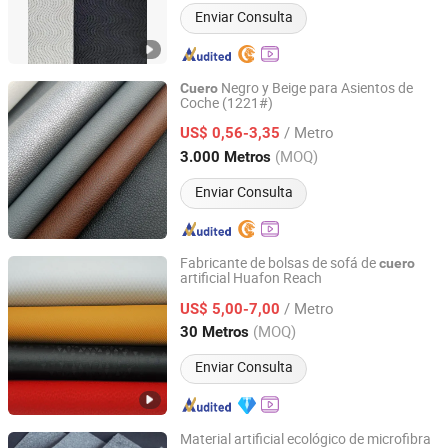
Enviar Consulta
Negro y Beige para Asientos de
Cuero
Coche (1221#)
Guangzhou Mega Plastics Manufacturing Co., Ltd.
/ Metro
US$ 0,56-3,35
Guangdong, China
Desde 2014
(MOQ)
3.000 Metros
Enviar Consulta
Fabricante de bolsas de sofá de
cuero
artificial Huafon Reach
Huafon Microfibre (Shanghai) Co., Ltd.
/ Metro
US$ 5,00-7,00
Shanghai, China
Desde 2022
(MOQ)
30 Metros
Enviar Consulta
Material artificial ecológico de microfibra