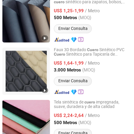
sintético para zapatos, bolsos,
cuero
Ningbo Bridge Synthetic Leather Co., Ltd.
asientos de coche y tapicería
/ Metro
US$ 1,25-1,99
Zhejiang, China
Desde 2012
(MOQ)
500 Metros
Enviar Consulta
Faux 3D Bordado
Sintético PVC
Cuero
Sintético para Tapicería de
Cuero
Ningbo Bridge Synthetic Leather Co., Ltd.
Asientos de Coche
/ Metro
US$ 1,64-1,99
Zhejiang, China
Desde 2012
(MOQ)
3.000 Metros
Enviar Consulta
Tela sintética de
impregnada,
cuero
suave, duradera y de alta calidad
Zhejiang Minfeng Chemistry Co., Ltd
/ Metro
US$ 2,24-2,64
Zhejiang, China
Desde 2026
(MOQ)
500 Metros
Enviar Consulta