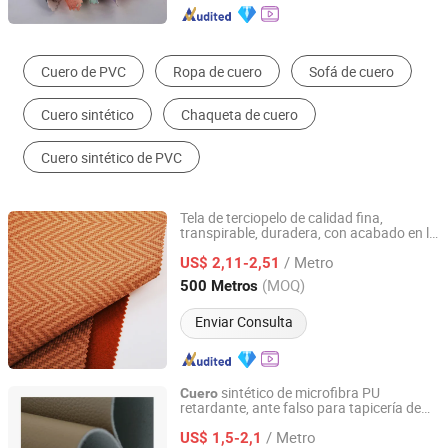
Cuero Sintético
Hoja de plástico, tablero y panel
Tejido de poliéster
Tela no tejida hilada
Cuero Genuino
Tela Compuesta
Tela de terciopelo de calidad fina,
transpirable, duradera, con acabado en la
Zhejiang Minfeng Chemistry Co., Ltd
parte inferior de
sintético
cuero
/ Metro
US$ 2,11-2,51
Zhejiang, China
Desde 2026
(MOQ)
500 Metros
Enviar Consulta
sintético de microfibra PU
Cuero
retardante, ante falso para tapicería de
Ningbo Bridge Synthetic Leather Co., Ltd.
asientos de coche
/ Metro
US$ 1,5-2,1