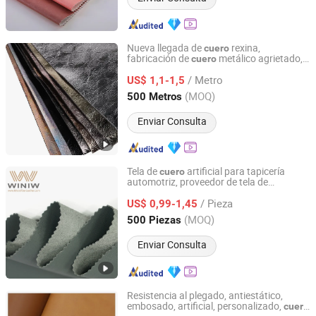
Nueva llegada de
rexina,
cuero
fabricación de
metálico agrietado,
cuero
Ningbo Bridge Synthetic Leather Co., Ltd.
sintético PU para bolsas y zapatos
cuero
/ Metro
US$ 1,1-1,5
Zhejiang, China
Desde 2012
(MOQ)
500 Metros
Enviar Consulta
Tela de
artificial para tapicería
cuero
automotriz, proveedor de tela de
Quanzhou Winiw Import and Export Co., Ltd.
microfibra, material de
artificial,
cuero
/ Pieza
artificial de poliuretano,
napa
US$ 0,99-1,45
cuero
cuero
artificial
Fujian, China
Desde 2022
(MOQ)
500 Piezas
Enviar Consulta
Resistencia al plegado, antiestático,
embosado, artificial, personalizado,
cuero
Ningbo Bridge Synthetic Leather Co., Ltd.