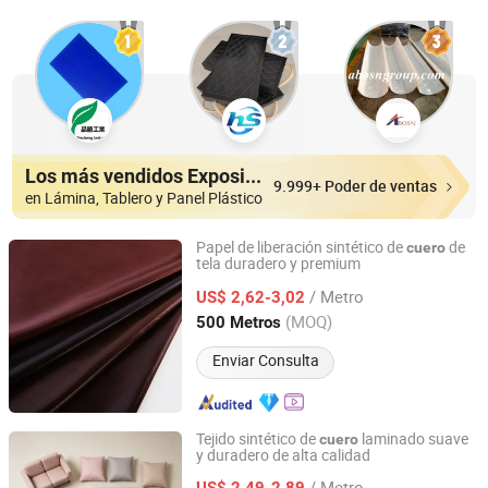
Los más vendidos Expositores
9.999+ Poder de ventas
en Lámina, Tablero y Panel Plástico
Papel de liberación sintético de
de
cuero
tela duradero y premium
Zhejiang Minfeng Chemistry Co., Ltd
/ Metro
US$ 2,62-3,02
Zhejiang, China
Desde 2026
(MOQ)
500 Metros
Enviar Consulta
Tejido sintético de
laminado suave
cuero
y duradero de alta calidad
Zhejiang Minfeng Chemistry Co., Ltd
/ Metro
US$ 2,49-2,89