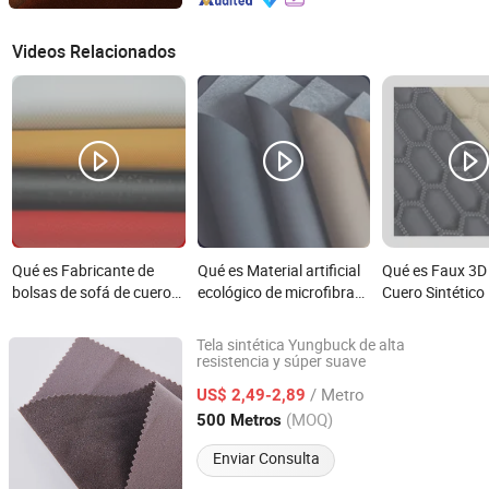
Videos Relacionados
Qué es Fabricante de
Qué es Material artificial
Qué es Faux 3D
bolsas de sofá de cuero
ecológico de microfibra
Cuero Sintétic
artificial Huafon Reach
cuero sintético para
Cuero Sintético
zapatos, bolsos, asientos
Tapicería de As
Tela sintética Yungbuck de alta
de coche y tapicería
Coche
resistencia y súper suave
Zhejiang Minfeng Chemistry Co., Ltd
/ Metro
US$ 2,49-2,89
Zhejiang, China
Desde 2026
(MOQ)
500 Metros
Enviar Consulta