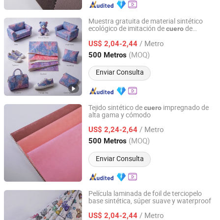
Muestra gratuita de material sintético
ecológico de imitación de
de
cuero
Zhejiang Minfeng Chemistry Co., Ltd
aluminio, fabricado en China para
/ Metro
zapatos/bolsos
US$ 2,04-2,44
Zhejiang, China
Desde 2026
(MOQ)
500 Metros
Enviar Consulta
Tejido sintético de
impregnado de
cuero
alta gama y cómodo
Zhejiang Minfeng Chemistry Co., Ltd
/ Metro
US$ 2,24-2,64
Zhejiang, China
Desde 2026
(MOQ)
500 Metros
Enviar Consulta
Película laminada de foil de terciopelo
base sintética, súper suave y waterproof
Zhejiang Minfeng Chemistry Co., Ltd
/ Metro
US$ 2,04-2,44