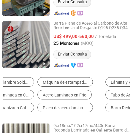
Enviar Consulta
Barra Plana de
al Carbono de Alta
Acero
Resist
cia al Desgaste Q195 Q235 Q345
en
TIANJIN NANXIANG STEEL STRIP PROCESSING CO., LTD.
Metal
/ Tonelada
US$ 499,00-560,00
Tianjin, China
Desde 2017
(MOQ)
25 Montones
Enviar Consulta
Lámina y Placa de Acero
Rollo y Tira de Acero
Tubo de Acero
Acero Inoxidable
Barra Redonda de Acero
Viga H de Acero
9cr18mo/102cr17mo/440c Barra
Redonda Laminada
Barra de
en
Caliente
Sichuan Super Metal Material Co., Ltd.