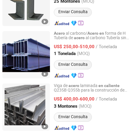
Shanghai, China
Desde 2016
(MOQ)
25 Montones
Enviar Consulta
al carbono/
forma de H
Acero
Acero
en
Tubería de
al carbono Tubería sin
acero
Hongye Steel (Shandong) Co., Ltd.
costura Tubería de forma especial Placa
/ Tonelada
de
al carbono Edificio
US$ 250,00-510,00
acero
Materials/Alloy/Factory/Q235B/Hot
Shandong, China
Desde 2023
(MOQ)
1 Tonelada
Laminado
Enviar Consulta
Viga de
laminada
acero
en
caliente
Q235B Q355b para la construcción de
Jiangsu Hongshuo Metal Technology Co., Ltd.
talleres y almac
es
en
/ Tonelada
US$ 400,00-600,00
Jiangsu, China
Desde 2026
(MOQ)
3 Montones
Enviar Consulta