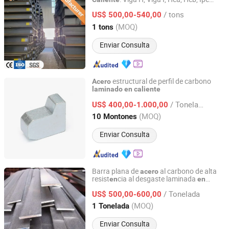
Union Steel Industry Co., Ltd.
A36, Q235B, Q355, S275jr, S355jr -
/ tons
Perfiles de
al Carbono, Tamaños
US$ 500,00-540,00
Acero
150X150 a 300mm
Hunan, China
Desde 2024
(MOQ)
1 tons
Enviar Consulta
estructural de perfil de carbono
Acero
laminado
en
caliente
jiangsu fangyuan steel co.,ltd
/ Tonelada
US$ 400,00-1.000,00
Jiangsu, China
Desde 2024
(MOQ)
10 Montones
Enviar Consulta
Barra plana de
al carbono de alta
acero
resist
cia al desgaste laminada
en
en
Zhuoyue Machinery Parts Processing Factory
Q195 Q235 Q345 Metal
caliente
/ Tonelada
US$ 500,00-600,00
Shandong, China
Desde 2026
(MOQ)
1 Tonelada
Enviar Consulta