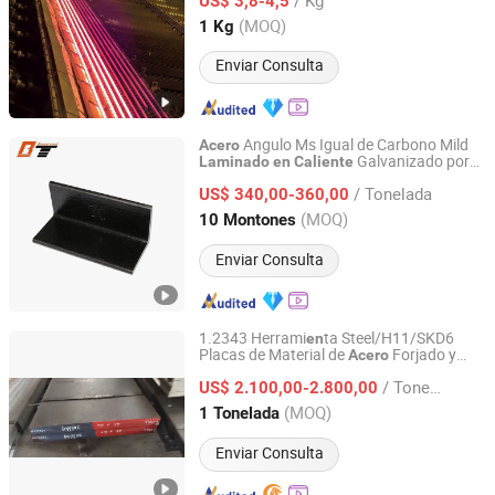
Utilizada
la Industria del Petróleo y
US$ 3,8-4,5
en
Gas Condición o Condición de
Sichuan, China
Desde 2026
(MOQ)
1 Kg
durecimi
to por Precipitación
En
en
Enviar Consulta
Angulo Ms Igual de Carbono Mild
Acero
Galvanizado por
Laminado
en
Caliente
Shandong Baotai Steel Co., Ltd.
Inmersión
3mm 4mm 5mm
en
Caliente
/ Tonelada
6mm A36 S235jr S275jr A572 A572
US$ 340,00-360,00
Ss400
Shandong, China
Desde 2022
(MOQ)
10 Montones
Enviar Consulta
1.2343 Herrami
ta Steel/H11/SKD6
en
Placas de Material de
Forjado y
Acero
Huangshi Smooth Industry and Trade Co., Ltd
para Trabajo
Laminado
en
Caliente
/ Tonelada
US$ 2.100,00-2.800,00
Hubei, China
Desde 2024
(MOQ)
1 Tonelada
Enviar Consulta