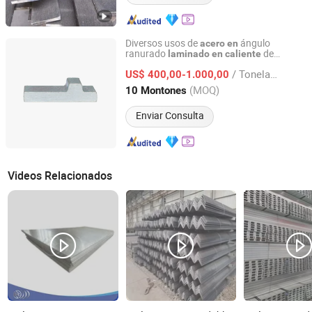
Diversos usos de
ángulo
acero
en
ranurado
de
laminado
en
caliente
jiangsu fangyuan steel co.,ltd
difer
tes formas
en
/ Tonelada
US$ 400,00-1.000,00
Jiangsu, China
Desde 2024
(MOQ)
10 Montones
Enviar Consulta
Videos Relacionados