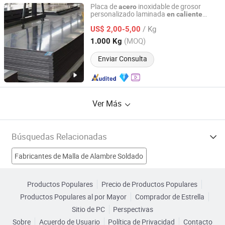
Placa de
inoxidable de grosor
acero
personalizado laminada
en
caliente
Shanghai Bolaisheng Metal Group Co., Ltd.
ASTM S42020
/ Kg
US$ 2,00-5,00
Shanghai, China
Desde 2024
(MOQ)
1.000 Kg
Enviar Consulta
Ver Más
Búsquedas Relacionadas
Fabricantes de Malla de Alambre Soldado
Fabricantes de Máquina de estampado en caliente
Productos Populares
Precio de Productos Populares
Productos Populares al por Mayor
Comprador de Estrella
Fabricantes de Bobina Laminada en Caliente
Sitio de PC
Perspectivas
Sobre
Acuerdo de Usuario
Política de Privacidad
Contacto
Fabricantes de Acero Laminado en Frío