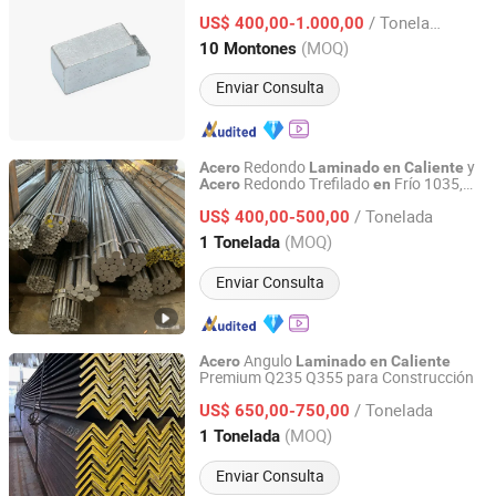
y trefilado
frío
laminado
en
caliente
en
/ Tonelada
US$ 400,00-1.000,00
Jiangsu, China
Desde 2024
(MOQ)
10 Montones
Enviar Consulta
Redondo
y
Acero
Laminado
en
Caliente
Redondo Trefilado
Frío 1035,
Acero
en
Shandong Chenwang Steel Pipe Co., Ltd.
1045, A53, y A106 Están
Stock,
en
Acero
/ Tonelada
Redondo
,
US$ 400,00-500,00
Laminado
en
Caliente
Acero
Redondo, 1035 1045 A53 A106
Shandong, China
Desde 2025
(MOQ)
1 Tonelada
Enviar Consulta
Angulo
Acero
Laminado
en
Caliente
Premium Q235 Q355 para Construcción
Qingdao L&C Import and Export Co., Ltd.
/ Tonelada
US$ 650,00-750,00
Shandong, China
Desde 2018
(MOQ)
1 Tonelada
Enviar Consulta