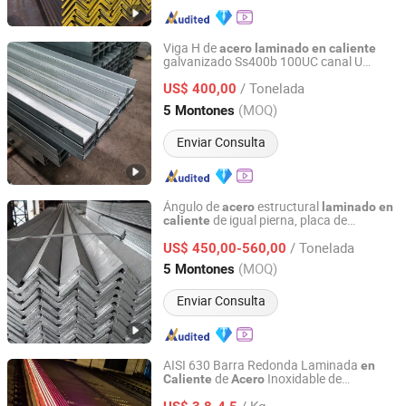
Viga H de
acero
laminado
en
caliente
galvanizado Ss400b 100UC canal U
Qingdao Jiahexin Steel Co., Ltd.
ASTM A36 material estructural de
acero
/ Tonelada
para construcción
US$ 400,00
Shandong, China
Desde 2012
(MOQ)
5 Montones
Enviar Consulta
Ángulo de
estructural
acero
laminado
en
de igual pierna, placa de
caliente
GuangDong Lecong Steel World Electronic Commerce Co.,
refuerzo, torre, soporte de poste principal,
Ltd.
/ Tonelada
construcción
US$ 450,00-560,00
(MOQ)
5 Montones
Guangdong, China
Desde 2025
Enviar Consulta
AISI 630 Barra Redonda Laminada
en
de
Inoxidable de
Caliente
Acero
Sichuan Super Metal Material Co., Ltd.
durecimi
to por Edad
Almacén
En
en
en
/ Kg