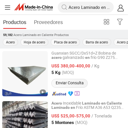
Productos
Proveedores
Acero Laminado en Caliente
Productos
59,182
Acero
Hoja de acero
Placa de acero
Barra de acero
Acero 
Guanxian SGCC/Dx51d+Z Bobina de
galvanizado
frío G90 Z275
acero
en
Qingdao Guanxian New Material Co., Ltd.
Galvanizado por inmersión
en
caliente
/ Kg
600mm-1500mm Ancho 2mm Grosor de
US$ 380,00-400,00
galvanizado
acero
Shandong, China
Desde 2025
(MOQ)
5 Kg
Enviar Consulta
Inoxidable
Acero
Laminado
en
Caliente
Frío ASTM A36 A53 Q235
Laminado
en
Baixinxin Metal Materials (Jinan) Co., Ltd.
Q345/201 304 316
Ángulo con
Acero
en
/ Tonelada
Hierro Desigual Igual Lados Ranurados
US$ 525,00-575,00
Personalizados Ángulo de
Acero
Shandong, China
Desde 2026
(MOQ)
5 Montones
Laminado
en
Caliente