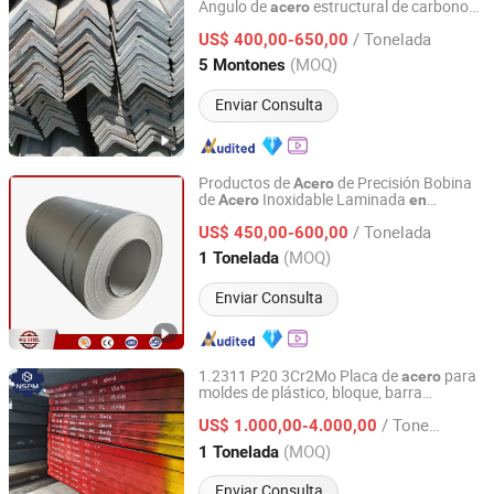
Ángulo de
estructural de carbono
acero
Shandong Kanghong Machinery Manufacturing Co., Ltd
galvanizado negro
forma de L, igual y
en
/ Tonelada
desigual,
US$ 400,00-650,00
laminado
en
caliente
Shandong, China
Desde 2026
(MOQ)
5 Montones
Enviar Consulta
Productos de
de Precisión Bobina
Acero
de
Inoxidable Laminada
Acero
en
Kunqian Steel (Jiangsu) Co., Ltd.
300 Serie 304 316 316L 301 302
Caliente
/ Tonelada
303 304L 310S
US$ 450,00-600,00
Jiangsu, China
Desde 2026
(MOQ)
1 Tonelada
Enviar Consulta
1.2311 P20 3Cr2Mo Placa de
para
acero
moldes de plástico, bloque, barra
Ningbo Ningshing Precision Machinery Group Co., Ltd.
redonda,
laminado
en
caliente
/ Tonelada
US$ 1.000,00-4.000,00
Zhejiang, China
Desde 2021
(MOQ)
1 Tonelada
Enviar Consulta