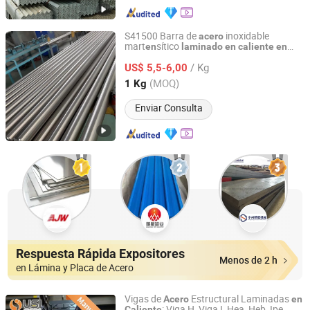
S41500 Barra de
inoxidable
acero
mart
sítico
en
laminado
en
caliente
en
Sichuan Super Metal Material Co., Ltd.
almacén con bu
a t
acidad y
en
en
/ Kg
resist
cia a la corrosión
US$ 5,5-6,00
en
Sichuan, China
Desde 2026
(MOQ)
1 Kg
Enviar Consulta
Respuesta Rápida Expositores
Menos de 2 h
en Lámina y Placa de Acero
Vigas de
Estructural Laminadas
Acero
en
: Viga H, Viga I, Hea, Heb, Ipe
Caliente