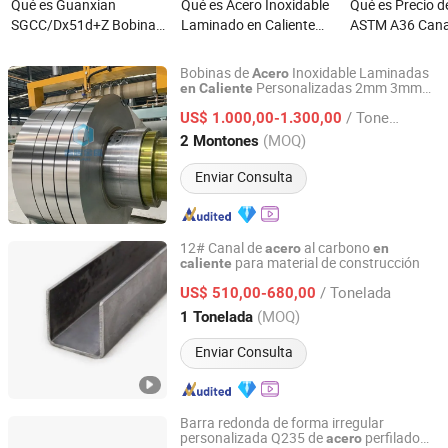
Qué es Guanxian
Qué es Acero Inoxidable
Qué es Precio d
SGCC/Dx51d+Z Bobina
Laminado en Caliente
ASTM A36 Cana
de acero galvanizado en
Laminado en Frío ASTM
acero en forma
frío G90 Z275
A36 A53 Q235 Q345/201
galvanizado de
Bobinas de
Inoxidable Laminadas
Acero
Galvanizado por
304 316 Acero en Ángulo
dulce laminado
Personalizadas 2mm 3mm
en
Caliente
Shandong Chunhui Metal Products Co., Ltd.
201 304 316L 409L 904L Tiras de
Acero
inmersión en caliente
con Hierro Desigual Igual
caliente Precio 
/ Tonelada
Inoxidable
US$ 1.000,00-1.300,00
600mm-1500mm Ancho
Lados Ranurados
estructural de a
Shandong, China
Desde 2026
(MOQ)
2 Montones
2mm Grosor de acero
Personalizados Ángulo
carbono Ms Can
galvanizado
de Acero Laminado en
acero en forma
Enviar Consulta
Caliente
acero canal
12# Canal de
al carbono
acero
en
para material de construcción
caliente
Shandong Huazhu Metal Manufacture Co., Ltd.
/ Tonelada
US$ 510,00-680,00
Shandong, China
Desde 2022
(MOQ)
1 Tonelada
Enviar Consulta
Barra redonda de forma irregular
personalizada Q235 de
perfilado
acero
jiangsu fangyuan steel co.,ltd