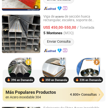
Viga de
de sección hueca
acero
rectangular, escalera, soporte de
GuangDong Lecong Steel World Electronic Commerce Co.,
aterrizaje, barandilla, balcón, edificio
Ltd.
/ Tonelada
US$ 450,00-550,00
(MOQ)
5 Montones
Guangdong, China
Desde 2025
Enviar Consulta
396 en Demanda
350 en Demanda
336 en Demanda
Más Populares Productos
4.800+ Consultas
en Acero inoxidable 304