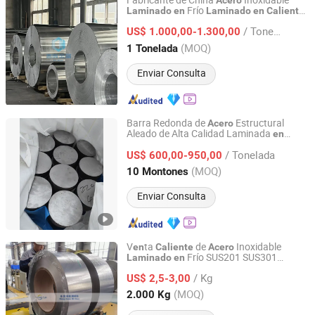
Fabricante de China
Inoxidable
Acero
Frío
Laminado
en
Laminado
en
Caliente
Shandong Chunhui Metal Products Co., Ltd.
201 304 316 309S 310S 321 430 904L
/ Tonelada
Bobina de
Inoxidable Ss
US$ 1.000,00-1.300,00
Acero
Shandong, China
Desde 2026
(MOQ)
1 Tonelada
Enviar Consulta
Barra Redonda de
Estructural
Acero
Aleado de Alta Calidad Laminada
en
Zhuoyue Machinery Parts Processing Factory
4140 4130 Scm420 20CrMoA
Caliente
/ Tonelada
US$ 600,00-950,00
Shandong, China
Desde 2026
(MOQ)
10 Montones
Enviar Consulta
V
ta
de
Inoxidable
en
Caliente
Acero
Frío SUS201 SUS301
Laminado
en
DongGuan Mixiao New Material Technology Co.,Ltd
SUS304 SUS316L
Bobina para
en
/ Kg
Aplicaciones de Equipos Médicos
US$ 2,5-3,00
Guangdong, China
Desde 2025
(MOQ)
2.000 Kg