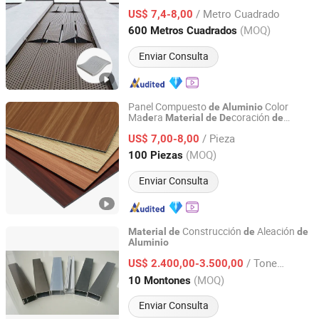
/ Metro Cuadrado
US$ 7,4-8,00
Shanghai, China
Desde 2016
(MOQ)
600 Metros Cuadrados
Enviar Consulta
Panel Compuesto
Color
de
Aluminio
Ma
ra
coración
de
Material
de
De
de
Shandong Chengge Building Materials Co., Ltd.
Edificios
/ Pieza
US$ 7,00-8,00
Shandong, China
Desde 2021
(MOQ)
100 Piezas
Enviar Consulta
Construcción
Aleación
Material
de
de
de
Aluminio
GUANGZHOU HOMI ALUMINIUM CO., LTD
/ Tonelada
US$ 2.400,00-3.500,00
Guangdong, China
Desde 2019
(MOQ)
10 Montones
Enviar Consulta