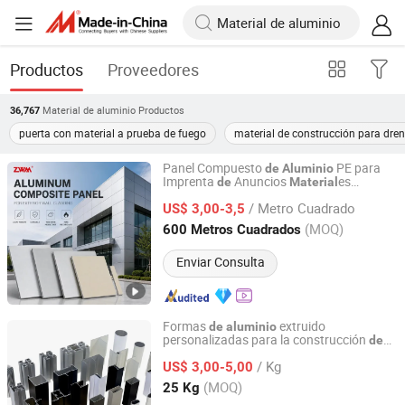
Productos
Proveedores
Material de aluminio
Productos
36,767
puerta con material a prueba de fuego
material de construcción para dren
Panel Compuesto
PE para
de
Aluminio
Imprenta
Anuncios
es
de
Material
Henan Jixiang Industry Co., Ltd.
corativos para Edificios
De
/ Metro Cuadrado
US$ 3,00-3,5
Henan, China
Desde 2017
(MOQ)
600 Metros Cuadrados
Enviar Consulta
Formas
extruido
de
aluminio
personalizadas para la construcción
de
Guangdong Jinhuahai Aluminum Co., Ltd.
perfiles
ventanas y puertas
de
/ Kg
US$ 3,00-5,00
Guangdong, China
Desde 2024
(MOQ)
25 Kg