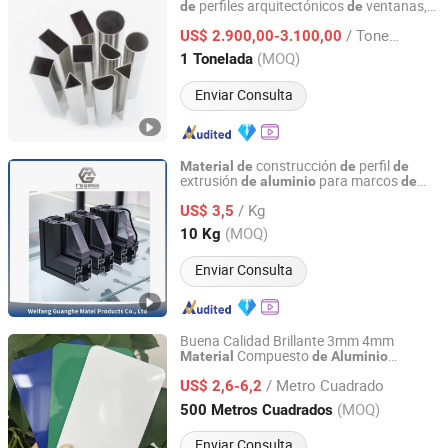
perfiles arquitectónicos
ventanas,
de
de
Shanghai Bozhong Metal Group Co., Ltd.
puertas y muros cortina
aleación
de
de
/ Tonelada
US$ 2.900,00-3.100,00
aluminio
Shanghai, China
Desde 2016
(MOQ)
1 Tonelada
Enviar Consulta
construcción
perfil
Material
de
de
de
extrusión
para marcos
de
aluminio
de
Weifang Guanghe Metal Products Co., Ltd
ventanas y puertas
/ Kg
US$ 3,5
Shandong, China
Desde 2023
(MOQ)
10 Kg
Enviar Consulta
Buena Calidad Brillante 3mm 4mm
Compuesto
Material
de
Aluminio
Linyi Xingda Aluminum & Plastic Decoration Material Co.,
Alucobonds
Ltd.
/ Metro Cuadrado
US$ 2,6-6,2
(MOQ)
500 Metros Cuadrados
Shandong, China
Desde 2016
Enviar Consulta