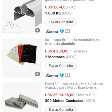
Henan Kehao Aluminum Technology Co., Ltd.
industriales con certificado SGS para sala
/ Kg
limpia
US$ 3,6-4,00
Henan, China
Desde 2026
(MOQ)
1.000 Kg
Enviar Consulta
8011 tapa
botella
es
de
material
de
lámina
de
aluminio
Zhengzhou Haomei Industrial Co., Ltd.
/ Tonelada
US$ 4.200,00
Henan, China
Desde 2008
(MOQ)
2 Montones
Enviar Consulta
Panel Sándwich
Aislante
de
Aluminio
Acústico para Muros Exteriores e
FoShan HongZan Building Materials Co., Ltd.
Interiores
es
Construcción
Material
de
/ Metro Cuadrado
US$ 25,00-35,00
Guangdong, China
Desde 2012
(MOQ)
300 Metros Cuadrados
Enviar Consulta