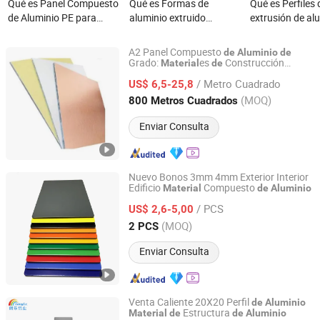
Qué es Panel Compuesto
Qué es Formas de
Qué es Perfiles 
de Aluminio PE para
aluminio extruido
extrusión de al
Imprenta de Anuncios
personalizadas para la
alta calidad pa
Materiales Decorativos
construcción de perfiles
materiales de
A2 Panel Compuesto
de
Aluminio
de
para Edificios
de ventanas y puertas
construcción d
Grado:
es
Construcción
Material
de
Guangzhou Goodsense Decorative Building Materials Co.,
Ligeros y Dura
ros Resistente al Fuego
de
ventanas y pue
Ltd.
/ Metro Cuadrado
US$ 6,5-25,8
aisladas
(MOQ)
800 Metros Cuadrados
Guangdong, China
Desde 2019
Enviar Consulta
Nuevo Bonos 3mm 4mm Exterior Interior
Edificio
Compuesto
Material
de
Aluminio
Shandong Duoshun Building Materials Technology Co.,
Ltd.
/ PCS
US$ 2,6-5,00
(MOQ)
2 PCS
Shandong, China
Desde 2017
Enviar Consulta
Venta Caliente 20X20 Perfil
de
Aluminio
Estructura
Material
de
de
Aluminio
Hunan Lang Le Technology Co., Ltd.