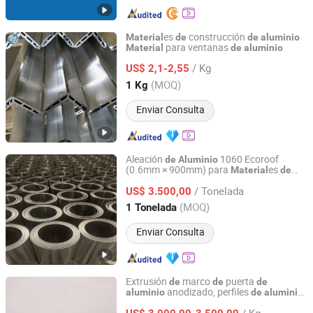
es
construcción
Material
de
de
aluminio
para ventanas
Material
de
aluminio
Shenzhen Runze Metal Technology Co., Ltd.
/ Kg
US$ 2,1-2,55
Guangdong, China
Desde 2017
(MOQ)
1 Kg
Enviar Consulta
Aleación
1060 Ecoroof
de
Aluminio
(0.6mm × 900mm) para
es
Material
de
CHANGZHOU DINGANG METAL MATERIAL CO., LTD.
Reparación
Techos
de
/ Tonelada
US$ 3.500,00
Jiangsu, China
Desde 2007
(MOQ)
1 Tonelada
Enviar Consulta
Extrusión
marco
puerta
de
de
de
anodizado, perfiles
,
aluminio
de
aluminio
FOSHAN UNITED ALUMINUM CO., LTD.
estructura
edificio
material
de
de
/ Kg