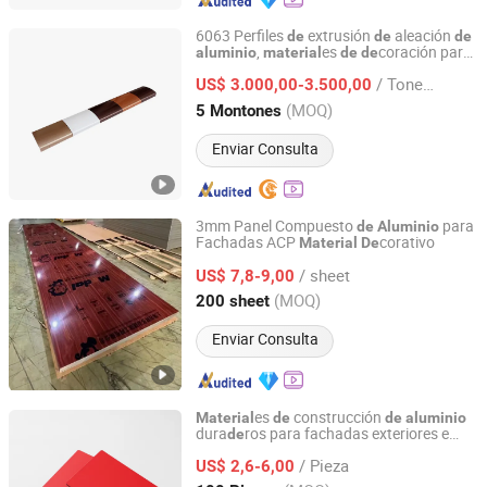
6063 Perfiles
extrusión
aleación
de
de
de
,
es
coración para
aluminio
material
de
de
Kemet New Material Technology Co., Ltd.
pintura en spray
agua
de
/ Tonelada
US$ 3.000,00-3.500,00
Shandong, China
Desde 2021
(MOQ)
5 Montones
Enviar Consulta
3mm Panel Compuesto
para
de
Aluminio
Fachadas ACP
corativo
Material
De
Shandong Alumedal New Material Co., Ltd
/ sheet
US$ 7,8-9,00
Shandong, China
Desde 2023
(MOQ)
200 sheet
Enviar Consulta
es
construcción
Material
de
de
aluminio
dura
ros para fachadas exteriores e
de
Shandong Wanya New Materials Co., Ltd.
interiores
/ Pieza
US$ 2,6-6,00