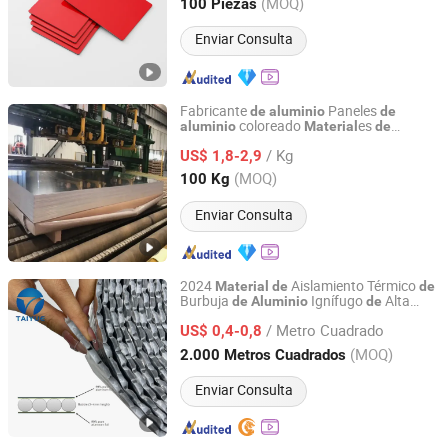
Shandong, China
Desde 2025
(MOQ)
100 Piezas
Enviar Consulta
Fabricante
Paneles
de
aluminio
de
coloreado
es
aluminio
Material
de
Wuxi Dingyu Xinda Special Steel Co., Ltd
construcción
/ Kg
US$ 1,8-2,9
Jiangsu, China
Desde 2023
(MOQ)
100 Kg
Enviar Consulta
2024
Aislamiento Térmico
Material
de
de
Burbuja
Ignífugo
Alta
de
Aluminio
de
QINGDAO TAIYUE COMPOSITE MATERIAL CO., LTD.
Calidad
/ Metro Cuadrado
US$ 0,4-0,8
Shandong, China
Desde 2019
(MOQ)
2.000 Metros Cuadrados
Enviar Consulta