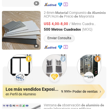
2-8mm
Compuesto
Material
de
Aluminio
ACP/Acm
Precio
Mayorista
de
de
Shanghai Gokai Industry Co., Ltd.
/ Metro Cuadrado
US$ 4,00-8,00
Shanghai, China
Desde 2015
(MOQ)
500 Metros Cuadrados
Enviar Consulta
Los más vendidos Expositores
9.999+ Poder de ventas
en Perfil de Aluminio
Ventana
observación
de
de
aluminio
de
grado laboratorio para edificios