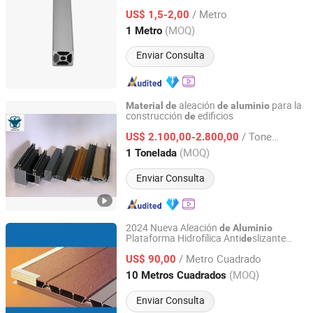
/ Metro
US$ 1,5-2,00
Hunan, China
Desde 2018
(MOQ)
1 Metro
Enviar Consulta
aleación
para la
Material
de
de
aluminio
construcción
edificios
de
Jiangxi Jinpeng Aluminium Industry Co., Ltd.
/ Tonelada
US$ 2.100,00-2.800,00
Jiangxi, China
Desde 2019
(MOQ)
1 Tonelada
Enviar Consulta
2024 Nueva Aleación
de
Aluminio
Plataforma Hidrofílica Anti
slizante
de
Qingyuan Sinogar Metal Co., Ltd.
Nuevo
Ecológico
Material
/ Metro Cuadrado
US$ 90,00
Guangdong, China
Desde 2022
(MOQ)
10 Metros Cuadrados
Enviar Consulta