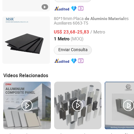
80*19mm Placa
es
de
Aluminio
Material
Auxiliares 6063-T5
Shaoxing Shangyu Mesier Metal Products Co., Ltd.
/ Metro
US$ 23,68-25,83
Zhejiang, China
Desde 2019
(MOQ)
1 Metro
Enviar Consulta
Videos Relacionados