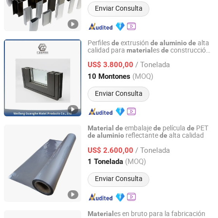
Enviar Consulta
Perfiles
extrusión
alta
de
de
aluminio
de
calidad para
es
construcción
material
de
Weifang Guanghe Metal Products Co., Ltd
ventanas y puertas aisladas
de
/ Tonelada
US$ 3.800,00
Shandong, China
Desde 2023
(MOQ)
10 Montones
Enviar Consulta
embalaje
película
PET
Material
de
de
de
reflectante
alta calidad
de
aluminio
de
Zhejiang Shuangyin Science And Technology Co., Ltd.
/ Tonelada
US$ 2.600,00
Zhejiang, China
Desde 2019
(MOQ)
1 Tonelada
Enviar Consulta
es en bruto para la fabricación
Material