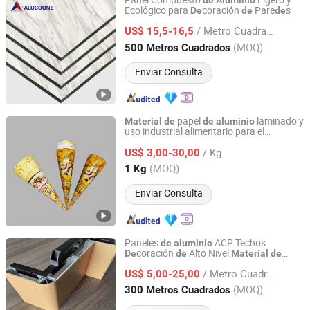
Panel Compuesto
Ligero y
de
Aluminio
Ecológico para
coración
Pare
s
De
de
de
Zhejiang Zhongbang New Metal Materials Co., Ltd.
/ Metro Cuadrado
US$ 15,5-16,5
Zhejiang, China
Desde 2020
(MOQ)
500 Metros Cuadrados
Enviar Consulta
papel
laminado y
Material
de
de
aluminio
uso industrial alimentario para el
Heli Pack Science And Technology (Qingzhou) Co., Ltd.
envasado
margarina
de
/ Kg
US$ 3,00-30,00
Shandong, China
Desde 2015
(MOQ)
1 Kg
Enviar Consulta
Paneles
ACP Techos
de
aluminio
coración
Alto Nivel
De
de
Material
de
Shandong Alserfull Construction Materials Co., Ltd.
Construcción Recubrimiento PE PVDF
/ Metro Cuadrado
US$ 5,00-25,00
Shandong, China
Desde 2025
(MOQ)
300 Metros Cuadrados