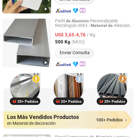
Perfil
Personalizable
de
Aluminio
Rectángulo 6063 -
Aleación
Material
de
ZYF International Commercial (Suzhou) Co., Ltd.
Precisión
de
Aluminio
de
/ Kg
US$ 3,65-4,76
Jiangsu, China
Desde 2025
(MOQ)
500 Kg
Enviar Consulta
30+ Pedidos
20+ Pedidos
20+ Pedidos
Los Más Vendidos Productos
100+ Pedidos
en Material de decoración