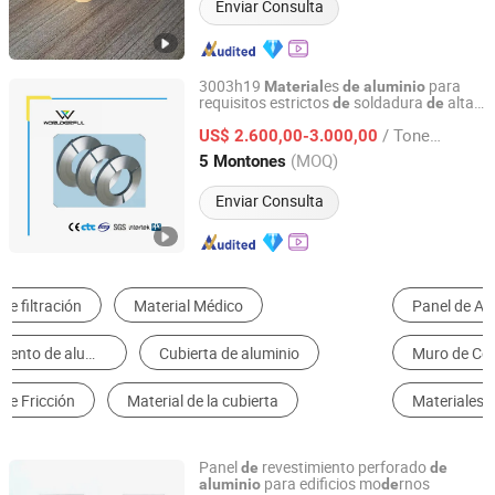
Enviar Consulta
3003h19
es
para
Material
de
aluminio
requisitos estrictos
soldadura
alta
de
de
Shanghai Wonderful Materials Factory Co., Ltd.
frecuencia barra espaciadora
de
/ Tonelada
US$ 2.600,00-3.000,00
aluminio
Shanghai, China
Desde 2022
(MOQ)
5 Montones
Enviar Consulta
Panel de Aluminio Compuesto
Perfil de Aluminio
Muro de Cortina
Papel de Aluminio
Materiales Compuestos de Embalaje
Teja
Panel
revestimiento perforado
de
de
para edificios mo
rnos
aluminio
de
Shanghai Alubang Decorative Material Co., Ltd.