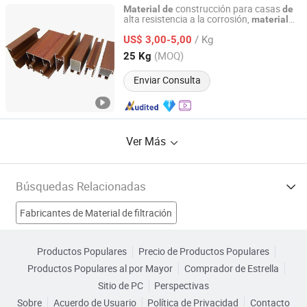
construcción para casas
Material
de
de
alta resistencia a la corrosión,
material
Guangdong Jinhuahai Aluminum Co., Ltd.
para la fabricación
ventanas
de
de
/ Kg
aleación
US$ 3,00-5,00
de
aluminio
Guangdong, China
Desde 2024
(MOQ)
25 Kg
Enviar Consulta
Ver Más
Búsquedas Relacionadas
Fabricantes de Material de filtración
Fabricantes de Material Médico
Productos Populares
Precio de Productos Populares
Productos Populares al por Mayor
Comprador de Estrella
Fabricantes de Recubrimiento de aluminio
Sitio de PC
Perspectivas
Sobre
Acuerdo de Usuario
Política de Privacidad
Contacto
Fabricantes de Cubierta de aluminio