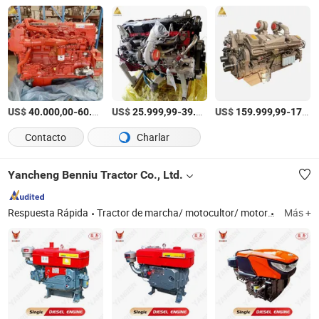
US$
-
US$
/Pieza
-
US$
/Pieza
-
40.000,00
60.000,00
25.999,99
39.999,99
159.999,99
179.999,99
Contacto
Charlar
Yancheng Benniu Tractor Co., Ltd.
Respuesta Rápida
Tractor de marcha/ motocultor/ motor
Jiangsu
Más +