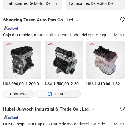
Fabricantes De Motor De Engranaje
Fabricantes De Motor Diésel
Shaoxing Tosen Auto Part Co., Ltd.
Caja de cambios, motor, anillo sincronizador del eje de engranaje, válvula solenoide, diferencial, TCU, cojinete de liberación del embrague, toma de fuerza, arnés de cables, sensor de nitrógeno y oxígeno
Más +
US$
-
/Pieza
US$
-
/Pieza
US$
-
990,00
1.200,00
1.500,00
2.200,00
1.310,00
1.520,00
Contacto
Charlar
Hubei Junvoch Industrial & Trade Co., Ltd.
ODM
Respuesta Rápida
Parte de motor diésel, parte de motor, repuesto de auto, partes de motor, motor, ensamblaje de motor diésel, partes de motor diésel, partes de motor FAW, partes de motor Weichai, partes de Shacman
Más +