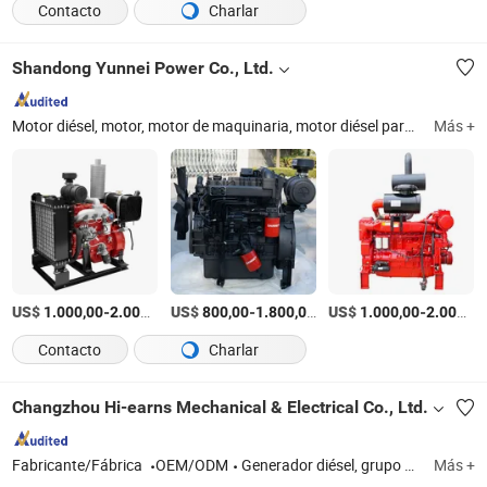
Contacto
Charlar
Shandong Yunnei Power Co., Ltd.
Motor diésel, motor, motor de maquinaria, motor diésel para generador, motor diésel para bomba de agua, motor diésel para bomba de incendio, motor diésel para tractor, motor diésel para cargadora de ruedas, generador silencioso, generador diésel
Más +
US$
-
/Pieza
US$
-
/Pieza
US$
-
1.000,00
2.000,00
800,00
1.800,00
1.000,00
2.000,00
Contacto
Charlar
Changzhou Hi-earns Mechanical & Electrical Co., Ltd.
Fabricante/Fábrica
OEM/ODM
Generador diésel, grupo electrógeno diésel, genset diésel, motor diésel, bomba de agua, generador, equipo agrícola menor, máquina de construcción
Más +