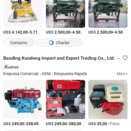
US$
-
/Pieza
US$
-
/Pieza
US$
-
4.142,00
5.714,00
2.500,00
4.500,00
2.500,00
4.500,00
Contacto
Charlar
Baoding Kundong Import and Export Trading Co., Ltd.
Empresa Comercial
OEM
Respuesta Rápida
Más +
US$
-
/Pieza
US$
-
/Pieza
US$
/Pieza
249,00
258,00
249,00
280,00
35,00