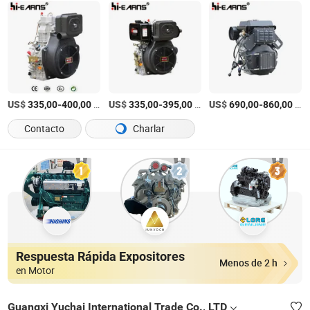
US$
-
/Pieza
US$
-
/Pieza
US$
-
/Pieza
335,00
400,00
335,00
395,00
690,00
860,00
Contacto
Charlar
Respuesta Rápida Expositores
Menos de 2 h
en Motor
Guangxi Yuchai International Trade Co., LTD