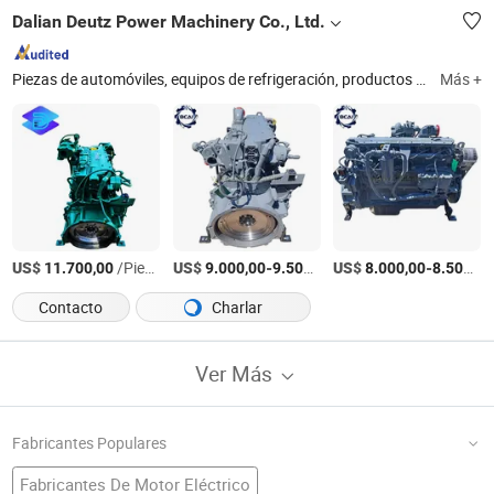
Dalian Deutz Power Machinery Co., Ltd.
Piezas de automóviles, equipos de refrigeración, productos químicos, accesorios Deutz, motor diésel, piezas de motor, Deutz
Más +
US$
/Pieza
US$
-
/Pieza
US$
-
11.700,00
9.000,00
9.500,00
8.000,00
8.500,00
Contacto
Charlar
Ver Más
Fabricantes Populares
Fabricantes De Motor Eléctrico