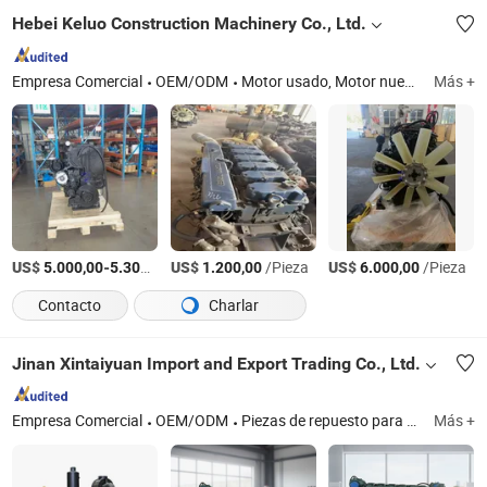
Hebei Keluo Construction Machinery Co., Ltd.
Empresa Comercial
OEM/ODM
Motor usado, Motor nuevo, Bomba de engranaje, Bomba hidráulica, Bomba de pistón, Bomba de carga, Piezas de repuesto de bomba, Transmisión final, Motor, Piezas de excavadora, Excavadora usada, Rodillo compactador, Maquinaria agrícola
Más +
US$
-
/Pieza
US$
/Pieza
US$
/Pieza
5.000,00
5.300,00
1.200,00
6.000,00
Contacto
Charlar
Jinan Xintaiyuan Import and Export Trading Co., Ltd.
Empresa Comercial
OEM/ODM
Piezas de repuesto para automóviles
Más +