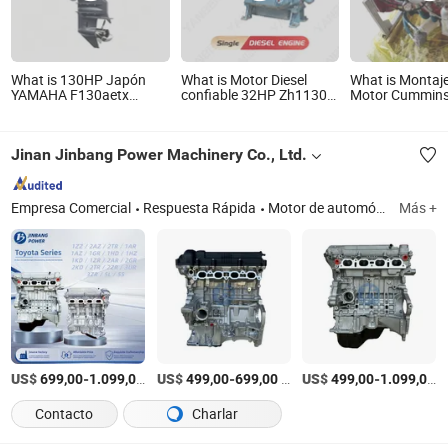
What is 130HP Japón
What is Motor Diesel
What is Montaj
YAMAHA F130aetx
confiable 32HP Zh1130
Motor Cummin
Motor fuera de borda
para maquinaria pesada
77493289 X12 
para barco en venta
de Motor Diesel 
para Maquinari
Jinan Jinbang Power Machinery Co., Ltd.
Construcción
Excavadora Fáb
Empresa Comercial
Respuesta Rápida
Motor de automóvil
Más +
US$
-
/Pieza
US$
-
/Pieza
US$
-
/
699,00
1.099,00
499,00
699,00
499,00
1.099,00
Contacto
Charlar