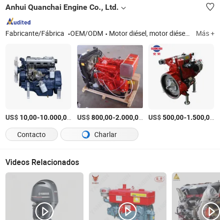
Anhui Quanchai Engine Co., Ltd.
Fabricante/Fábrica
OEM/ODM
Motor diésel, motor diésel multicilindro, motor generador, motor de bomba de incendios, motor de vehículo y camión, motor de cosechadora y tractor, piezas de repuesto, motor de maquinaria de construcción, motor de montacargas
Más +
US$
-
/Pieza
US$
-
/Pieza
US$
-
/
10,00
10.000,00
800,00
2.000,00
500,00
1.500,00
Contacto
Charlar
Videos Relacionados