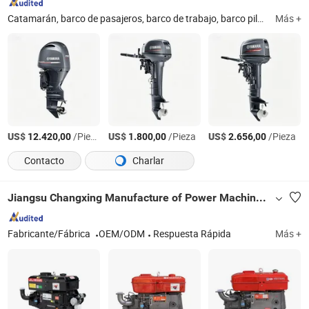
Catamarán, barco de pasajeros, barco de trabajo, barco piloto, barco de placer, barco de pesca, barco de patrulla, barco panga, barco de aluminio, fibra de vidrio y acero, motor fuera de borda
Más +
US$
/Pieza
US$
/Pieza
US$
/Pieza
12.420,00
1.800,00
2.656,00
Contacto
Charlar
Jiangsu Changxing Manufacture of Power Machinery Co., Ltd
Fabricante/Fábrica
OEM/ODM
Respuesta Rápida
Más +