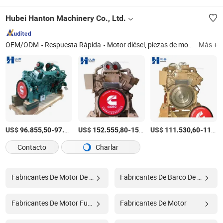
Hubei Hanton Machinery Co., Ltd.
OEM/ODM
Respuesta Rápida
Motor diésel, piezas de motor diésel, motor de camión, motor marino
Más +
US$
-
US$
/Set
-
US$
/Set
-
96.855,50
97.022,90
152.555,80
153.842,60
111.530,60
112.729,90
Contacto
Charlar
Fabricantes De Motor De Turbina
Fabricantes De Barco De Motor
Fabricantes De Motor Fuera De Borda Barco
Fabricantes De Motor