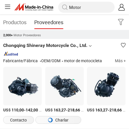
Productos
Proveedores
Motor Proveedores
2,000+
Chongqing Shineray Motorcycle Co., Ltd.
Fabricante/Fábrica
OEM/ODM
motor de motocicleta
Más +
US$
-
/Pieza
US$
-
/Pieza
US$
-
/Pieza
110,00
142,00
163,27
218,66
163,27
218,66
Contacto
Charlar