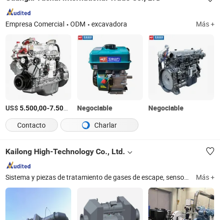
Empresa Comercial
ODM
excavadora
Más +
US$
-
/Pieza
Negociable
Negociable
5.500,00
7.500,00
Contacto
Charlar
Kailong High-Technology Co., Ltd.
Sistema y piezas de tratamiento de gases de escape, sensor de urea y piezas, catalizador, bomba de urea
Más +