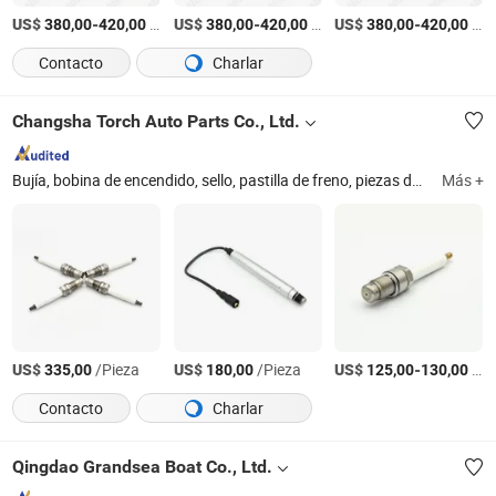
US$
-
/Pieza
US$
-
/Pieza
US$
-
/Pieza
380,00
420,00
380,00
420,00
380,00
420,00
Contacto
Charlar
Changsha Torch Auto Parts Co., Ltd.
Bujía, bobina de encendido, sello, pastilla de freno, piezas de encendido, equipo y repuestos de planta de energía, generadores de gas, piezas de motor, filtro
Más +
US$
/Pieza
US$
/Pieza
US$
-
/pieces
335,00
180,00
125,00
130,00
Contacto
Charlar
Qingdao Grandsea Boat Co., Ltd.