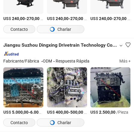
US$
-
/Pieza
US$
-
/Pieza
US$
-
/Pieza
240,00
270,00
240,00
270,00
240,00
270,00
Contacto
Charlar
Jiangsu Suzhou Dingxing Drivetrain Technology Co., Ltd.
Fabricante/Fábrica
ODM
Respuesta Rápida
Más +
US$
-
/Pieza
US$
-
/Pieza
US$
/Pieza
5.000,00
6.000,00
400,00
500,00
2.500,00
Contacto
Charlar