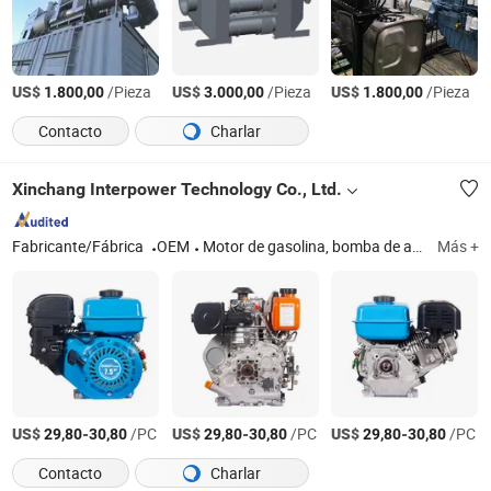
US$
/Pieza
US$
/Pieza
US$
/Pieza
1.800,00
3.000,00
1.800,00
Contacto
Charlar
Xinchang Interpower Technology Co., Ltd.
Fabricante/Fábrica
OEM
Motor de gasolina, bomba de agua de gasolina, generador de gasolina, cultivador, cortadora de césped, pulverizadores
Más +
US$
-
/PC
US$
-
/PC
US$
-
/PC
29,80
30,80
29,80
30,80
29,80
30,80
Contacto
Charlar