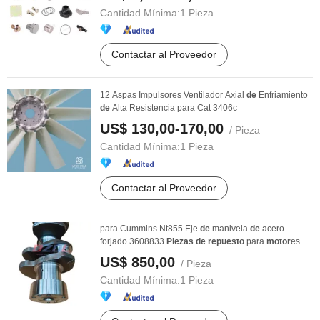
Cantidad Mínima:
1 Pieza
Contactar al Proveedor
12 Aspas Impulsores Ventilador Axial
de
Enfriamiento
de
Alta Resistencia para Cat 3406c
US$ 130,00-170,00
/ Pieza
Cantidad Mínima:
1 Pieza
Contactar al Proveedor
para Cummins Nt855 Eje
de
manivela
de
acero
forjado 3608833
Piezas
de
repuesto
para
motor
es
diésel ...
US$ 850,00
/ Pieza
Cantidad Mínima:
1 Pieza