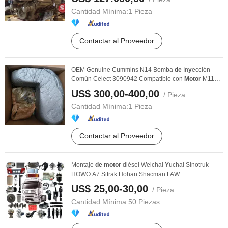
Cantidad Mínima:
1 Pieza
Contactar al Proveedor
OEM Genuine Cummins N14 Bomba
de
In
y
ección
Común Celect 3090942 Compatible con
Motor
M11
N14 L10 ISM ...
US$ 300,00-400,00
/ Pieza
Cantidad Mínima:
1 Pieza
Contactar al Proveedor
Montaje
de
motor
diésel Weichai
Y
uchai Sinotruk
HOWO A7 Sitrak Hohan Shacman FAW
Dongfeng/Wp12/Wp10 ...
US$ 25,00-30,00
/ Pieza
Cantidad Mínima:
50 Piezas