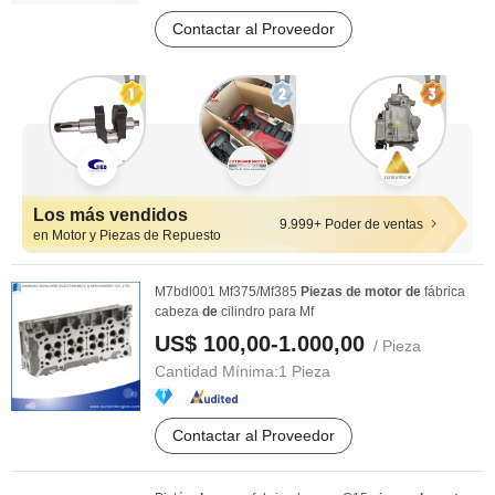
Contactar al Proveedor
Los más vendidos
9.999+ Poder de ventas
en Motor y Piezas de Repuesto
M7bdl001 Mf375/Mf385
Piezas
de
motor
de
fábrica
cabeza
de
cilindro para Mf
US$ 100,00-1.000,00
/ Pieza
Cantidad Mínima:
1 Pieza
Contactar al Proveedor