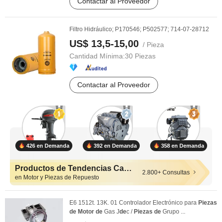
Contactar al Proveedor
Filtro Hidráulico; P170546; P502577; 714-07-28712
US$ 13,5-15,00
/ Pieza
Cantidad Mínima:
30 Piezas
Contactar al Proveedor
426 en Demanda
392 en Demanda
358 en Demanda
Productos de Tendencias Calientes
2.800+ Consultas
en Motor y Piezas de Repuesto
E6 1512t. 13K. 01 Controlador Electrónico para
Piezas
de
Motor
de
Gas J
de
c /
Piezas
de
Grupo ...