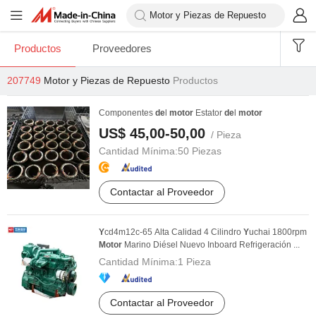
Productos
Proveedores
207749
Motor y Piezas de Repuesto
Productos
Componentes
de
l
motor
Estator
de
l
motor
US$ 45,00-50,00
/ Pieza
Cantidad Mínima:
50 Piezas
Contactar al Proveedor
Y
cd4m12c-65 Alta Calidad 4 Cilindro
Y
uchai 1800rpm
Motor
Marino Diésel Nuevo Inboard Refrigeración ...
Cantidad Mínima:
1 Pieza
Contactar al Proveedor