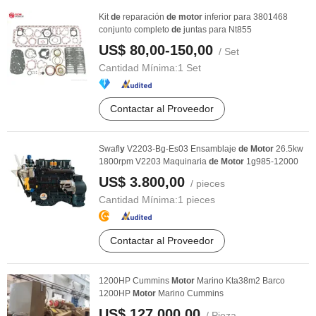
Kit
de
reparación
de
motor
inferior para 3801468
conjunto completo
de
juntas para Nt855
US$ 80,00-150,00
/ Set
Cantidad Mínima:
1 Set
Contactar al Proveedor
Swafl
y
V2203-Bg-Es03 Ensamblaje
de
Motor
26.5kw
1800rpm V2203 Maquinaria
de
Motor
1g985-12000
US$ 3.800,00
/ pieces
Cantidad Mínima:
1 pieces
Contactar al Proveedor
1200HP Cummins
Motor
Marino Kta38m2 Barco
1200HP
Motor
Marino Cummins
US$ 127.000,00
/ Pieza