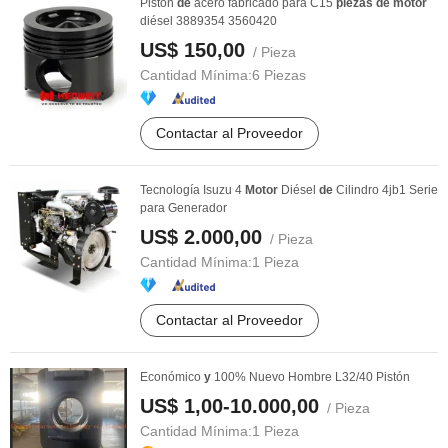
Pistón
de
acero fabricado para C15
piezas
de
motor
diésel 3889354 3560420
US$ 150,00
/ Pieza
Cantidad Mínima:
6 Piezas
Contactar al Proveedor
Tecnología Isuzu 4
Motor
Diésel
de
Cilindro 4jb1 Serie
para Generador
US$ 2.000,00
/ Pieza
Cantidad Mínima:
1 Pieza
Contactar al Proveedor
Económico
y
100% Nuevo Hombre L32/40 Pistón
US$ 1,00-10.000,00
/ Pieza
Cantidad Mínima:
1 Pieza