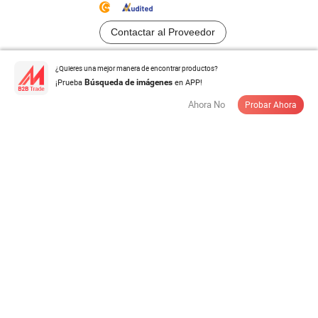
Contactar al Proveedor
¿Quieres una mejor manera de encontrar productos?
Buji de chispa de cámara de precombustión industrial
¡Prueba
en APP!
Búsqueda de imágenes
(original de Alemania) ...
US$ 69,00-99,00
Ahora No
Probar Ahora
/ Pieza
Cantidad Mínima:
10 Piezas
Contactar al Proveedor
12V 55A Alternador de una sola ranura OE
82989529/Mg618/Aak4380/11203536 para ...
US$ 100,00
/ Pieza
Cantidad Mínima:
1 Pieza
Contactar al Proveedor