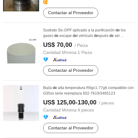
Contactar al Proveedor
Sustrato Sic-DPF aplicado a la purificación
de
los
gases
de
escape
de
l vehículo
de
spués
de
ser ...
US$ 70,00
/ Pieza
Cantidad Mínima:
1 Pieza
Contactar al Proveedor
Bujía
de
alta temperatura R6gc1-77g6 compatible con
G35xx serie reemplaza 602-7619/3465123
US$ 125,00-130,00
/ pieces
Cantidad Mínima:
4 pieces
Contactar al Proveedor