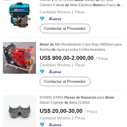
Y
uchai
Y
c178f
Y
c186f
Motor
Diésel
de
Un Solo
Cilindro 4 Venta
de
Moto Eléctrica
Motor
es Fuera
de
...
Cantidad Mínima:
1 Pieza
Contactar al Proveedor
Motor
de
Alto Rendimiento Color Rojo 3000rpm para
Bomba
de
Agua
y
Lucha Contra Incendios
US$ 800,00-2.000,00
/ Pieza
Cantidad Mínima:
1 Pieza
Contactar al Proveedor
NTA855 NT855
Piezas
de
Repuesto
para
Motor
Diésel Cojinete
de
Biela 214950
US$ 20,00-30,00
/ Pieza
Cantidad Mínima:
1 Pieza