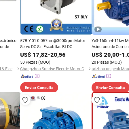
lectrónico
57BIY 01 0.057nm@3000rpm Motor
Ye3-160m-4-11kw Mot
or de
Servo DC Sin Escobillas BLDC
Asíncrono de Corrient
ianas /
de Alta Eficiencia P
US$
17,82
-
20,56
US$
20,00
-
1.
50 Piezas
(MOQ)
20 Piezas
(MOQ)
Hangzhou Wistar Mechanical & Electric Technology Co., Ltd.
Changzhou Sunrise Electric Motor Co., Ltd.
taizhou up peak Moto
Enviar Consulta
Enviar Consulta