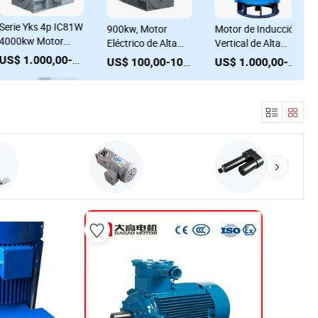
1000kw, 4p, 3.3kv
10000V Motor
Motor de Inducción
ción
1400kw, Moto
Eléctrico, 355kw
Compacto de Alta
US$ 100,00-100.000,00
Enfriamiento 
hasta 20MW
US$ 100,00-100.000,00
Tensión para
Alta Tensión 
US$ 1.000,00-100.000,00
Ardillas
kw,
Ventilador, 6