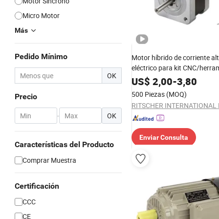
Motor Síncrono
Micro Motor
Más
Pedido Mínimo
Motor híbrido de corriente al
eléctrico para kit CNC/herra
OK
eléctrica
US$
2,00
-
3,80
500 Piezas
(MOQ)
Precio
RITSCHER INTERNATIONAL 
-
OK
Enviar Consulta
Características del Producto
Comprar Muestra
Certificación
CCC
CE