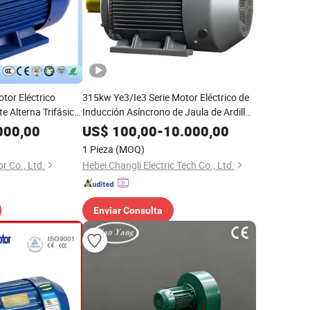
or Eléctrico
315kw Ye3/Ie3 Serie Motor Eléctrico de
e Alterna Trifásico
Inducción Asíncrono de Jaula de Ardilla
remium
(certificación CE CCC)
000,00
US$
100,00
-
10.000,00
1 Pieza
(MOQ)
r Co., Ltd.
Hebei Changli Electric Tech Co., Ltd.
Enviar Consulta