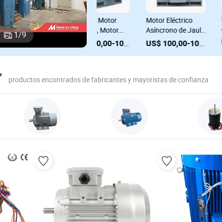
Serie Yks 4p IC81W
900kw, Motor
Motor de Induc
4000kw Motor
ula
Eléctrico de Alta
Vertical de Alta
1
/
9
Eléctrico Hv
Tensión VFD para
Tensión, V1,
US$ 1.000,00-100.000,00
US$ 100,00-100.000,00
US$ 100,00-100.000,00
(Marco 630) 6.6kv
Molino, Yspkk-560-
Ylkk355-4-200
6-900kw con
6300V
Variador de
"
productos encontrados de fabricantes y mayoristas de confianza
Velocidad