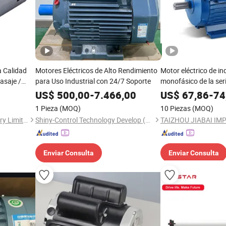
a Calidad
Motores Eléctricos de Alto Rendimiento
Motor eléctrico de i
asaje /
para Uso Industrial con 24/7 Soporte
monofásico de la ser
marco de 71 a 132)
US$
500,00
-
7.466,00
US$
67,86
-
74
1 Pieza
(MOQ)
10 Piezas
(MOQ)
Wuhan Ruich Greatup Industry Limited
Shiny-Control Technology Develop (Beijing) Co., Ltd.
Enviar Consulta
Enviar Consulta