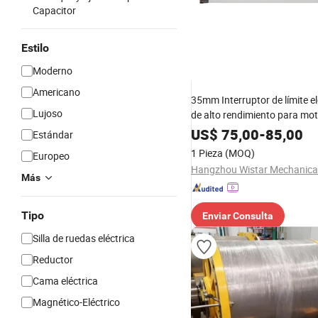
Capacitor
Estilo
Moderno
Americano
35mm Interruptor de límite e
Lujoso
de alto rendimiento para mot
corriente continua para pers
US$
75,00
-
85,00
Estándar
estores / pantalla enrollable
1 Pieza
(MOQ)
Europeo
Más
Tipo
Enviar Consulta
Silla de ruedas eléctrica
Reductor
Cama eléctrica
Magnético-Eléctrico