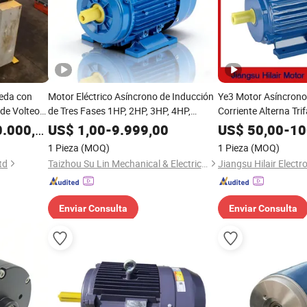
ueda con
Motor Eléctrico Asíncrono de Inducción
Ye3 Motor Asíncrono 
de Volteo
de Tres Fases 1HP, 2HP, 3HP, 4HP,
Corriente Alterna Tri
5.5HP, 7.5HP, 10HP, 15HP, 20HP, 25HP,
Eficiencia Premium
.000,00
US$
1,00
-
9.999,00
US$
50,00
-
10
30HP, 40HP, 50HP, 60HP, 75HP, 100HP
1 Pieza
(MOQ)
1 Pieza
(MOQ)
Ye2 Ye3 380V
td
Taizhou Su Lin Mechanical & Electrical Co. , Ltd.
Enviar Consulta
Enviar Consulta