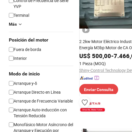
Control de Frecuencia de Serie
YVP
Terminal
Más
Posición del motor
2.2kw Motor Eléctrico Industr
Energía M3bp Motor de CA Or
Fuera de borda
Uso Pesado
US$
500,00
-
7.466
Interior
1 Pieza
(MOQ)
Modo de inicio
Arranque y-δ
Enviar Consulta
Arranque Directo en Línea
Arranque de Frecuencia Variable
Arranque Auto-inducción con
Tensión Reducida
Monofásico Motor Asíncrono del
Arranque y Ejecución por