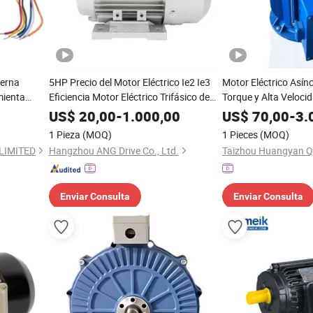
terna
5HP Precio del Motor Eléctrico Ie2 Ie3
Motor Eléctrico Asín
mienta
Eficiencia Motor Eléctrico Trifásico de
Torque y Alta Veloci
Corriente Alterna
Variable de Fase par
US$
20,00
-
1.000,00
US$
70,00
-
3.
Máquina
1 Pieza
(MOQ)
1 Pieces
(MOQ)
LIMITED
Hangzhou ANG Drive Co., Ltd.
Enviar Consulta
Enviar Consulta