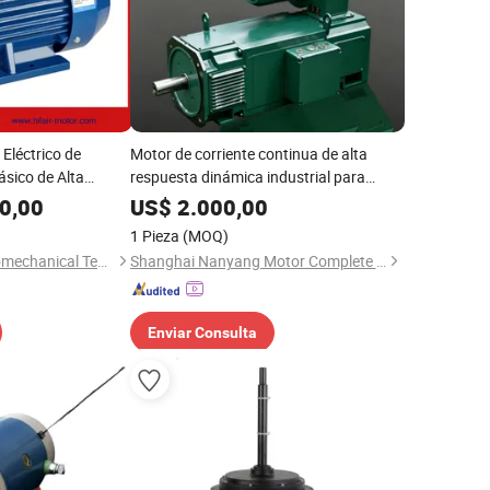
Eléctrico de
Motor de corriente continua de alta
fásico de Alta
respuesta dinámica industrial para
molinos de acero
0,00
US$
2.000,00
1 Pieza
(MOQ)
Jiangsu Hilair Electromechanical Technology Co., Ltd.
Shanghai Nanyang Motor Complete Equipment Co., Ltd.
Enviar Consulta