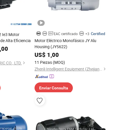
Certified
EAC certificado
+3
2 Ie3 Motor
de Alta Eficiencia
Motor Eléctrico Monofásico JY Alu
Housing (JY5622)
,00
US$
1,00
11 Piezas
(MOQ)
C CO., LTD.
Zhenli Intelligent Equipment (Zhejiang) Co., Ltd.
Enviar Consulta