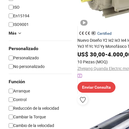
ISO
En15194
ISO9001
Más
Certified
Nuevo Diseño Y2 Ie2 Ie3 Ie4 
Ye3 Yl Yc Ycl Yy Monofásico T
Personalizado
Asincrónico Inducción Eléctr
US$
30,00
-
4.000,0
Personalizado
para Bomba Compresor Red
10 Piezas
(MOQ)
Ventilador Soplador
No personalizado
Función
Enviar Consulta
Arranque
Control
Reducción de la velocidad
Cambiar la Torque
Cambio de la velocidad