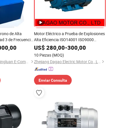
crono de Alta
Motor Eléctrico a Prueba de Explosiones
dad 3 de Frecuencia
Alta Eficiencia ISO14001 ISO9000
a Herramientas de
certificado de seguridad
000,00
US$
280,00
-
300,00
10 Piezas
(MOQ)
Taizhou Huangyan Qingluan E-Commerce Firm
Zhejiang Dagao Electric Motor Co., Ltd.
Enviar Consulta