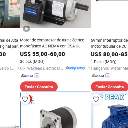
Motor de compresor de aire eléctrico
ial de Alta
59mm Interruptor de 
monofásico AC NEMA con CSA UL
iginal para
motor tubular de CC 
persiana enrollable, 
US$
55,00
-
60,00
,00
US$
80,00
-
85
36 pcs
(MOQ)
1 Pieza
(MOQ)
Cixi Waylead Electric Motor Manufacturing Co., Ltd.
Shiny-Control Technology Develop (Beijing) Co., Ltd.
Enviar Consulta
Enviar Consulta