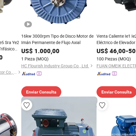
16kw 3000rpm Tipo de Disco Motor de
Venta Caliente Ie1 Ie
Ie5 Sra Ye2
Imán Permanente de Flujo Axial
Eléctrico de Elevador 
rifásico
US$
1.000,00
US$
46,00
-
50
ico Motor
0
1 Pieza
(MOQ)
100 Piezas
(MOQ)
uctor
HC Flourish Industry Group Co., Ltd.
FUAN OMEIK ELECTRI
Zhejiang Quanda Electric motor Co., Ltd.
Enviar Consulta
Enviar Consulta