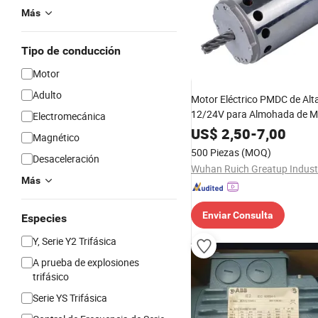
Más
Tipo de conducción
Motor
Adulto
Motor Eléctrico PMDC de Alt
12/24V para Almohada de M
Electromecánica
Chaleco
US$
2,50
-
7,00
Magnético
500 Piezas
(MOQ)
Desaceleración
Más
Enviar Consulta
Especies
Y, Serie Y2 Trifásica
A prueba de explosiones
trifásico
Serie YS Trifásica