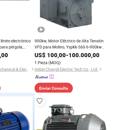
límite electrónico
900kw, Motor Eléctrico de Alta Tensión
para pérgola,
VFD para Molino, Yspkk-560-6-900kw
puerta enrollable
con Variador de Velocidad
,00
US$
100,00
-
100.000,00
1 Pieza
(MOQ)
Hangzhou Wistar Mechanical & Electric Technology Co., Ltd.
Hebei Changli Electric Tech Co., Ltd.
Enviar Consulta