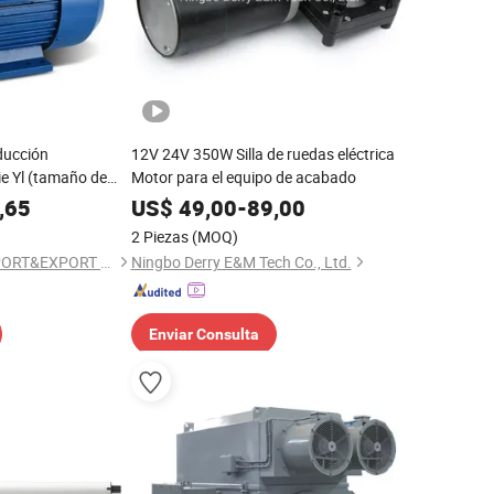
nducción
12V 24V 350W Silla de ruedas eléctrica
ie Yl (tamaño de
Motor para el equipo de acabado
,65
US$
49,00
-
89,00
2 Piezas
(MOQ)
TAIZHOU JIABAI IMPORT&EXPORT CO., LTD.
Ningbo Derry E&M Tech Co., Ltd.
Enviar Consulta