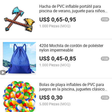
Hacha de PVC inflable portátil para
piscina de verano, juguete para niños
para jugar en el agua
US$
0,65
-
0,95
FOB
1.000 Piezas
(MOQ)
420d Mochila de cordón de poliéster
nylon impermeable
US$
0,45
-
0,85
FOB
1.000 Piezas
(MOQ)
Bolas de playa inflables de PVC para
juegos en la piscina, juguetes clásicos
inflables para fiestas, suministros y
US$
0,30
fiestas de verano
FOB
5.000 Piezas
(MOQ)