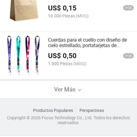
US$
0,15
FOB
10.000 Piezas
(MOQ)
Cuerdas para el cuello con diseño de
cielo estrellado, portatarjetas de
identificación y llaves desmontables
US$
0,50
con hebilla de liberación para maestros
FOB
y adolescentes
1.000 Piezas
(MOQ)
Ver Más
Productos Populares
Perspectivas
Copyright © 2026 Focus Technology Co., Ltd. Todos los derechos
reservados.