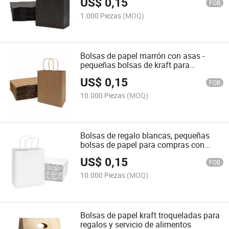
US$
0,15
FOB
1.000 Piezas
(MOQ)
Bolsas de papel marrón con asas -
pequeñas bolsas de kraft para
compras, tote de regalo para
US$
0,15
manualidades
FOB
10.000 Piezas
(MOQ)
Bolsas de regalo blancas, pequeñas
bolsas de papel para compras con
asas, tote de kraft
US$
0,15
FOB
10.000 Piezas
(MOQ)
Bolsas de papel kraft troqueladas para
regalos y servicio de alimentos