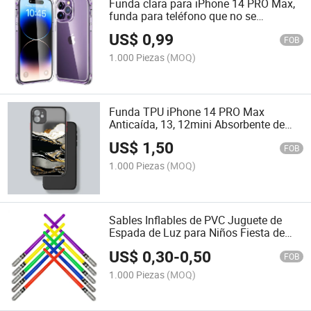
Funda clara para iPhone 14 PRO Max,
funda para teléfono que no se
amarillenta para iPhone 14 PRO Max
US$
0,99
clara con cubierta delgada y
FOB
parachoques a prueba de golpes
1.000 Piezas
(MOQ)
Funda TPU iPhone 14 PRO Max
Anticaída, 13, 12mini Absorbente de
Choques
US$
1,50
FOB
1.000 Piezas
(MOQ)
Sables Inflables de PVC Juguete de
Espada de Luz para Niños Fiesta de
Cumpleaños
US$
0,30
-
0,50
FOB
1.000 Piezas
(MOQ)