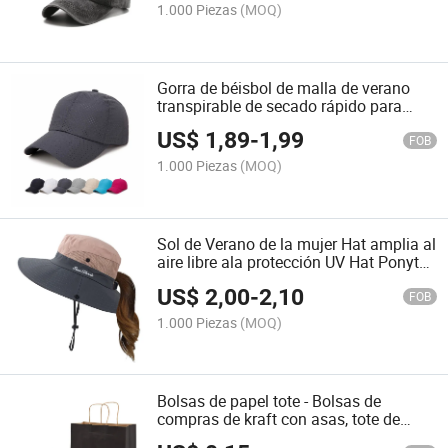
1.000 Piezas
(MOQ)
Gorra de béisbol de malla de verano
transpirable de secado rápido para
deportes y running, gorra trucker para
US$
1,89
-
1,99
hombres y mujeres
FOB
1.000 Piezas
(MOQ)
Sol de Verano de la mujer Hat amplia al
aire libre ala protección UV Hat Ponytail
Tapa de la cuchara plegable de playa,
US$
2,00
-
2,10
excursiones de pesca
FOB
1.000 Piezas
(MOQ)
Bolsas de papel tote - Bolsas de
compras de kraft con asas, tote de
regalo para manualidades