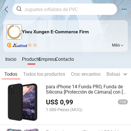
Yiwu Xungen E-Commerce Firm
Más
Inicio
Producto
Empresa
Contacto
Todos
Todos los productos
Croc encantos
Bolsas
Ac
para iPhone 14 Funda PRO, Funda de
Silicona [Protección de Cámara] con [2
Protectores de Pantalla], Forro de
US$
0,99
Microfibra Suave Antirayaduras por
FOB
Dentro, 6.1 Pulgadas, Negro
1.000 Piezas
(MOQ)