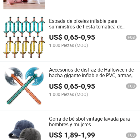
Espada de píxeles inflable para
suministros de fiesta temática de
cumpleaños y Halloween
US$
0,65
-
0,95
FOB
1.000 Piezas
(MOQ)
Accesorios de disfraz de Halloween de
hacha gigante inflable de PVC, armas,
props para escenario, juguete,
US$
0,65
-
0,95
decoración para fiesta temática, juego
FOB
deportivo al aire libre, piscina
1.000 Piezas
(MOQ)
Gorra de béisbol vintage lavada para
hombres y mujeres
US$
1,89
-
1,99
FOB