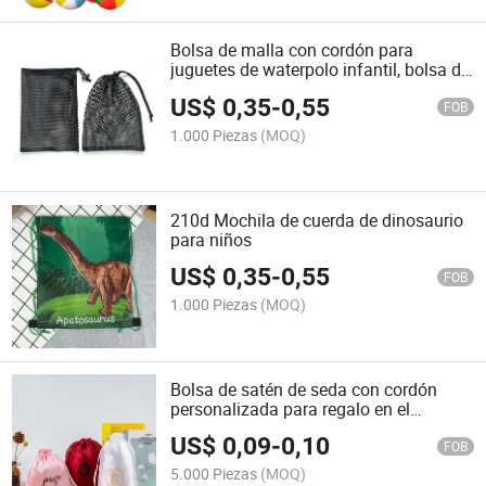
Bolsa de malla con cordón para
juguetes de waterpolo infantil, bolsa de
almacenamiento de malla con sujeción
US$
0,35
-
0,55
de tela
FOB
1.000 Piezas
(MOQ)
210d Mochila de cuerda de dinosaurio
para niños
US$
0,35
-
0,55
FOB
1.000 Piezas
(MOQ)
Bolsa de satén de seda con cordón
personalizada para regalo en el
mercado mayorista
US$
0,09
-
0,10
FOB
5.000 Piezas
(MOQ)