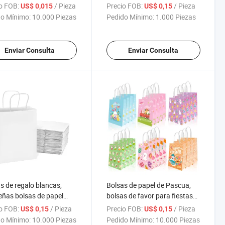
joyería, bolsas de
tote de regalo para
o FOB:
/ Pieza
Precio FOB:
/ Pieza
US$ 0,015
US$ 0,15
elos para Navidad,
manualidades
o Mínimo:
10.000 Piezas
Pedido Mínimo:
1.000 Piezas
s para fiestas de boda,
s de organza de colores
os
Enviar Consulta
Enviar Consulta
s de regalo blancas,
Bolsas de papel de Pascua,
ñas bolsas de papel
bolsas de favor para fiestas
compras con asas, tote
de Pascua, bolsas de regalo
o FOB:
/ Pieza
Precio FOB:
/ Pieza
US$ 0,15
US$ 0,15
aft
de Pascua, bolsas para la
o Mínimo:
10.000 Piezas
Pedido Mínimo:
10.000 Piezas