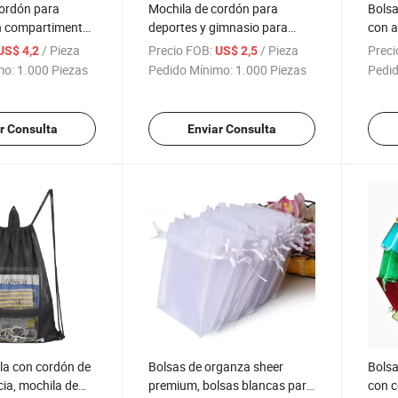
cordón para
Mochila de cordón para
Bolsa
n compartimento
deportes y gimnasio para
con a
s y dos
mujeres, hombres y niños,
supe
/ Pieza
Precio FOB:
/ Pieza
Preci
US$ 4,2
US$ 2,5
s
tamaño grande con
bolsa
mo:
1.000 Piezas
Pedido Mínimo:
1.000 Piezas
Pedid
cremallera y bolsillos de malla
bolsa
para botella de agua
bols
lavab
r Consulta
Enviar Consulta
la con cordón de
Bolsas de organza sheer
Bolsa
cia, mochila de
premium, bolsas blancas para
con c