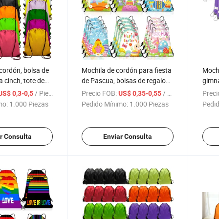
cordón, bolsa de
Mochila de cordón para fiesta
Mochi
 cinch, tote de
de Pascua, bolsas de regalo
gimna
sa de
coloridas, bolsas reutilizables
bolsa
/ Pieza
Precio FOB:
/ Pieza
Preci
US$ 0,3-0,5
US$ 0,35-0,55
nto de poliéster
de favor para fiestas en
para 
mo:
1.000 Piezas
Pedido Mínimo:
1.000 Piezas
Pedid
o y viajes
cantidad para Pascua,
cumpleaños, suministros para
bodas
r Consulta
Enviar Consulta