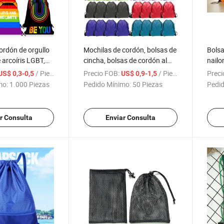
ordón de orgullo
Mochilas de cordón, bolsas de
Bolsa
 arcoíris LGBT,
cincha, bolsas de cordón al
nailo
imnasio, bolsa de
por mayor, bolsa deportiva de
perso
/ Pieza
Precio FOB:
/ Pieza
Preci
US$ 0,3-0,5
US$ 0,9-1,5
viajes, regalos
nylon
mo:
1.000 Piezas
Pedido Mínimo:
50 Piezas
Pedid
r Consulta
Enviar Consulta