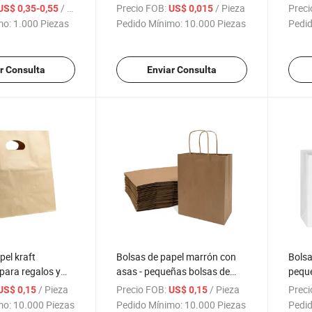
co de cuerdas
favores de boda con cordón,
para 
/ Pieza
Precio FOB:
/ Pieza
Preci
US$ 0,35-0,55
US$ 0,015
para botella de
bolsas de regalo para joyería
caram
mo:
1.000 Piezas
Pedido Mínimo:
10.000 Piezas
Pedid
lo frontal para
para fiestas, joyería, Navidad,
bolsa
bol, baloncesto,
festivales, jabones de baño,
bolsa
mnasio, natación
organización de maquillaje
mixt
r Consulta
Enviar Consulta
pel kraft
Bolsas de papel marrón con
Bolsa
para regalos y
asas - pequeñas bolsas de
peque
alimentos
kraft para compras, tote de
para 
/ Pieza
Precio FOB:
/ Pieza
Preci
US$ 0,15
US$ 0,15
regalo para manualidades
de kr
mo:
10.000 Piezas
Pedido Mínimo:
10.000 Piezas
Pedid