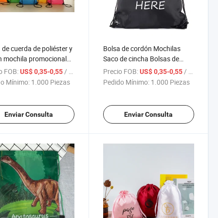
 de cuerda de poliéster y
Bolsa de cordón Mochilas
n mochila promocional
Saco de cincha Bolsas de
nalizada para niños
tirón
o FOB:
/ Pieza
Precio FOB:
/ Pieza
US$ 0,35-0,55
US$ 0,35-0,55
o Mínimo:
1.000 Piezas
Pedido Mínimo:
1.000 Piezas
Enviar Consulta
Enviar Consulta