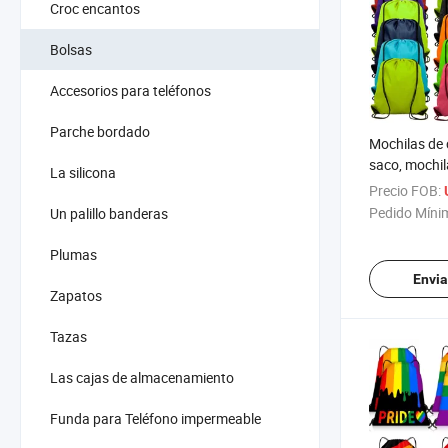
Croc encantos
Bolsas
Accesorios para teléfonos
Parche bordado
Mochilas de 
saco, mochila
La silicona
deporte, bol
Precio FOB:
almacenamie
Pedido Míni
Un palillo banderas
para gimnasi
Plumas
Envia
Zapatos
Tazas
Las cajas de almacenamiento
Funda para Teléfono impermeable