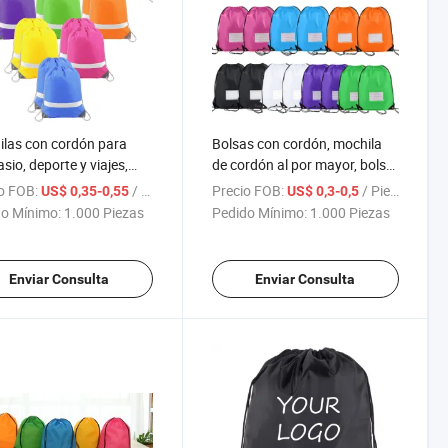
las con cordón para
Bolsas con cordón, mochila
sio, deporte y viajes,
de cordón al por mayor, bolsa
s de cuerda reflectantes
de gimnasio deportiva para
o FOB:
/ Pieza
Precio FOB:
/ Pieza
US$ 0,35-0,55
US$ 0,3-0,5
personalizar
personalizar con memo
o Mínimo:
1.000 Piezas
Pedido Mínimo:
1.000 Piezas
escrito a mano
Enviar Consulta
Enviar Consulta