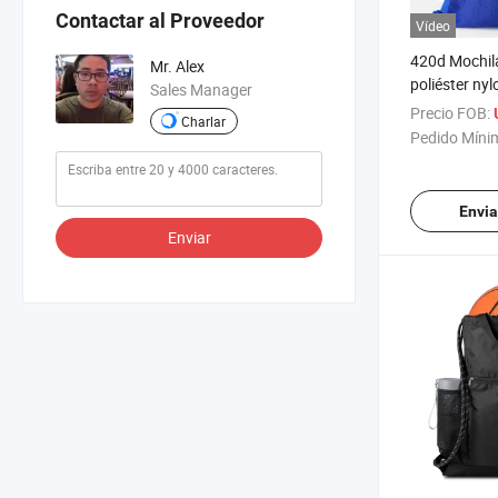
Contactar al Proveedor
Vídeo
420d Mochil
Mr. Alex
poliéster ny
Sales Manager
Precio FOB:
Charlar
Pedido Míni
Envia
Enviar