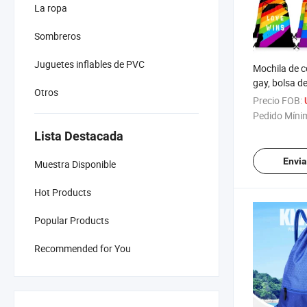
La ropa
Sombreros
Juguetes inflables de PVC
Mochila de c
gay, bolsa de
Otros
mochila de g
Precio FOB:
playa, yoga, 
Pedido Míni
escolares
Lista Destacada
Envia
Muestra Disponible
Hot Products
Popular Products
Recommended for You