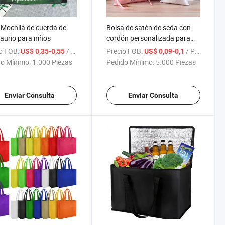
Mochila de cuerda de
Bolsa de satén de seda con
aurio para niños
cordón personalizada para
regalo en el mercado
o FOB:
/ Pieza
Precio FOB:
/ Pieza
US$ 0,35-0,55
US$ 0,09-0,1
mayorista
o Mínimo:
1.000 Piezas
Pedido Mínimo:
5.000 Piezas
Enviar Consulta
Enviar Consulta