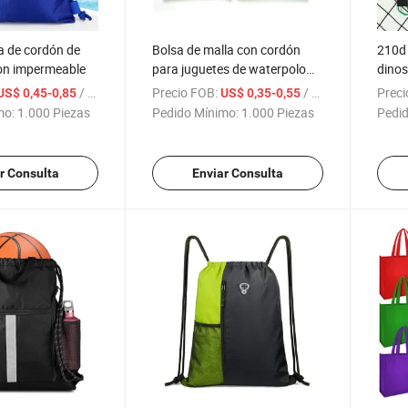
a de cordón de
Bolsa de malla con cordón
210d 
lon impermeable
para juguetes de waterpolo
dinos
infantil, bolsa de
/ Pieza
Precio FOB:
/ Pieza
Preci
US$ 0,45-0,85
US$ 0,35-0,55
almacenamiento de malla con
mo:
1.000 Piezas
Pedido Mínimo:
1.000 Piezas
Pedid
sujeción de tela
r Consulta
Enviar Consulta