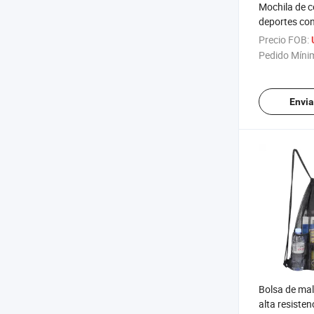
Mochila de 
deportes co
para zapato
Precio FOB:
portabotella
Pedido Míni
Envia
Bolsa de mal
alta resisten