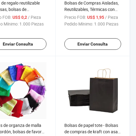
 de regalo reutilizable
Bolsas de Compras Aisladas,
sas, bolsas de
Reutilizables, Térmicas con
rmercado grandes,
Cierre, Colapsables, Tote,
o FOB:
/ Pieza
Precio FOB:
/ Pieza
US$ 0,2
US$ 1,95
s de compras plegables,
Nevera, Transporte de
o Mínimo:
1.000 Piezas
Pedido Mínimo:
1.000 Piezas
s de tela resistentes,
Alimentos Calientes y Fríos
as de supermercado
les
Enviar Consulta
Enviar Consulta
s de organza de malla
Bolsas de papel tote - Bolsas
ordón, bolsas de favor
de compras de kraft con asas,