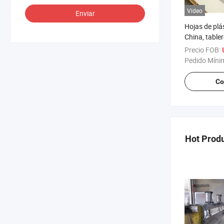
Vídeo
Enviar
Hojas de plá
China, table
para equipo
Precio FOB:
Pedido Míni
Co
Hot Prod