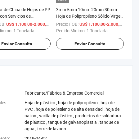
r de China de Hojas de PP
3mm 5mm 10mm 20mm 30mm
con Servicios de
Hoja de Polipropileno Sólido Virgen
iento Cortante Directo al
Grueso
OB:
/ Tonelada
Precio FOB:
/ Tone
US$ 1.100,00-2.000,00
US$ 1.100,00-2.000,00
or 15mm
Mínimo:
1 Tonelada
Pedido Mínimo:
1 Tonelada
Enviar Consulta
Enviar Consulta
Fabricante/Fábrica & Empresa Comercial
les:
‪Hoja de plástico‬
,
‪hoja de polipropileno‬
,
‪hoja de
PVC‬
,
‪hoja de polietileno de alta densidad‬
,
‪hoja de
nailon‬
,
‪varilla de plástico‬
,
‪productos de soldadura
de plástico‬
,
‪tanque de galvanoplastia‬
,
‪tanque de
agua‬
,
‪torre de lavado‬
iento:
2019-04-02