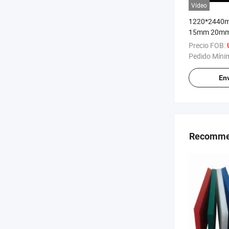
Vídeo
1220*2440
15mm 20mm 
Polipropilen
Precio FOB:
Pedido Míni
Env
Recomme