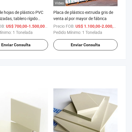
Vídeo
de hojas de plástico PVC
Placa de plástico extruida gris de
zadas, tablero rígido
venta al por mayor de fábrica
 impermeable
OB:
/ Tonelada
Precio FOB:
/ Tone
US$ 700,00-1.500,00
US$ 1.100,00-2.000,00
Mínimo:
1 Tonelada
Pedido Mínimo:
1 Tonelada
Enviar Consulta
Enviar Consulta