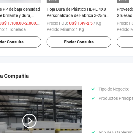
de PP de baja densidad
Hoja Dura de Plástico HDPE 4X8
Proveedo
e brillante y dura,
Personalizada de Fábrica 3-25mm
Gruesas 
 los impactos
Hoja de Plástico HDPE
Procesam
/ Tonelada
Precio FOB:
/ Kg
Precio F
US$ 1.100,00-2.000,00
US$ 1,49-2,5
Por May
mo:
1 Tonelada
Pedido Mínimo:
1 Kg
Pedido 
iar Consulta
Enviar Consulta
 la Compañía
Tipo de Negocio:
Productos Principa
Año de Establecim