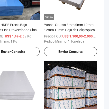
Vídeo
 HDPE Precio Bajo
Yunshi Grueso 3mm 5mm 10mm
ie Lisa Proveedor de China
12mm 15mm Hoja de Polipropileno
r Fabricante
PP
OB:
/ Kg
Precio FOB:
/ Tone
US$ 1,49-2,5
US$ 1.100,00-2.000,00
Mínimo:
1 Kg
Pedido Mínimo:
1 Tonelada
Enviar Consulta
Enviar Consulta