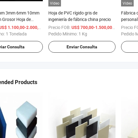
Vídeo
Vídeo
mm 3mm 6mm 10mm
Hoja de PVC rígido gris de
Fábrica 
Grosor Hoja de
ingeniería de fábrica china precio
personali
o Sólido
extruido
/ Tonelada
Precio FOB:
/ Kg
Precio F
US$ 1.100,00-2.000,00
US$ 700,00-1.500,00
mo:
1 Tonelada
Pedido Mínimo:
1 Kg
Pedido 
iar Consulta
Enviar Consulta
nded Products