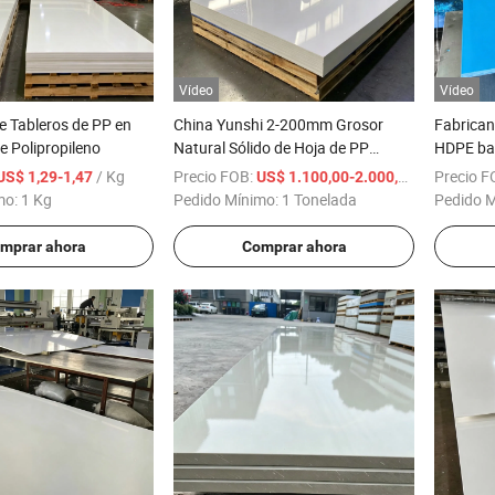
Vídeo
Vídeo
e Tableros de PP en
China Yunshi 2-200mm Grosor
Fabricant
e Polipropileno
Natural Sólido de Hoja de PP
HDPE ba
Polipropileno
5mm 1
/ Kg
Precio FOB:
/ Tonelada
Precio F
US$ 1,29-1,47
US$ 1.100,00-2.000,00
mo:
1 Kg
Pedido Mínimo:
1 Tonelada
Pedido 
mprar ahora
Comprar ahora