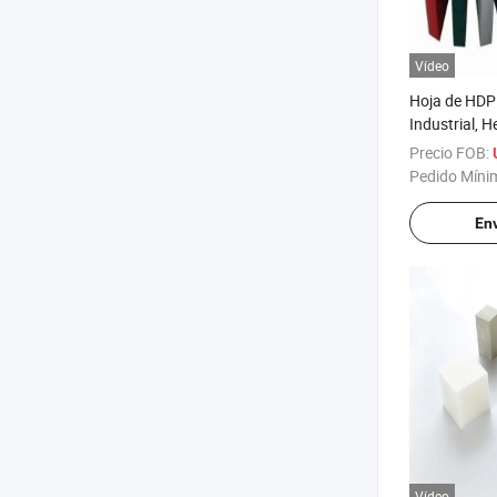
Vídeo
Hoja de HDPE
Industrial, 
Construcció
Precio FOB:
Pedido Míni
Env
Vídeo