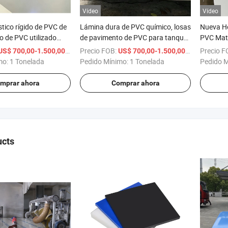
Vídeo
Vídeo
stico rígido de PVC de
Lámina dura de PVC químico, losas
Nueva Ho
ro de PVC utilizado
de pavimento de PVC para tanques
PVC Mat
s de maquinaria
de agua
Proveedo
/ Tonelada
Precio FOB:
/ Tonelada
Precio F
US$ 700,00-1.500,00
US$ 700,00-1.500,00
Calidad
mo:
1 Tonelada
Pedido Mínimo:
1 Tonelada
Pedido 
mprar ahora
Comprar ahora
ucts