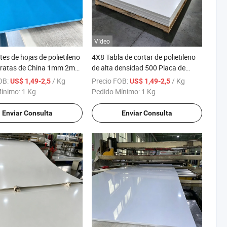
Vídeo
es de hojas de polietileno
4X8 Tabla de cortar de polietileno
ratas de China 1mm 2mm
de alta densidad 500 Placa de
0mm
hojas de HDPE
OB:
/ Kg
Precio FOB:
/ Kg
US$ 1,49-2,5
US$ 1,49-2,5
Mínimo:
1 Kg
Pedido Mínimo:
1 Kg
Enviar Consulta
Enviar Consulta