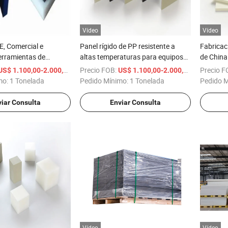
Vídeo
Vídeo
, Comercial e
Panel rígido de PP resistente a
Fabricac
Herramientas de
altas temperaturas para equipos
de China
n
de alta temperatura
puro bar
/ Tonelada
Precio FOB:
/ Tonelada
Precio F
US$ 1.100,00-2.000,00
US$ 1.100,00-2.000,00
PP
mo:
1 Tonelada
Pedido Mínimo:
1 Tonelada
Pedido 
iar Consulta
Enviar Consulta
Vídeo
Vídeo