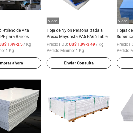
Vídeo
Vídeo
lietileno de Alta
Hoja de Nylon Personalizada a
Hojas de
PE para Barcos
Precio Mayorista PA6 PA66 Tablero
Superfic
ino HDPE
de Nylon Mc Hojas de Plástico
del Mayo
/ Kg
Precio FOB:
/ Kg
Precio F
US$ 1,49-2,5
US$ 1,99-3,49
mo:
1 Kg
Pedido Mínimo:
1 Kg
Pedido 
mprar ahora
Enviar Consulta