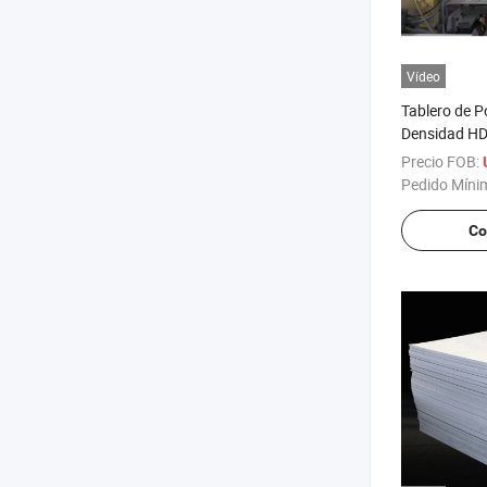
Vídeo
Tablero de Po
Densidad HD
Tablero Mar
Precio FOB:
Pedido Míni
Co