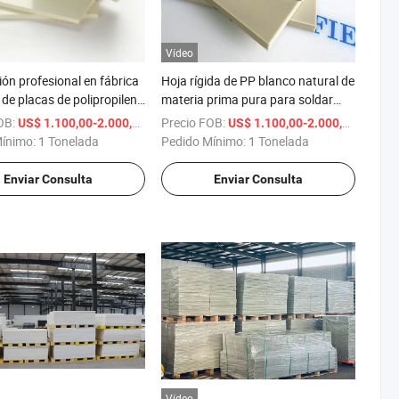
Vídeo
ión profesional en fábrica
Hoja rígida de PP blanco natural de
 de placas de polipropileno
materia prima pura para soldar
atas, láminas de plástico
tanques de agua
OB:
/ Tonelada
Precio FOB:
/ Tone
US$ 1.100,00-2.000,00
US$ 1.100,00-2.000,00
Mínimo:
1 Tonelada
Pedido Mínimo:
1 Tonelada
Enviar Consulta
Enviar Consulta
Vídeo