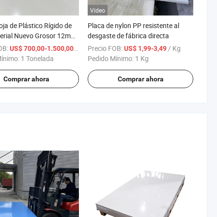
Vídeo
ja de Plástico Rígido de
Placa de nylon PP resistente al
erial Nuevo Grosor 12mm
desgaste de fábrica directa
r de Fábrica de Alta
OB:
/ Tonelada
Precio FOB:
/ Kg
US$ 700,00-1.500,00
US$ 1,99-3,49
Mínimo:
1 Tonelada
Pedido Mínimo:
1 Kg
Comprar ahora
Comprar ahora