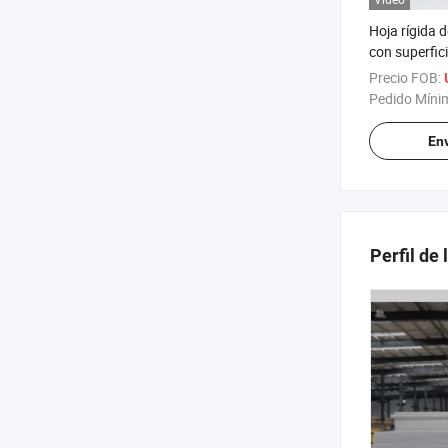
Hoja rígida 
con superfici
resistente a
Precio FOB:
Pedido Míni
Env
Perfil de