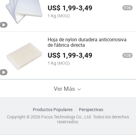
colores personalizables con servicios
US$
1,99
-
3,49
de corte disponibles
FOB
1 Kg
(MOQ)
Hoja de nylon duradera anticorrosiva
de fábrica directa
US$
1,99
-
3,49
FOB
1 Kg
(MOQ)
Ver Más
Productos Populares
Perspectivas
Copyright © 2026 Focus Technology Co., Ltd. Todos los derechos
reservados.