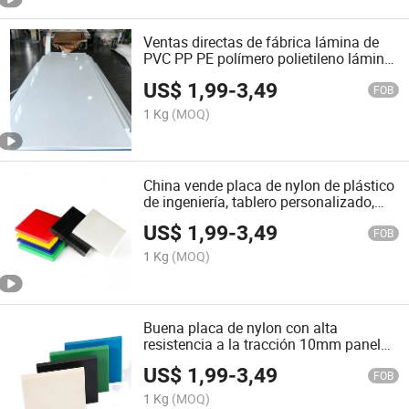
Ventas directas de fábrica lámina de
PVC PP PE polímero polietileno lámina
de nylon fundido
US$
1,99
-
3,49
FOB
1 Kg
(MOQ)
China vende placa de nylon de plástico
de ingeniería, tablero personalizado,
tabla de cortar de nylon
US$
1,99
-
3,49
FOB
1 Kg
(MOQ)
Buena placa de nylon con alta
resistencia a la tracción 10mm panel
de hoja de plástico HDPE/PP
US$
1,99
-
3,49
FOB
1 Kg
(MOQ)