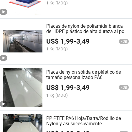
1 Kg
(MOQ)
Placas de nylon de poliamida blanca
de HDPE plástico de alta dureza al por
mayor
US$
1,99
-
3,49
FOB
1 Kg
(MOQ)
Placa de nylon sólida de plástico de
tamaño personalizado PA6
US$
1,99
-
3,49
FOB
1 Kg
(MOQ)
PP PTFE PA6 Hoja/Barra/Rodillo de
Nylon y así sucesivamente