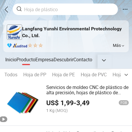
Langfang Yunshi Environmental Protechnology
Co., Ltd.
Más
Inicio
Producto
Empresa
Descubrir
Contacto
Todos
Hoja de PP
Hoja de PE
Hoja de PVC
Hoja de 
Servicios de moldeo CNC de plástico de
alta precisión, hojas de plástico de
nailon, placas de nailon
US$
1,99
-
3,49
FOB
1 Kg
(MOQ)