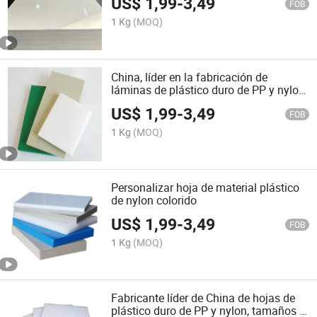
US$
1,99
-
3,49
FOB
1 Kg
(MOQ)
China, líder en la fabricación de
láminas de plástico duro de PP y nylon
en cualquier tamaño y color disponible
US$
1,99
-
3,49
FOB
1 Kg
(MOQ)
Personalizar hoja de material plástico
de nylon colorido
US$
1,99
-
3,49
FOB
1 Kg
(MOQ)
Fabricante líder de China de hojas de
plástico duro de PP y nylon, tamaños y