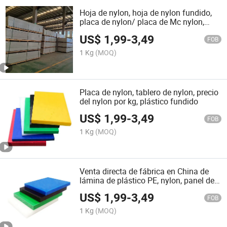
Hoja de nylon, hoja de nylon fundido,
placa de nylon/ placa de Mc nylon,
precio del nylon por kg
US$
1,99
-
3,49
FOB
1 Kg
(MOQ)
Placa de nylon, tablero de nylon, precio
del nylon por kg, plástico fundido
US$
1,99
-
3,49
FOB
1 Kg
(MOQ)
Venta directa de fábrica en China de
lámina de plástico PE, nylon, panel de
PP y tablero de nylon
US$
1,99
-
3,49
FOB
1 Kg
(MOQ)