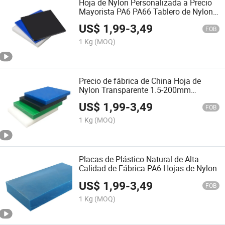
Hoja de Nylon Personalizada a Precio
Mayorista PA6 PA66 Tablero de Nylon
Mc Hojas de Plástico
US$
1,99
-
3,49
FOB
1 Kg
(MOQ)
Precio de fábrica de China Hoja de
Nylon Transparente 1.5-200mm
Resistente a Alta Temperatura PA6
US$
1,99
-
3,49
FOB
1 Kg
(MOQ)
Placas de Plástico Natural de Alta
Calidad de Fábrica PA6 Hojas de Nylon
US$
1,99
-
3,49
FOB
1 Kg
(MOQ)