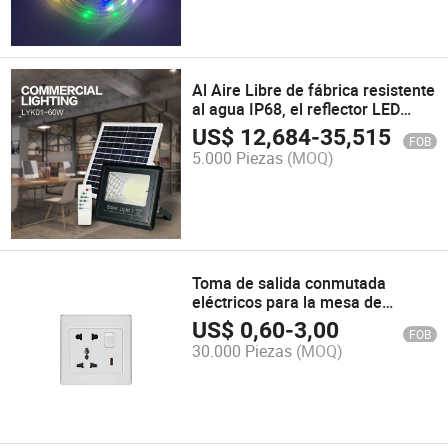
Al Aire Libre de fábrica resistente
al agua IP68, el reflector LED
Spotlight Farol Solar de la luz de
US$
12,684
-
35,515
FOB
la calle
5.000 Piezas
(MOQ)
Toma de salida conmutada
eléctricos para la mesa de
conferencias
US$
0,60
-
3,00
FOB
30.000 Piezas
(MOQ)