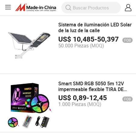
Sistema de iluminación LED Solar
de la luz de la calle
US$
10,485
-
50,397
FOB
50.000 Piezas
(MOQ)
Smart SMD RGB 5050 5m 12V
impermeable flexible TIRA DE
LEDS de iluminación de fondo TV
US$
0,89
-
12,45
FOB
1.000 Piezas
(MOQ)