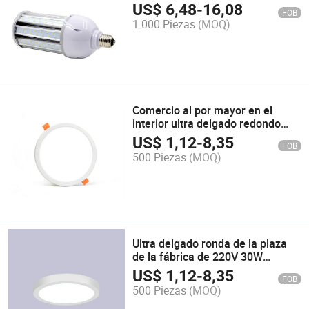
blanco frío Lámpara de luz E27
US$
6,48
-
16,08
FOB
B22, lámpara de iluminación
1.000 Piezas
(MOQ)
Comercio al por mayor en el
interior ultra delgado redondo
cuadrado de 20W 220V Panel LED
US$
1,12
-
8,35
FOB
de luz de techo hacia abajo para
500 Piezas
(MOQ)
dormitorios
Ultra delgado ronda de la plaza
de la fábrica de 220V 30W
Downlight de montaje en
US$
1,12
-
8,35
FOB
superficie del panel de LED de
500 Piezas
(MOQ)
interior de la luz de techo hacia
abajo