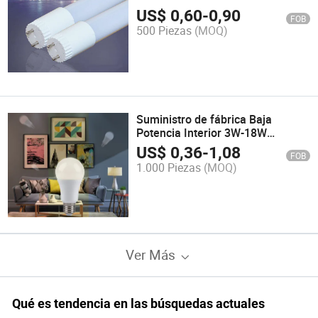
LED 18W para oficina
US$
0,60
-
0,90
FOB
500 Piezas
(MOQ)
Suministro de fábrica Baja
Potencia Interior 3W-18W
aluminio E27 E26 frío Bombillas
US$
0,36
-
1,08
FOB
de luz de foco caliente
1.000 Piezas
(MOQ)
Ver Más
Qué es tendencia en las búsquedas actuales