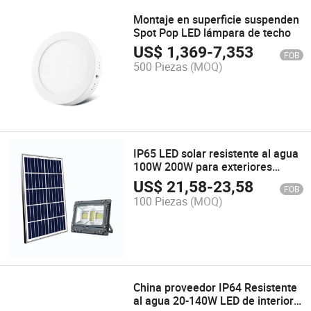
Montaje en superficie suspenden
Spot Pop LED lámpara de techo
US$
1,369
-
7,353
FOB
500 Piezas
(MOQ)
IP65 LED solar resistente al agua
100W 200W para exteriores
Super Bright Multifunction Luz de
US$
21,58
-
23,58
FOB
inundación
100 Piezas
(MOQ)
China proveedor IP64 Resistente
al agua 20-140W LED de interior