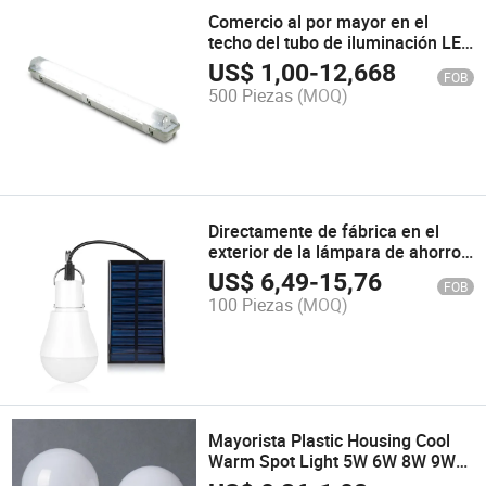
Comercio al por mayor en el
techo del tubo de iluminación LED
Strip lineales de guarniciones
US$
1,00
-
12,668
FOB
500 Piezas
(MOQ)
Directamente de fábrica en el
exterior de la lámpara de ahorro
de energía LED Luz Nocturna
US$
6,49
-
15,76
FOB
Lámpara Solar para Casa de
100 Piezas
(MOQ)
Pesca Camping
Mayorista Plastic Housing Cool
Warm Spot Light 5W 6W 8W 9W
11W 12W E27 bombilla de luces