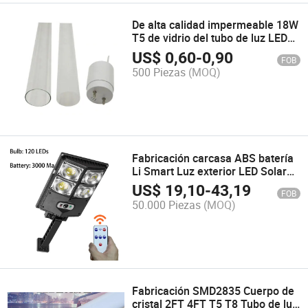
De alta calidad impermeable 18W
T5 de vidrio del tubo de luz LED
SMD para el hogar
US$
0,60
-
0,90
FOB
500 Piezas
(MOQ)
Fabricación carcasa ABS batería
Li Smart Luz exterior LED Solar
Luz de calle para
US$
19,10
-
43,19
FOB
estacionamiento
50.000 Piezas
(MOQ)
Fabricación SMD2835 Cuerpo de
cristal 2FT 4FT T5 T8 Tubo de luz