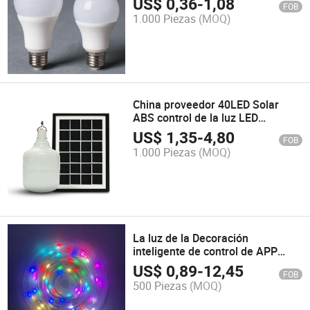
US$
0,36
-
1,08
FOB
LED
1.000 Piezas
(MOQ)
China proveedor 40LED Solar
ABS control de la luz LED
recargable E27 Bombilla de luz
US$
1,35
-
4,80
FOB
solar de emergencia
1.000 Piezas
(MOQ)
La luz de la Decoración
inteligente de control de APP
Impermeable IP68 televisor LED
US$
0,89
-
12,45
FOB
RGB TIRA DE LEDS de
500 Piezas
(MOQ)
iluminación de fondo