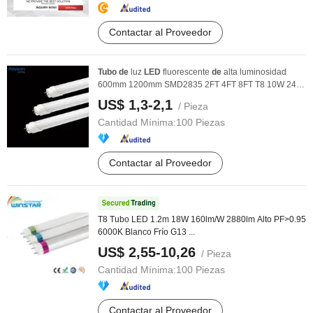
Contactar al Proveedor
Tubo
de
luz
LED
fluorescente
de
alta luminosidad
600mm 1200mm SMD2835 2FT 4FT 8FT T8 10W 24W
18W
US$ 1,3-2,1
/ Pieza
Cantidad Mínima:
100 Piezas
Contactar al Proveedor
T8 Tubo LED 1.2m 18W 160lm/W 2880lm Alto PF>0.95
6000K Blanco Frío G13 ...
US$ 2,55-10,26
/ Pieza
Cantidad Mínima:
100 Piezas
Contactar al Proveedor