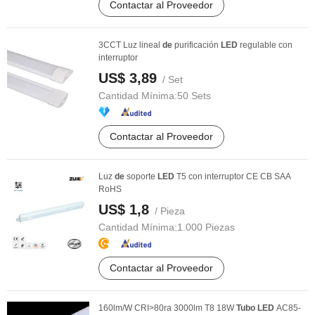
Contactar al Proveedor
3CCT Luz lineal
de
purificación
LED
regulable con
interruptor
US$ 3,89
/ Set
Cantidad Mínima:
50 Sets
Contactar al Proveedor
Luz
de
soporte
LED
T5 con interruptor CE CB SAA
RoHS
US$ 1,8
/ Pieza
Cantidad Mínima:
1.000 Piezas
Contactar al Proveedor
160lm/W CRI>80ra 3000lm T8 18W
Tubo
LED
AC85-