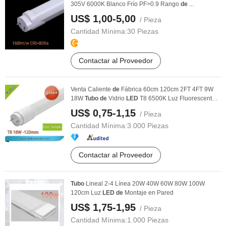
305V 6000K Blanco Frío PF>0.9 Rango
de
...
US$ 1,00-5,00
/ Pieza
Cantidad Mínima:
30 Piezas
Contactar al Proveedor
Venta Caliente
de
Fábrica 60cm 120cm 2FT 4FT 9W
18W
Tubo
de
Vidrio
LED
T8 6500K Luz Fluorescente
de
...
US$ 0,75-1,15
/ Pieza
Cantidad Mínima:
3.000 Piezas
Contactar al Proveedor
Tubo
Lineal 2-4 Línea 20W 40W 60W 80W 100W
120cm Luz
LED
de
Montaje en Pared
US$ 1,75-1,95
/ Pieza
Cantidad Mínima:
1.000 Piezas