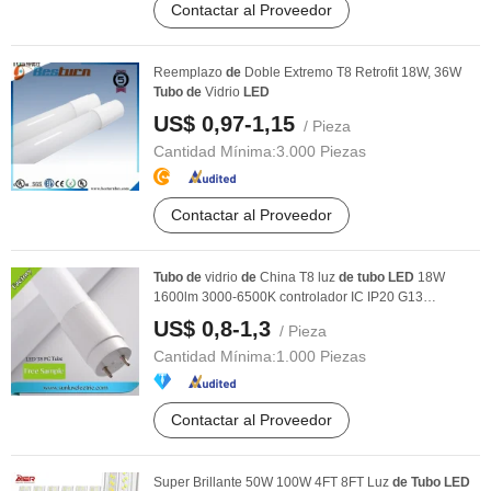
Contactar al Proveedor
Reemplazo
de
Doble Extremo T8 Retrofit 18W, 36W
Tubo
de
Vidrio
LED
US$ 0,97-1,15
/ Pieza
Cantidad Mínima:
3.000 Piezas
Contactar al Proveedor
Tubo
de
vidrio
de
China T8 luz
de
tubo
LED
18W
1600lm 3000-6500K controlador IC IP20 G13
320
de
gree ...
US$ 0,8-1,3
/ Pieza
Cantidad Mínima:
1.000 Piezas
Contactar al Proveedor
Super Brillante 50W 100W 4FT 8FT Luz
de
Tubo
LED