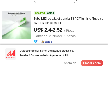
Tubo LED de alta eficiencia T8 PC/Aluminio /Tubo de
luz LED con sensor de ...
US$ 2,4-2,52
/ Pieza
Cantidad Mínima:
10 Piezas
Contactar al Proveedor
¿Quieres una mejor manera de encontrar productos?
¡Prueba
en APP!
Búsqueda de imágenes
Ahora No
Probar Ahora
4FT T5 Tubo LED para iluminación interior sin
parpadeo en oficinas
US$ 1,7-5,00
/ Pieza
Cantidad Mínima:
2 Piezas
Contactar al Proveedor