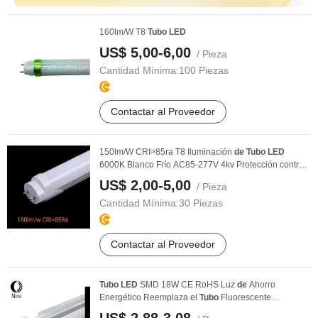
160lm/W T8
Tubo
LED
US$ 5,00-6,00
/ Pieza
Cantidad Mínima:
100 Piezas
Contactar al Proveedor
150lm/W CRI>85ra T8 Iluminación
de
Tubo
LED
6000K Blanco Frío AC85-277V 4kv Protección contra
...
US$ 2,00-5,00
/ Pieza
Cantidad Mínima:
30 Piezas
Contactar al Proveedor
Tubo
LED
SMD 18W CE RoHS Luz
de
Ahorro
Energético Reemplaza el
Tubo
Fluorescente
Tradicional