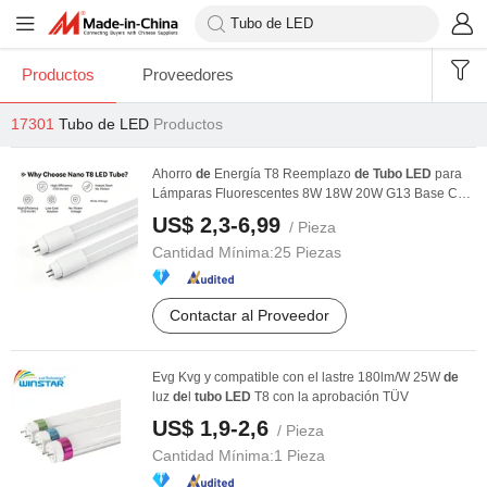
Productos
Proveedores
17301
Tubo de LED
Productos
Ahorro
de
Energía T8 Reemplazo
de
Tubo
LED
para
Lámparas Fluorescentes 8W 18W 20W G13 Base CE
EMC ...
US$ 2,3-6,99
/ Pieza
Cantidad Mínima:
25 Piezas
Contactar al Proveedor
Evg Kvg y compatible con el lastre 180lm/W 25W
de
luz
de
l
tubo
LED
T8 con la aprobación TÜV
US$ 1,9-2,6
/ Pieza
Cantidad Mínima:
1 Pieza