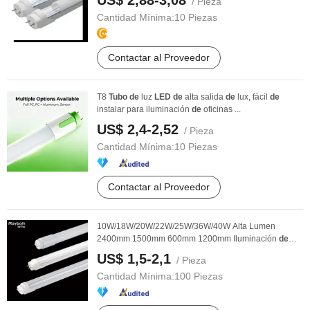
US$ 2,88-3,08
/ Pieza
Cantidad Mínima:
10 Piezas
Contactar al Proveedor
T8
Tubo
de
luz
LED
de
alta salida
de
lux, fácil
de
instalar para iluminación
de
oficinas ...
US$ 2,4-2,52
/ Pieza
Cantidad Mínima:
10 Piezas
Contactar al Proveedor
10W/18W/20W/22W/25W/36W/40W Alta Lumen
2400mm 1500mm 600mm 1200mm Iluminación
de
Tubo
Fluorescente ...
US$ 1,5-2,1
/ Pieza
Cantidad Mínima:
100 Piezas