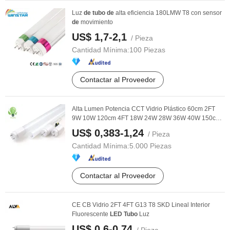
Luz
de
tubo
de
alta eficiencia 180LMW T8 con sensor
de
movimiento
US$ 1,7-2,1
/ Pieza
Cantidad Mínima:
100 Piezas
Contactar al Proveedor
Alta Lumen Potencia CCT Vidrio Plástico 60cm 2FT
9W 10W 120cm 4FT 18W 24W 28W 36W 40W 150cm
5FT G13 ...
US$ 0,383-1,24
/ Pieza
Cantidad Mínima:
5.000 Piezas
Contactar al Proveedor
CE CB Vidrio 2FT 4FT G13 T8 SKD Lineal Interior
Fluorescente
LED
Tubo
Luz
US$ 0,6-0,74