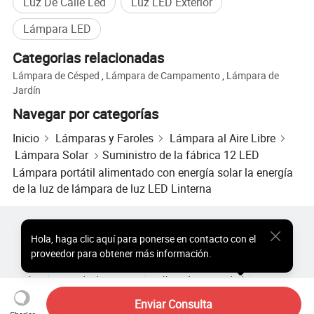
Luz De Calle Led
Luz LED Exterior
Lámpara LED
Categorias relacionadas
Lámpara de Césped
,
Lámpara de Campamento
,
Lámpara de
Jardín
Navegar por categorías
Inicio
Lámparas y Faroles
Lámpara al Aire Libre
Lámpara Solar
Suministro de la fábrica 12 LED
Lámpara portátil alimentado con energía solar la energía
de la luz de lámpara de luz LED Linterna
Productos Populares
Precio de Productos Populares
Hola
,
haga clic aquí para ponerse en contacto con el
Productos Populares al por Mayor
Comprador de Estrella
proveedor para obtener más información.
Sitio de PC
Perspectivas
Sobre
Acuerdo de Usuario
Política de Privacidad
Contacto
Copyright © 2026 Focus Technology Co., Ltd. All Rights Reserved
Enviar Consulta