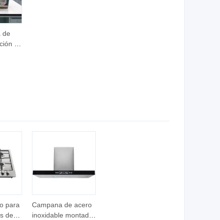
a de
ción de
nico
a -
200
o para
Campana de acero
s de
inoxidable montada