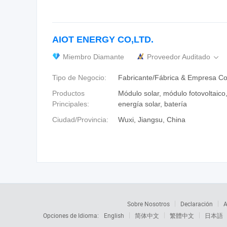
AIOT ENERGY CO,LTD.
Miembro Diamante
Proveedor Auditado

Tipo de Negocio:
Fabricante/Fábrica & Empresa Co
Productos
Módulo solar, módulo fotovoltaico
Principales:
energía solar, batería
Ciudad/Provincia:
Wuxi, Jiangsu, China
Sobre Nosotros
Declaración
A
Opciones de Idioma:
English
简体中文
繁體中文
日本語