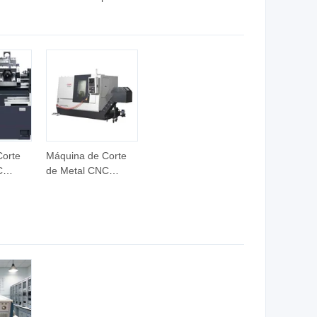
 fibra
simulado grande
personalizado,
para exteriores de
modelo de hueso de
a,
FRP
animal, fabricante
de ciencia popular
ortivo
cante
Corte
Máquina de Corte
C
de Metal CNC
o
Leaps Modelo No.:
sde
HTC3035 Origen
Luan