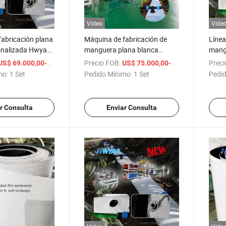
Vídeo
Víde
abricación plana
Máquina de fabricación de
Línea
onalizada Hwyaa
manguera plana blanca
mangu
a principal de
personalizada Hwyaa para
PE PP
/ Set
Precio FOB:
/ Set
Preci
US$ 69.000,00-70.000,00
US$ 75.000,00-76.000,00
riego por goteo y
prepe
mo:
1 Set
Pedido Mínimo:
1 Set
Pedid
pulverización
agua
r Consulta
Enviar Consulta