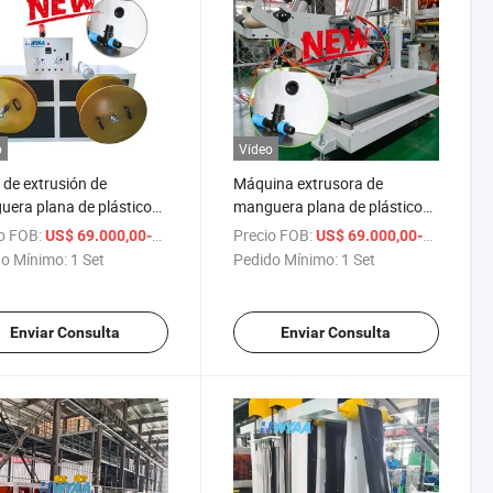
o
Vídeo
 de extrusión de
Máquina extrusora de
era plana de plástico
manguera plana de plástico
 con salida de agua
PE PP con salida de agua
o FOB:
/ Set
Precio FOB:
US$ 69.000,00-70.000,00
US$ 69.000,00-70.000,00
nstalada Hwyaa
preinstalada Hwyaa
o Mínimo:
1 Set
Pedido Mínimo:
1 Set
Enviar Consulta
Enviar Consulta