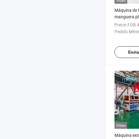
Vídeo
Máquina de f
manguera pla
con orificio
Precio FOB:
para salida 
Pedido Míni
Envia
Vídeo
Máquina ext