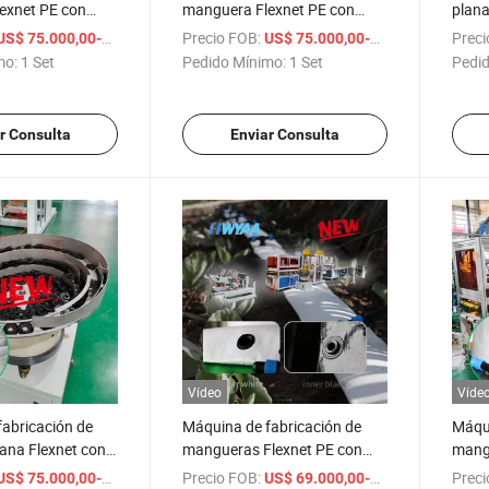
exnet PE con
manguera Flexnet PE con
plana
eperforados para
orificios preperforados para
prepe
/ Set
Precio FOB:
/ Set
Preci
US$ 75.000,00-76.000,00
US$ 75.000,00-76.000,00
gua Hwyaa
salida de agua Hwyaa
agua 
mo:
1 Set
Pedido Mínimo:
1 Set
Pedid
r Consulta
Enviar Consulta
Vídeo
Víde
abricación de
Máquina de fabricación de
Máqui
ana Flexnet con
mangueras Flexnet PE con
mangu
eperforados para
salida de agua preinstalada
orifi
/ Set
Precio FOB:
/ Set
Preci
US$ 75.000,00-76.000,00
US$ 69.000,00-70.000,00