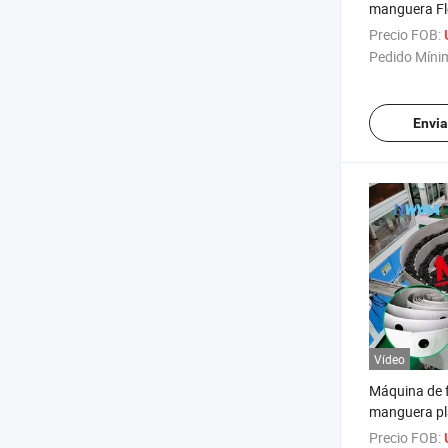
manguera Fl
orificios pr
Precio FOB:
salida de a
Pedido Míni
Envia
Vídeo
Máquina de f
manguera pl
orificios pr
Precio FOB: