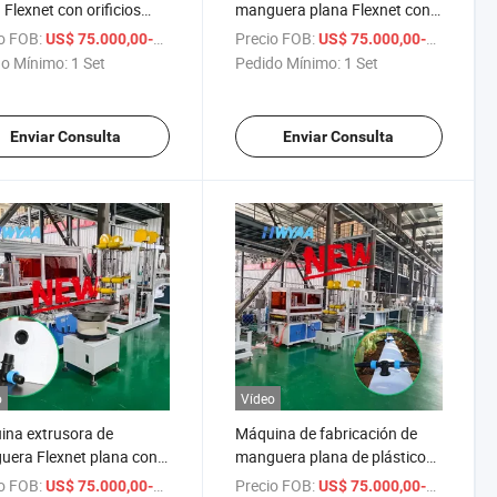
 Flexnet con orificios
manguera plana Flexnet con
rforados para salida de
orificios preperforados para
o FOB:
/ Set
Precio FOB:
US$ 75.000,00-76.000,00
US$ 75.000,00-76.000,00
de riego
salida de agua de riego
o Mínimo:
1 Set
Pedido Mínimo:
1 Set
Enviar Consulta
Enviar Consulta
o
Vídeo
na extrusora de
Máquina de fabricación de
era Flexnet plana con
manguera plana de plástico
cios preperforados para
PE PP con orificios
o FOB:
/ Set
Precio FOB:
US$ 75.000,00-76.000,00
US$ 75.000,00-76.000,00