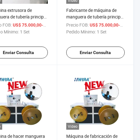
o
Vídeo
na extrusora de
Fabricante de máquina de
era de tubería principal
manguera de tubería principal
lida de agua con
de salida de agua con
o FOB:
/ Set
Precio FOB:
US$ 75.000,00-76.000,00
US$ 75.000,00-76.000,00
ros preperforados
agujeros preperforados
o Mínimo:
1 Set
Pedido Mínimo:
1 Set
aa
Hwyaa
Enviar Consulta
Enviar Consulta
o
Vídeo
ina de hacer manguera
Máquina de fabricación de