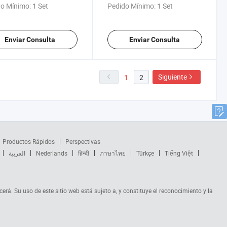
a de agua de riego
preperforados para salida de
o Mínimo:
1 Set
Pedido Mínimo:
1 Set
agua
Enviar Consulta
Enviar Consulta
Siguiente
1
2
Productos Rápidos
Perspectivas
العربية
Nederlands
हिन्दी
ภาษาไทย
Türkçe
Tiếng Việt
cerá. Su uso de este sitio web está sujeto a, y constituye el reconocimiento y la