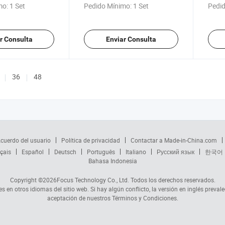
ua de riego
Hwyaa
salid
mo:
1 Set
Pedido Mínimo:
1 Set
Pedid
r Consulta
Enviar Consulta
36
48
cuerdo del usuario
Política de privacidad
Contactar a Made-in-China.com
çais
Español
Deutsch
Português
Italiano
Русский язык
한국어
Bahasa Indonesia
Copyright ©2026
Focus Technology Co., Ltd.
Todos los derechos reservados.
s en otros idiomas del sitio web. Si hay algún conflicto, la versión en inglés prevale
aceptación de nuestros Términos y Condiciones.