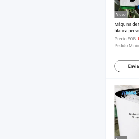
Vídeo
Máquina de f
blanca pers
para manguer
Precio FOB:
agua
Pedido Míni
Envia