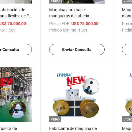
Vídeo
Víde
abricación de
Máquina para hacer
Máqui
na flexible de PE
mangueras de tubería
mangu
s preperforados
principal con orificios
de sa
/ Set
Precio FOB:
/ Set
Preci
US$ 75.000,00-76.000,00
US$ 75.000,00-76.000,00
de agua
preperforados para salida de
aguje
mo:
1 Set
Pedido Mínimo:
1 Set
Pedid
agua
Hwy
r Consulta
Enviar Consulta
Vídeo
Víde
rusora de
Fabricante de máquina de
Máqu