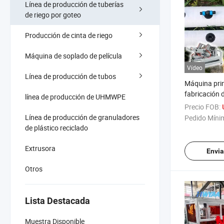
Línea de producción de tuberías
de riego por goteo
Producción de cinta de riego
Máquina de soplado de película
Vídeo
Línea de producción de tubos
Máquina prin
fabricación
línea de producción de UHMWPE
Layflat de p
Precio FOB:
personaliza
Línea de producción de granuladores
Pedido Míni
riego de pulv
de plástico reciclado
160mm
Extrusora
Envia
Otros
Lista Destacada
Muestra Disponible