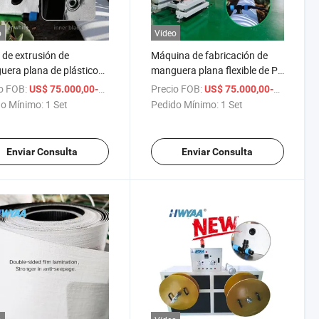
o
Vídeo
 de extrusión de
Máquina de fabricación de
era plana de plástico
manguera plana flexible de PE
 con orificios
con orificios preperforados
o FOB:
/ Set
Precio FOB:
US$ 75.000,00-76.000,00
US$ 75.000,00-76.000,00
rforados para salida de
para salida de agua
o Mínimo:
1 Set
Pedido Mínimo:
1 Set
Enviar Consulta
Enviar Consulta