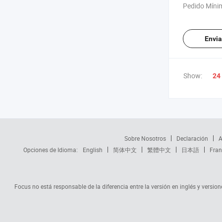
salida de ag
Pedido Míni
Envia
Show:
24
Sobre Nosotros
Declaración
A
Opciones de Idioma:
English
简体中文
繁體中文
日本語
Fran
Focus no está responsable de la diferencia entre la versión en inglés y versione