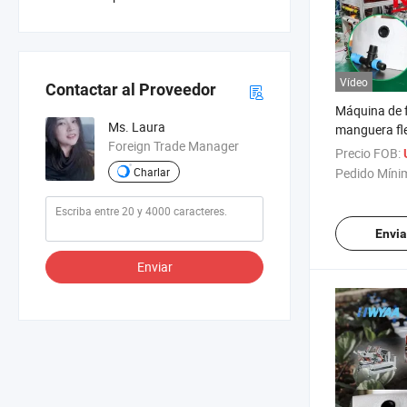
Vídeo
Contactar al Proveedor
Máquina de f
Ms. Laura
manguera fle
Foreign Trade Manager
con salida d
Precio FOB:
preinstalad
Charlar
Pedido Míni
Envia
Enviar