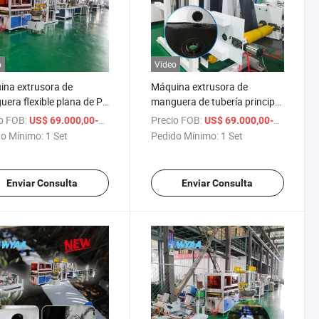
o
Vídeo
na extrusora de
Máquina extrusora de
era flexible plana de PE
manguera de tubería principal
alida de agua
de salida de agua
o FOB:
/ Set
Precio FOB:
US$ 69.000,00-70.000,00
US$ 69.000,00-70.000,00
nstalada Hwyaa
preinstalada Hwyaa
o Mínimo:
1 Set
Pedido Mínimo:
1 Set
Enviar Consulta
Enviar Consulta