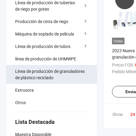
Línea de producción de tuberías
de riego por goteo
Producción de cinta de riego
Máquina de soplado de película
Vídeo
Línea de producción de tubos
2023 Nueva
granulación 
línea de producción de UHMWPE
plástico esti
Precio FOB:
Línea de producción de granuladores
Pedido Míni
de plástico reciclado
Extrusora
Envia
Otros
Show:
24
Lista Destacada
Muestra Disponible