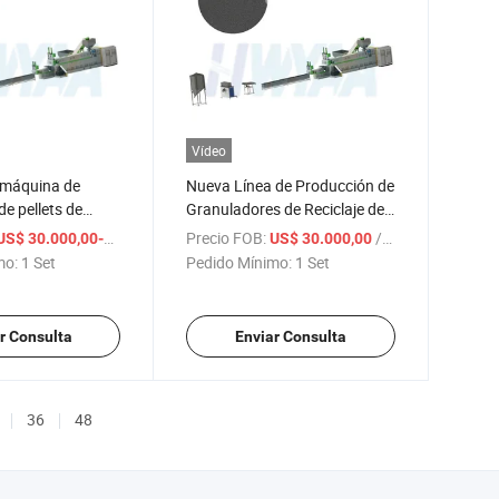
Vídeo
 máquina de
Nueva Línea de Producción de
de pellets de
Granuladores de Reciclaje de
lo nuevo
Plástico con el Mejor Precio
/ Set
Precio FOB:
/ Set
US$ 30.000,00-31.000,00
US$ 30.000,00
mo:
1 Set
Pedido Mínimo:
1 Set
r Consulta
Enviar Consulta
36
48