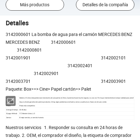
Más productos
Detalles de la compañía
Detalles
3142000601 La bomba de agua para el camión MERCEDES BENZ
MERCEDES BENZ 3142000601
3142000801
3142001901 3142002101
3142002401
3142002901
3142003701 3142003901
Paquete: Box==> Cine> Papel cartón=> Palet
La calidad
Debido a 10 años de experiencia en la industria de autopartes en China. Queremos hacer mucho negocio, no una vez. Por lo que mantendremos la mejor calidad para usted!
La garantía
Hay un año de garantía de nuestros productos. Si hay algún problema con el lastre, vamos a sustituir uno Nuevo en el nuevo orden.
Precio
Precio más competitivo
Entrega El tiempo
30-45 días
El pago- Método
T/T, Western Union, L/C
Service
El mejor servicio, un servicio honesto
Nuestros servicios 1. Responder su consulta en 24 horas de
trabajo. 2. OEM, el comprador el diseño, la etiqueta de comprador