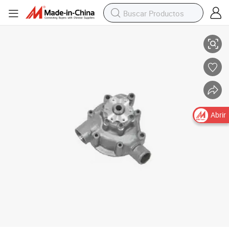
3142000601 camión bomba de agua para Mercedes Benz piezas de repu
Abrir