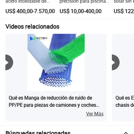
acero inoxidable de
precisión para piscina
solar sin 
succión final de alto
1.5HP
Scpm Boo
US$ 400,00-7.570,00
US$ 10,00-400,00
US$ 122
volumen y una etapa
autoceba
para el procesamiento
paneles p
de alimentación de
doméstic
Videos relacionados
ácido
Qué es Manga de reducción de ruido de
Qué es E
PP/PE para piezas de camiones y coches
chasis d
con RoHS
para aju
Ver Más
piezas de
Búsquedas relacionadas