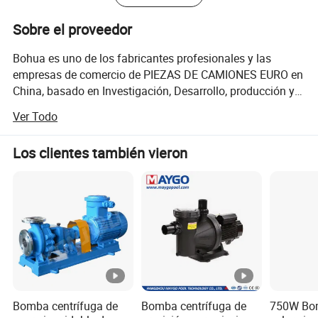
Sobre el proveedor
Bohua es uno de los fabricantes profesionales y las
empresas de comercio de PIEZAS DE CAMIONES EURO en
China, basado en Investigación, Desarrollo, producción y
Ventas, principal para MERCEDES-Benz, VOLVO, SCANIA,
Ver Todo
RENALUT, DAF, HOMBRE, Iveco. Principalmente se dedica
a las piezas de motor de automoción, sistema de frenos,
Los clientes también vieron
piezas de embrague, sistema de dirección, sistema
eléctrico, Piezas de la carrocería de la cabina y así
sucesivamente.
Bomba centrífuga de
Bomba centrífuga de
750W Bo