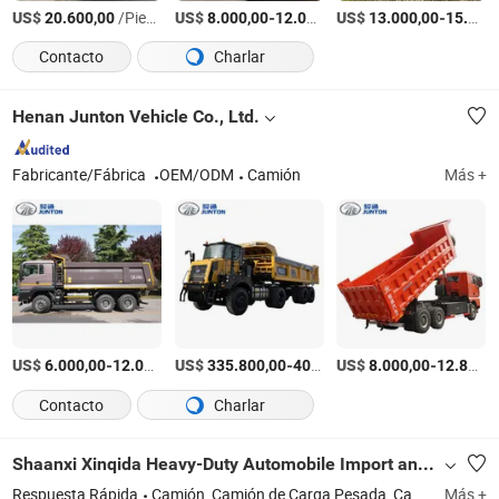
US$
/Pieza
US$
-
US$
/Pieza
-
20.600,00
8.000,00
12.000,00
13.000,00
15.500,00
Contacto
Charlar
Henan Junton Vehicle Co., Ltd.
Fabricante/Fábrica
OEM/ODM
Camión
Más +
US$
-
US$
/Unit
-
US$
/Unit
-
6.000,00
12.000,00
335.800,00
400.000,00
8.000,00
12.800,00
Contacto
Charlar
Shaanxi Xinqida Heavy-Duty Automobile Import and Export Co., Ltd.
Respuesta Rápida
Camión, Camión de Carga Pesada, Camión Tractora, Camión Volquete, Camión de Carga, Camión Shacman, Vehículo Especial, Camión Aspersor, Accesorios para Camiones, Camión de China
Más +