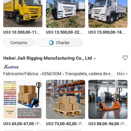
US$
-
US$
/units
-
US$
/unit
-
10.500,00
11.000,00
13.500,00
22.000,00
15.000,00
18.888,00
Contacto
Charlar
Hebei Jiali Rigging Manufacturing Co., Ltd
Fabricante/Fábrica
OEM/ODM
Transpaleta, cadena de elevación, apilador manual, polipasto, eslinga de tejido, ganchos, montacargas
Más +
US$
-
/Pieza
US$
-
/Pieza
US$
-
/Pieza
65,00
67,00
73,00
82,00
88,00
96,00