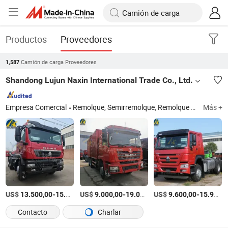
Productos
Proveedores
Camión de carga Proveedores
1,587
Shandong Lujun Naxin International Trade Co., Ltd.
Empresa Comercial
Remolque, Semirremolque, Remolque de camión, Camión, Camión volquete, Camión tractor, Camión usado, Remolque de tanque de aceite, Camión de tanque de aceite, Remolque volquete
Más +
US$
-
US$
/Pieza
-
US$
/Pieza
-
13.500,00
15.800,00
9.000,00
19.000,00
9.600,00
15.900,00
Contacto
Charlar