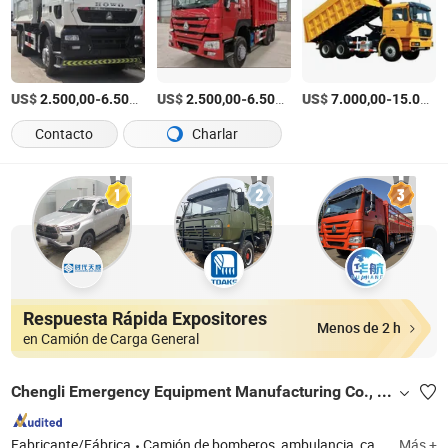
US$
-
/Pieza
US$
-
/Pieza
US$
-
2.500,00
6.500,00
2.500,00
6.500,00
7.000,00
15.000,00
Contacto
Charlar
Respuesta Rápida Expositores
Menos de 2 h
en Camión de Carga General
Chengli Emergency Equipment Manufacturing Co., Ltd
Fabricante/Fábrica
Camión de bomberos, ambulancia, camión de remolque, grúa, camión de extinción de incendios, camión de espuma, vehículo de extinción de incendios, vehículo de rescate, vehículo de suministro de energía de emergencia, coche ambulancia
Más +