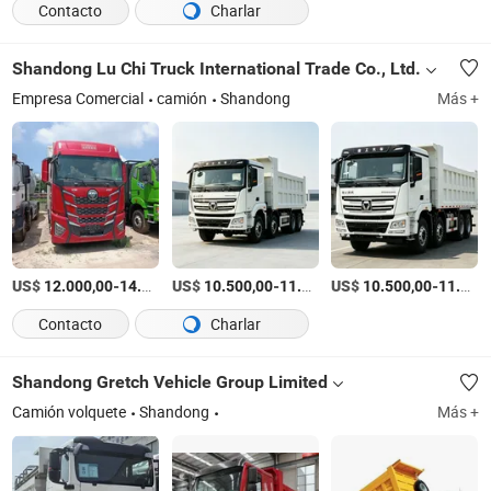
Contacto
Charlar
Shandong Lu Chi Truck International Trade Co., Ltd.
Empresa Comercial
camión
Shandong
Más +
US$
-
US$
/Pieza
-
US$
/Pieza
-
12.000,00
14.000,00
10.500,00
11.000,00
10.500,00
11.000,00
Contacto
Charlar
Shandong Gretch Vehicle Group Limited
Camión volquete
Shandong
Más +