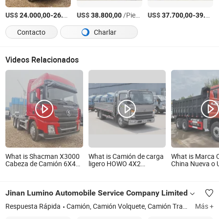
US$
-
US$
/Pieza
/Pieza
US$
-
24.000,00
26.600,00
38.800,00
37.700,00
39.000,00
Contacto
Charlar
Videos Relacionados
What is Shacman X3000
What is Camión de carga
What is Marca O
Cabeza de Camión 6X4
ligero HOWO 4X2
China Nueva o
Tractor de Carga
completamente nuevo
Sinotruk HOWO
Volquete Camión
Shacman Foton
Volcador para
Toneladas 8X4
Jinan Lumino Automobile Service Company Limited
Exportación
Camión Volquet
Carga Pesada P
Respuesta Rápida
Camión, Camión Volquete, Camión Tractora, Remolque, Camión de Carga, Camión Chasis, Mezcladora de Concreto, Piezas de Repuesto para Camiones
Más +
para Arena Nue
Usada Minería