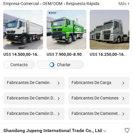
Empresa Comercial
OEM/ODM
Respuesta Rápida
Más +
US$
-
US$
/Piece
-
/Piece
US$
-
14.500,00
16.500,00
7.900,00
8.900,00
16.250,00
16.540,00
Contacto
Charlar
Fabricantes De Camión
Fabricantes De Carga
Fabricantes De Camión De Carga Pesada
Fabricantes De Camiones
Fabricantes De Camión De Tractor
Fabricantes De Camioneta Ligera
Shandong Jupeng International Trade Co., Ltd