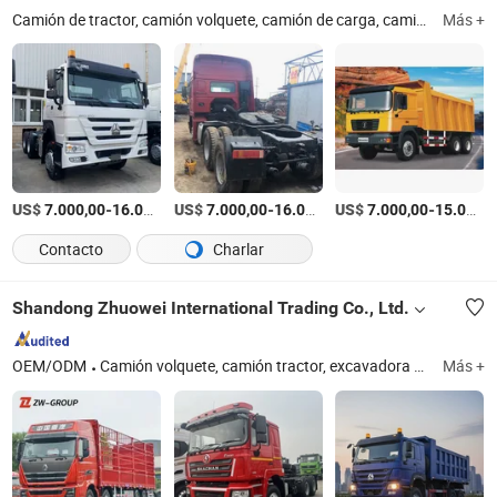
Camión de tractor, camión volquete, camión de carga, camión de bomba de concreto, camión mezclador de concreto, grúa montada en camión, camión cisterna, camión de basura, semirremolque, autobús urbano
Más +
US$
-
US$
/Pieza
-
US$
/Pieza
-
7.000,00
16.000,00
7.000,00
16.000,00
7.000,00
15.000,00
Contacto
Charlar
Shandong Zhuowei International Trading Co., Ltd.
OEM/ODM
Camión volquete, camión tractor, excavadora usada, cargadora usada, retroexcavadora usada, bulldozer usado, remolque plano, remolque bajo, remolque de tanque de combustible, camión mezclador de concreto usado
Más +