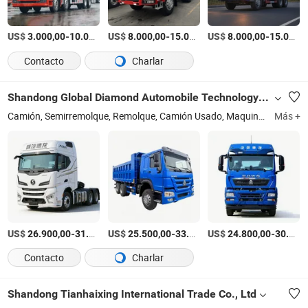
US$
-
US$
/sets
-
US$
/units
-
3.000,00
10.000,00
8.000,00
15.000,00
8.000,00
15.000,00
Contacto
Charlar
Shandong Global Diamond Automobile Technology Co., Ltd
Camión, Semirremolque, Remolque, Camión Usado, Maquinaria de Construcción, Bulldozer, Excavadora, Cargadora, Grúa, Camión Volquete
Más +
US$
-
US$
/unit
-
US$
/Unit
-
26.900,00
31.200,00
25.500,00
33.000,00
24.800,00
30.200,00
Contacto
Charlar
Shandong Tianhaixing International Trade Co., Ltd