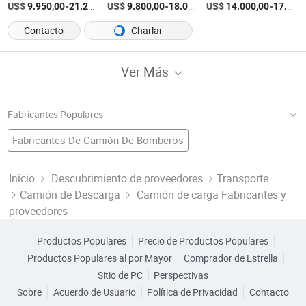
US$
-
US$
/Pieza
-
US$
/Pieza
-
9.950,00
21.200,00
9.800,00
18.000,00
14.000,00
17.000,00
Contacto
Charlar
Ver Más
Fabricantes Populares
Fabricantes De Camión De Bomberos
Fábrica De Camión Volquete
Automóvil De China
Camión Volquete
Fabricantes De Carretilla Elevadora
Inicio
Descubrimiento de proveedores
Transporte
Camión de Descarga
Camión de carga Fabricantes y
Fábrica De Remolque De Carga
Sinotruk De China
Camión Especial
Camión De Carga
Fabricantes De Buque De Carga
proveedores
Fábrica De Carretilla Elevadora
Fábrica De Vehículo
Fabricantes De Camión De Carga Usado
Productos Populares
Precio de Productos Populares
Fábrica De Transporte
Fabricantes De Camión De Carga Pesada
Productos Populares al por Mayor
Comprador de Estrella
Sitio de PC
Perspectivas
Sobre
Acuerdo de Usuario
Política de Privacidad
Contacto