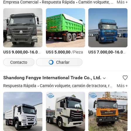
Empresa Comercial
Respuesta Rápida
Camión volquete, camión pesado, camión cisterna, camión de volteo, camión remolque, camión mezclador, camión de carga, semirremolque, camiones usados, camión tractor
Más +
US$
-
US$
/Pieza
/Pieza
US$
-
9.000,00
16.000,00
5.000,00
7.000,00
16.000,00
Contacto
Charlar
Shandong Fengye International Trade Co., Ltd.
Respuesta Rápida
Camión volquete, camión de tractora, remolque, maquinaria de construcción
Más +