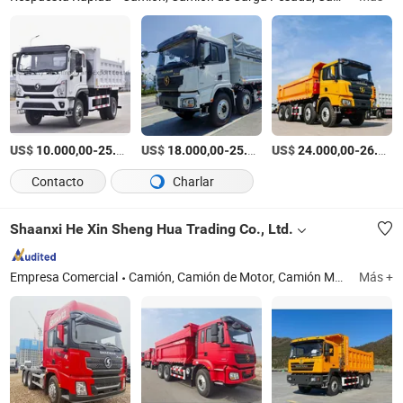
US$
-
US$
/Pieza
-
US$
/Pieza
-
10.000,00
25.000,00
18.000,00
25.000,00
24.000,00
26.000,00
Contacto
Charlar
Shaanxi He Xin Sheng Hua Trading Co., Ltd.
Empresa Comercial
Camión, Camión de Motor, Camión Mezclador, Camión de Agua, Camión Furgoneta
Más +