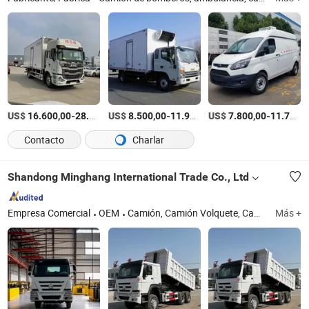
US$
-
US$
/Pieza
-
US$
/Pieza
-
16.600,00
28.500,00
8.500,00
11.900,00
7.800,00
11.700,00
Contacto
Charlar
Shandong Minghang International Trade Co., Ltd
Empresa Comercial
OEM
Camión, Camión Volquete, Camión Tractora, Camión Mezclador de Cemento, Remolque, Semirremolque, Camión Volquete Usado, Piezas de Remolque, Camioneta, Excavadora, Montacargas, Carro de Mineral
Más +