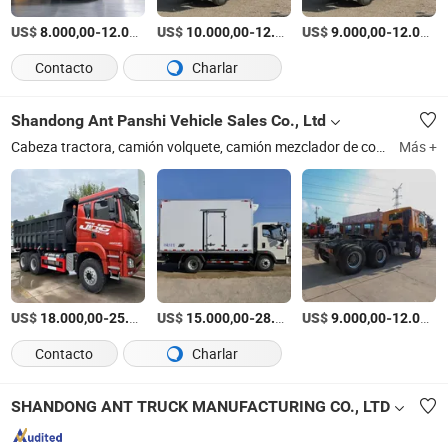
US$
-
US$
/Pieza
-
US$
/Pieza
-
8.000,00
12.000,00
10.000,00
12.000,00
9.000,00
12.000,00
Contacto
Charlar
Shandong Ant Panshi Vehicle Sales Co., Ltd
Cabeza tractora, camión volquete, camión mezclador de concreto, semirremolque, maquinaria de construcción, vehículos especializados, vehículos agrícolas, accesorios, tuk-tuk, perforadora
Más +
US$
-
US$
/unit
-
US$
/unit
-
18.000,00
25.000,00
15.000,00
28.000,00
9.000,00
12.000,00
Contacto
Charlar
SHANDONG ANT TRUCK MANUFACTURING CO., LTD