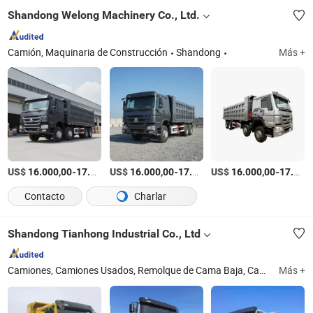
Shandong Welong Machinery Co., Ltd.
Camión, Maquinaria de Construcción
Shandong
Más +
US$
-
US$
/Pieza
-
US$
/Pieza
-
16.000,00
17.000,00
16.000,00
17.000,00
16.000,00
17.000,00
Contacto
Charlar
Shandong Tianhong Industrial Co., Ltd
Camiones, Camiones Usados, Remolque de Cama Baja, Camión Shacman Usado, Camión Sinotruck Usado, Camión HOWO Usado, Remolque de Volteo Usado 8X4, Remolque de Volteo Usado 6X4, Remolque de Cama Plana, Remolque de Volteo
Más +