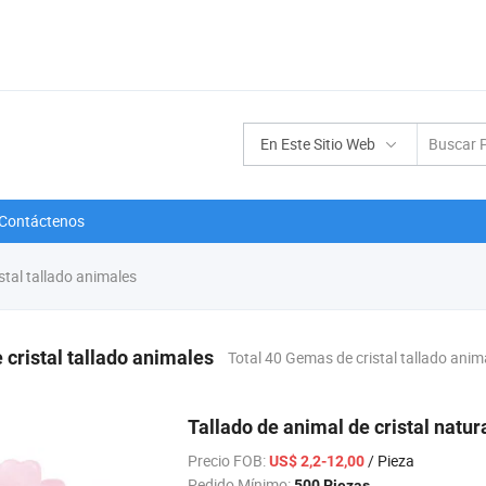
En Este Sitio Web
Contáctenos
tal tallado animales
cristal tallado animales
Total 40 Gemas de cristal tallado ani
Tallado de animal de cristal natu
Precio FOB:
/ Pieza
US$ 2,2-12,00
Pedido Mínimo:
500 Piezas