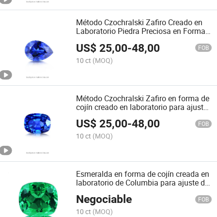
Método Czochralski Zafiro Creado en
Laboratorio Piedra Preciosa en Forma
de Pera para Configuración de Joyería
US$
25,00
-
48,00
FOB
10 ct
(MOQ)
Método Czochralski Zafiro en forma de
cojín creado en laboratorio para ajuste
de joyería
US$
25,00
-
48,00
FOB
10 ct
(MOQ)
Esmeralda en forma de cojín creada en
laboratorio de Columbia para ajuste de
joyería
Negociable
FOB
10 ct
(MOQ)