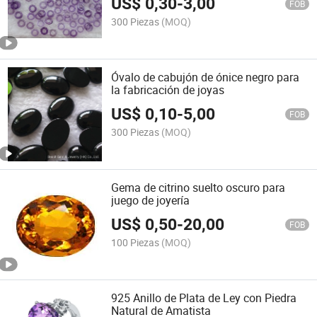
US$
0,30
-
3,00
FOB
300 Piezas
(MOQ)
Óvalo de cabujón de ónice negro para
la fabricación de joyas
US$
0,10
-
5,00
FOB
300 Piezas
(MOQ)
Gema de citrino suelto oscuro para
juego de joyería
US$
0,50
-
20,00
FOB
100 Piezas
(MOQ)
925 Anillo de Plata de Ley con Piedra
Natural de Amatista