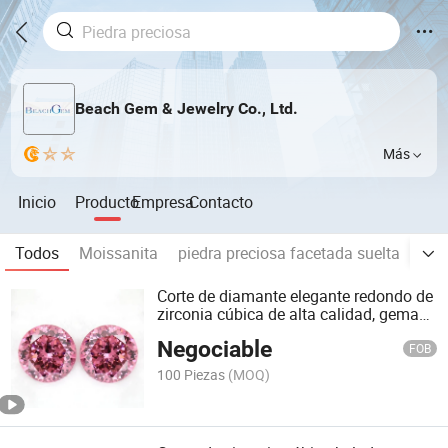
Beach Gem & Jewelry Co., Ltd.
Más
Inicio
Producto
Empresa
Contacto
Todos
Moissanita
piedra preciosa facetada suelta
Pie
Corte de diamante elegante redondo de
zirconia cúbica de alta calidad, gema
brillante para 18K joyería de oro
Negociable
FOB
100 Piezas
(MOQ)