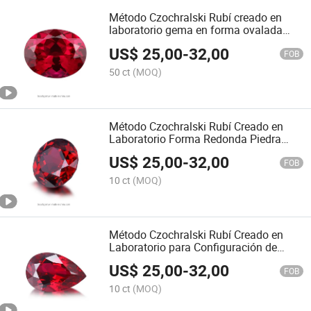
Método Czochralski Rubí creado en
laboratorio gema en forma ovalada
para ajuste de joyería
US$
25,00
-
32,00
FOB
50 ct
(MOQ)
Método Czochralski Rubí Creado en
Laboratorio Forma Redonda Piedra
Preciosa para Configuración de Joyería
US$
25,00
-
32,00
FOB
10 ct
(MOQ)
Método Czochralski Rubí Creado en
Laboratorio para Configuración de
Joyería
US$
25,00
-
32,00
FOB
10 ct
(MOQ)