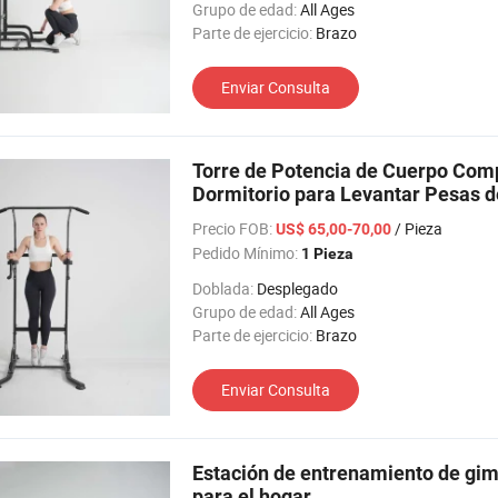
Grupo de edad:
All Ages
Parte de ejercicio:
Brazo
Enviar Consulta
Torre de Potencia de Cuerpo Com
Dormitorio para Levantar Pesas d
Precio FOB:
/ Pieza
US$ 65,00-70,00
Pedido Mínimo:
1 Pieza
Doblada:
Desplegado
Grupo de edad:
All Ages
Parte de ejercicio:
Brazo
Enviar Consulta
Estación de entrenamiento de gimna
para el hogar