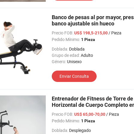
Banco de pesas al por mayor, press
banco ajustable sin hueco
Precio FOB:
/ Pieza
US$ 198,5-215,00
Pedido Mínimo:
1 Pieza
Doblada:
Doblada
Grupo de edad:
Adulto
Género:
Unisexo
Enviar Consulta
Entrenador de Fitness de Torre d
Horizontal de Cuerpo Completo e
Precio FOB:
/ Pieza
US$ 65,00-70,00
Pedido Mínimo:
1 Pieza
Doblada:
Desplegado