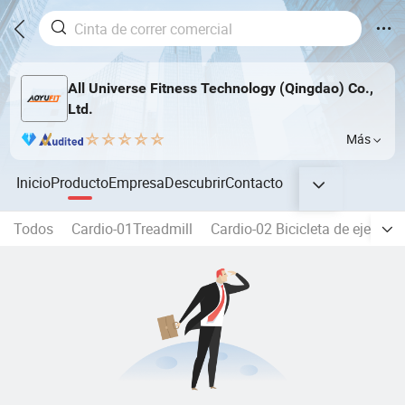
All Universe Fitness Technology (Qingdao) Co.,
Ltd.
Más
Inicio
Producto
Empresa
Descubrir
Contacto
Todos
Cardio-01Treadmill
Cardio-02 Bicicleta de ejercicio