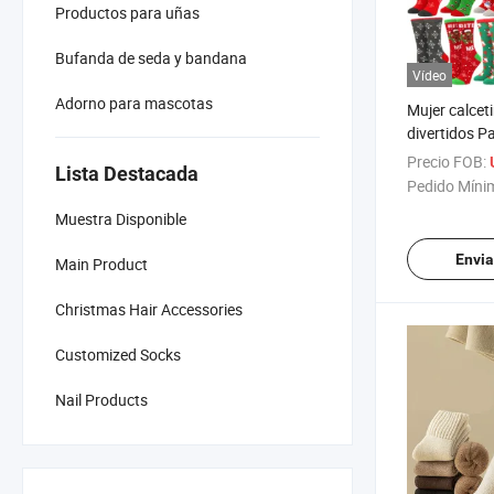
Productos para uñas
Bufanda de seda y bandana
Vídeo
Adorno para mascotas
Mujer calcet
divertidos P
copo de niev
Precio FOB:
Lista Destacada
tubo crew cal
Pedido Míni
hombres Añ
Muestra Disponible
calcetines di
Envia
Main Product
Christmas Hair Accessories
Customized Socks
Nail Products