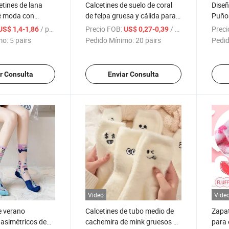
etines de lana
Calcetines de suelo de coral
Diseñ
e moda con
de felpa gruesa y cálida para
Puños
álidos y
mujeres en invierno, con
Trans
/ pairs
Precio FOB:
/ pairs
Preci
US$ 1,4-1,86
US$ 0,27-0,39
s
diseño de patas de animal, de
Calce
mo:
5 pairs
Pedido Mínimo:
20 pairs
Pedid
poliéster y algodón
r Consulta
Enviar Consulta
Vídeo
Víde
e verano
Calcetines de tubo medio de
Zapat
asimétricos de
cachemira de mink gruesos y
para 