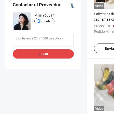
Contactar al Proveedor
Vídeo
Calcetines d
Miss Youyan
cachemira cá
Charlar
transpirable
Precio FOB:
tubo medio, 
Pedido Míni
Envia
Enviar
Vídeo