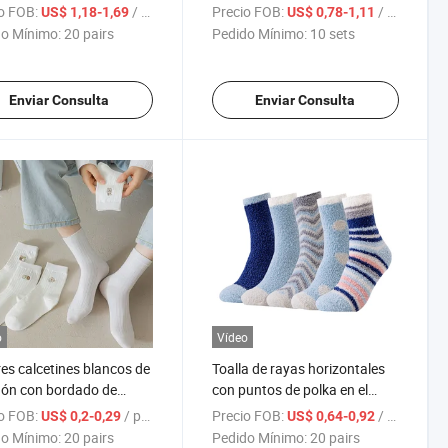
ayor para mujeres,
mujeres de poliéster y algodón
o FOB:
/ pairs
Precio FOB:
/ sets
US$ 1,18-1,69
US$ 0,78-1,11
tines de invierno
personalizados de invierno
o Mínimo:
20 pairs
Pedido Mínimo:
10 sets
dores y esponjosos
Enviar Consulta
Enviar Consulta
o
Vídeo
es calcetines blancos de
Toalla de rayas horizontales
ón con bordado de
con puntos de polka en el
n de oso y conejo de
suelo, calcetines de forro
o FOB:
/ pairs
Precio FOB:
/ pairs
US$ 0,2-0,29
US$ 0,64-0,92
os animados,
polar gruesos y cálidos para
o Mínimo:
20 pairs
Pedido Mínimo:
20 pairs