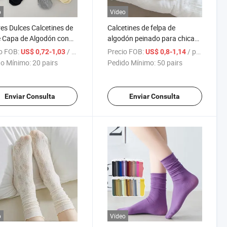
o
Vídeo
es Dulces Calcetines de
Calcetines de felpa de
 Capa de Algodón con
algodón peinado para chicas
 de Madera para Niñas
y mujeres con lazo en la parte
o FOB:
/ pairs
Precio FOB:
/ pairs
US$ 0,72-1,03
US$ 0,8-1,14
as
media, con diseño de
o Mínimo:
20 pairs
Pedido Mínimo:
50 pairs
animales de dibujos animados
Enviar Consulta
Enviar Consulta
o
Vídeo