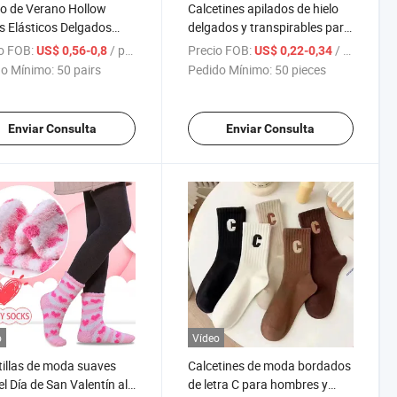
o de Verano Hollow
Calcetines apilados de hielo
 Elásticos Delgados
delgados y transpirables para
pirables Sexy Encaje
mujer de primavera y verano
o FOB:
/ pairs
Precio FOB:
/ pieces
US$ 0,56-0,8
US$ 0,22-0,34
tines de Mujer
o Mínimo:
50 pairs
Pedido Mínimo:
50 pieces
Enviar Consulta
Enviar Consulta
o
Vídeo
illas de moda suaves
Calcetines de moda bordados
el Día de San Valentín al
de letra C para hombres y