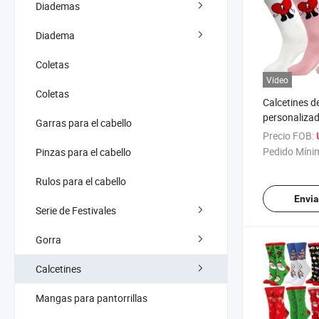
Diademas
Diadema
Coletas
Vídeo
Coletas
Calcetines de
personalizad
Garras para el cabello
diseño de lo
Precio FOB:
calcetines c
Pedido Míni
Pinzas para el cabello
Bad Bunny
Rulos para el cabello
Envia
Serie de Festivales
Gorra
Calcetines
Mangas para pantorrillas