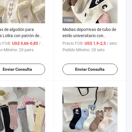
o
Vídeo
s de algodón para
Medias deportivas de tubo de
s Lolita con patrón de
estilo universitario con
 burbujas y transpirables
bordado de letras grandes C
o FOB:
/ pairs
Precio FOB:
/ sets
US$ 0,66-0,85
US$ 1,9-2,5
de algodón peinado para
o Mínimo:
20 pairs
Pedido Mínimo:
20 sets
mujeres
Enviar Consulta
Enviar Consulta