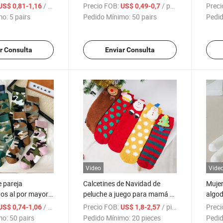
gado de moda
de felpa para mujeres, cálidos
por m
/ pairs
Precio FOB:
/ pairs
Preci
US$ 0,81-1,16
US$ 0,49-0,7
, transparentes y
para el otoño e invierno
calce
mo:
5 pairs
Pedido Mínimo:
50 pairs
Pedid
w
acoge
r Consulta
Enviar Consulta
Vídeo
Víde
e pareja
Calcetines de Navidad de
Mujer
os al por mayor
peluche a juego para mamá e
algod
 y hombres, de
hijos con dibujos de Santa
patró
/ pairs
Precio FOB:
/ pieces
Preci
US$ 0,74-1,06
US$ 1,8-2,57
nspirables, con
Claus, muñeco de nieve y alce
dibuj
mo:
50 pairs
Pedido Mínimo:
20 pieces
Pedid