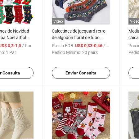
Vídeo
Víde
ines de Navidad
Calcetines de jacquard retro
Media
apá Noel árbol
de algodón floral de tubo
chica
e alce algodón
medio estilo étnico para
lazo,
/ Par
Precio FOB:
/ pairs
Preci
US$ 0,3-1,5
US$ 0,33-0,46
cetín feliz
mujeres de otoño e invierno
mo:
1 Par
Pedido Mínimo:
20 pairs
Pedid
o Nuevo
vertidos
r Consulta
Enviar Consulta