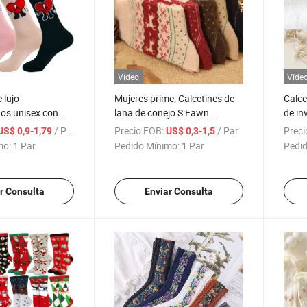
Vídeo
Víde
 lujo
Mujeres prime; Calcetines de
Calce
os unisex con
lana de conejo S Fawn
de in
go de Bad Bunny,
1pairs/Pack Calcetines de
navid
/ Par
Precio FOB:
/ Par
Preci
US$ 0,9-1,79
US$ 0,3-1,5
on corazón de
otoño invierno navidad
cierv
mo:
1 Par
Pedido Mínimo:
1 Par
Pedid
Mantener caliente Calcetines
anima
de ciervo femenino Regalo de
calce
navidad
y niñ
r Consulta
Enviar Consulta