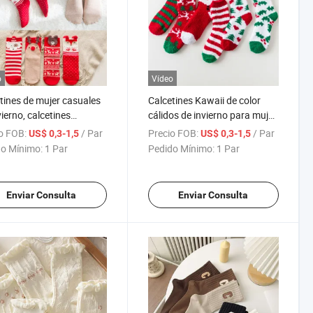
o
Vídeo
tines de mujer casuales
Calcetines Kawaii de color
vierno, calcetines
cálidos de invierno para mujer
eños David prime; S
Cute de algodón suave
o FOB:
/ Par
Precio FOB:
/ Par
US$ 0,3-1,5
US$ 0,3-1,5
o de algodón, dibujos
Calcetines de Papá Noel de
o Mínimo:
1 Par
Pedido Mínimo:
1 Par
dos, mantienen el calor,
ciervos para chicas calcetines
tines lindos para damas
de regalo de Navidad
as, regalo de Navidad
Enviar Consulta
Enviar Consulta