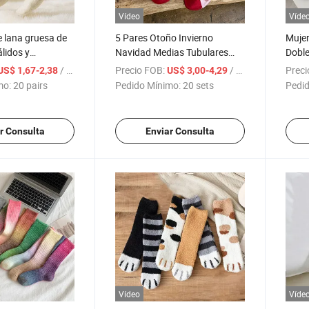
Vídeo
Víde
e lana gruesa de
5 Pares Otoño Invierno
Mujer
lidos y
Navidad Medias Tubulares
Doble
s para mujeres, de
Transpirables de Caricatura
Borde
/ pairs
Precio FOB:
/ sets
Preci
US$ 1,67-2,38
US$ 3,00-4,29
otoño e invierno
Cálidas para Mujeres
Lind
mo:
20 pairs
Pedido Mínimo:
20 sets
Pedid
r Consulta
Enviar Consulta
Vídeo
Víde