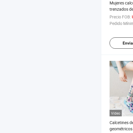
Mujeres calc
trenzados d
degradado, c
Precio FOB:
transpirable
Pedido Míni
Envia
Vídeo
Calcetines d
geométricos 