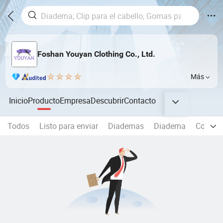
Foshan Youyan Clothing Co., Ltd.
Más
Inicio
Producto
Empresa
Descubrir
Contacto
Todos
Listo para enviar
Diademas
Diadema
Coletas