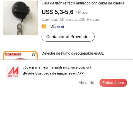
Caja de tirón retráctil antirrobo con cable de cuerda
US$ 5,3-5,6
/ Pieza
Cantidad Mínima:
1.000 Piezas
Contactar al Proveedor
Detector de humo direccionable en/UL
Cantidad Mínima:
1.000 Piezas
¿Quieres una mejor manera de encontrar productos?
¡Prueba
en APP!
Búsqueda de imágenes
Contactar al Proveedor
Ahora No
Probar Ahora
Max 130dB Llave de alarma personal de seguridad
para mujeres, protección contra ...
US$ 0,61-1,52
/ Pieza
Cantidad Mínima:
1 Pieza