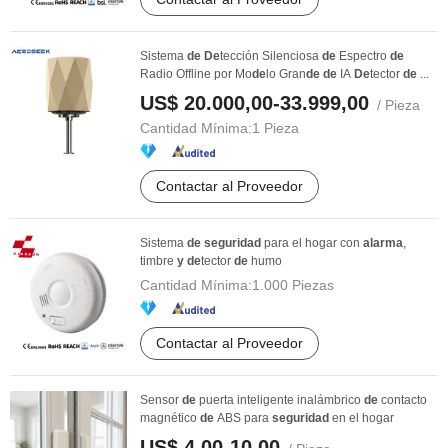
Sistema
de
De
tección Silenciosa
de
Espectro
de
Radio Offline por Mo
de
lo Gran
de
de
IA
De
tector
de
...
US$ 20.000,00-33.999,00
/ Pieza
Cantidad Mínima:
1 Pieza
Contactar al Proveedor
Sistema
de
seguridad
para el hogar con
alarma
,
timbre
y
de
tector
de
humo
Cantidad Mínima:
1.000 Piezas
Contactar al Proveedor
Sensor
de
puerta inteligente inalámbrico
de
contacto
magnético
de
ABS para
seguridad
en el hogar
US$ 4,00-10,00