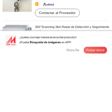
Contactar al Proveedor
360°Scanning 3km Radar de Detección y Seguimiento
de Drones para Seguridad en ...
¿Quieres una mejor manera de encontrar productos?
US$ 63.000,00-71.000,00
/ Pieza
¡Prueba
en APP!
Búsqueda de imágenes
Cantidad Mínima:
1 Pieza
Ahora No
Probar Ahora
Contactar al Proveedor
Tecnología de Etiqueta de Seguridad Sin Pin de RF de
Doble Frecuencia Lj-E-156 ...
US$ 0,25-0,26
/ pieces
Cantidad Mínima:
1.000 pieces
Contactar al Proveedor