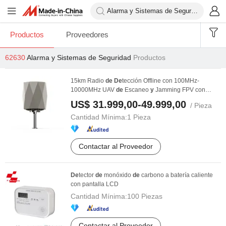
Productos
Proveedores
62630
Alarma y Sistemas de Seguridad
Productos
15km Radio
de
De
tección Offline con 100MHz-
10000MHz UAV
de
Escaneo
y
Jamming FPV con
De
tector
de
...
US$ 31.999,00-49.999,00
/ Pieza
Cantidad Mínima:
1 Pieza
Contactar al Proveedor
De
tector
de
monóxido
de
carbono a batería caliente
con pantalla LCD
Cantidad Mínima:
100 Piezas
Contactar al Proveedor