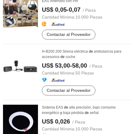
EAS Antirrobo con Pin
US$ 0,05-0,07
/ Pieza
Cantidad Mínima:
10.000 Piezas
Contactar al Proveedor
H-B200 200 Sirena eléctrica
de
ambulancia para
accesorios
de
coche
US$ 53,00-58,00
/ Pieza
Cantidad Mínima:
50 Piezas
Contactar al Proveedor
Sistema EAS
de
alta precisión, bajo consumo
energético
y
baja pérdida
de
señal
US$ 0,026
/ Pieza
Cantidad Mínima:
10.000 Piezas