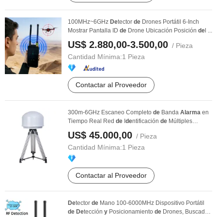
100MHz~6GHz
De
tector
de
Drones Portátil 6-Inch
Mostrar Pantalla ID
de
Drone Ubicación Posición
de
l ...
US$ 2.880,00-3.500,00
/ Pieza
Cantidad Mínima:
1 Pieza
Contactar al Proveedor
300m-6GHz Escaneo Completo
de
Banda
Alarma
en
Tiempo Real Red
de
I
de
ntificación
de
Múltiples
Drones ...
US$ 45.000,00
/ Pieza
Cantidad Mínima:
1 Pieza
Contactar al Proveedor
De
tector
de
Mano 100-6000MHz Dispositivo Portátil
de
De
tección
y
Posicionamiento
de
Drones, Buscador