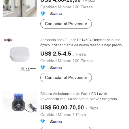
/ Pieza
Cantidad Mínima:
100 Piezas
Contactar al Proveedor
Aprobado por CE Lpcb En14604
De
tector
de
humo
óptico in
de
pendiente
de
nuevo diseño a bajo precio ...
US$ 2,5-4,5
/ Pieza
Cantidad Mínima:
100 Piezas
Contactar al Proveedor
Fábrica Ambulancia Imán Faro LED Luz
de
Advertencia con Buzzer Sirena Altavoz Integrado
(XSG-01)
US$ 50,00-70,00
/ Pieza
Cantidad Mínima:
1 Pieza